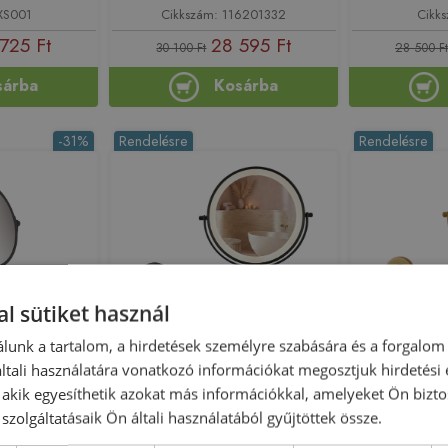
 XS001
Cikkszám: 116201332
Cikk
725 Ft
28 595 Ft
30 100 Ft
28 500 Ft
sárba
Kosárba
-31%
Rendelésre
Rendelésre
l sütiket használ
lunk a tartalom, a hirdetések személyre szabására és a forgalom
is kozmetikai
Rea Glow 20 cm pipere tükör
Rea Glow 20
tali használatára vonatkozó információkat megosztjuk hirdetési
ete 41791670
LED világítással, matt fekete
LED világít
, akik egyesíthetik azokat más információkkal, amelyeket Ön bizto
HOM-70000
HO
szolgáltatásaik Ön általi használatából gyűjtöttek össze.
188546
Azonosító: 225295
Azonos