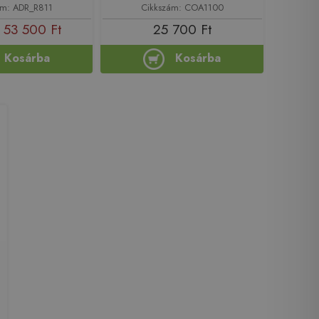
ám: ADR_R811
Cikkszám: COA1100
53 500 Ft
25 700 Ft
Kosárba
Kosárba