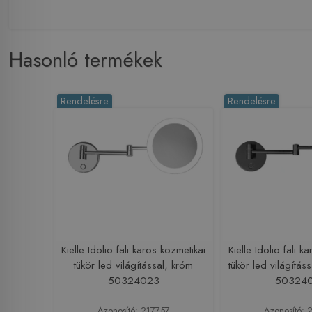
Hasonló termékek
Rendelésre
Rendelésre
Kielle Idolio fali karos kozmetikai
Kielle Idolio fali k
tükör led világítással, króm
tükör led világításs
50324023
50324
Azonosító: 217757
Azonosító: 