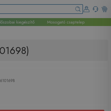
őszobai kiegészítő
Mosogató csaptelep
101698)
6101698