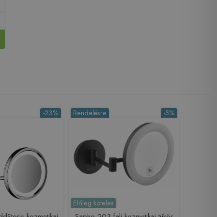
-23%
Rendelésre
-5%
Előleg köteles
dStoris kozmetikai
Sapho 203 fali kozmetikai tükör