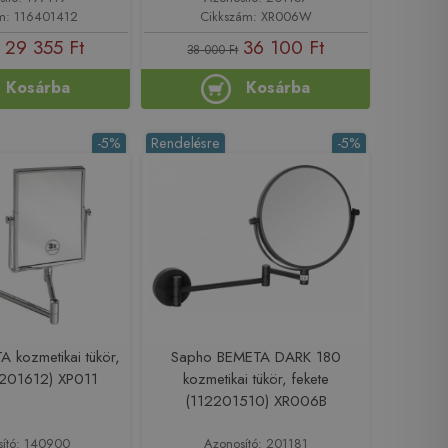
m: 116401412
Cikkszám: XR006W
29 355 Ft
36 100 Ft
38 000 Ft
Kosárba
Kosárba
-5%
Rendelésre
-5%
 kozmetikai tükör,
Sapho BEMETA DARK 180
2201612) XP011
kozmetikai tükör, fekete
(112201510) XR006B
sító: 140900
Azonosító: 201181