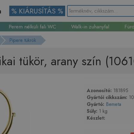
a
% KIÁRUSÍTÁS %
Perem nélküli fali WC
Walk-in zuhanyfal
Fürd
Gránit mosogató
Pipere tükrök
i tükör, arany szín (106
Azonosító:
181895
Gyártói cikkszám:
10
Gyártó:
Bemeta
Súly:
1 kg
Készlet: