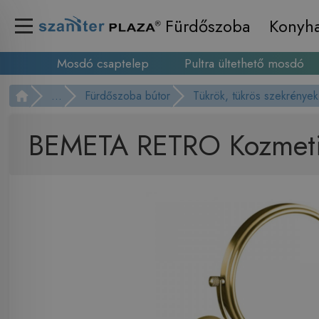
Fürdőszoba
Konyh
Mosdó csaptelep
Pultra ültethető mosdó
...
Fürdőszoba bútor
Tükrök, tükrös szekrények
BEMETA RETRO Kozmetika