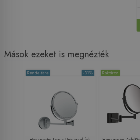
Mások ezeket is megnézték
Rendelésre
-31%
Raktáron
Hansgrohe Logis Universal fali
Hansgrohe AddStor