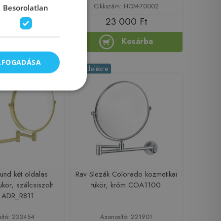
m: HOM-70001
Cikkszám: HOM-70002
Besorolatlan
 300 Ft
23 000 Ft
Kosárba
Kosárba
ELFOGADÁSA
-6%
Rendelésre
und két oldalas
Rav Slezák Colorado kozmetikai
ükör, szálcsiszolt
tükör, króm COA1100
y ADR_R811
sító: 223454
Azonosító: 221901