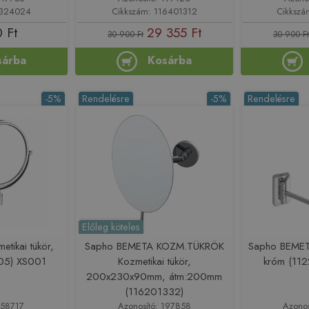
0324024
Cikkszám: 116401312
Cikkszá
 Ft
29 355 Ft
30 900 Ft
30 900 Ft
sárba
Kosárba
-5%
Rendelésre
-5%
Rendelésre
Előleg köteles
tikai tükör,
Sapho BEMETA KOZM.TÜKRÖK
Sapho BEMETA
05) XS001
Kozmetikai tükör,
króm (11
200x230x90mm, átm:200mm
(116201332)
158717
Azonosító: 197858
Azono