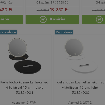
 6992N-26
Cikkszám: ZR 3992B-26
Cikksz
480 Ft
19 350 Ft
21 500 Ft
56 900 Ft
sárba
Kosárba
Rendelésre
Rendelésre
Kielle Idolio kozmetikai tükör led
Kielle Idolio kozmetikai tükör led
világítással 15 cm, fekete
világítással 15 cm, fehér
50324034
50324030
Azonosító: 217754
Azonosító: 217753