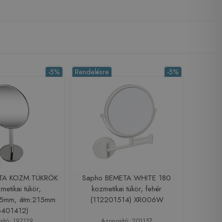
-5%
Rendelésre
-5%
TA KOZM.TÜKRÖK
Sapho BEMETA WHITE 180
metikai tükör,
kozmetikai tükör, fehér
5mm, átm:215mm
(112201514) XR006W
6401412)
sító: 197119
Azonosító: 201157