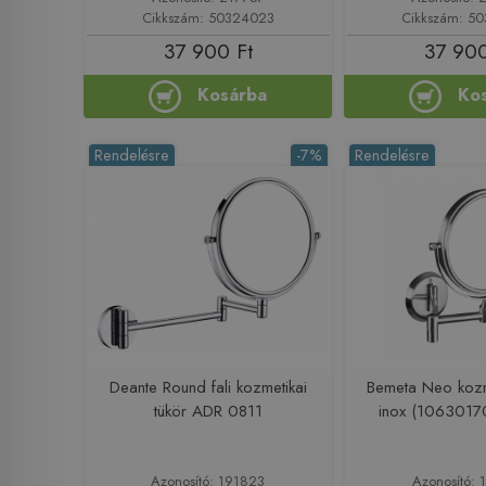
Cikkszám: 50324023
Cikkszám: 5
37 900 Ft
37 900
Kosárba
Ko
Rendelésre
-7%
Rendelésre
Deante Round fali kozmetikai
Bemeta Neo kozme
tükör ADR 0811
inox (1063017
Azonosító: 191823
Azonosító: 