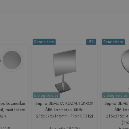
Rendelésre
-5%
Rendelésre
Előleg köteles
Előleg köteles
aros kozmetikai
Sapho BEMETA KOZM.TÜKRÖK
Sapho BEME
al, matt fekete
Álló kozmetikai tükör,
Álló koz
024
215x375x145mm (116401312)
215x375x14
(11
217758
Azonosító: 197120
Azono