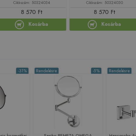
Cikkszám: 50324034
Cikkszám: 50324030
8 570 Ft
8 570 Ft
Kosárba
Kosárba
-31%
Rendelésre
-5%
Rendelésre
is kozmetikai
Sapho BEMETA OMEGA
Hansgrohe Ad