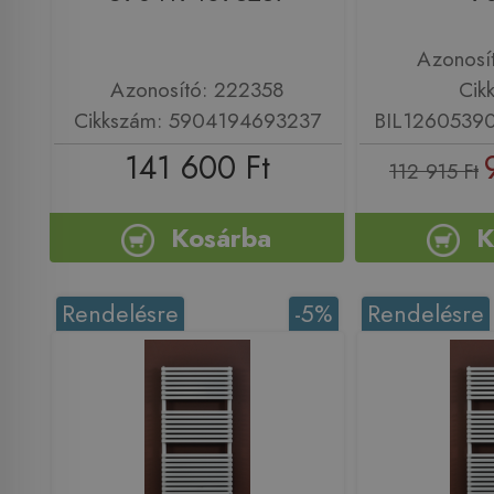
Azonosí
Azonosító: 222358
Cik
Cikkszám: 5904194693237
BIL126053
141 600 Ft
112 915 Ft
Kosárba
K
Rendelésre
-5%
Rendelésre