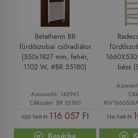
Betatherm BR
Radeco
fürdőszobai csőradiátor
fürdőszob
(550x1827 mm, fehér,
1660X530
1102 W, #BR 55180)
bézs (
Azonosí
Azonosító: 142961
Cik
Cikkszám: BR 55180
RIV166053
116 057 Ft
1
122 165 Ft
116 148 Ft
Kosárba
K