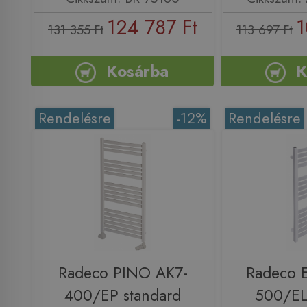
124 787 Ft
1
131 355 Ft
113 697 Ft
Kosárba
K
Rendelésre
-12%
Rendelésre
Radeco PINO AK7-
Radeco 
400/EP standard
500/EL