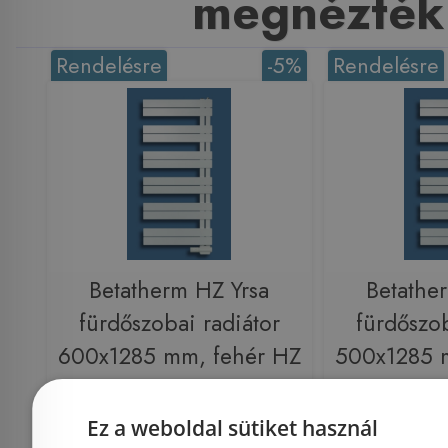
megnézték
Rendelésre
-5%
Rendelésre
Betatherm HZ Yrsa
Betathe
fürdőszobai radiátor
fürdőszob
600x1285 mm, fehér HZ
500x1285 
60125
5
Ez a weboldal sütiket használ