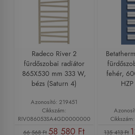
Radeco River 2
Betatherm
fürdőszobai radiátor
fürdőszob
865X530 mm 333 W,
fehér, 6
bézs (Saturn 4)
HZP
Azonosító: 219451
Cikkszám:
Azonosí
RIV086053SA4GD0000000
Cikkszám
58 580 Ft
1
66 568 Ft
135 413 Ft