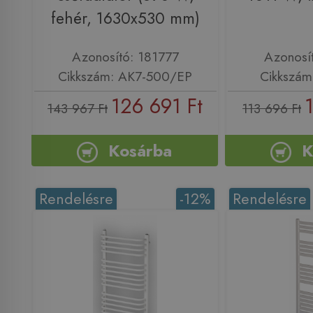
fehér, 1630x530 mm)
Azonosító: 181777
Azonosí
Cikkszám: AK7-500/EP
Cikkszám
126 691 Ft
143 967 Ft
113 696 Ft
Kosárba
K
Rendelésre
-12%
Rendelésre