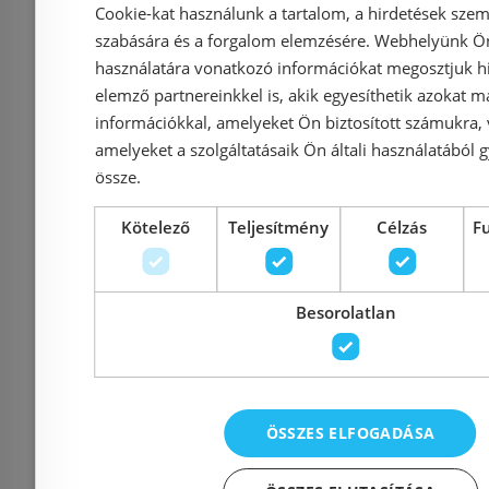
Cookie-kat használunk a tartalom, a hirdetések szem
Azonosító: 169741
Azonosí
szabására és a forgalom elemzésére. Webhelyünk Ön 
Cikkszám: HZ 60125
Cikkszám
használatára vonatkozó információkat megosztjuk hi
elemző partnereinkkel is, akik egyesíthetik azokat m
119 384 Ft
1
125 667 Ft
111 909 Ft
információkkal, amelyeket Ön biztosított számukra,
amelyeket a szolgáltatásaik Ön általi használatából g
Kosárba
K
össze.
Kötelező
Teljesítmény
Célzás
F
Rendelésre
-5%
Rendelésre
Besorolatlan
ÖSSZES ELFOGADÁSA