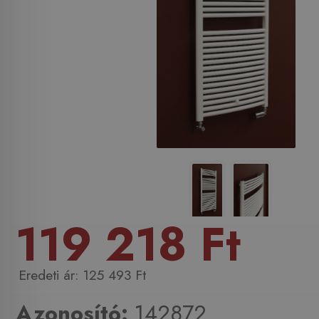
119 218 Ft
125 493 Ft
Azonosító:
142872