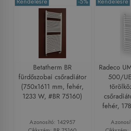
Rendelésre
-5%
Rendelésre
Betatherm BR
Radeco U
fürdőszobai csőradiátor
500/UE
(750x1611 mm, fehér,
törölkö
1233 W, #BR 75160)
csőradiát
fehér, 1
Azonosító: 142957
Azonosí
Cikkszám: BR 75160
Cikkszám: