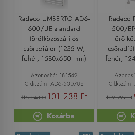
Radeco UMBERTO AD6-
Radeco 
600/UE standard
500/EP
törölközőszárítós
törölkö
csőradiátor (1235 W,
csőradiá
fehér, 1580x650 mm)
fehér, 1
Azonosító: 181542
Azonosí
Cikkszám: AD6-600/UE
Cikkszám:
101 238 Ft
115 043 Ft
109 792 Ft
Kosárba
K