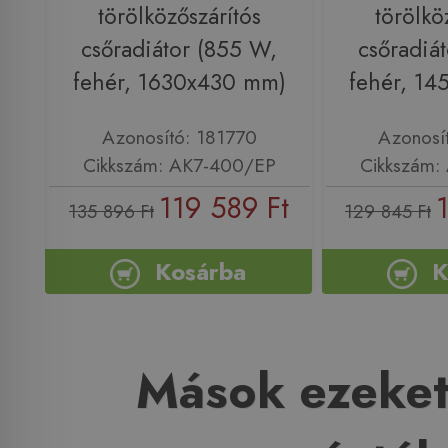
törölközőszárítós
törölkö
csőradiátor (855 W,
csőradiá
fehér, 1630x430 mm)
fehér, 1
Azonosító: 181770
Azonosí
Cikkszám: AK7-400/EP
Cikkszám:
119 589 Ft
135 896 Ft
129 845 Ft
Kosárba
K
Mások ezeket