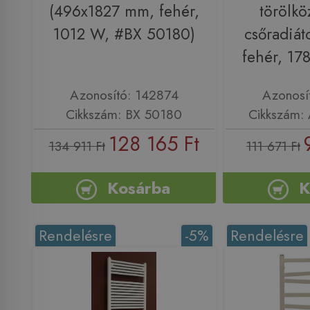
(496x1827 mm, fehér,
törölkö
1012 W, #BX 50180)
csőradiát
fehér, 1
Azonosító: 142874
Azonosí
Cikkszám: BX 50180
Cikkszám:
128 165 Ft
134 911 Ft
111 671 Ft
Kosárba
K
Rendelésre
-5%
Rendelésre