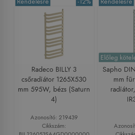
Rendelésre
-12%
Rendelésre
Előleg kötel
Radeco BILLY 3
Sapho DI
csőradiátor 1265X530
mm für
mm 595W, bézs (Saturn
radiátor
4)
IR
Azonosító: 219439
Cikkszám:
Azonosí
BIL126053SA4GD0000000
Cikkszá