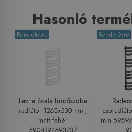
Hasonló termé
Rendelésre
Rendelésre
Lavita Scala fürdőszoba
Radeco
radiátor 1265x530 mm,
csőradiát
matt fehér
mm 595W, 
5904194693237
9