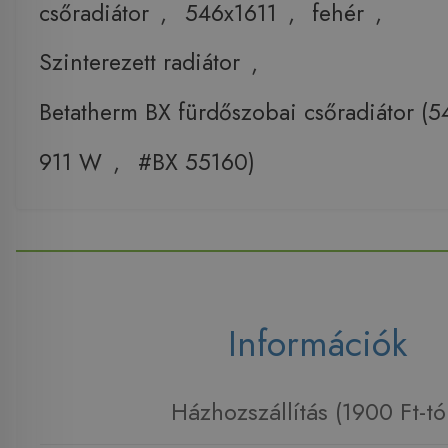
csőradiátor
,
546x1611
,
fehér
,
Szinterezett radiátor
,
Betatherm BX fürdőszobai csőradiátor (
911 W
,
#BX 55160)
Információk
Házhozszállítás (1900 Ft-tó