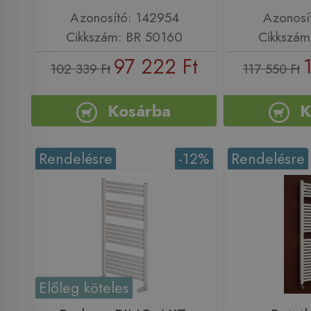
Azonosító: 142954
Azonosí
Cikkszám: BR 50160
Cikkszám
97 222 Ft
102 339 Ft
117 550 Ft
Kosárba
K
Rendelésre
-12%
Rendelésre
Előleg köteles