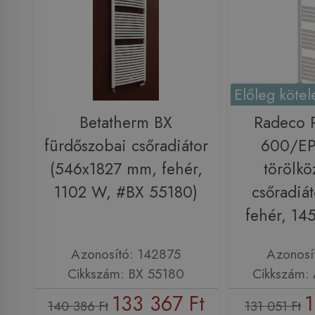
Előleg kötel
Betatherm BX
Radeco 
fürdőszobai csőradiátor
600/EP
(546x1827 mm, fehér,
törölkö
1102 W, #BX 55180)
csőradiá
fehér, 1
Azonosító: 142875
Azonosí
Cikkszám: BX 55180
Cikkszám:
133 367 Ft
1
140 386 Ft
131 051 Ft