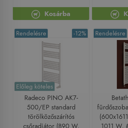
Kosárba
K
Rendelésre
-12%
Rendelésre
Előleg köteles
Radeco PINO AK7-
Betat
500/EP standard
fürdőszoba
törölközőszárítós
(600x1611
csőradiátor (890 W,
1011 W, 