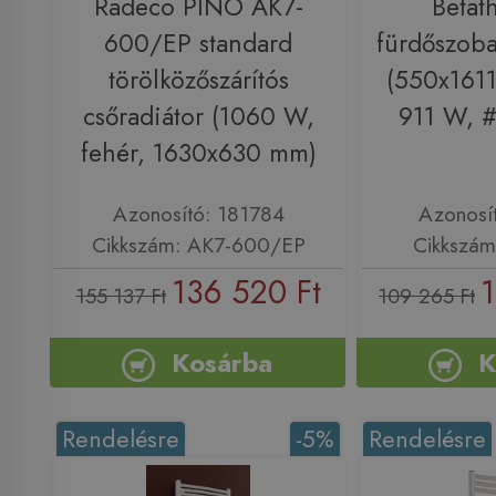
Radeco PINO AK7-
Betat
600/EP standard
fürdőszoba
törölközőszárítós
(550x1611
csőradiátor (1060 W,
911 W, 
fehér, 1630x630 mm)
Azonosító: 181784
Azonosí
Cikkszám: AK7-600/EP
Cikkszám
136 520 Ft
1
155 137 Ft
109 265 Ft
Kosárba
K
Rendelésre
-5%
Rendelésre