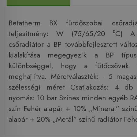
Betatherm BX fürdőszobai csőradi
teljesítmény: W (75/65/20 ⁰C) A
csőradiátor a BP továbbfejlesztett válto
kialakítása megegyezik a BP típus
különbséggel, hogy a fűtőcsövek 
meghajlítva. Méretválaszték: - 5 maga
szélességi méret Csatlakozás: 4 
nyomás: 10 bar Színes minden egyéb RA
szín Fehér alapár + 10% „Mineral” színű
alapár + 20% „Metál” színű radiátor Feh