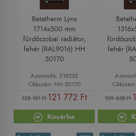
Betatherm Lynx
Betath
1714x500 mm
1316
fürdőszobai radiátor,
fürdőszob
fehér (RAL9016) HH
fehér (R
50170
5
Azonosító: 218252
Azonosí
Cikkszám: HH 50170
Cikkszám
121 772 Ft
128 181 Ft
109 638 Ft
Kosárba
K