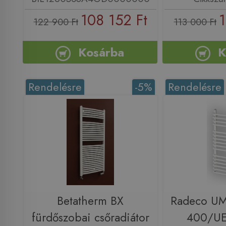
108 152 Ft
1
122 900 Ft
113 000 Ft
Kosárba
K
Rendelésre
-5%
Rendelésre
Betatherm BX
Radeco U
fürdőszobai csőradiátor
400/UE