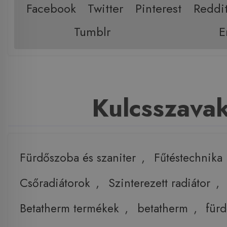
Facebook
Twitter
Pinterest
Reddi
Tumblr
E
Kulcsszava
Fürdőszoba és szaniter
,
Fűtéstechnika
Csőradiátorok
,
Szinterezett radiátor
,
Betatherm termékek
,
betatherm
,
für