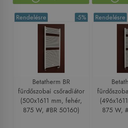
Rendelésre
-5%
Rendelésre
Betatherm BR
Betat
fürdőszobai csőradiátor
fürdőszoba
(500x1611 mm, fehér,
(496x1611
875 W, #BR 50160)
875 W, 