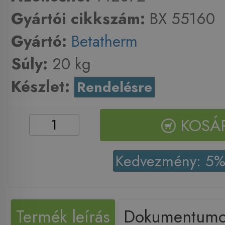
Gyártói cikkszám:
BX 55160
Gyártó:
Betatherm
Súly:
20 kg
Készlet:
Rendelésre
KOSÁ
Kedvezmény: 5
Termék leírás
Dokumentum