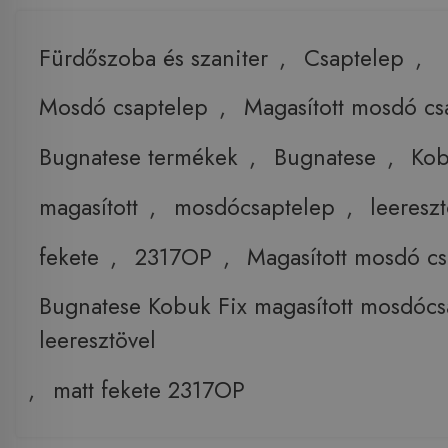
Fürdőszoba és szaniter
,
Csaptelep
,
Mosdó csaptelep
,
Magasított mosdó cs
Bugnatese termékek
,
Bugnatese
,
Ko
magasított
,
mosdócsaptelep
,
leeresz
fekete
,
2317OP
,
Magasított mosdó c
Bugnatese Kobuk Fix magasított mosdócs
leeresztövel
,
matt fekete 2317OP