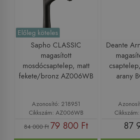
Előleg köteles
Sapho CLASSIC
Deante Arn
magasított
magasít
mosdócsaptelep, matt
csaptelep,
fekete/bronz AZ006WB
arany 
Azonosító: 218951
Azonosí
Cikkszám: AZ006WB
Cikkszám
79 800 Ft
87 
84 000 Ft