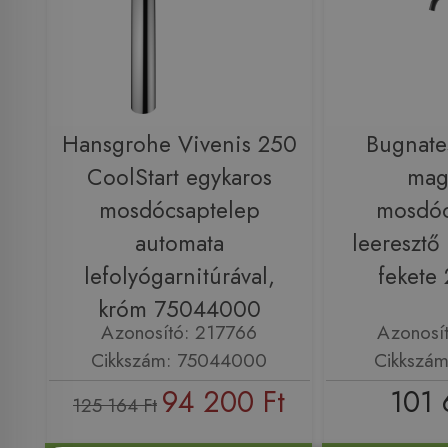
Hansgrohe Vivenis 250
Bugnat
CoolStart egykaros
maga
mosdócsaptelep
mosdóc
automata
leeresztő 
lefolyógarnitúrával,
fekete
króm 75044000
Azonosító: 217766
Azonosí
Cikkszám: 75044000
Cikkszá
94 200 Ft
101 
125 164 Ft