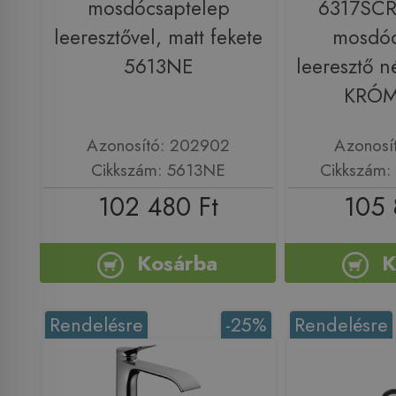
mosdócsaptelep
6317SC
leeresztővel, matt fekete
mosdóc
5613NE
leeresztő 
KRÓ
Azonosító: 202902
Azonosí
Cikkszám: 5613NE
Cikkszám
102 480 Ft
105 
Kosárba
K
Rendelésre
-25%
Rendelésre