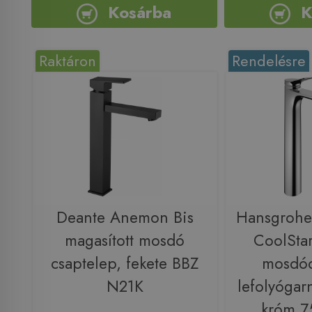
Kosárba
K
Raktáron
Rendelésre
Deante Anemon Bis
Hansgrohe
magasított mosdó
CoolStar
csaptelep, fekete BBZ
mosdóc
N21K
lefolyógarn
króm 