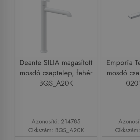
Deante SILIA magasított
Emporia Te
mosdó csaptelep, fehér
mosdó csa
BQS_A20K
020
Azonosító: 214785
Azonosí
Cikkszám: BQS_A20K
Cikkszám