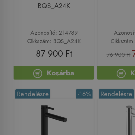
BQS_A24K
Azonosító: 214789
Azonosí
Cikkszám: BQS_A24K
Cikkszám
87 900 Ft
76 900 Ft
Kosárba
K
Rendelésre
-16%
Rendelésre