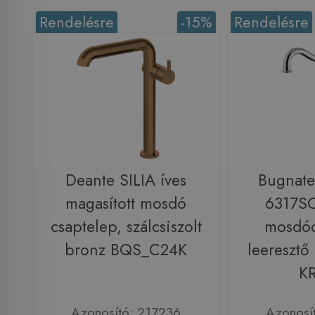
Rendelésre
-15%
Rendelésre
Deante SILIA íves
Bugnate
magasított mosdó
6317S
csaptelep, szálcsiszolt
mosdóc
bronz BQS_C24K
leeresztő
K
Azonosító: 217236
Azonosí