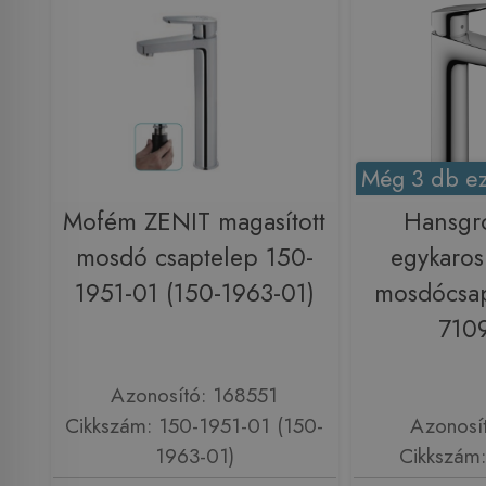
Még 3 db ez
Mofém ZENIT magasított
Hansgr
mosdó csaptelep 150-
egykaros
1951-01 (150-1963-01)
mosdócsap
710
Azonosító: 168551
Cikkszám: 150-1951-01 (150-
Azonosí
1963-01)
Cikkszám