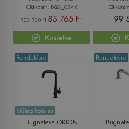
Cikkszám: BQS_C24K
Cikkszá
85 765 Ft
99 
100 900 Ft
Kosárba
K
Rendelésre
Rendelésre
Előleg köteles
Bugnatese ORION
Bugnate