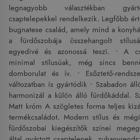
legnagyobb választékban gyárt
csaptelepekkel rendelkezik. Legfőbb ért
bugnatese család, amely mind a konyh
a fürdőszobája összehangolt stílus
egyedivé és azonossá teszi. • A cs
minimal stílusúak, még sincs benn
domborulat és ív. • Esőztető-rendsze
változatban is gyártódik • Szabadon áll
harmonizál a külön álló fürdőkáddal. S
Matt króm A szögletes forma teljes kizá
termékcsaládot. Modern stílus és mégi
fürdőszobai kiegészítők színei mege
által gyártott csaptelepek, zuhanyrends