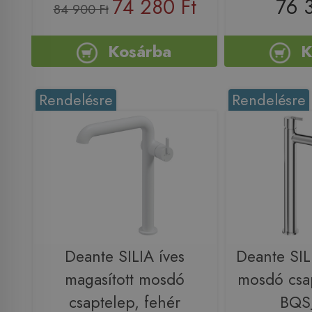
74 280 Ft
76 
84 900 Ft
Kosárba
K
Rendelésre
Rendelésre
Deante SILIA íves
Deante SIL
magasított mosdó
mosdó csa
csaptelep, fehér
BQS