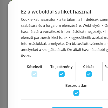
Kosárba
K
Ez a weboldal sütiket használ
Cookie-kat használunk a tartalom, a hirdetések szem
szabására és a forgalom elemzésére. Webhelyünk Ön 
Mások ezeket
használatára vonatkozó információkat megosztjuk hi
elemző partnereinkkel is, akik egyesíthetik azokat m
információkkal, amelyeket Ön biztosított számukra,
megnézték
amelyeket a szolgáltatásaik Ön általi használatából g
össze.
Raktáron
-36%
Raktáron
Kötelező
Teljesítmény
Célzás
F
Besorolatlan
Még 11 db ezen az áron!
Még 2 db ez