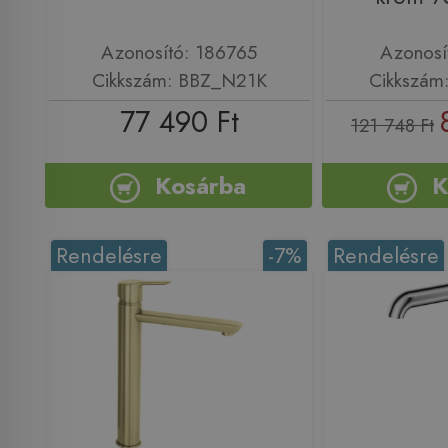
Azonosító: 186765
Azonosí
Cikkszám: BBZ_N21K
Cikkszám
77 490 Ft
121 748 Ft
Kosárba
K
Rendelésre
-7%
Rendelésre