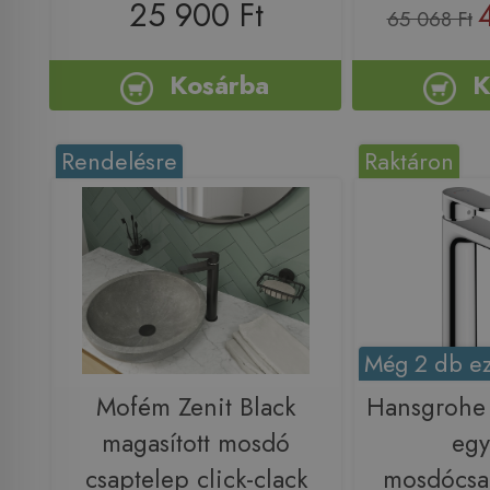
25 900 Ft
65 068 Ft
Kosárba
K
Rendelésre
Raktáron
Még 2 db ez
Mofém Zenit Black
Hansgrohe 
magasított mosdó
egy
csaptelep click-clack
mosdócsa