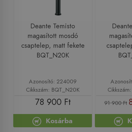
Deante Temisto
Deante
magasított mosdó
magasít
csaptelep, matt fekete
csaptele
BQT_N20K
BQT
Azonosító: 224009
Azonosí
Cikkszám: BQT_N20K
Cikkszám
78 900 Ft
91 900 Ft
Kosárba
K