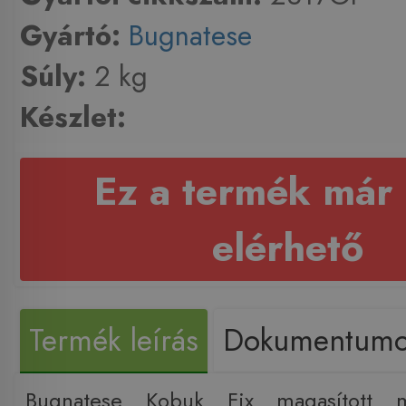
Gyártó:
Bugnatese
Súly:
2 kg
Készlet:
Ez a termék már
elérhető
Termék leírás
Dokumentum
Bugnatese Kobuk Fix magasított m