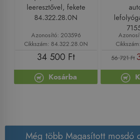
leeresztővel, fekete
aut
84.322.28.0N
lefolyóg
715
Azonosító: 203596
Azonosí
Cikkszám: 84.322.28.0N
Cikkszám
34 500 Ft
56 721 Ft
Kosárba
K
Még több Magasított mosdó c