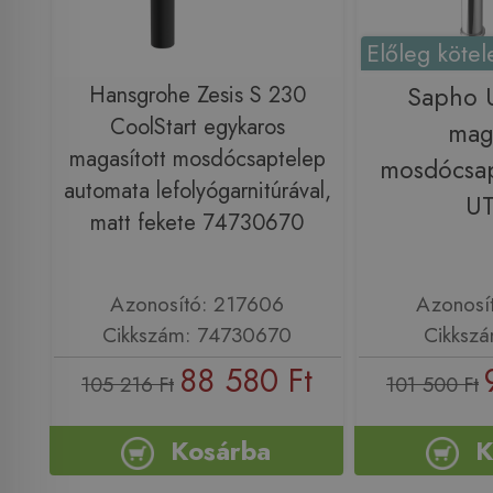
Előleg kötel
Hansgrohe Zesis S 230
Sapho 
CoolStart egykaros
maga
magasított mosdócsaptelep
mosdócsap
automata lefolyógarnitúrával,
U
matt fekete 74730670
Azonosító: 217606
Azonosí
Cikkszám: 74730670
Cikksz
88 580 Ft
105 216 Ft
101 500 Ft
Kosárba
K