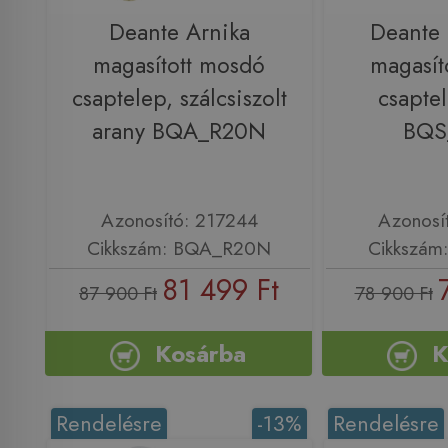
Deante Arnika
Deante 
magasított mosdó
magasít
csaptelep, szálcsiszolt
csapte
arany BQA_R20N
BQS
Azonosító: 217244
Azonosí
Cikkszám: BQA_R20N
Cikkszám
81 499 Ft
87 900 Ft
78 900 Ft
Kosárba
K
Rendelésre
-13%
Rendelésre