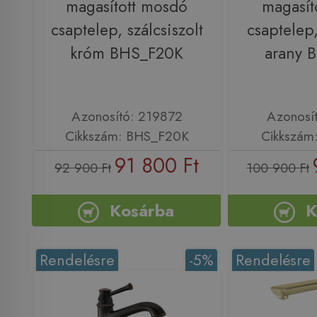
magasított mosdó
magasít
csaptelep, szálcsiszolt
csaptelep,
króm BHS_F20K
arany 
Azonosító: 219872
Azonosí
Cikkszám: BHS_F20K
Cikkszám
91 800 Ft
92 900 Ft
100 900 Ft
Kosárba
K
Rendelésre
-5%
Rendelésre