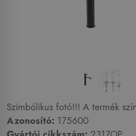
Szimbólikus fotó!!! A termék szí
Azonosító:
175600
Gyártói cikkszám:
2317OP