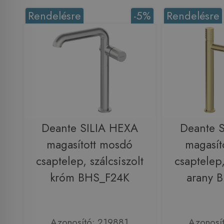
Rendelésre
-5%
Rendelésre
Deante SILIA HEXA
Deante 
magasított mosdó
magasít
csaptelep, szálcsiszolt
csaptelep,
króm BHS_F24K
arany 
Azonosító: 219881
Azonosí