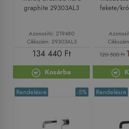
graphite 29303AL3
fekete/k
Azonosító: 219480
Azonosí
Cikkszám: 29303AL3
Cikkszá
134 440 Ft
120 500 Ft
Kosárba
K
Rendelésre
-5%
Rendelésre