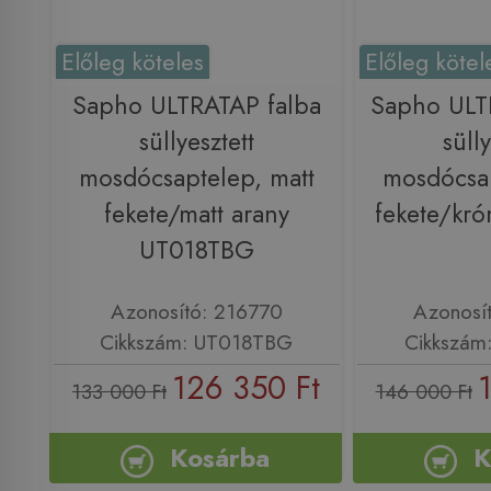
Előleg köteles
Előleg kötel
Sapho ULTRATAP falba
Sapho ULT
süllyesztett
sülly
mosdócsaptelep, matt
mosdócsap
fekete/matt arany
fekete/kr
UT018TBG
Azonosító: 216770
Azonosí
Cikkszám: UT018TBG
Cikkszám
126 350 Ft
133 000 Ft
146 000 Ft
Kosárba
K