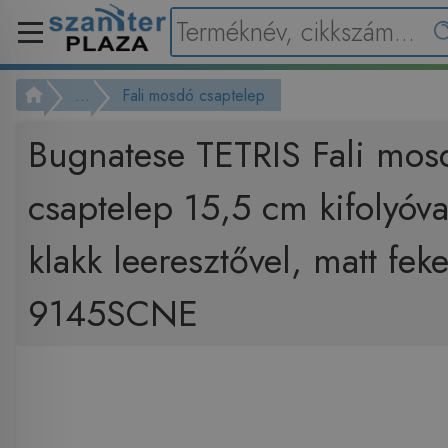
...
Fali mosdó csaptelep
Bugnatese TETRIS Fali mos
csaptelep 15,5 cm kifolyóval
klakk leeresztővel, matt feke
9145SCNE