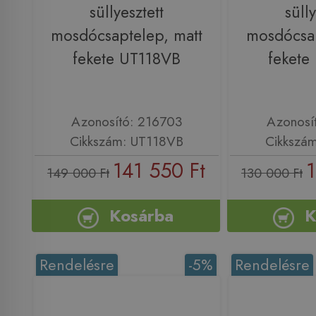
süllyesztett
sülly
mosdócsaptelep, matt
mosdócsap
fekete UT118VB
fekete
Azonosító: 216703
Azonosí
Cikkszám: UT118VB
Cikkszá
141 550 Ft
1
149 000 Ft
130 000 Ft
Kosárba
K
Rendelésre
-5%
Rendelésre