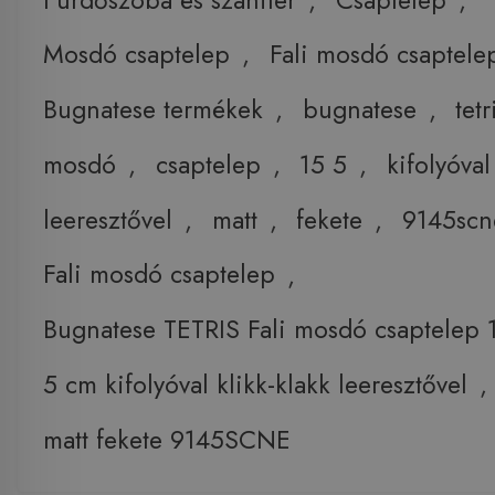
Mosdó csaptelep
,
Fali mosdó csaptele
Bugnatese termékek
,
bugnatese
,
tetr
mosdó
,
csaptelep
,
15 5
,
kifolyóval
leeresztővel
,
matt
,
fekete
,
9145scn
Fali mosdó csaptelep
,
Bugnatese TETRIS Fali mosdó csaptelep 
5 cm kifolyóval klikk-klakk leeresztővel
,
matt fekete 9145SCNE