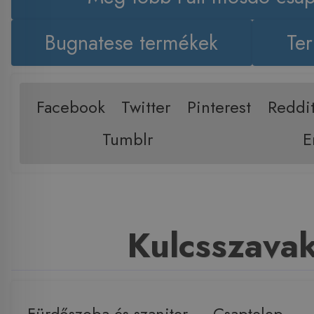
Bugnatese termékek
Ter
Facebook
Twitter
Pinterest
Reddi
Tumblr
E
Kulcsszava
Fürdőszoba és szaniter
,
Csaptelep
,