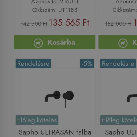
Azonosító: 216011
Azonosí
Cikkszám: UT118B
Cikkszám
135 565 Ft
1
142 700 Ft
152 000 Ft
Kosárba
K
Rendelésre
-5%
Rendelésre
Előleg köteles
Előleg kötel
Sapho ULTRASAN falba
Sapho ULT