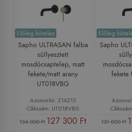
Előleg köteles
Előleg kötel
Sapho ULTRASAN falba
Sapho ULT
süllyesztett
sülly
mosdócsaptelep, matt
mosdócsap
fekete/matt arany
fekete
UT018VBG
Azonosító: 216213
Azonosí
Cikkszám: UT018VBG
Cikkszá
127 300 Ft
1
134 000 Ft
131 000 Ft