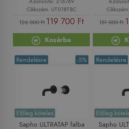
Azonosító: 216769
Azonosí
Cikkszám: UT018TBC
Cikkszám
119 700 Ft
1
126 000 Ft
151 000 Ft
Kosárba
K
Rendelésre
-5%
Rendelésre
Előleg köteles
Előleg kötel
Sapho ULTRATAP falba
Sapho ULT