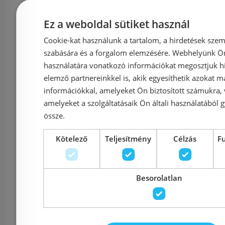
Ez a weboldal sütiket használ
Cookie-kat használunk a tartalom, a hirdetések szem
szabására és a forgalom elemzésére. Webhelyünk Ön 
Előleg köteles
használatára vonatkozó információkat megosztjuk hi
Sapho ULTRAMIX falba
Bugnatese MO
elemző partnereinkkel is, akik egyesíthetik azokat m
mosdócsap
információkkal, amelyeket Ön biztosított számukra,
süllyesztett
amelyeket a szolgáltatásaik Ön általi használatából g
kifolyóva
mosdócsaptelep, matt
össze.
leeresztőve
fekete/króm UT118BC
104
Kötelező
Teljesítmény
Célzás
F
Azonosító: 216012
Azonosí
Besorolatlan
Cikkszám: UT118BC
Cikkszám
131 575 Ft
150 
138 500 Ft