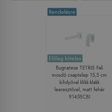
Rendelésre
Előleg köteles
Bugnatese TETRIS Fali
mosdó csaptelep 15,5 cm
kifolyóval klikk-klakk
leeresztővel, matt fehér
9145SCBI