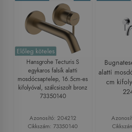
Előleg köteles
Hansgrohe Tecturis S
Bugnates
egykaros falsík alatti
alatti mosd
mosdócsaptelep, 16.5cm-es
cm kifol
kifolyóval, szálcsiszolt bronz
22
73350140
Azonosító: 204212
Azonosí
Cikkszám: 73350140
Cikkszá