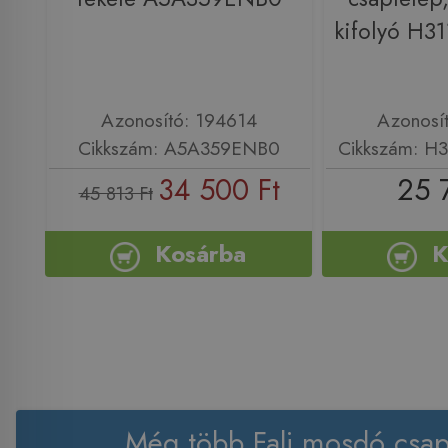
kifolyó H3
Azonosító: 194614
Azonosí
Cikkszám: A5A359ENB0
Cikkszám: H
34 500 Ft
25 
45 813 Ft
Kosárba
K
Még több Fali mosdó csap