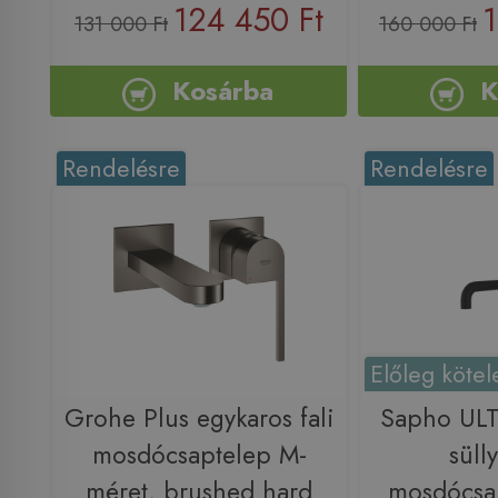
124 450 Ft
1
131 000 Ft
160 000 Ft
Kosárba
K
Rendelésre
Rendelésre
Előleg kötel
Grohe Plus egykaros fali
Sapho ULT
mosdócsaptelep M-
sülly
méret, brushed hard
mosdócsap