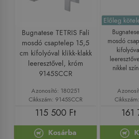
Előleg kötel
Bugnatese TETRIS Fali
Bugnatese
mosdó csap
mosdó csaptelep 15,5
kifolyóva
cm kifolyóval klikk-klakk
leeresztőve
leeresztővel, króm
nikkel sz
9145SCCR
Azonosító: 180251
Azonosí
Cikkszám: 9145SCCR
Cikkszám
115 500 Ft
161 
Kosárba
K