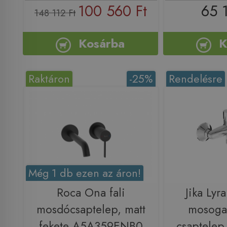
100 560 Ft
65 
148 112 Ft
Kosárba
K
Raktáron
-25%
Rendelésre
Még 1 db ezen az áron!
Roca Ona fali
Jika Lyra
mosdócsaptelep, matt
mosoga
fekete A5A359ENB0
csaptelep