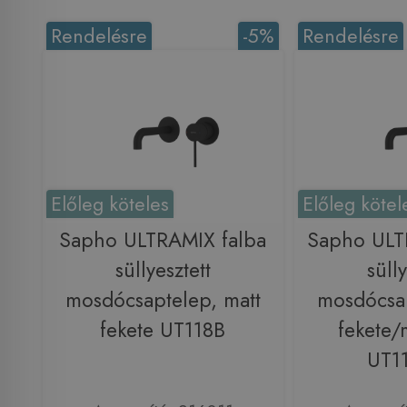
Rendelésre
-5%
Rendelésre
Előleg köteles
Előleg kötel
Sapho ULTRAMIX falba
Sapho ULT
süllyesztett
sülly
mosdócsaptelep, matt
mosdócsap
fekete UT118B
fekete/
UT1