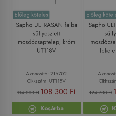
Előleg köteles
Előleg kötel
Sapho ULTRASAN falba
Sapho ULT
süllyesztett
sülly
mosdócsaptelep, króm
mosdócsap
UT118V
feket
Azonosító: 216702
Azonosí
Cikkszám: UT118V
Cikkszá
108 300 Ft
114 000 Ft
124 700 Ft
Kosárba
K