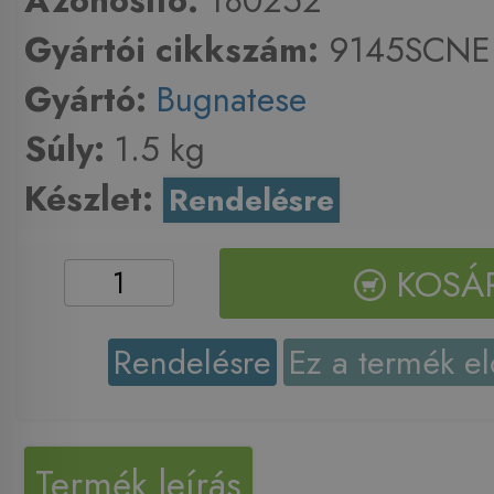
Azonosító:
180252
Gyártói cikkszám:
9145SCNE
Gyártó:
Bugnatese
Súly:
1.5 kg
Készlet:
Rendelésre
KOSÁ
Rendelésre
Ez a termék el
Termék leírás