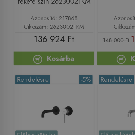
fekete szín 26230021KM
Azonosító: 217868
Azonosí
Cikkszám: 26230021KM
Cikkszá
136 924 Ft
1
148 000 Ft
Kosárba
K
Rendelésre
-5%
Rendelésre