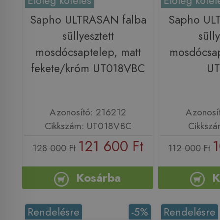
Előleg köteles
Előleg kötel
Sapho ULTRASAN falba
Sapho ULT
süllyesztett
sülly
mosdócsaptelep, matt
mosdócsap
fekete/króm UT018VBC
UT
Azonosító: 216212
Azonosí
Cikkszám: UT018VBC
Cikkszá
121 600 Ft
1
128 000 Ft
112 000 Ft
Kosárba
K
Rendelésre
-5%
Rendelésre