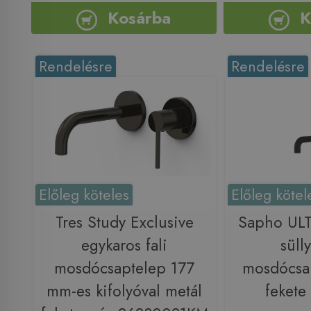
Kosárba
K
Rendelésre
Rendelésre
Előleg köteles
Előleg kötel
Tres Study Exclusive
Sapho ULT
egykaros fali
sülly
mosdócsaptelep 177
mosdócsap
mm-es kifolyóval metál
fekete