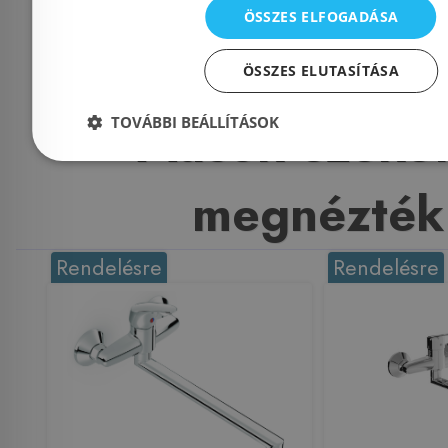
ÖSSZES ELFOGADÁSA
Kosárba
K
ÖSSZES ELUTASÍTÁSA
TOVÁBBI BEÁLLÍTÁSOK
Mások ezeket
megnézték
Rendelésre
Rendelésre