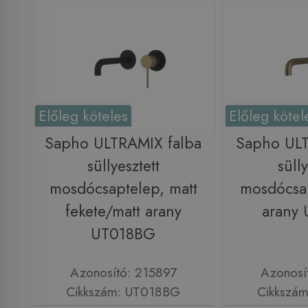
Előleg köteles
Előleg kötel
Sapho ULTRAMIX falba
Sapho ULT
süllyesztett
sülly
mosdócsaptelep, matt
mosdócsap
fekete/matt arany
arany
UT018BG
Azonosító: 215897
Azonosí
Cikkszám: UT018BG
Cikkszá