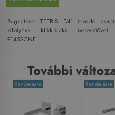
Bugnatese TETRIS Fali mosdó csap
kifolyóval klikk-klakk leeresztőve
9145SCNE
További változ
Rendelésre
Rendelésre