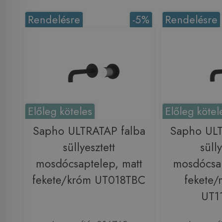
Rendelésre
-5%
Rendelésre
Előleg köteles
Előleg kötel
Sapho ULTRATAP falba
Sapho ULT
süllyesztett
sülly
mosdócsaptelep, matt
mosdócsap
fekete/króm UT018TBC
fekete/
UT1