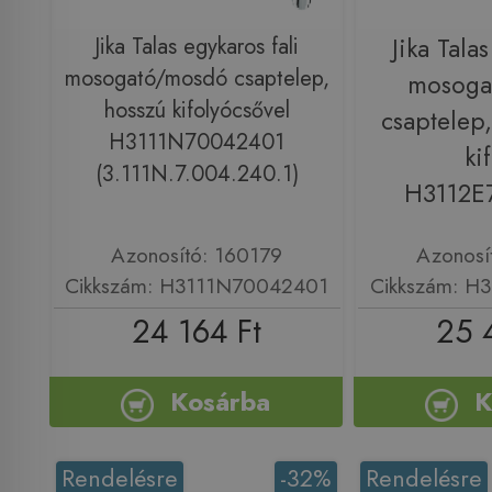
Jika Talas egykaros fali
Jika Talas
mosogató/mosdó csaptelep,
mosoga
hosszú kifolyócsővel
csaptelep
H3111N70042401
ki
(3.111N.7.004.240.1)
H3112E
Azonosító: 160179
Azonosí
Cikkszám: H3111N70042401
Cikkszám: H
24 164 Ft
25 
Kosárba
K
Rendelésre
-32%
Rendelésre