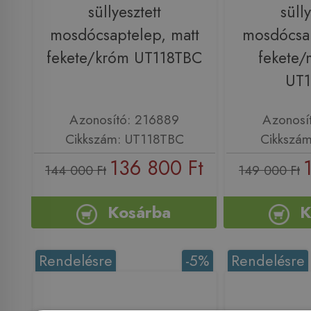
süllyesztett
sülly
mosdócsaptelep, matt
mosdócsap
fekete/króm UT118TBC
fekete/
UT
Azonosító: 216889
Azonosí
Cikkszám: UT118TBC
Cikkszá
136 800 Ft
144 000 Ft
149 000 Ft
Kosárba
K
Rendelésre
-5%
Rendelésre