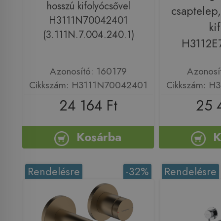
hosszú kifolyócsővel
csaptelep
H3111N70042401
ki
(3.111N.7.004.240.1)
H3112E
Azonosító: 160179
Azonosí
Cikkszám: H3111N70042401
Cikkszám: H
24 164 Ft
25 
Kosárba
K
Rendelésre
-32%
Rendelésre