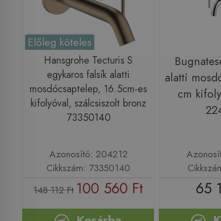
Előleg köteles
Hansgrohe Tecturis S
Bugnates
egykaros falsík alatti
alatti mosd
mosdócsaptelep, 16.5cm-es
cm kifol
kifolyóval, szálcsiszolt bronz
22
73350140
Azonosító: 204212
Azonosí
Cikkszám: 73350140
Cikkszá
100 560 Ft
65 
148 112 Ft
Kosárba
K