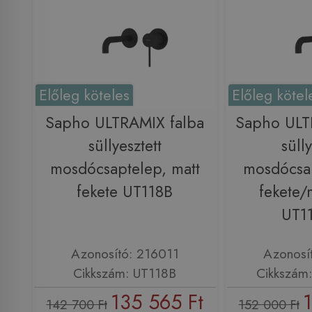
Előleg köteles
Előleg kötel
Sapho ULTRAMIX falba
Sapho ULT
süllyesztett
sülly
mosdócsaptelep, matt
mosdócsap
fekete UT118B
fekete/
UT1
Azonosító: 216011
Azonosí
Cikkszám: UT118B
Cikkszám
135 565 Ft
1
142 700 Ft
152 000 Ft