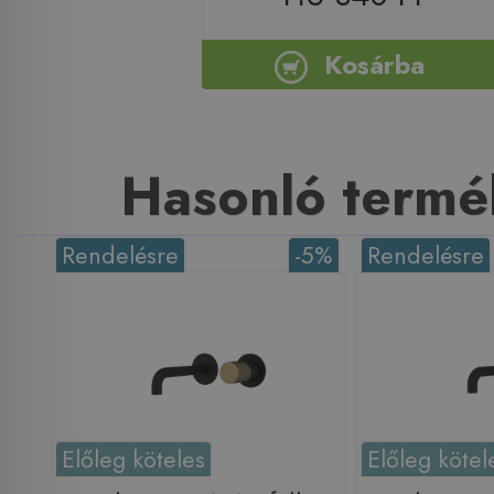
Kosárba
Hasonló termé
Rendelésre
-5%
Rendelésre
Előleg köteles
Előleg kötel