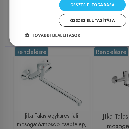
ÖSSZES ELFOGADÁSA
Mások ezeket
ÖSSZES ELUTASÍTÁSA
megnézték
TOVÁBBI BEÁLLÍTÁSOK
Rendelésre
Rendelésre
Jika Talas egykaros fali
Jika Talas
mosogató/mosdó csaptelep,
mosoga