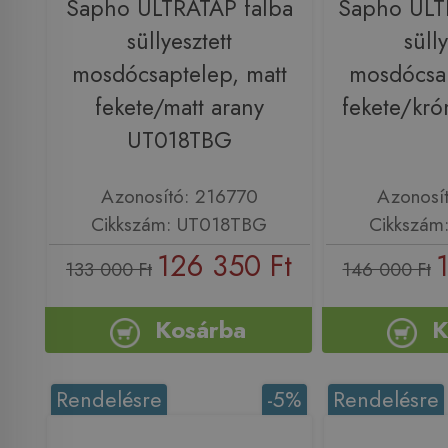
Sapho ULTRATAP falba
Sapho ULT
süllyesztett
sülly
mosdócsaptelep, matt
mosdócsap
fekete/matt arany
fekete/kr
UT018TBG
Azonosító: 216770
Azonosí
Cikkszám: UT018TBG
Cikkszám
126 350 Ft
133 000 Ft
146 000 Ft
Kosárba
K
Rendelésre
-5%
Rendelésre