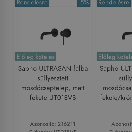
Rendelésre
-5%
Rendelésre
Előleg köteles
Előleg kötel
Sapho ULTRASAN falba
Sapho ULT
süllyesztett
sülly
mosdócsaptelep, matt
mosdócsap
fekete UT018VB
fekete/kr
Azonosító: 216211
Azonosí
Cikkszám: UT018VB
Cikkszám