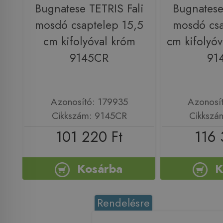
Bugnatese TETRIS Fali
Bugnatese
mosdó csaptelep 15,5
mosdó csa
cm kifolyóval króm
cm kifolyóv
9145CR
91
Azonosító: 179935
Azonosí
Cikkszám: 9145CR
Cikkszá
101 220 Ft
116 
Kosárba
K
Rendelésre