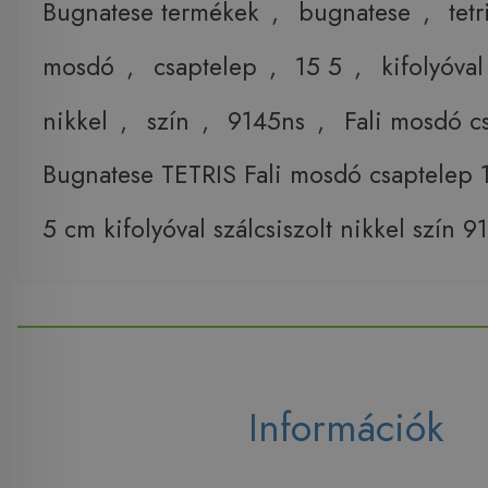
Bugnatese termékek
,
bugnatese
,
tetr
mosdó
,
csaptelep
,
15 5
,
kifolyóval
nikkel
,
szín
,
9145ns
,
Fali mosdó c
Bugnatese TETRIS Fali mosdó csaptelep 
5 cm kifolyóval szálcsiszolt nikkel szín 
Információk