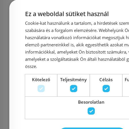
Előleg köteles
Előleg kötel
Ez a weboldal sütiket használ
Sapho ULTRAMIX falba
Sapho ULT
Cookie-kat használunk a tartalom, a hirdetések szem
süllyesztett
sülly
szabására és a forgalom elemzésére. Webhelyünk Ön 
mosdócsaptelep, matt
mosdócsap
használatára vonatkozó információkat megosztjuk hi
elemző partnereinkkel is, akik egyesíthetik azokat m
fekete/króm UT118BC
fekete/
információkkal, amelyeket Ön biztosított számukra,
UT
amelyeket a szolgáltatásaik Ön általi használatából g
össze.
Azonosító: 216012
Azonosí
Cikkszám: UT118BC
Cikkszá
Kötelező
Teljesítmény
Célzás
F
131 575 Ft
138 500 Ft
149 000 Ft
Besorolatlan
Kosárba
K