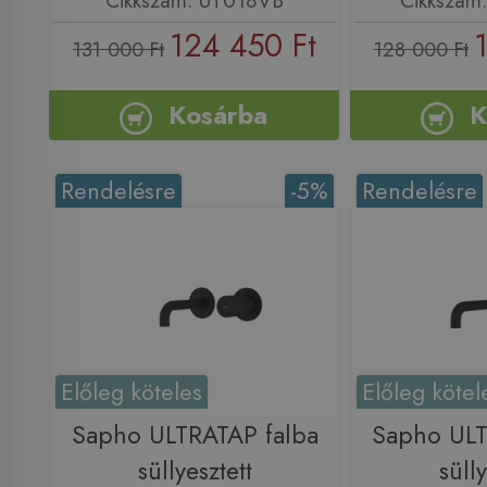
124 450 Ft
131 000 Ft
128 000 Ft
Kosárba
K
Rendelésre
-5%
Rendelésre
Előleg köteles
Előleg kötel
Sapho ULTRATAP falba
Sapho ULT
süllyesztett
sülly