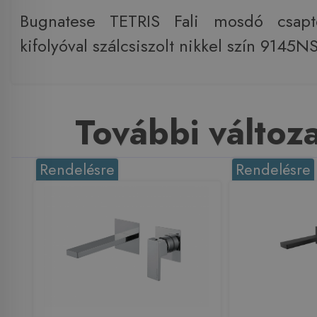
Bugnatese TETRIS Fali mosdó csap
kifolyóval szálcsiszolt nikkel szín 9145N
További változ
Rendelésre
Rendelésre