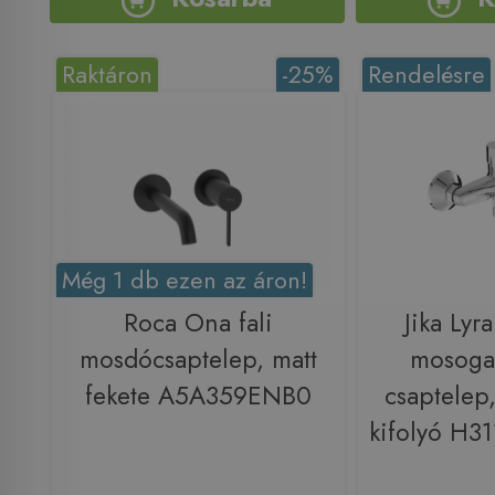
Raktáron
-25%
Rendelésre
Még 1 db ezen az áron!
Roca Ona fali
Jika Lyra
mosdócsaptelep, matt
mosoga
fekete A5A359ENB0
csaptelep
kifolyó H3