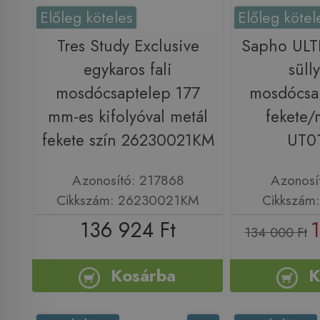
Előleg köteles
Előleg kötel
Tres Study Exclusive
Sapho ULT
egykaros fali
sülly
mosdócsaptelep 177
mosdócsap
mm-es kifolyóval metál
fekete/
fekete szín 26230021KM
UT0
Azonosító: 217868
Azonosí
Cikkszám: 26230021KM
Cikkszám
136 924 Ft
1
134 000 Ft
Kosárba
K