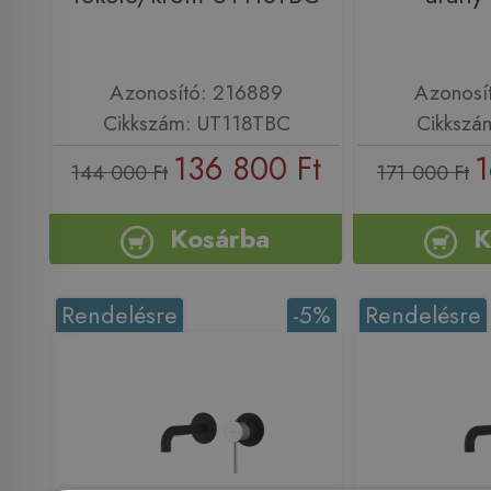
Azonosító: 216889
Azonosí
Cikkszám: UT118TBC
Cikkszá
136 800 Ft
1
144 000 Ft
171 000 Ft
Kosárba
K
Rendelésre
-5%
Rendelésre