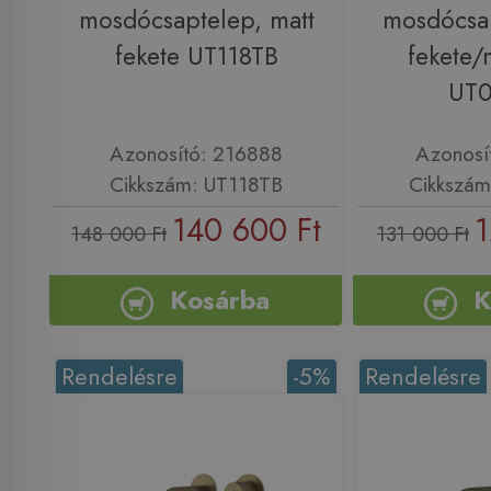
mosdócsaptelep, matt
mosdócsap
fekete UT118TB
fekete/
UT
Azonosító: 216888
Azonosí
Cikkszám: UT118TB
Cikkszá
140 600 Ft
1
148 000 Ft
131 000 Ft
Kosárba
K
Rendelésre
-5%
Rendelésre