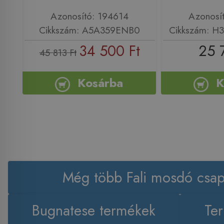
Azonosító: 194614
Azonosí
Cikkszám: A5A359ENB0
Cikkszám: H
34 500 Ft
25 
45 813 Ft
Kosárba
K
Még több Fali mosdó csap
Bugnatese termékek
Ter