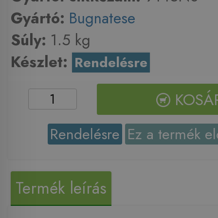
Gyártó:
Bugnatese
Súly:
1.5 kg
Készlet:
Rendelésre
KOSÁ
Rendelésre
Ez a termék el
Termék leírás