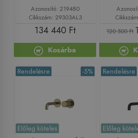
Azonosító: 219480
Azonosí
Cikkszám: 29303AL3
Cikkszá
134 440 Ft
120 500 Ft
Kosárba
K
Rendelésre
-5%
Rendelésre
Előleg köteles
Előleg kötel