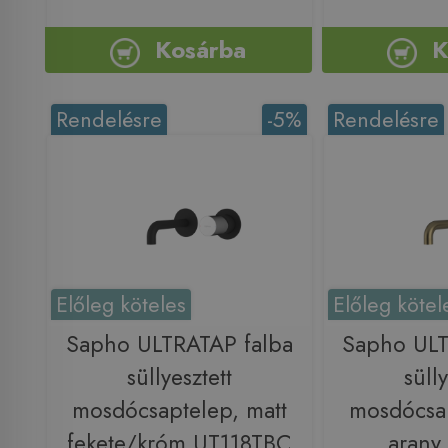
Kosárba
K
Rendelésre
-5%
Rendelésre
Előleg köteles
Előleg kötel
Sapho ULTRATAP falba
Sapho ULT
süllyesztett
sülly
mosdócsaptelep, matt
mosdócsap
fekete/króm UT118TBC
arany