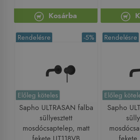
Kosárba
K
Rendelésre
-5%
Rendelésre
Előleg köteles
Előleg kötel
Sapho ULTRASAN falba
Sapho ULT
süllyesztett
sülly
mosdócsaptelep, matt
mosdócsap
fekete UT118VB
fekete