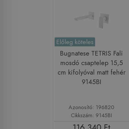
Előleg köteles
Bugnatese TETRIS Fali
mosdó csaptelep 15,5
cm kifolyóval matt fehér
9145BI
Azonosító: 196820
Cikkszám: 9145BI
116 340 Ft