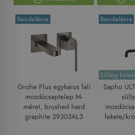
Rendelésre
Rendelésre
Előleg kötel
Grohe Plus egykaros fali
Sapho ULT
mosdócsaptelep M-
sülly
méret, brushed hard
mosdócsap
graphite 29303AL3
fekete/k