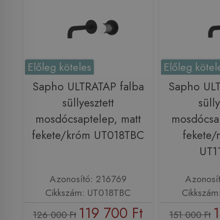
Előleg köteles
Előleg kötel
Sapho ULTRATAP falba
Sapho ULT
süllyesztett
sülly
mosdócsaptelep, matt
mosdócsap
fekete/króm UT018TBC
fekete/
UT1
Azonosító: 216769
Azonosí
Cikkszám: UT018TBC
Cikkszám
119 700 Ft
1
126 000 Ft
151 000 Ft