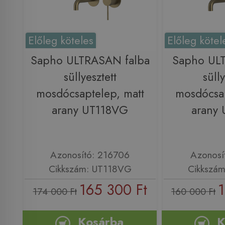
Előleg köteles
Előleg kötel
Sapho ULTRASAN falba
Sapho ULT
süllyesztett
sülly
mosdócsaptelep, matt
mosdócsap
arany UT118VG
arany
Azonosító: 216706
Azonosí
Cikkszám: UT118VG
Cikkszá
165 300 Ft
1
174 000 Ft
160 000 Ft
Kosárba
K