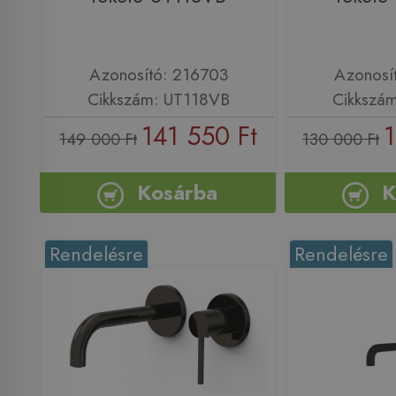
Azonosító: 216703
Azonosí
Cikkszám: UT118VB
Cikkszá
141 550 Ft
1
149 000 Ft
130 000 Ft
Kosárba
K
Rendelésre
Rendelésre