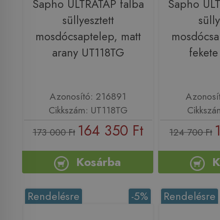
Sapho ULTRATAP falba
Sapho ULT
süllyesztett
sülly
mosdócsaptelep, matt
mosdócsap
arany UT118TG
feket
Azonosító: 216891
Azonosí
Cikkszám: UT118TG
Cikkszá
164 350 Ft
173 000 Ft
124 700 Ft
Kosárba
K
Rendelésre
-5%
Rendelésre