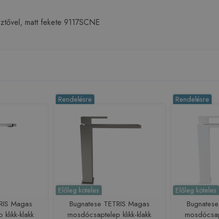
ztővel, matt fekete 9117SCNE
Rendelésre
Rendelésre
Előleg köteles
Előleg köteles
RIS Magas
Bugnatese TETRIS Magas
Bugnates
klikk-klakk
mosdócsaptelep klikk-klakk
mosdócsapt