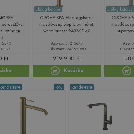
Előleg köteles
Előleg köteles
 MORSE
GROHE SPA Atrio egykaros
GROHE SPA
leeresztővel
mosdócsaptelep L-es méret,
mosdócsapt
kel színben
warm sunset 24362DA0
superst
NS
212370
Azonosító: 215673
Azono
1013NS
Cikkszám: 24362DA0
Cikksz
0 Ft
219 900 Ft
206
sárba
Kosárba
Rendelésre
-5%
Rendelésre