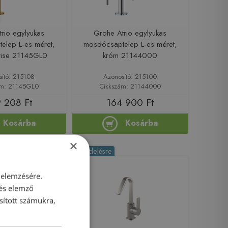
rio egylyukas
Grohe Atrio egylyukas
elep L-es méret,
mosdócsaptelep L-es méret,
rise 21145GL0
króm 21144000
sító: 215108
Azonosító: 215100
ám: 21145GL0
Cikkszám: 21144000
 208 Ft
164 900 Ft
Kosárba
Kosárba
×
Rendelésre
 elemzésére.
 és elemző
sított számukra,