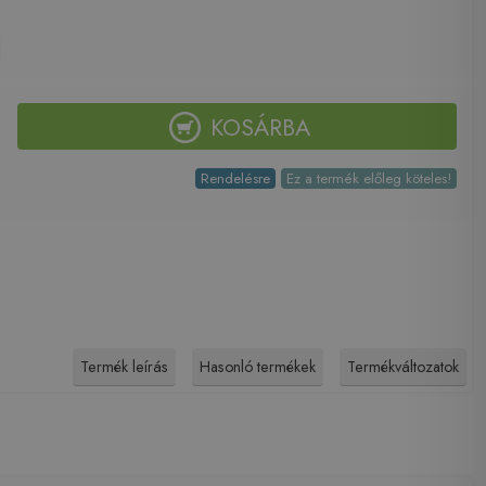
KOSÁRBA
Rendelésre
Ez a termék előleg köteles!
Termék leírás
Hasonló termékek
Termékváltozatok