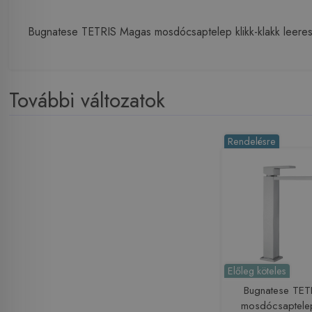
Bugnatese TETRIS Magas mosdócsaptelep klikk-klakk leeres
További változatok
Rendelésre
Előleg köteles
Bugnatese TET
mosdócsaptelep 