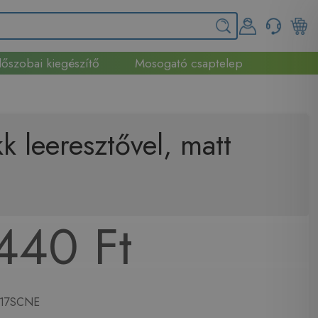
őszobai kiegészítő
Mosogató csaptelep
 leeresztővel, matt
440 Ft
17SCNE