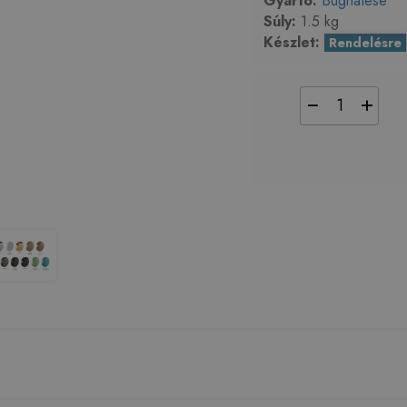
Gyártó:
Bugnatese
Súly:
1.5 kg
Készlet:
Rendelésre
−
+