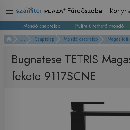
Fürdőszoba
Konyh
Mosdó csaptelep
Pultra ültethető mosdó
...
Csaptelep
Mosdó csaptelep
Magasított
Bugnatese TETRIS Magas 
fekete 9117SCNE