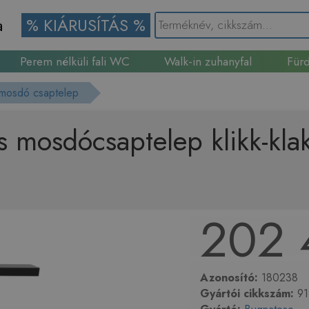
a
% KIÁRUSÍTÁS %
Perem nélküli fali WC
Walk-in zuhanyfal
Fürd
Gránit mosogató
 mosdó csaptelep
mosdócsaptelep klikk-klakk
202 
Azonosító:
180238
Gyártói cikkszám:
91