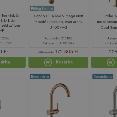
Előleg köteles
Tört kifolyós
Sapho ULTRASAN magasított
Grohe At
klikk-klakk
mosdócsaptelep, matt arany
mosdócsapt
ll zöld színben
UT007VG
Cool Sun
VP
212558
Azonosító: 216186
Azono
618SCVP
Cikkszám: UT007VG
Cikksz
0 Ft
172 805 Ft
229
181 900 Ft
sárba
Kosárba
Rendelésre
Rendelésre