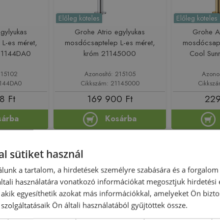
Előleg köteles
Előleg köteles
egylyukas
Grohe Atrio egylyukas
Grohe At
L-es méret,
mosdócsaptelep L-es méret,
mosdócsapt
21144DA0
króm 21145000
Cool Sun
215102
Azonosító: 215105
Azono
1144DA0
Cikkszám: 21145000
Cikksz
8 Ft
169 900 Ft
229
sárba
Kosárba
Rendelésre
Rendelésre
l sütiket használ
lunk a tartalom, a hirdetések személyre szabására és a forgalom
tali használatára vonatkozó információkat megosztjuk hirdetési
, akik egyesíthetik azokat más információkkal, amelyeket Ön bizto
szolgáltatásaik Ön általi használatából gyűjtöttek össze.