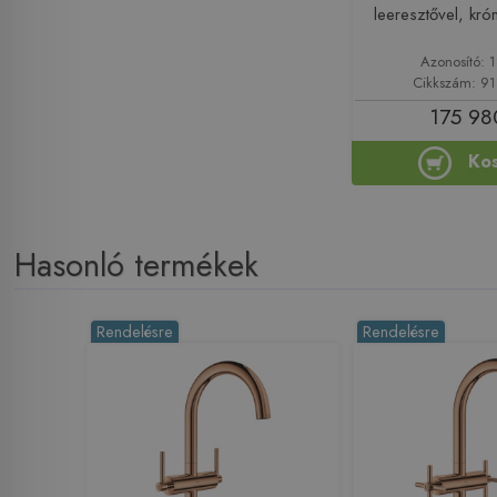
leeresztővel, k
Azonosító: 
Cikkszám: 9
175 98
Ko
Hasonló termékek
Rendelésre
Rendelésre