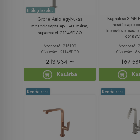
Előleg köteles
Grohe Atrio egylyukas
Bugnatese SIMPLE 
mosdócsaptelep 
mosdócsaptelep L-es méret,
leeresztővel paszte
supersteel 21145DC0
6618SC
Azonosító: 215109
Azonosító: 
Cikkszám: 21145DC0
Cikkszám: 6
213 934 Ft
167 58
Kosárba
Ko
Rendelésre
Rendelésre