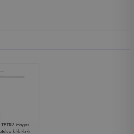
e TETRIS Magas
elep klikk-klakk