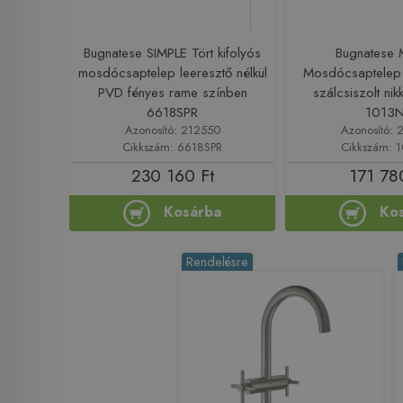
Bugnatese SIMPLE Tört kifolyós
Bugnatese
mosdócsaptelep leeresztő nélkül
Mosdócsaptelep 
PVD fényes rame színben
szálcsiszolt nik
6618SPR
1013
Azonosító: 212550
Azonosító: 
Cikkszám: 6618SPR
Cikkszám: 
230 160 Ft
171 78
Kosárba
Ko
Rendelésre