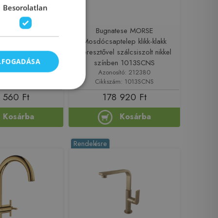
Besorolatlan
MPLE Tört kifolyós
Bugnatese MORSE
p leeresztő nélkül
Mosdócsaptelep klikk-klakk
zínben 6618SGF
leeresztővel szálcsiszolt nikkel
ELFOGADÁSA
színben 1013SCNS
sító: 212543
Azonosító: 212380
ám: 6618SGF
Cikkszám: 1013SCNS
 560 Ft
178 920 Ft
Kosárba
Kosárba
Rendelésre