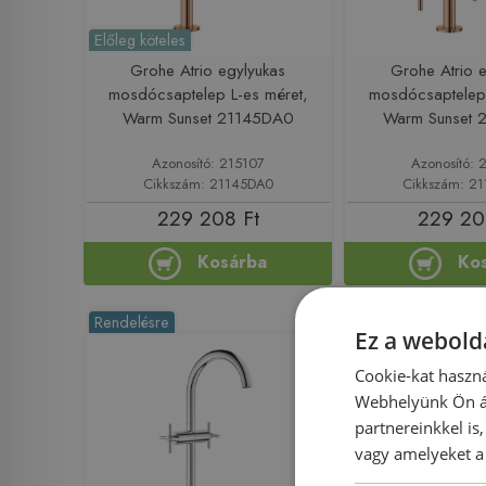
Előleg köteles
Grohe Atrio egylyukas
Grohe Atrio 
mosdócsaptelep L-es méret,
mosdócsaptelep 
Warm Sunset 21145DA0
Warm Sunset 
Azonosító: 215107
Azonosító: 
Cikkszám: 21145DA0
Cikkszám: 2
229 208 Ft
229 20
Kosárba
Ko
Rendelésre
Rendelésre
Ez a webolda
Cookie-kat haszná
Webhelyünk Ön ál
partnereinkkel is
vagy amelyeket a 