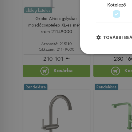
Kötelező
Előleg köteles
Grohe Atrio egylyukas
Bugnatese SIMPLE 
mosdócsaptelep XL-es méret,
mosdócsaptelep le
króm 21149000
PVD arany szín
TOVÁBBI BE
Azonosító: 215110
Azonosító: 
Cikkszám: 21149000
Cikkszám: 
210 101 Ft
230 16
Kosárba
Ko
Rendelésre
Rendelésre