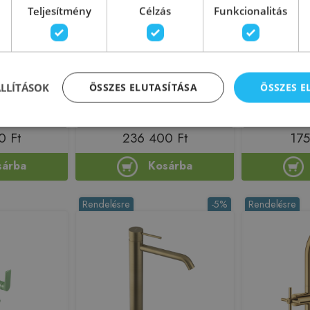
Teljesítmény
Célzás
Funkcionalitás
Előleg köteles
Tört kifolyós
GROHE SPA Atrio egykaros
Bugnatese SI
eresztő nélkül
mosdócsaptelep L-es méret,
mosdócsaptele
ben 6618SPO
brushed hard graphite
grafit s
ÁLLÍTÁSOK
ÖSSZES ELUTASÍTÁSA
ÖSSZES 
24362AL0
212549
Azonosító: 215675
Azono
6618SPO
Cikkszám: 24362AL0
Cikksz
0 Ft
236 400 Ft
175
sárba
Kosárba
Rendelésre
-5%
Rendelésre