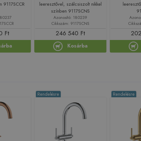
róm 9117SCCR
leeresztővel, szálcsiszolt nikkel
leeresztő
színben 9117SCNS
9
180237
Azonosító: 180239
Azono
117SCCR
Cikkszám: 9117SCNS
Cikksz
0 Ft
246 540 Ft
202
sárba
Kosárba
Rendelésre
Rendelésre