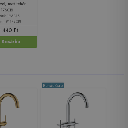
vel, matt fehér
117SCBI
sító: 196815
ám: 9117SCBI
 440 Ft
Kosárba
Rendelésre