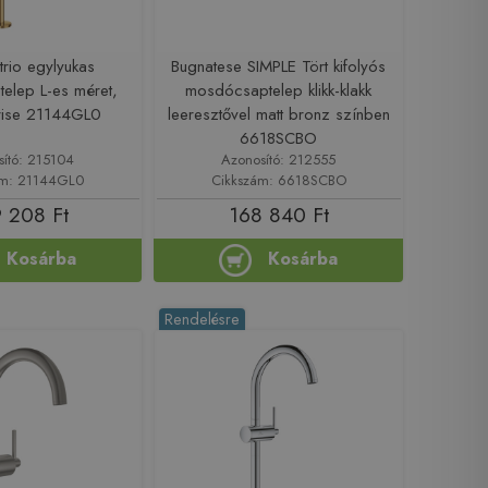
rio egylyukas
Bugnatese SIMPLE Tört kifolyós
elep L-es méret,
mosdócsaptelep klikk-klakk
rise 21144GL0
leeresztővel matt bronz színben
6618SCBO
sító: 215104
Azonosító: 212555
ám: 21144GL0
Cikkszám: 6618SCBO
 208 Ft
168 840 Ft
Kosárba
Kosárba
Rendelésre