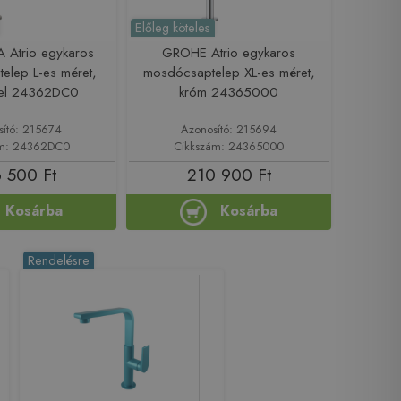
Előleg köteles
 Atrio egykaros
GROHE Atrio egykaros
elep L-es méret,
mosdócsaptelep XL-es méret,
eel 24362DC0
króm 24365000
sító: 215674
Azonosító: 215694
ám: 24362DC0
Cikkszám: 24365000
 500 Ft
210 900 Ft
Kosárba
Kosárba
Rendelésre