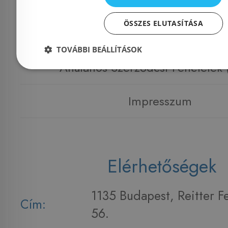
Kapcsolat
ÖSSZES ELUTASÍTÁSA
Adatvédelmi tájékoztató
TOVÁBBI BEÁLLÍTÁSOK
Általános Szerződési Feltételek
Impresszum
Elérhetőségek
1135 Budapest, Reitter F
Cím:
56.