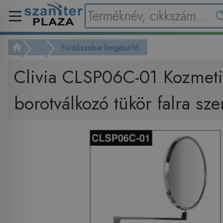
...
Fürdőszobai kiegészítő
Clivia CLSP06C-01 Kozmeti
borotválkozó tükör falra sze