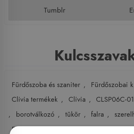
Tumblr
E
Kulcsszava
Fürdőszoba és szaniter
,
Fürdőszobai k
Clivia termékek
,
Clivia
,
CLSP06C-0
,
borotválkozó
,
tükör
,
falra
,
szerel
Fürdőszoba kiegészítő
,