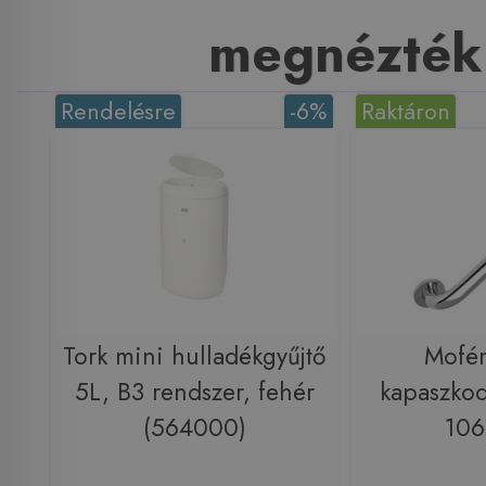
megnézték
Rendelésre
-6%
Raktáron
Tork mini hulladékgyűjtő
Mofém
5L, B3 rendszer, fehér
kapaszkod
(564000)
106