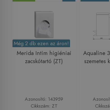
Még 2 db ezen az áron!
Merida Intim higiéniai
Aqualine 3 
zacskótartó (ZT)
szemetes k
Azonosító: 143959
Azonosí
Cikkszám: ZT
Cikksz