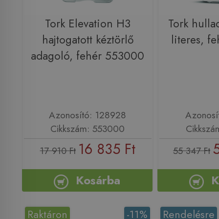
Tork Elevation H3
Tork hulla
hajtogatott kéztörlő
literes, 
adagoló, fehér 553000
Azonosító: 128928
Azonosí
Cikkszám: 553000
Cikkszá
16 835 Ft
17 910 Ft
55 347 Ft
Kosárba
K
Raktáron
-11%
Rendelésre