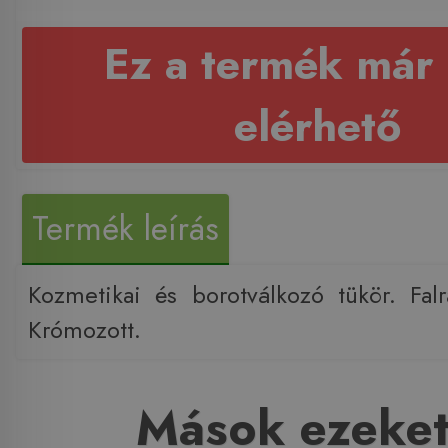
Ez a termék már
elérhető
Termék leírás
Kozmetikai és borotválkozó tükör. Fal
Krómozott.
Mások ezeket