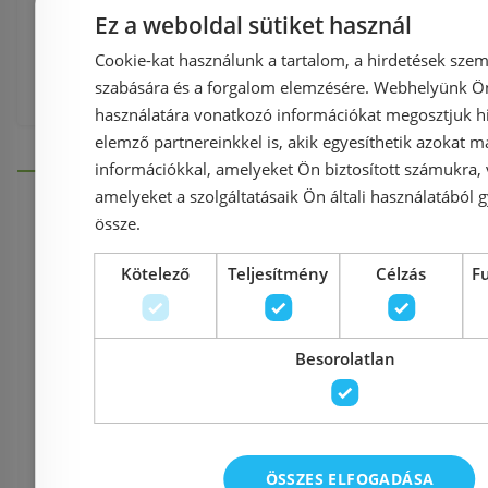
Ez a weboldal sütiket használ
Clivia CLSP06C-01 Kozmetikai és borotv
Cookie-kat használunk a tartalom, a hirdetések szem
falra szerelhető
szabására és a forgalom elemzésére. Webhelyünk Ön 
használatára vonatkozó információkat megosztjuk hi
elemző partnereinkkel is, akik egyesíthetik azokat m
információkkal, amelyeket Ön biztosított számukra,
amelyeket a szolgáltatásaik Ön általi használatából g
össze.
Információk
Kötelező
Teljesítmény
Célzás
F
Házhozszállítás (1900 Ft-tó
Besorolatlan
Fizetés
ÖSSZES ELFOGADÁSA