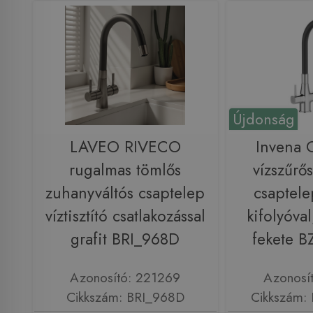
Újdonság
LAVEO RIVECO
Invena
rugalmas tömlős
vízszűrő
zuhanyváltós csaptelep
csaptelep
víztisztító csatlakozással
kifolyóva
grafit BRI_968D
fekete B
Azonosító: 221269
Azonosí
Cikkszám: BRI_968D
Cikkszám: