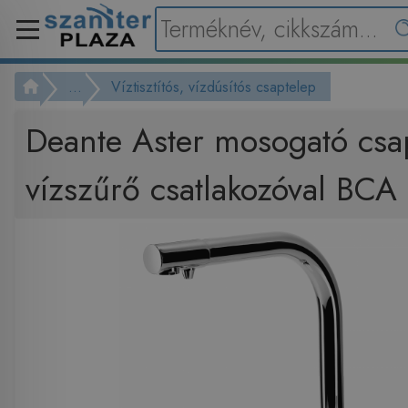
...
Víztisztítós, vízdúsítós csaptelep
Deante Aster mosogató csa
vízszűrő csatlakozóval BC