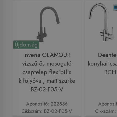
Újdonság
Invena GLAMOUR
Deante 
vízszűrős mosogató
konyhai cs
csaptelep flexibilis
BCH
kifolyóval, matt szürke
BZ-02-F05-V
Azonosító: 222836
Azonosí
Cikkszám: BZ-02-F05-V
Cikkszám