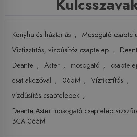
Kulcsszava
Konyha és háztartás
,
Mosogató csaptel
Víztisztítós, vízdúsítós csaptelep
,
Deant
Deante
,
Aster
,
mosogató
,
csaptele
csatlakozóval
,
065M
,
Víztisztítós
,
vízdúsítós csaptelepek
,
Deante Aster mosogató csaptelep vízszűr
BCA 065M