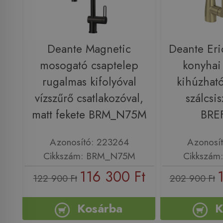
Deante Magnetic
Deante Eri
mosogató csaptelep
konyhai
rugalmas kifolyóval
kihúzható
vízszűrő csatlakozóval,
szálcsis
matt fekete BRM_N75M
BRE
Azonosító: 223264
Azonosí
Cikkszám: BRM_N75M
Cikkszám
116 300 Ft
122 900 Ft
202 900 Ft
Kosárba
K