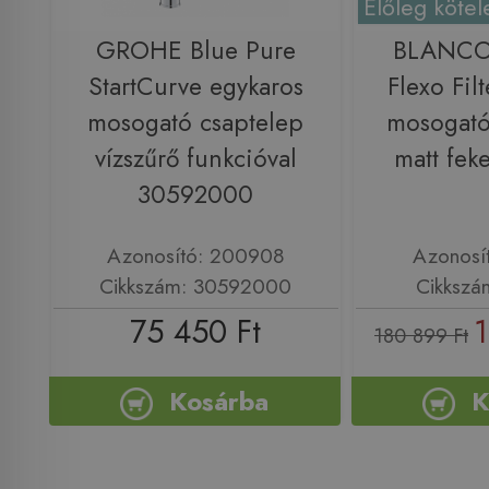
Előleg kötel
GROHE Blue Pure
BLANCO
StartCurve egykaros
Flexo Filt
mosogató csaptelep
mosogató
vízszűrő funkcióval
matt fek
30592000
Azonosító: 200908
Azonosí
Cikkszám: 30592000
Cikkszá
75 450 Ft
1
180 899 Ft
Kosárba
K