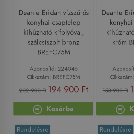
Deante Eridan vízszűrős
Deante Eri
konyhai csaptelep
konyhai
kihúzható kifolyóval,
kihúzható
szálcsiszolt bronz
króm 
BREFC75M
Azonosító: 224046
Azonosí
Cikkszám: BREFC75M
Cikkszám
194 900 Ft
1
202 900 Ft
153 900 Ft
Kosárba
K
Rendelésre
Rendelésre