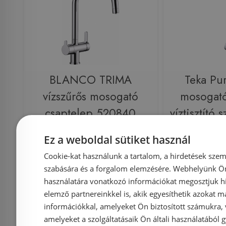
BLANCO TRIMA
Teka Pu
vízszűrős mosogató
mosogató
csaptelep 520840
víztisztító 
nélkül 1
Ez a weboldal sütiket használ
(1820
Cookie-kat használunk a tartalom, a hirdetések szem
szabására és a forgalom elemzésére. Webhelyünk Ön 
Azonosító: 159994
Azonosí
használatára vonatkozó információkat megosztjuk hi
Cikkszám: 520840
Cikkszám
elemző partnereinkkel is, akik egyesíthetik azokat m
91 590 Ft
74 
információkkal, amelyeket Ön biztosított számukra,
111 900 Ft
amelyeket a szolgáltatásaik Ön általi használatából g