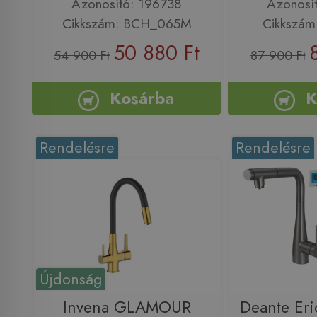
Azonosító: 196738
Azonosí
Cikkszám: BCH_065M
Cikkszám
50 880 Ft
54 900 Ft
87 900 Ft
Kosárba
K
Rendelésre
Rendelésre
Újdonság
Invena GLAMOUR
Deante Eri