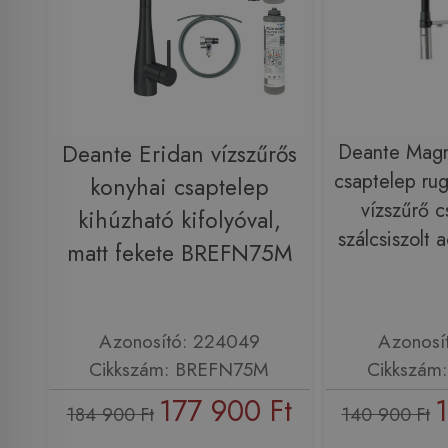
Deante Eridan vízszűrős
Deante Magn
csaptelep rug
konyhai csaptelep
vízszűrő c
kihúzható kifolyóval,
szálcsiszolt
matt fekete BREFN75M
Azonosító: 224049
Azonosí
Cikkszám: BREFN75M
Cikkszám
177 900 Ft
184 900 Ft
140 900 Ft