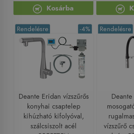
Kosárba
K
Rendelésre
-4%
Rendelésre
Deante Eridan vízszűrős
Deante
konyhai csaptelep
mosogató
kihúzható kifolyóval,
rugalmas
szálcsiszolt acél
vízszűrő c