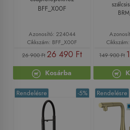
szálcsi
BFF_X00F
BRM
Azonosító: 224044
Azonosí
Cikkszám: BFF_X00F
Cikkszám
26 490 Ft
26 900 Ft
149 900 Ft
Kosárba
K
Rendelésre
-5%
Rendelésre