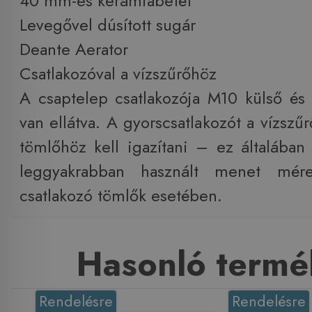
40 mm-es kerámiabetét
Levegővel dúsított sugár
Deante Aerator
Csatlakozóval a vízszűrőhöz
A csaptelep csatlakozója M10 külső és
van ellátva. A gyorscsatlakozót a vízszű
tömlőhöz kell igazítani – ez általába
leggyakrabban használt menet mér
csatlakozó tömlők esetében.
Hasonló termé
Rendelésre
Rendelésre