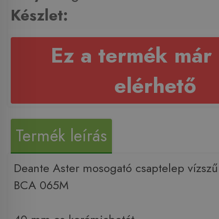
Készlet:
Ez a termék már
elérhető
Termék leírás
Deante Aster mosogató csaptelep vízszűr
BCA 065M