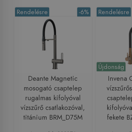
Rendelésre
-6%
Rendelésre
Újdonság
Deante Magnetic
Invena
mosogató csaptelep
vízszűrő
rugalmas kifolyóval
csaptelep
vízszűrő csatlakozóval,
kifolyóva
titánium BRM_D75M
fekete B