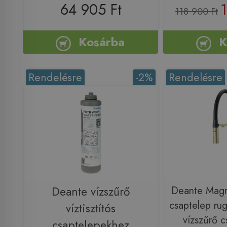
64 905 Ft
1
118 900 Ft
Kosárba
K
Rendelésre
-2%
Rendelésre
Deante vízszűrő
Deante Magn
csaptelep rug
víztisztítós
vízszűrő c
csaptelepekhez