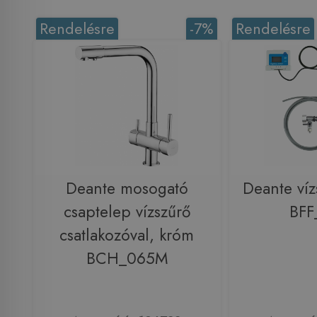
Rendelésre
-7%
Rendelésre
Deante mosogató
Deante víz
csaptelep vízszűrő
BFF
csatlakozóval, króm
BCH_065M