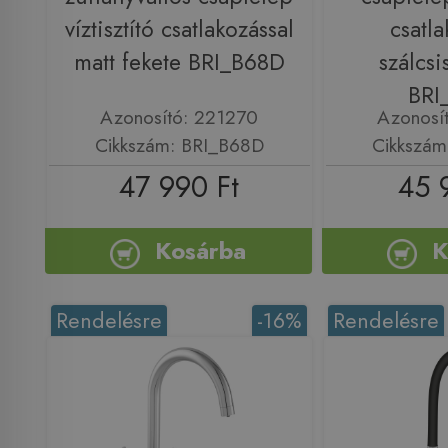
víztisztító csatlakozással
csatla
matt fekete BRI_B68D
szálcsi
BRI
Azonosító: 221270
Azonosí
Cikkszám: BRI_B68D
Cikkszám
47 990 Ft
45 
Kosárba
K
Rendelésre
-16%
Rendelésre