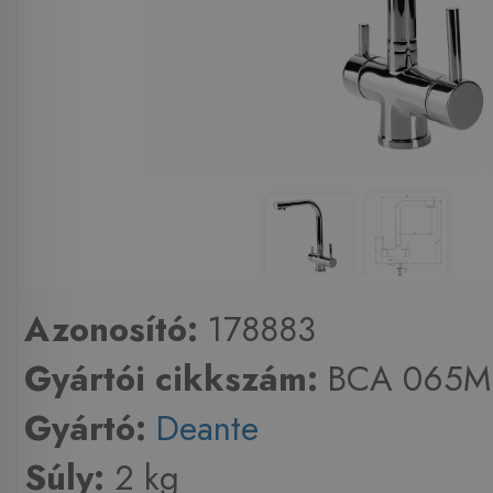
Azonosító:
178883
Gyártói cikkszám:
BCA 065M
Gyártó:
Deante
Súly:
2 kg