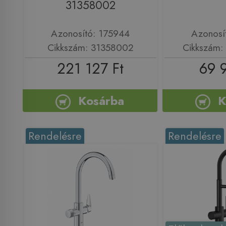
31358002
Azonosító: 175944
Azonosí
Cikkszám: 31358002
Cikkszám
221 127 Ft
69 
Kosárba
K
Rendelésre
Rendelésre