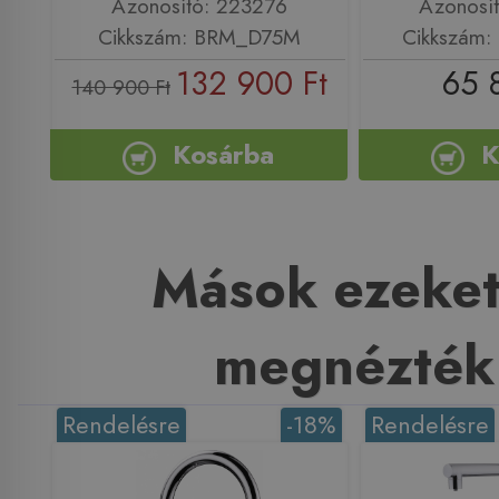
Azonosító: 223276
Azonosí
Cikkszám: BRM_D75M
Cikkszám:
132 900 Ft
65 
140 900 Ft
Kosárba
K
Mások ezeket
megnézték
Rendelésre
-18%
Rendelésre