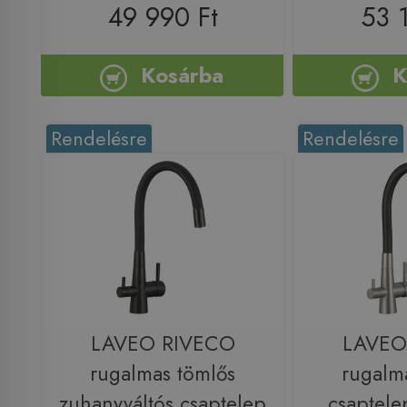
49 990 Ft
53 
Kosárba
K
Rendelésre
Rendelésre
LAVEO RIVECO
LAVEO
rugalmas tömlős
rugalm
zuhanyváltós csaptelep
csaptelep