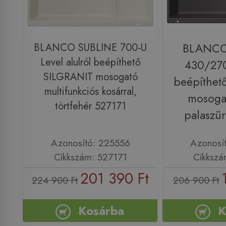
BLANCO SUBLINE 700-U
BLANCO
Level alulról beépíthető
430/270
SILGRANIT mosogató
beépíthet
multifunkciós kosárral,
mosogat
törtfehér 527171
palaszü
Azonosító: 225556
Azonosí
Cikkszám: 527171
Cikkszá
201 390 Ft
224 900 Ft
206 900 Ft
Kosárba
K