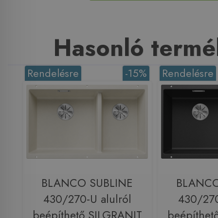
Hasonló termé
Rendelésre
-15%
Rendelésre
BLANCO SUBLINE
BLANCO
430/270-U alulról
430/270
beépíthető SILGRANIT
beépíthet