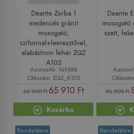
Deante Zorba 1
Deante E
medencés gránit
mosogató 
mosogató,
szett, fek
szifonnal+leeresztővel,
alabástrom fehér ZQZ
A103
Azonosító: 169588
Azonosí
Cikkszám: ZQZ_A103
Cikkszám
65 910 Ft
66 900 Ft
96 900 Ft
Kosárba
K
Rendelésre
Rendelésre