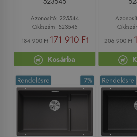
523545
52
Azonosító: 225544
Azonosí
Cikkszám: 523545
Cikkszá
171 910 Ft
184 900 Ft
206 900 Ft
Kosárba
K
Rendelésre
-7%
Rendelésre