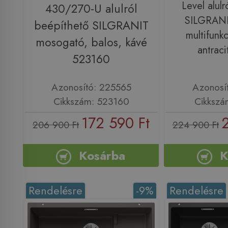
Level alulr
430/270-U alulról
SILGRANI
beépíthető SILGRANIT
multifunkc
mosogató, balos, kávé
antrac
523160
Azonosító: 225565
Azonosí
Cikkszám: 523160
Cikkszá
172 590 Ft
206 900 Ft
224 900 Ft
Kosárba
K
Rendelésre
-9%
Rendelésre