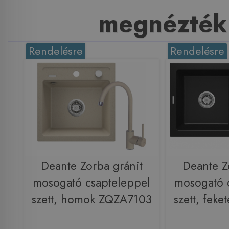
megnézték
Rendelésre
Rendelésre
Deante Zorba gránit
Deante Z
mosogató csapteleppel
mosogató 
szett, homok ZQZA7103
szett, fek