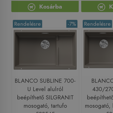
Kosárba
K
Rendelésre
-7%
Rendelésre
BLANCO SUBLINE 700-
BLANCO
U Level alulról
430/270
beépíthető SILGRANIT
beépíthet
mosogató, tartufo
mosogató, b