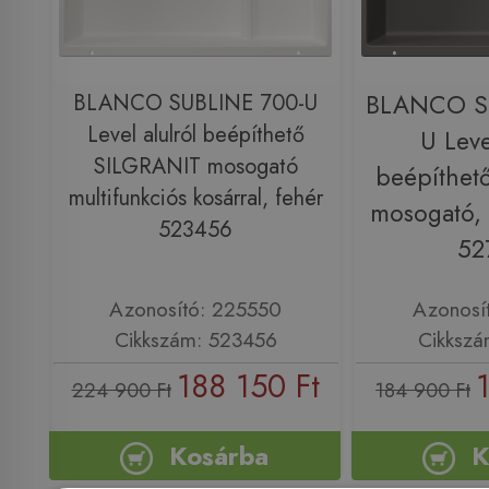
BLANCO SUBLINE 700-U
BLANCO S
Level alulról beépíthető
U Leve
SILGRANIT mosogató
beépíthet
multifunkciós kosárral, fehér
mosogató, 
523456
52
Azonosító: 225550
Azonosí
Cikkszám: 523456
Cikkszá
188 150 Ft
224 900 Ft
184 900 Ft
Kosárba
K