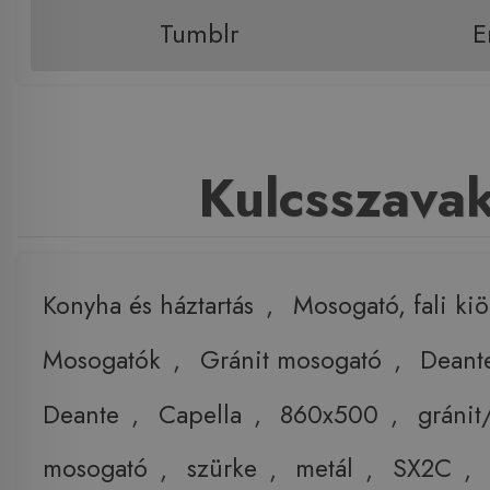
Tumblr
E
Kulcsszava
Konyha és háztartás
,
Mosogató, fali ki
Mosogatók
,
Gránit mosogató
,
Deant
Deante
,
Capella
,
860x500
,
gránit
mosogató
,
szürke
,
metál
,
SX2C
,