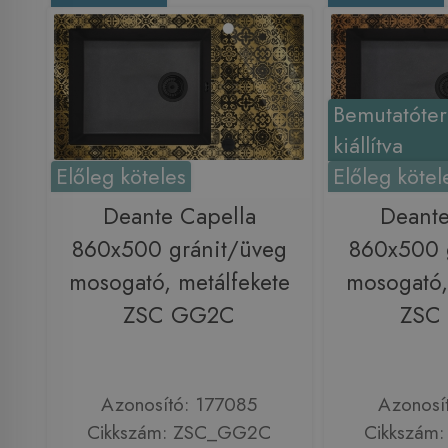
Bemutatóte
kiállítva
Előleg köteles
Előleg kötel
Deante Capella
Deante
860x500 gránit/üveg
860x500 
mosogató, metálfekete
mosogató,
ZSC GG2C
ZSC
Azonosító: 177085
Azonosí
Cikkszám: ZSC_GG2C
Cikkszám