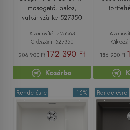
mosogató, balos,
törtfeh
vulkánszürke 527350
Azonosító: 225563
Azonosí
Cikkszám: 527350
Cikkszá
172 390 Ft
206 900 Ft
186 900 Ft
Kosárba
K
Rendelésre
-16%
Rendelésre