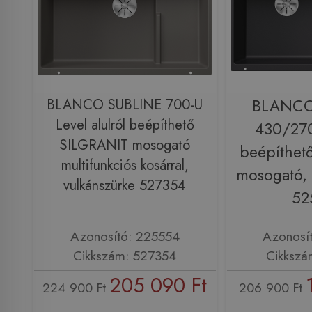
BLANCO SUBLINE 700-U
BLANCO
Level alulról beépíthető
430/270
SILGRANIT mosogató
beépíthet
multifunkciós kosárral,
mosogató, 
vulkánszürke 527354
52
Azonosító: 225554
Azonosí
Cikkszám: 527354
Cikkszá
205 090 Ft
224 900 Ft
206 900 Ft