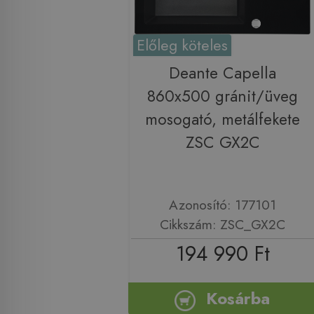
Előleg köteles
Deante Capella
860x500 gránit/üveg
mosogató, metálfekete
ZSC GX2C
Azonosító: 177101
Cikkszám: ZSC_GX2C
194 990 Ft
Kosárba