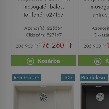
mosogató, balos,
mosogat
törtfehér 527167
antrac
Azonosító: 225564
Azonosí
Cikkszám: 527167
Cikkszá
176 260 Ft
206 900 Ft
206 900 Ft
Kosárba
K
Rendelésre
-10%
Rendelésre