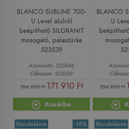
BLANCO SUBLINE 700-
BLANCO S
U Level alulról
U Leve
beépíthető SILGRANIT
beépíthet
mosogató, palaszürke
mosogató
523539
52
Azonosító: 225546
Azonosí
Cikkszám: 523539
Cikkszá
171 910 Ft
184 900 Ft
184 900 Ft
Kosárba
K
Rendelésre
-16%
Rendelésre