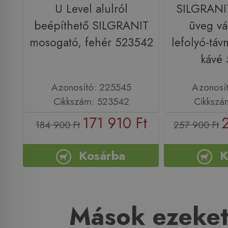
U Level alulról
SILGRANI
beépíthető SILGRANIT
üveg vá
mosogató, fehér 523542
lefolyó-táv
kávé
Azonosító: 225545
Azonosí
Cikkszám: 523542
Cikkszá
171 910 Ft
184 900 Ft
257 900 Ft
Kosárba
K
Mások ezeket