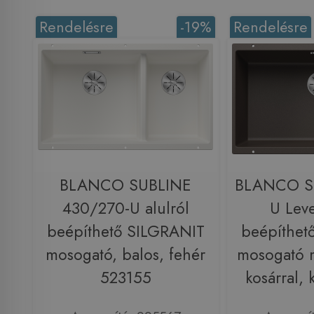
Rendelésre
-19%
Rendelésre
BLANCO SUBLINE
BLANCO S
430/270-U alulról
U Leve
beépíthető SILGRANIT
beépíthet
mosogató, balos, fehér
mosogató m
523155
kosárral,