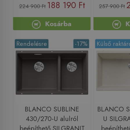
188 190 Ft
224 900 Ft
257 900 Ft
Kosárba
K
Rendelésre
-17%
Külső raktár
BLANCO SUBLINE
BLANCO S
430/270-U alulról
U SILGRA
beépíthető SILGRANIT
beépíthet