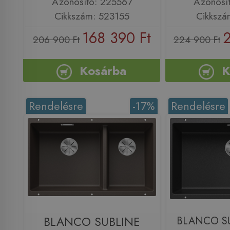
Azonosító: 225567
Azonosí
Cikkszám: 523155
Cikkszá
168 390 Ft
2
206 900 Ft
224 900 Ft
Kosárba
K
Rendelésre
-17%
Rendelésre
BLANCO SUBLINE
BLANCO SU