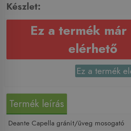
Készlet:
Ez a termék már
elérhető
Ez a termék el
Termék leírás
Deante Capella gránit/üveg mosogató