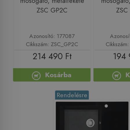
mosogató, metálfekete
mosogató,
ZSC GP2C
ZSC
Azonosító: 177087
Azonosí
Cikkszám: ZSC_GP2C
Cikkszám
214 490 Ft
194 
Kosárba
K
Rendelésre