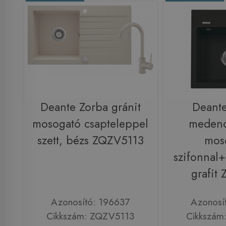
Deante Zorba gránit
Deante
mosogató csapteleppel
medenc
szett, bézs ZQZV5113
mos
szifonnal+
grafit
Azonosító: 196637
Azonosí
Cikkszám: ZQZV5113
Cikkszám