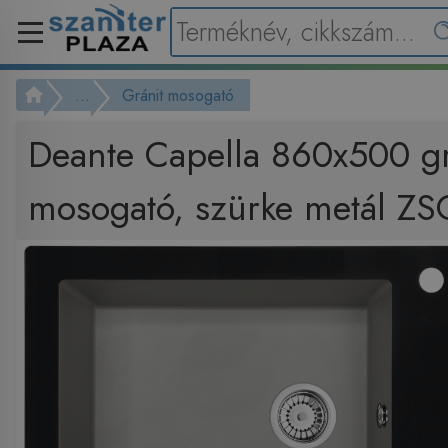
...
Gránit mosogató
Deante Capella 860x500 g
mosogató, szürke metál Z