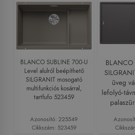
BLANCO SUBLINE 700-U
BLANCO A
Level alulról beépíthető
SILGRANI
SILGRANIT mosogató
üveg vá
multifunkciós kosárral,
lefolyó-táv
tartfufo 523459
palaszü
Azonosító: 225549
Azonosí
Cikkszám: 523459
Cikkszá