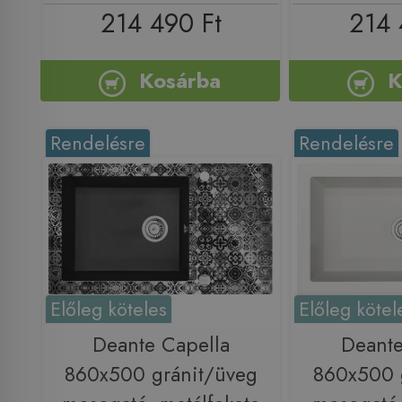
214 490 Ft
214 
Kosárba
K
Rendelésre
Rendelésre
Előleg köteles
Előleg kötel
Deante Capella
Deante
860x500 gránit/üveg
860x500 