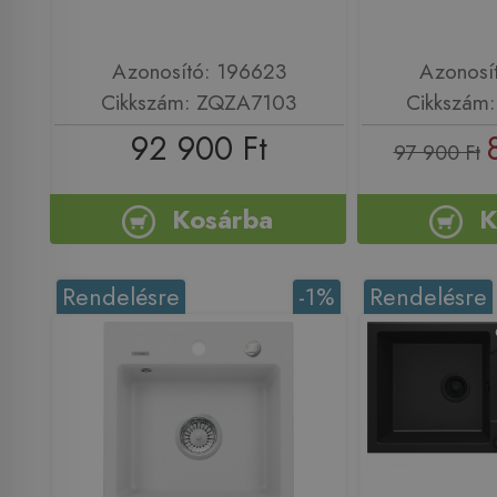
Azonosító: 196623
Azonosí
Cikkszám: ZQZA7103
Cikkszám
92 900 Ft
97 900 Ft
Kosárba
K
Rendelésre
-1%
Rendelésre