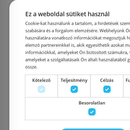
Rendelésre
-11%
Rendelésre
Ez a weboldal sütiket használ
Cookie-kat használunk a tartalom, a hirdetések szem
szabására és a forgalom elemzésére. Webhelyünk Ön 
használatára vonatkozó információkat megosztjuk hi
elemző partnereinkkel is, akik egyesíthetik azokat m
információkkal, amelyeket Ön biztosított számukra,
amelyeket a szolgáltatásaik Ön általi használatából g
össze.
BLANCO AXIA III 5 S
BLANCO A
Kötelező
Teljesítmény
Célzás
F
SILGRANIT mosogató,
SILGRANI
üveg vágólappal,
üveg vá
Besorolatlan
lefolyó-távműködtetővel,
lefolyó-táv
fehér 523219
törtfrh