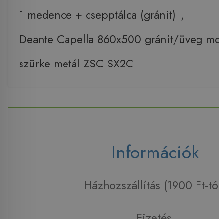
1 medence + csepptálca (gránit)
,
Deante Capella 860x500 gránit/üveg m
szürke metál ZSC SX2C
Információk
Házhozszállítás (1900 Ft-tó
Fizetés