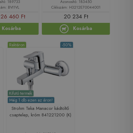
sító: 189733
Azonosító: 183450
zám: BVI1VL
Cikkszám: H3212E70044001
26 460 Ft
20 234 Ft
Kosárba
Kosárba
Raktáron
-50%
Kifutó termék
Még 1 db ezen az áron!
Strohm Teka Manacor kádtöltő
csaptelep, króm 841221200 (K)