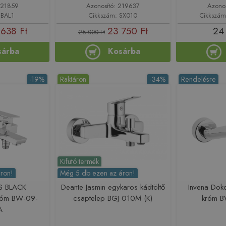
221859
Azonosító: 219637
Azono
 BAL1
Cikkszám: SX010
Cikkszám
 638 Ft
23 750 Ft
24
25 000 Ft
sárba
Kosárba
-19%
Raktáron
-34%
Rendelésre
Kifutó termék
ron!
Még 5 db ezen az áron!
S BLACK
Deante Jasmin egykaros kádtöltő
Invena Dok
króm BW-09-
csaptelep BGJ 010M (K)
króm 
A