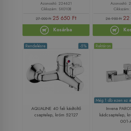
Azonosító: 224621
Azonosító: 
Cikkszám: SX010B
Cikkszám:
25 650 Ft
22
27 000 Ft
26 950 Ft
Kosárba
Ko
Rendelésre
-5%
Raktáron
Még 1 db ezen az á
AQUALINE 40 fali kádtöltő
Invena PARO
csaptelep, króm 52127
kádcsaptelep, 
001-