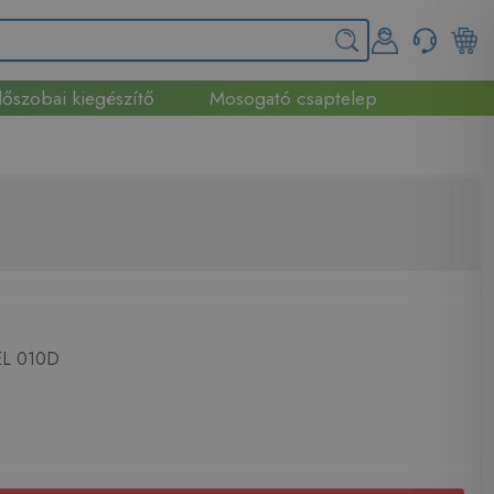
őszobai kiegészítő
Mosogató csaptelep
L 010D