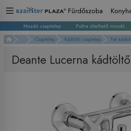
Fürdőszoba
Konyh
Mosdó csaptelep
Pultra ültethető mosdó
...
Csaptelep
Kádtöltő csaptelep
Fali kádtö
Deante Lucerna kádtölt