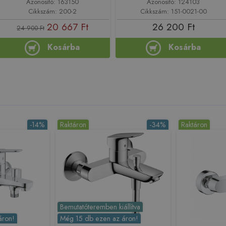
Azonosító: 163150
Azonosító: 124103
Cikkszám: 200-2
Cikkszám: 151-0021-00
20 667 Ft
26 200 Ft
24 900 Ft
Kosárba
Kosárba
-14%
Raktáron
-34%
Raktáron
Bemutatóteremben kiállítva
áron!
Még 15 db ezen az áron!