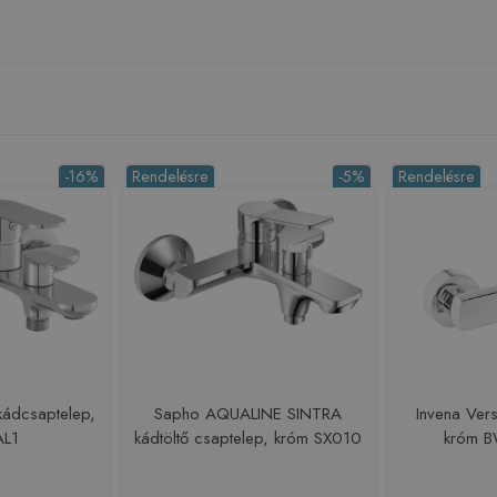
-16%
Rendelésre
-5%
Rendelésre
 kádcsaptelep,
Sapho AQUALINE SINTRA
Invena Ver
AL1
kádtöltő csaptelep, króm SX010
króm B