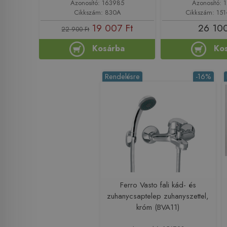
Azonosító: 163985
Azonosító: 
Cikkszám: 830A
Cikkszám: 151
19 007 Ft
26 100
22 900 Ft
Kosárba
Ko
Rendelésre
-16%
Ferro Vasto fali kád- és
zuhanycsaptelep zuhanyszettel,
króm (BVA11)