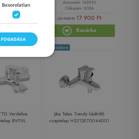
sító: 167616
Azonosító: 163993
Besorolatlan
szám: BFI1
Cikkszám: 850A
23 436 Ft
17 900 Ft
t
22 900 Ft
Kosárba
Kosárba
ELFOGADÁSA
-16%
Rendelésre
TTO Verdeline
Jika Talas Trendy kádtöltő
telep BVI1VL
csaptelep H3212E70044001