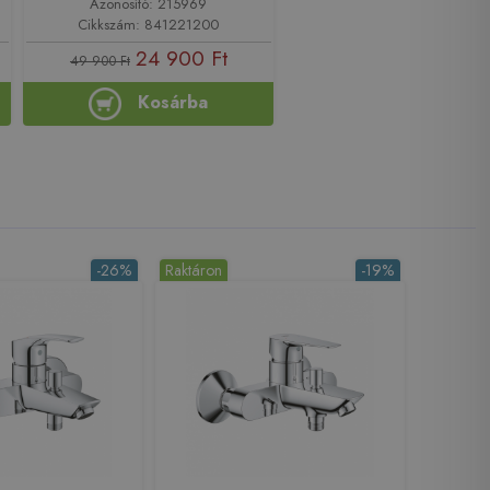
Azonosító: 215969
Cikkszám: 841221200
24 900 Ft
49 900 Ft
Kosárba
-26%
Raktáron
-19%