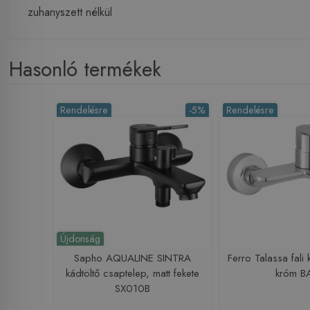
zuhanyszett nélkül
Hasonló termékek
Rendelésre
-5%
Rendelésre
Újdonság
Sapho AQUALINE SINTRA
Ferro Talassa fali
kádtöltő csaptelep, matt fekete
króm B
SX010B