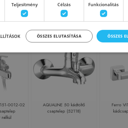
219321
Azonosító: 148970
Azono
Teljesítmény
Célzás
Funkcionalitás
41222800
Cikkszám: BOJ_010M
Cikk
 Ft
17 900 Ft
27 900 F
sárba
Kosárba
ÁLLÍTÁSOK
ÖSSZES ELUTASÍTÁSA
ÖSSZES 
Rendelésre
-6%
Raktáron
 151-0012-02
AQUALINE 50 kádtöltő
Ferro VI
csaptelep
csaptelep (52118)
kádcsap
 nélkül