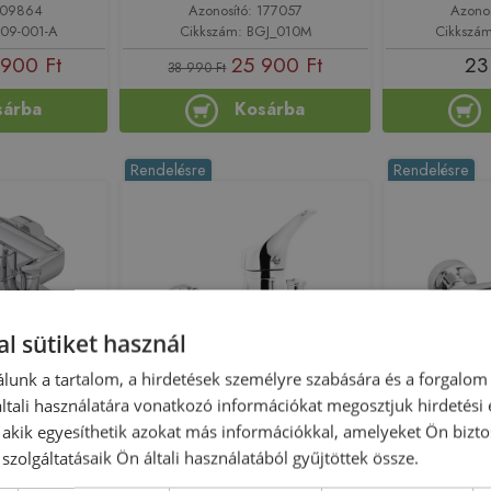
 209864
Azonosító: 177057
Azono
-09-001-A
Cikkszám: BGJ_010M
Cikkszá
 900 Ft
25 900 Ft
23
38 990 Ft
sárba
Kosárba
Rendelésre
Rendelésre
l sütiket használ
lunk a tartalom, a hirdetések személyre szabására és a forgalom
o kádtöltő
Deante Joko kádtöltő csaptelep
FERRO Fi
tali használatára vonatkozó információkat megosztjuk hirdetési
szettel, króm
zuhanyszett nélkül BOJ 010M
kádcsa
, akik egyesíthetik azokat más információkkal, amelyeket Ön bizto
800
szolgáltatásaik Ön általi használatából gyűjtöttek össze.