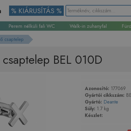
a
% KIÁRUSÍTÁS %
Perem nélküli fali WC
Walk-in zuhanyfal
Fürd
Gránit mosogató
ltő csaptelep
ő csaptelep BEL 010D
Azonosító:
177069
Gyártói cikkszám:
BE
Gyártó:
Deante
Súly:
1.7 kg
Készlet: