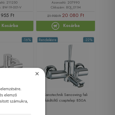
sító: 211250
Azonosító: 207990
m: BW-19-001-V
Cikkszám: BOJ_011M
 955 Ft
20 080 Ft
21 900 Ft
Kosárba
Kosárba
-16%
Rendelésre
-22%
×
 elemzésére.
esta egykaros
Sanotechnik Sanoswing fali
 és elemző
ptelep BFI1
kádtöltő csaptelep 850A
sított számukra,