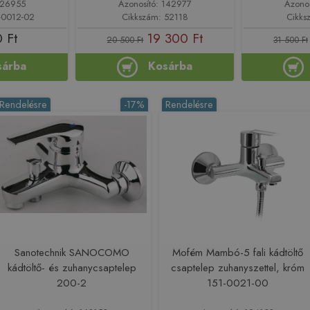
126955
Azonosító: 142977
Azono
-0012-02
Cikkszám: 52118
Cikks
 Ft
19 300 Ft
20 500 Ft
31 500 Ft
sárba
Kosárba
Rendelésre
-17%
Rendelésre
Sanotechnik SANOCOMO
Mofém Mambó-5 fali kádtöltő
kádtöltő- és zuhanycsaptelep
csaptelep zuhanyszettel, króm
200-2
151-0021-00