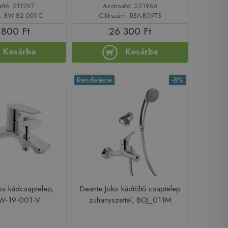
sító: 211297
Azonosító: 221966
: BW-82-001-C
Cikkszám: REA-B0973
 800 Ft
26 300 Ft
Kosárba
Kosárba
Rendelésre
-8%
os kádcsaptelep,
Deante Joko kádtöltő csaptelep
BW-19-001-V
zuhanyszettel, BOJ_011M