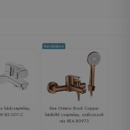
Rendelésre
so kádcsaptelep,
Rea Ontario Brush Copper
W-82-001-C
kádtöltő csaptelep, szálcsiszolt
réz REA-B0973