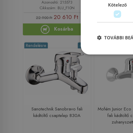
Azonosító: 215573
Azonosító: 
Kötelező
Cikkszám: BLU_F10N
Cikkszám: 5
20 610 Ft
26 350
22 900 Ft
Kosárba
Ko
TOVÁBBI BE
Rendelésre
-17%
Rendelésre
Sanotechnik Sanobravo fali
Mofém Junior Eco
kádtöltő csaptelep 830A
fali kádtöltő 
zuhanyszett