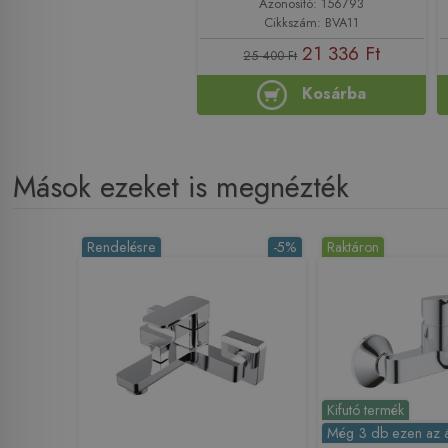
Azonosító: 156793
Cikkszám: BVA11
21 336 Ft
25 400 Ft
Kosárba
Mások ezeket is megnézték
Rendelésre
-5%
Raktáron
Kifutó termék
Még 3 db ezen az 