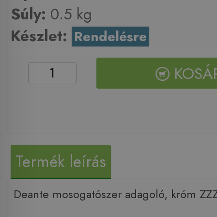
Súly:
0.5 kg
Készlet:
Rendelésre
KOSÁ
Termék leírás
Deante mosogatószer adagoló, króm ZZ