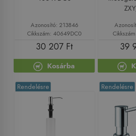
ZXY
Azonosító: 213846
Azonosí
Cikkszám: 40649DC0
Cikkszám
30 207 Ft
39 
Kosárba
K
Rendelésre
Rendelésre