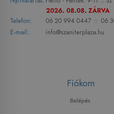
Nyitvatartás:
Hétfő - Péntek: 9-17 :: S
2026. 08.08. ZÁRVA
Telefon:
06 20 994 0447
::
06 3
E-mail:
info@szaniterplaza.hu
Fiókom
Belépés