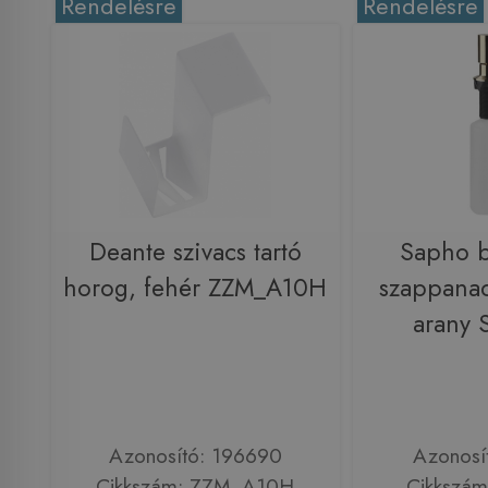
Rendelésre
Rendelésre
Deante szivacs tartó
Sapho b
horog, fehér ZZM_A10H
szappanad
arany
Azonosító: 196690
Azonosí
Cikkszám: ZZM_A10H
Cikkszá