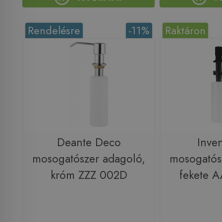
Rendelésre
-11%
Raktáron
Deante Deco
Inve
mosogatószer adagoló,
mosogatós
króm ZZZ 002D
fekete A