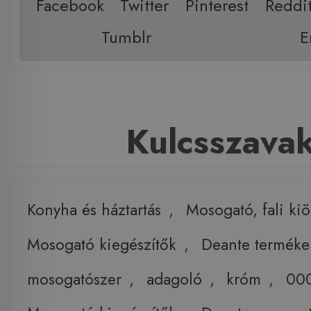
Facebook
Twitter
Pinterest
Reddi
Tumblr
E
Kulcsszava
Konyha és háztartás
,
Mosogató, fali ki
Mosogató kiegészítők
,
Deante terméke
mosogatószer
,
adagoló
,
króm
,
00