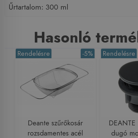
Űrtartalom: 300 ml
Hasonló termé
Rendelésre
-5%
Rendelésre
Deante szűrőkosár
DEANTE n
rozsdamentes acél
dugó mo