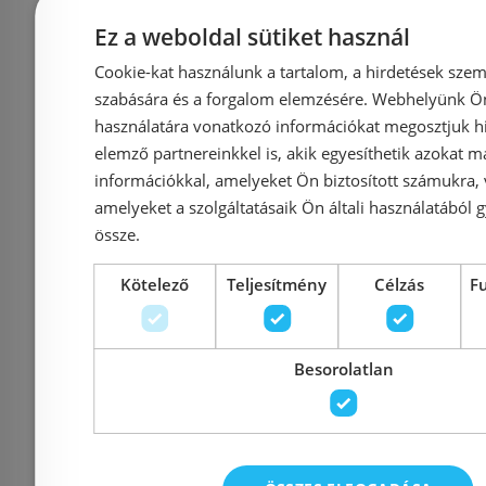
Ez a weboldal sütiket használ
Cookie-kat használunk a tartalom, a hirdetések szem
Azonosító: 197939
Azonosí
szabására és a forgalom elemzésére. Webhelyünk Ön 
Cikkszám: SP023B
Cikksz
használatára vonatkozó információkat megosztjuk hi
elemző partnereinkkel is, akik egyesíthetik azokat m
5 605 Ft
5 900 Ft
5 100 Ft
információkkal, amelyeket Ön biztosított számukra,
amelyeket a szolgáltatásaik Ön általi használatából g
Kosárba
K
össze.
Kötelező
Teljesítmény
Célzás
F
Raktáron
-6%
Raktáron
Besorolatlan