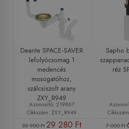
Deante SPACE-SAVER
Sapho b
lefolyócsomag 1
szappanad
medencés
réz 
mosogatóhoz,
szálcsiszolt arany
ZXY_R949
Azonosító: 219867
Azonosí
Cikkszám: ZXY_R949
Cikkszá
29 280 Ft
30 900 Ft
7 000 Ft