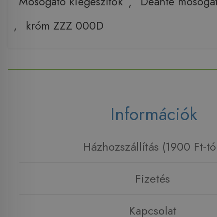
Mosogató kiegészítők
,
Deante mosogat
,
króm ZZZ 000D
Információk
Házhozszállítás (1900 Ft-tó
Fizetés
Kapcsolat