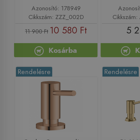
Azonosító: 178949
Azonosí
Cikkszám: ZZZ_002D
Cikkszám:
10 580 Ft
5 2
11 900 Ft
Kosárba
K
Rendelésre
Rendelésre