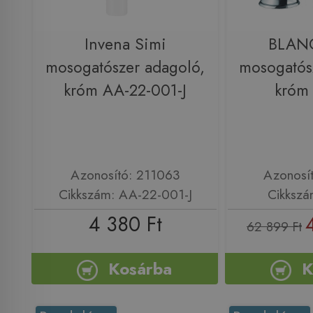
Invena Simi
BLANC
mosogatószer adagoló,
mosogatós
króm AA-22-001-J
króm
Azonosító: 211063
Azonosí
Cikkszám: AA-22-001-J
Cikkszá
4 380 Ft
62 899 Ft
Kosárba
K