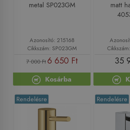
metal SP023GM
matt ha
405
Azonosító: 215168
Azonosí
Cikkszám: SP023GM
Cikkszám
6 650 Ft
35 
7 000 Ft
Kosárba
K
Rendelésre
Rendelésre