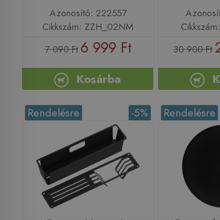
Azonosító: 222557
Azonosí
Cikkszám: ZZH_02NM
Cikkszám
6 999 Ft
7 090 Ft
30 900 Ft
Kosárba
K
Rendelésre
-5%
Rendelésre