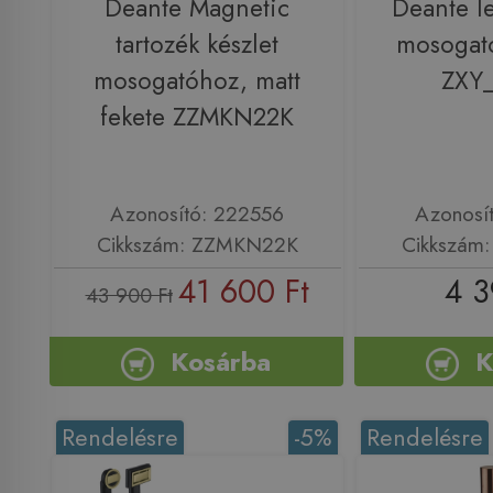
Deante Magnetic
Deante le
tartozék készlet
mosogat
mosogatóhoz, matt
ZXY
fekete ZZMKN22K
Azonosító: 222556
Azonosí
Cikkszám: ZZMKN22K
Cikkszám
41 600 Ft
4 3
43 900 Ft
Kosárba
K
Rendelésre
-5%
Rendelésre