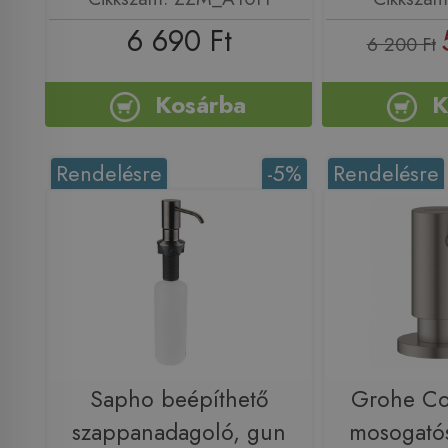
6 690 Ft
6 200 Ft
Kosárba
K
Rendelésre
-5%
Rendelésre
Sapho beépíthető
Grohe Co
szappanadagoló, gun
mosogató