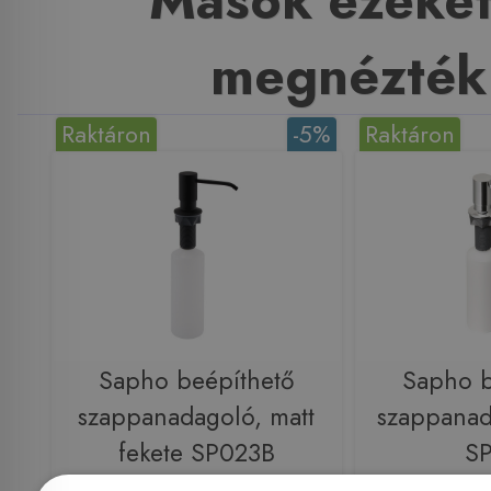
Mások ezeket
megnézték
Raktáron
-5%
Raktáron
Sapho beépíthető
Sapho b
szappanadagoló, matt
szappanad
fekete SP023B
S