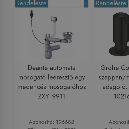
Rendelésre
-
Rendelésre
Deante automata
Grohe Co
mosogató leeresztő egy
szappan/m
medencés mosogatóhoz
adagoló, 
ZXY_9911
1021
Azonosító: 196682
Azonosí