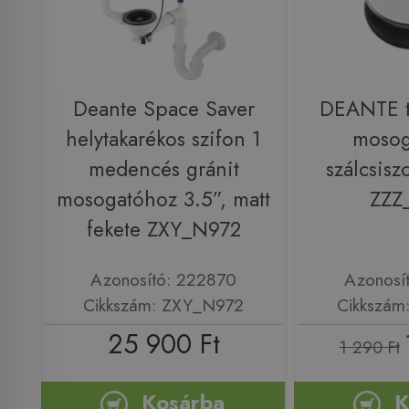
Deante Space Saver
DEANTE t
helytakarékos szifon 1
mosog
medencés gránit
szálcsiszo
mosogatóhoz 3.5”, matt
ZZZ
fekete ZXY_N972
Azonosító: 222870
Azonosí
Cikkszám: ZXY_N972
Cikkszám
25 900 Ft
1 290 Ft
Kosárba
K