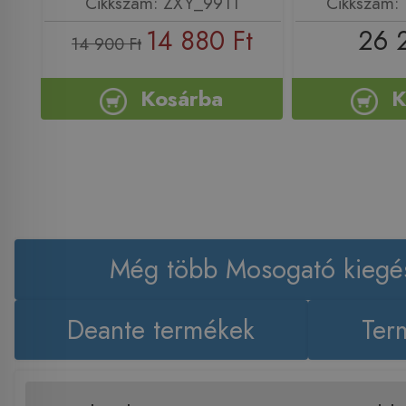
Cikkszám: ZXY_9911
Cikkszám:
14 880 Ft
26 
14 900 Ft
Kosárba
K
Még több Mosogató kiegés
Deante termékek
Ter