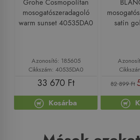
Grohe Cosmopolitan
BLANC
mosogatószeradagoló
mosogatós
warm sunset 40535DA0
satin g
Azonosító: 185605
Azonosí
Cikkszám: 40535DA0
Cikkszá
33 670 Ft
82 899 Ft
Kosárba
K