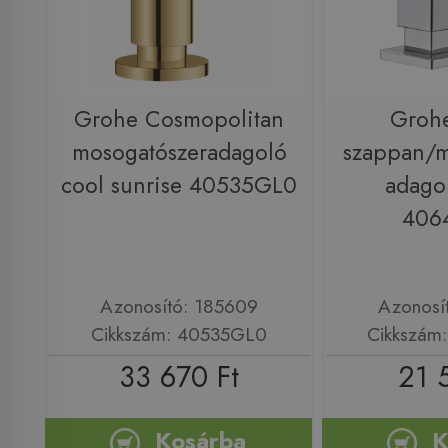
Grohe Cosmopolitan
Groh
mosogatószeradagoló
szappan/m
cool sunrise 40535GL0
adago
406
Azonosító: 185609
Azonosí
Cikkszám: 40535GL0
Cikkszám
33 670 Ft
21 
Kosárba
K