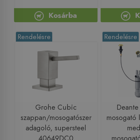
Kosárba
K
Rendelésre
Rendelésre
Grohe Cubic
Deante
szappan/mosogatószer
mosogató l
adagoló, supersteel
med
40649DC0
mosogató