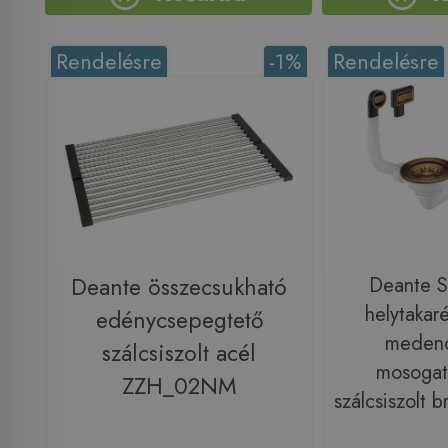
Rendelésre
-1%
Rendelésre
Deante összecsukható
Deante S
helytakaré
edénycsepegtető
medenc
szálcsiszolt acél
mosogat
ZZH_02NM
szálcsiszolt