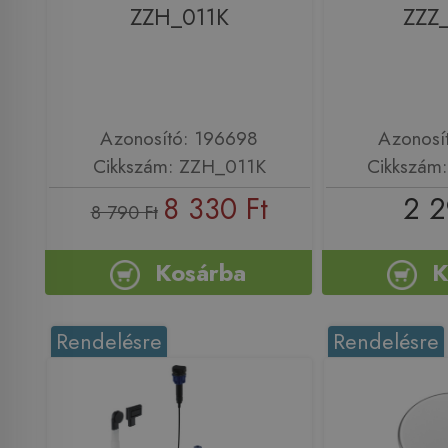
ZZH_011K
ZZZ
Azonosító: 196698
Azonosí
Cikkszám: ZZH_011K
Cikkszám
8 330 Ft
2 2
8 790 Ft
Kosárba
K
Rendelésre
Rendelésre