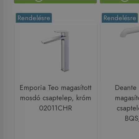
Rendelésre
Rendelésre
Emporia Teo magasított
Deante 
mosdó csaptelep, króm
magasít
02011CHR
csaptel
BQS