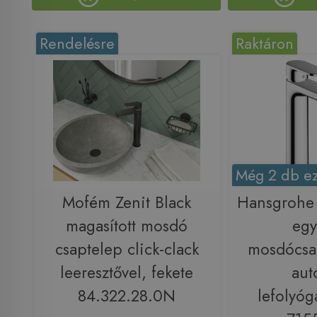
Rendelésre
Raktáron
Még 2 db ez
Mofém Zenit Black
Hansgrohe 
magasított mosdó
egy
csaptelep click-clack
mosdócsa
leeresztővel, fekete
aut
84.322.28.0N
lefolyóg