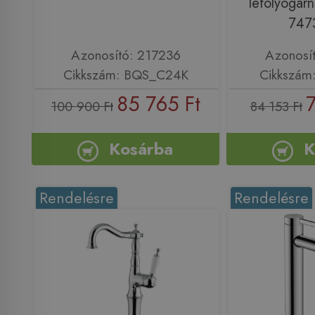
lefolyógarn
747
Azonosító: 217236
Azonosí
Cikkszám: BQS_C24K
Cikkszám
85 765 Ft
100 900 Ft
84 153 Ft
Kosárba
K
Rendelésre
Rendelésre