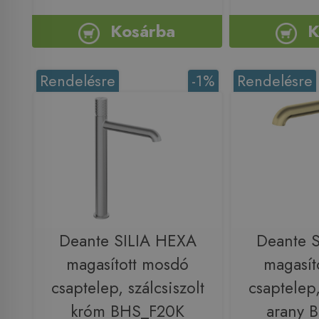
Kosárba
K
Rendelésre
-1%
Rendelésre
Deante SILIA HEXA
Deante 
magasított mosdó
magasít
csaptelep, szálcsiszolt
csaptelep,
króm BHS_F20K
arany 