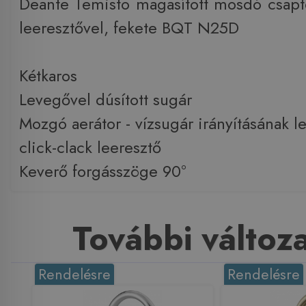
Deante Temisto magasított mosdó csapte
leeresztővel, fekete BQT N25D
Kétkaros
Levegővel dúsított sugár
Mozgó aerátor - vízsugár irányításának 
click-clack leeresztő
Keverő forgásszöge 90°
További változ
Rendelésre
Rendelésre