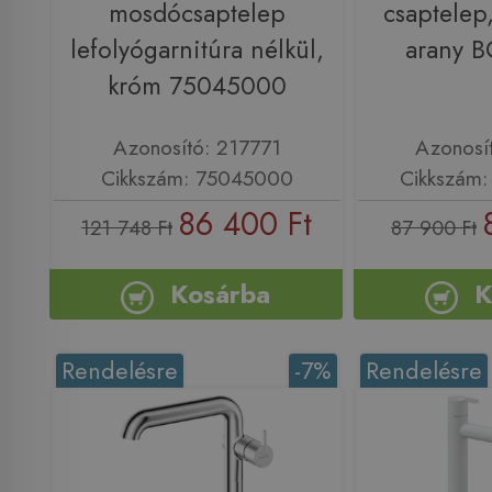
mosdócsaptelep
csaptelep,
lefolyógarnitúra nélkül,
arany 
króm 75045000
Azonosító: 217771
Azonosí
Cikkszám: 75045000
Cikkszám
86 400 Ft
121 748 Ft
87 900 Ft
Kosárba
K
Rendelésre
-7%
Rendelésre