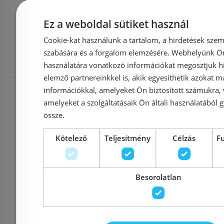
Mások ezeket
Ez a weboldal sütiket használ
Cookie-kat használunk a tartalom, a hirdetések szem
megnézték
szabására és a forgalom elemzésére. Webhelyünk Ön 
használatára vonatkozó információkat megosztjuk hi
elemző partnereinkkel is, akik egyesíthetik azokat m
Raktáron
-36%
Raktáron
információkkal, amelyeket Ön biztosított számukra,
amelyeket a szolgáltatásaik Ön általi használatából g
össze.
Kötelező
Teljesítmény
Célzás
F
Még 11 db ezen az áron!
Még 2 db ez
Besorolatlan
Hansgrohe Vernis Blend
Hansgrohe 
egykaros
egy