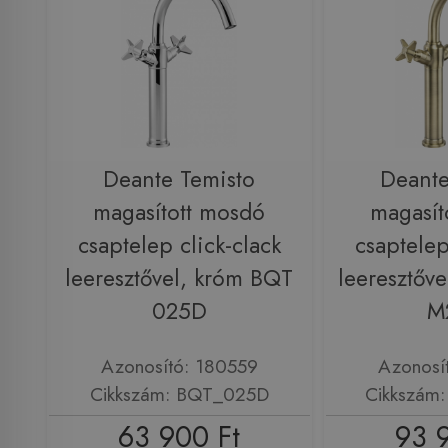
Deante Temisto
Deante
magasított mosdó
magasít
csaptelep click-clack
csaptelep
leeresztővel, króm BQT
leeresztőv
025D
M
Azonosító: 180559
Azonosí
Cikkszám: BQT_025D
Cikkszám
63 900 Ft
93 