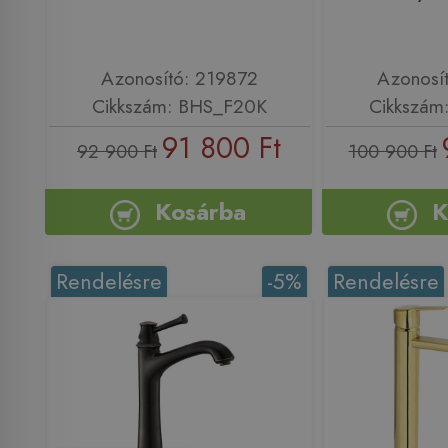
Azonosító: 219872
Azonosí
Cikkszám: BHS_F20K
Cikkszám
91 800 Ft
92 900 Ft
100 900 Ft
Kosárba
K
Rendelésre
-5%
Rendelésre