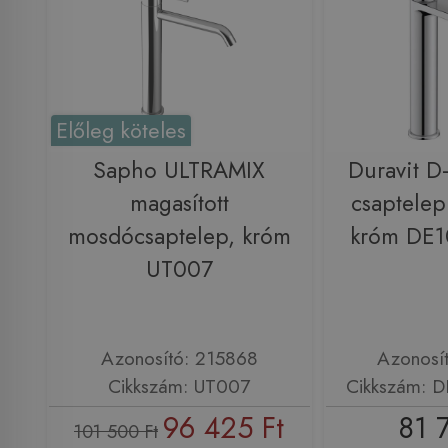
Előleg köteles
Sapho ULTRAMIX
Duravit 
magasított
csaptelep
mosdócsaptelep, króm
króm DE
UT007
Azonosító: 215868
Azonosí
Cikkszám: UT007
Cikkszám: 
96 425 Ft
81 
101 500 Ft