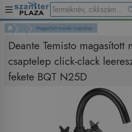
...
Magasított mosdó csaptelep
Deante Temisto magasított
csaptelep click-clack leeres
fekete BQT N25D