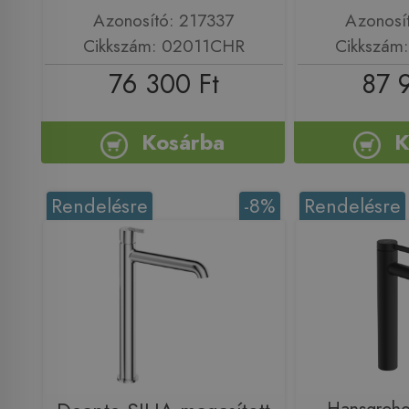
Azonosító: 217337
Azonosí
Cikkszám: 02011CHR
Cikkszám
76 300 Ft
87 
Kosárba
K
Rendelésre
-8%
Rendelésre