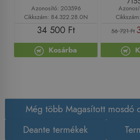
715
Azonosító: 203596
Azonosí
Cikkszám: 84.322.28.0N
Cikkszám
34 500 Ft
56 721 Ft
Kosárba
K
Még több Magasított mosdó c
Deante termékek
Ter