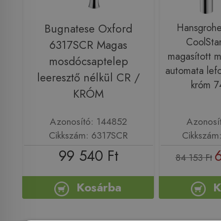
Bugnatese Oxford
Hansgrohe
CoolStar
6317SCR Magas
magasított 
mosdócsaptelep
automata lefo
leeresztő nélkül CR /
króm 
KRÓM
Azonosító: 144852
Azonosí
Cikkszám: 6317SCR
Cikkszám
99 540 Ft
84 153 Ft
Kosárba
K