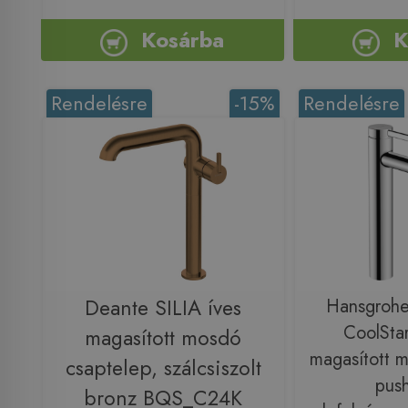
Kosárba
K
Rendelésre
-15%
Rendelésre
Deante SILIA íves
Hansgrohe
CoolStar
magasított mosdó
magasított 
csaptelep, szálcsiszolt
pus
bronz BQS_C24K