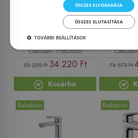
mosdócsaptelep 190,
mosdócsa
ÖSSZES ELFOGADÁSA
lefolyógarnitúra nélkül
lefolyógar
ÖSSZES ELUTASÍTÁSA
71582000
matt feke
TOVÁBBI BEÁLLÍTÁSOK
Azonosító: 187594
Azonosí
Cikkszám: 71582000
Cikkszám
34 220 Ft
53 225 Ft
74 573 Ft
Kosárba
K
Raktáron
Raktáron