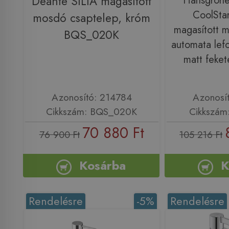
Deante SILIA magasított
Hansgrohe
CoolStar
mosdó csaptelep, króm
magasított 
BQS_020K
automata lefo
matt feke
Azonosító: 214784
Azonosí
Cikkszám: BQS_020K
Cikkszám
70 880 Ft
76 900 Ft
105 216 Ft
Kosárba
K
Rendelésre
-5%
Rendelésre