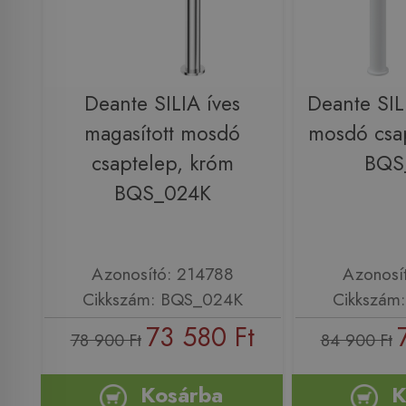
Deante SILIA íves
Deante SIL
magasított mosdó
mosdó csap
csaptelep, króm
BQS
BQS_024K
Azonosító: 214788
Azonosí
Cikkszám: BQS_024K
Cikkszám
73 580 Ft
78 900 Ft
84 900 Ft
Kosárba
K