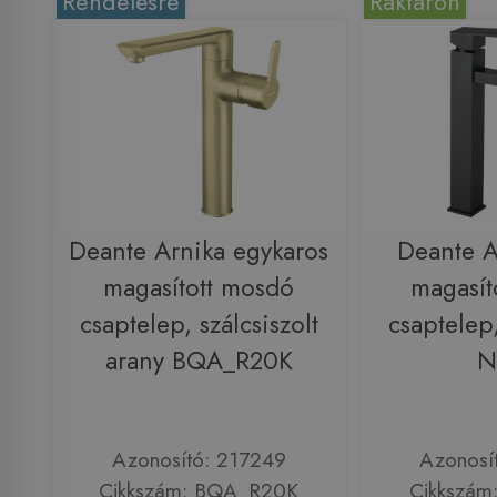
Rendelésre
Raktáron
Deante Arnika egykaros
Deante 
magasított mosdó
magasít
csaptelep, szálcsiszolt
csaptelep
arany BQA_R20K
N
Azonosító: 217249
Azonosí
Cikkszám: BQA_R20K
Cikkszám