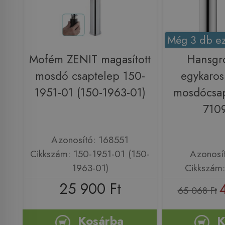
Még 3 db ez
Mofém ZENIT magasított
Hansgr
mosdó csaptelep 150-
egykaros
1951-01 (150-1963-01)
mosdócsap
710
Azonosító: 168551
Cikkszám: 150-1951-01 (150-
Azonosí
1963-01)
Cikkszám
25 900 Ft
65 068 Ft
Kosárba
K