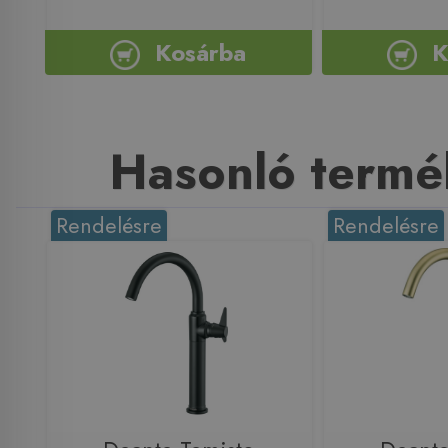
Kosárba
K
Hasonló termé
Rendelésre
Rendelésre