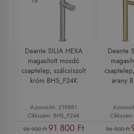
Deante SILIA HEXA
Deante 
magasított mosdó
magasít
csaptelep, szálcsiszolt
csaptelep,
króm BHS_F24K
arany 
Azonosító: 219881
Azonosí
Cikkszám: BHS_F24K
Cikkszám
91 800 Ft
96 900 Ft
96 900 Ft