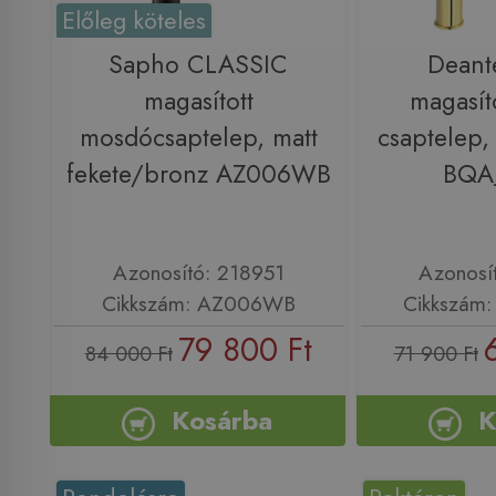
Előleg köteles
Sapho CLASSIC
Deant
magasított
magasít
mosdócsaptelep, matt
csaptelep,
fekete/bronz AZ006WB
BQA
Azonosító: 218951
Azonosí
Cikkszám: AZ006WB
Cikkszám
79 800 Ft
84 000 Ft
71 900 Ft
Kosárba
K