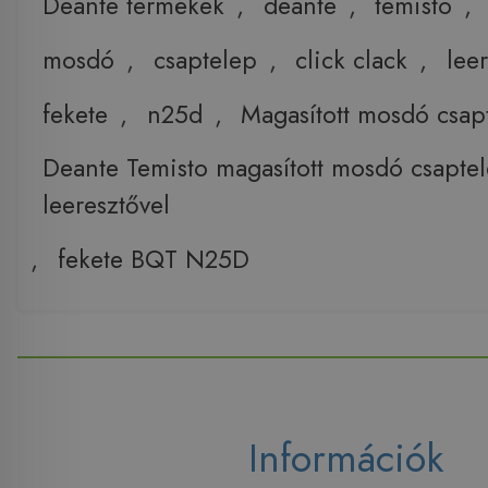
Deante termékek
,
deante
,
temisto
,
mosdó
,
csaptelep
,
click clack
,
lee
fekete
,
n25d
,
Magasított mosdó csap
Deante Temisto magasított mosdó csaptel
leeresztővel
,
fekete BQT N25D
Információk