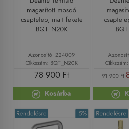
Deante Temisto
Deante
magasított mosdó
magasít
csaptelep, matt fekete
csaptele
BQT_N20K
BQT
Azonosító: 224009
Azonosí
Cikkszám: BQT_N20K
Cikkszám
78 900 Ft
91 900 Ft
Kosárba
K
Rendelésre
-5%
Rendelésre