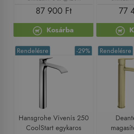
87 900 Ft
77 
Kosárba
K
Rendelésre
-29%
Rendelésre
Hansgrohe Vivenis 250
Deant
CoolStart egykaros
magasít