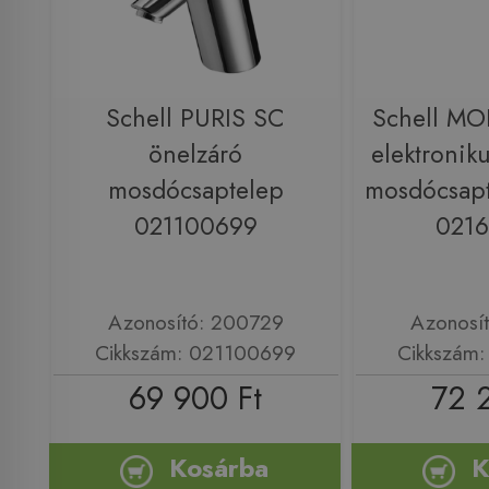
Schell PURIS SC
Schell MO
önelzáró
elektronik
mosdócsaptelep
mosdócsapt
021100699
021
Azonosító: 200729
Azonosí
Cikkszám: 021100699
Cikkszám
69 900 Ft
72 
Kosárba
K