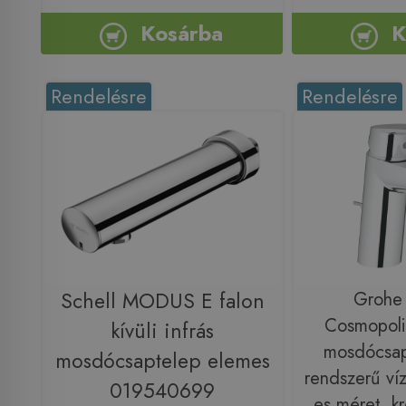
Kosárba
K
Rendelésre
Rendelésre
Schell MODUS E falon
Grohe 
Cosmopoli
kívüli infrás
mosdócsapt
mosdócsaptelep elemes
rendszerű ví
019540699
es méret, 