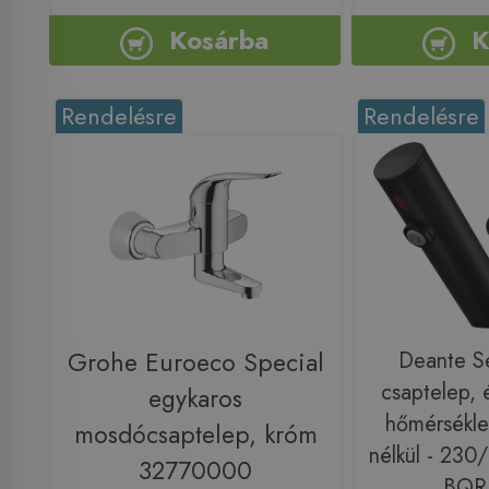
Kosárba
K
Rendelésre
Rendelésre
Grohe Euroeco Special
Deante S
csaptelep, é
egykaros
hőmérsékle
mosdócsaptelep, króm
nélkül - 230
32770000
BQR