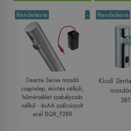
Rendelésre
-
Rendelésre
Deante Sense mosdó
Kludi Zenta
csaptelep, érintés nélküli,
mosdóc
hőmérséklet szabályozás
38
nélkül - 4xAA szálcsiszolt
acél BQR_F28R