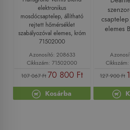
Deante
elektronikus
szenzo
mosdócsaptelep, állítható
csaptelep 
rejtett hőmérséklet
elemes
szabályozóval elemes, króm
71502000
Azonosító: 208633
Azonosí
Cikkszám: 71502000
Cikkszám
70 800 Ft
107 067 Ft
127 900 Ft
Kosárba
K