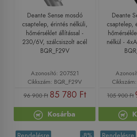
Deante Sense mosdó
Deante S
csaptelep, érintés nélküli,
csaptelep, é
hőmérséklet állítással -
hőmérsékle
230/6V, szálcsiszolt acél
nélkül - 4x
BQR_F29V
BQR
Azonosító: 207521
Azonosí
Cikkszám: BQR_F29V
Cikkszám
85 780 Ft
96 900 Ft
105 900 Ft
Kosárba
K
Rendelésre
-8%
Rendelésre