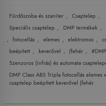
Fürdőszoba és szaniter
,
Csaptelep
,
Speciális csaptelep
,
DMP termékek
,
,
fotocellás
,
elemes
,
elektromos
,
c
beépített
,
keverővel
,
(fehér
,
#DMP
Szenzoros (infrás) és automata csaptelep
DMP Class ABS Tripla fotocellás elemes 
csaptelep beépített keverővel (fehér