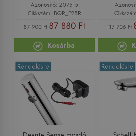
Azonosító: 207515
Azonosí
Cikkszám: BQR_F28R
Cikkszá
87 880 Ft
87 900 Ft
117 706 Ft
Kosárba
K
Rendelésre
Rendelésre
Deante Sense mosdó
Schell