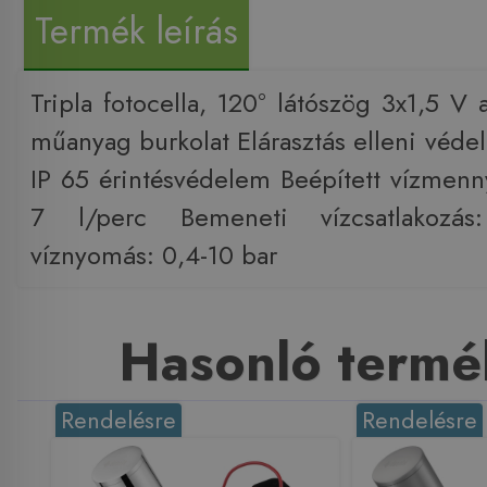
Termék leírás
Tripla fotocella, 120° látószög 3x1,5 V
műanyag burkolat Elárasztás elleni véd
IP 65 érintésvédelem Beépített vízmenn
7 l/perc Bemeneti vízcsatlakozá
víznyomás: 0,4-10 bar
Hasonló termé
Rendelésre
Rendelésre