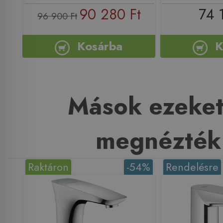
90 280 Ft
74 
96 900 Ft
Kosárba
K
Mások ezeket
megnézték
Raktáron
-54%
Rendelésre