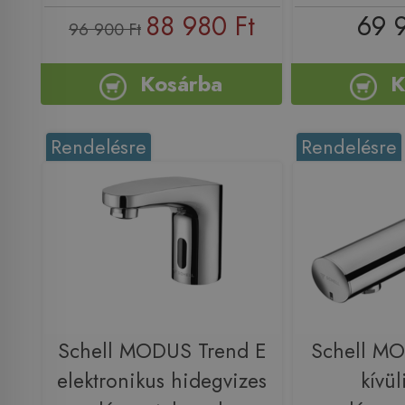
88 980 Ft
69 
96 900 Ft
Kosárba
K
Rendelésre
Rendelésre
Schell MODUS Trend E
Schell MO
elektronikus hidegvizes
kívül