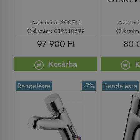
Azonosító: 200741
Azonosí
Cikkszám: 019540699
Cikkszám
97 900 Ft
80 
Kosárba
K
Rendelésre
-7%
Rendelésre