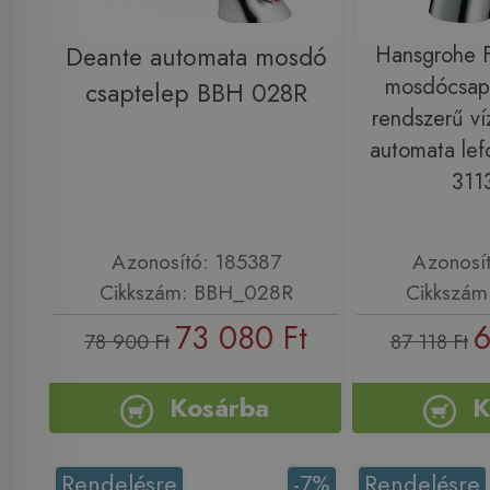
Deante automata mosdó
Hansgrohe F
mosdócsapt
csaptelep BBH 028R
rendszerű ví
automata lefo
311
Azonosító: 185387
Azonosí
Cikkszám: BBH_028R
Cikkszám
73 080 Ft
6
78 900 Ft
87 118 Ft
Kosárba
K
Rendelésre
-7%
Rendelésre