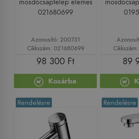
mosdócsaptelep elemes
mosdócsap
021680699
019
Azonosító: 200731
Azonosí
Cikkszám: 021680699
Cikkszám
98 300 Ft
89 
Kosárba
K
Rendelésre
Rendelésre