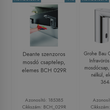
Deante szenzoros
Grohe Bau C
Infravörös
mosdó csaptelep,
mosdócsap,
elemes BCH 029R
nélkül, e
364
Azonosító: 185385
Azonosí
Cikkszám: BCH_029R
Cikkszám