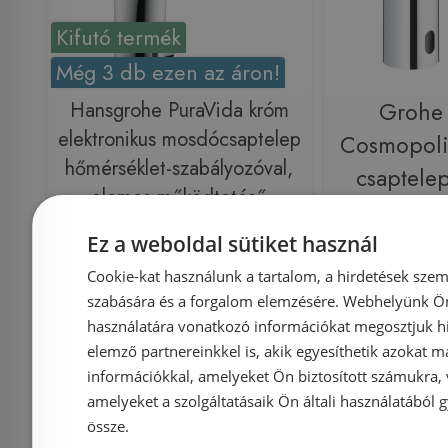
Kifutó termék
Még 3 db ezen az áron!
Hansgrohe PuraVida króm
Grohe
elektronikus mosdócsaptelep
Cosmopoli
hőmérséklet-szabályozóval,
csaptelep
elemes működtetésű
elektronik
15170000 (K)
36271 000
Ez a weboldal sütiket használ
Cookie-kat használunk a tartalom, a hirdetések szem
Azonosító: 140358
Azonosí
szabására és a forgalom elemzésére. Webhelyünk Ön 
Cikkszám: 15170000
Cikkszám
használatára vonatkozó információkat megosztjuk hi
elemző partnereinkkel is, akik egyesíthetik azokat m
179 900 Ft
100 
389 944 Ft
információkkal, amelyeket Ön biztosított számukra,
amelyeket a szolgáltatásaik Ön általi használatából g
össze.
Kosárba
K