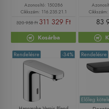
Azonosító: 150286
Azonosí
Cikkszám: 116.235.21.1
Cikkszám
311 329 Ft
83 
320 958 Ft
Kosárba
K
Rendelésre
-34%
Rendelésre
Előleg kötel
Hansgrohe Vernis Blend