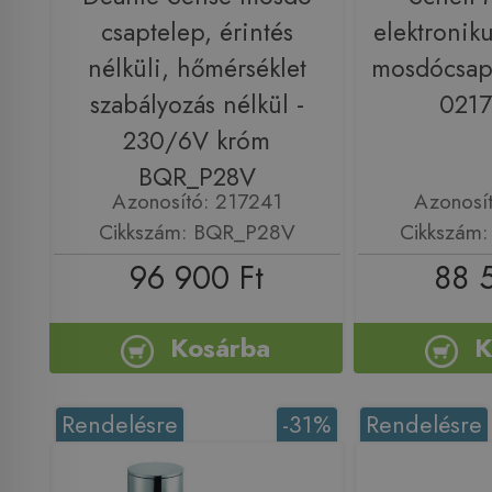
csaptelep, érintés
elektronik
nélküli, hőmérséklet
mosdócsap
szabályozás nélkül -
021
230/6V króm
BQR_P28V
Azonosító: 217241
Azonosí
Cikkszám: BQR_P28V
Cikkszám
96 900 Ft
88 
Kosárba
K
Rendelésre
-31%
Rendelésre