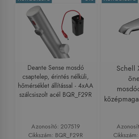
Deante Sense mosdó
Schell
csaptelep, érintés nélküli,
öne
hőmérséklet állítással - 4xAA
mosdóc
szálcsiszolt acél BQR_F29R
középmaga
Azonosító: 207519
Azonosí
Cikkszám: BQR_F29R
Cikkszám