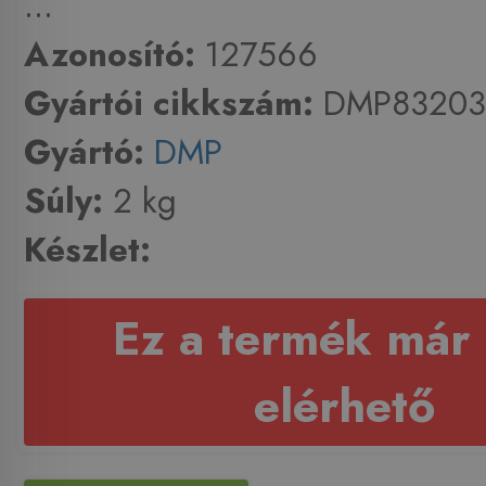
...
Azonosító:
127566
Gyártói cikkszám:
DMP83203
Gyártó:
DMP
Súly:
2 kg
Készlet:
Ez a termék már
elérhető