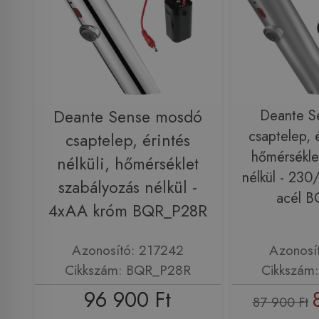
Deante Sense mosdó
Deante S
csaptelep, é
csaptelep, érintés
hőmérsékle
nélküli, hőmérséklet
nélkül - 230/
szabályozás nélkül -
acél 
4xAA króm BQR_P28R
Azonosító: 217242
Azonosí
Cikkszám: BQR_P28R
Cikkszám
96 900 Ft
87 900 Ft