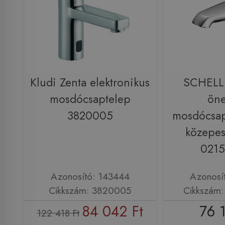
Kludi Zenta elektronikus
SCHELL
mosdócsaptelep
öne
3820005
mosdócsa
közepe
021
Azonosító: 143444
Azonosí
Cikkszám: 3820005
Cikkszám
84 042 Ft
76 
122 418 Ft