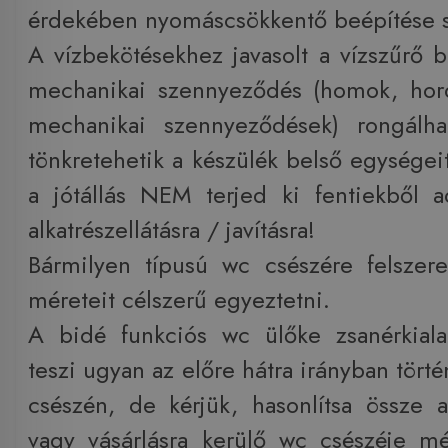
érdekében nyomáscsökkentő beépítése 
A vízbekötésekhez javasolt a vízszűrő b
mechanikai szennyeződés (homok, hor
mechanikai szennyeződések) rongálha
tönkretehetik a készülék belső egységei
a jótállás NEM terjed ki fentiekből 
alkatrészellátásra / javításra!
Bármilyen típusú wc csészére felszer
méreteit célszerű egyeztetni.
A bidé funkciós wc ülőke zsanérkiala
teszi ugyan az előre hátra irányban tör
csészén, de kérjük, hasonlítsa össze
vagy vásárlásra kerülő wc csészéje m