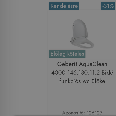
Rendelésre
-31%
Előleg köteles
Geberit AquaClean
4000 146.130.11.2 Bidé
funkciós wc ülőke
Azonosító: 126127