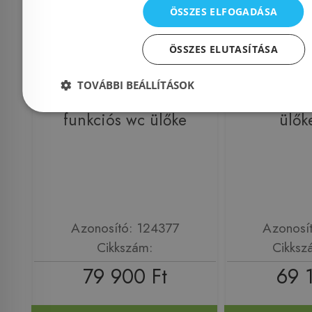
ÖSSZES ELFOGADÁSA
ÖSSZES ELUTASÍTÁSA
TOVÁBBI BEÁLLÍTÁSOK
EASY-BID 1100 Bidé
Toilette N
funkciós wc ülőke
ülők
Azonosító: 124377
Azonosí
Cikkszám:
Cikksz
79 900 Ft
69 