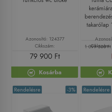
funkciós wc ülőke
Tuma C
kerámiára
berendezés
takarólap 
Azonosító: 124377
Azonosí
Cikkszám:
Cikkszám: 
1 099 500 Ft
79 900 Ft
Kosárba
K
Rendelésre
-3%
Rendelésre