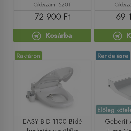
Cikkszám: 520T
Cikksz
72 900 Ft
69 
Kosárba
K
Raktáron
Rendelésre
Előleg kötel
EASY-BID 1100 Bidé
Geberit