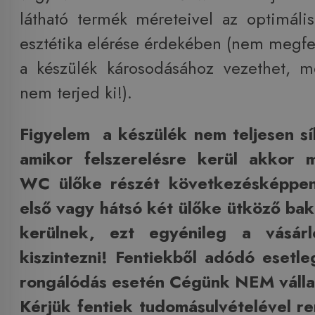
látható termék méreteivel az optimális
esztétika elérése érdekében (nem megfel
a készülék károsodásához vezethet, me
nem terjed ki!).
Figyelem a készülék nem teljesen s
amikor felszerelésre kerül akkor 
WC ülőke részét következésképpe
első vagy hátsó két ülőke ütköző ba
kerülnek, ezt egyénileg a vásárl
kiszintezni! Fentiekből adódó eset
rongálódás esetén Cégünk NEM vállal
Kérjük fentiek tudomásulvételével r