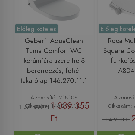
Előleg köteles
Előleg kötel
Geberit AquaClean
Roca Mul
Tuma Comfort WC
Square Co
kerámiára szerelhető
funkció
berendezés, fehér
A804
takarólap 146.270.11.1
Azonosító: 218108
Azonosí
1 039 355
Cikkszám: 146.270.11.1
Cikkszám:
1 071 500 Ft
Ft
304 900 Ft