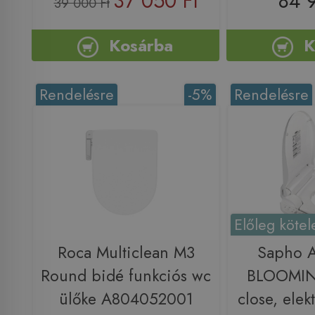
37 050 Ft
84 
39 000 Ft
Kosárba
K
Rendelésre
-5%
Rendelésre
Előleg kötel
Roca Multiclean M3
Sapho 
Round bidé funkciós wc
BLOOMIN
ülőke A804052001
close, elek