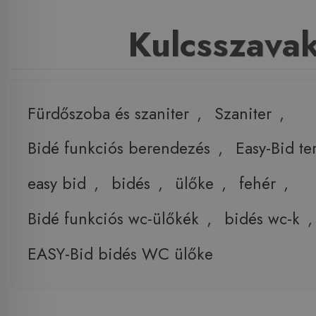
Kulcsszava
Fürdőszoba és szaniter
,
Szaniter
,
Bidé funkciós berendezés
,
Easy-Bid t
easy bid
,
bidés
,
ülőke
,
fehér
,
Bidé funkciós wc-ülőkék
,
bidés wc-k
EASY-Bid bidés WC ülőke