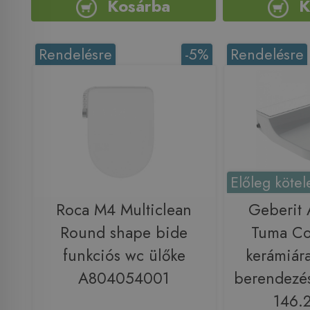
Kosárba
K
Rendelésre
-5%
Rendelésre
Előleg kötel
Roca M4 Multiclean
Geberit
Round shape bide
Tuma C
funkciós wc ülőke
kerámiára
A804054001
berendezés
146.2