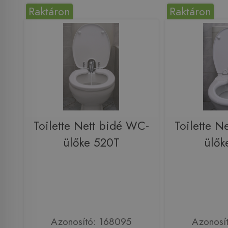
Raktáron
Raktáron
Toilette Nett bidé WC-
Toilette N
ülőke 520T
ülők
Azonosító: 168095
Azonosí