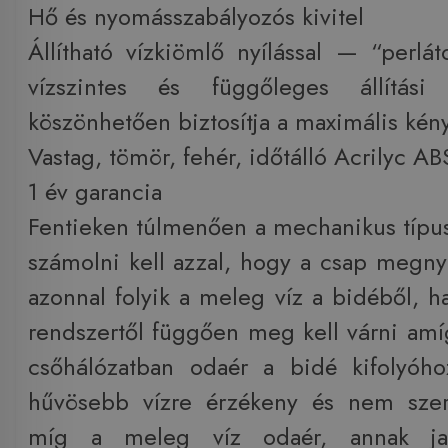
Hő és nyomásszabályozós kivitel
Állítható vízkiömlő nyílással — “perlát
vízszintes és függőleges állítási 
köszönhetően biztosítja a maximális kén
Vastag, tömör, fehér, időtálló Acrilyc A
1 év garancia
Fentieken túlmenően a mechanikus típu
számolni kell azzal, hogy a csap megn
azonnal folyik a meleg víz a bidéből, 
rendszertől függően meg kell várni amí
csőhálózatban odaér a bidé kifolyóho
hűvösebb vízre érzékeny és nem sze
míg a meleg víz odaér, annak ja