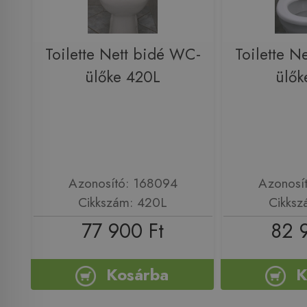
Toilette Nett bidé WC-
Toilette N
ülőke 420L
ülők
Azonosító: 168094
Azonosí
Cikkszám: 420L
Cikksz
77 900 Ft
82 
Kosárba
K