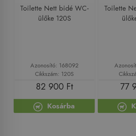
Toilette Nett bidé WC-
Toilette N
ülőke 120S
ülők
Azonosító: 168092
Azonosí
Cikkszám: 120S
Cikksz
82 900 Ft
77 
Kosárba
K