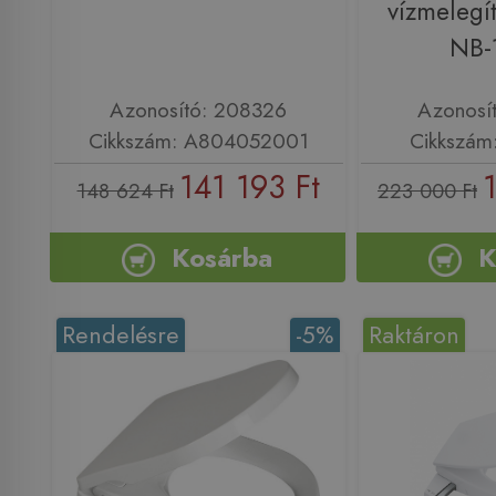
vízmelegít
NB-
Azonosító: 208326
Azonosí
Cikkszám: A804052001
Cikkszám
141 193 Ft
148 624 Ft
223 000 Ft
Kosárba
K
Rendelésre
-5%
Raktáron