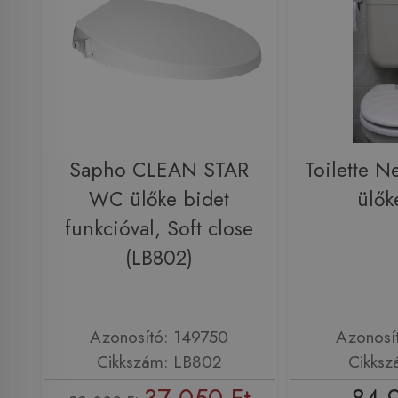
Sapho CLEAN STAR
Toilette N
WC ülőke bidet
ülők
funkcióval, Soft close
(LB802)
Azonosító: 149750
Azonosí
Cikkszám: LB802
Cikksz