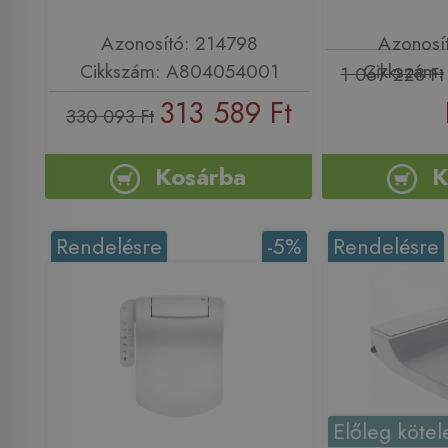
Azonosító: 214798
Azonosí
Cikkszám: A804054001
Cikkszám: 
1 067 228 Ft
313 589 Ft
330 093 Ft
Kosárba
K
Rendelésre
-5%
Rendelésre
Előleg kötel