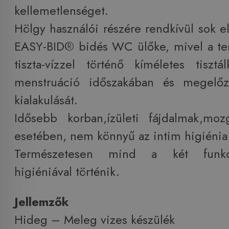
kellemetlenséget.
Hölgy használói részére rendkívül sok el
EASY-BID® bidés WC ülőke, mivel a ter
tiszta-vízzel történő kíméletes tiszt
menstruáció időszakában és megelőz
kialakulását.
Idősebb korban,ízületi fájdalmak,mozg
esetében, nem könnyű az intim higiénia 
Természetesen mind a két funkc
higiéniával történik.
Jellemzők
Hideg – Meleg vizes készülék