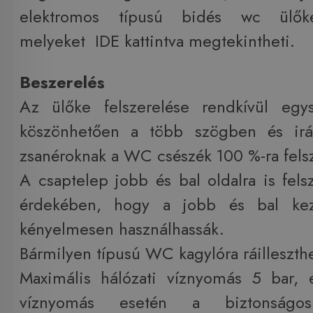
elektromos típusú bidés wc ülőkét
melyeket IDE kattintva megtekintheti.
Beszerelés
Az ülőke felszerelése rendkívül egys
köszönhetően a több szögben és irán
zsanéroknak a WC csészék 100 %-ra fels
A csaptelep jobb és bal oldalra is fels
érdekében, hogy a jobb és bal kez
kényelmesen használhassák.
Bármilyen típusú WC kagylóra ráilleszth
Maximális hálózati víznyomás 5 bar, 
víznyomás esetén a biztonságos