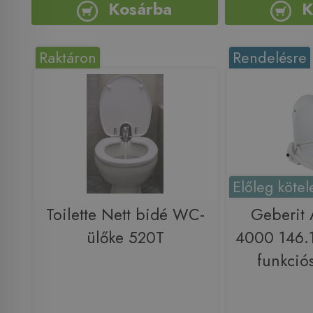
Kosárba
K
Raktáron
Rendelésre
Előleg kötel
Toilette Nett bidé WC-
Geberit
ülőke 520T
4000 146.1
funkció