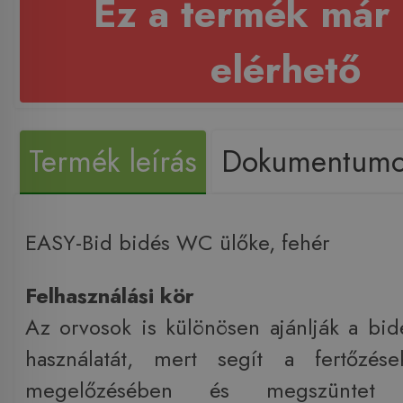
Ez a termék már
elérhető
Termék leírás
Dokumentum
EASY-Bid bidés WC ülőke, fehér
Felhasználási kör
Az orvosok is különösen ajánlják a b
használatát, mert segít a fertőzés
megelőzésében és megszüntet