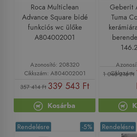
Roca Multiclean
Geberit
Advance Square bidé
Tuma C
funkciós wc ülőke
kerámiára
A804002001
berende
146.2
Azonosító: 208320
Azonosí
Cikkszám: A804002001
Cikkszám: 
1 040 216 Ft
339 543 Ft
357 414 Ft
Kosárba
K
Rendelésre
-5%
Rendelésre