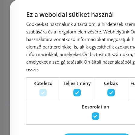
Cikkszám: 146.130.11.2
Ez a weboldal sütiket használ
243 800 Ft
355 474 Ft
Cookie-kat használunk a tartalom, a hirdetések szem
szabására és a forgalom elemzésére. Webhelyünk Ön 
Kosárba
használatára vonatkozó információkat megosztjuk hi
elemző partnereinkkel is, akik egyesíthetik azokat m
információkkal, amelyeket Ön biztosított számukra,
amelyeket a szolgáltatásaik Ön általi használatából g
Mások ezeket
össze.
Kötelező
Teljesítmény
Célzás
F
megnézték
Besorolatlan
Raktáron
Raktáron