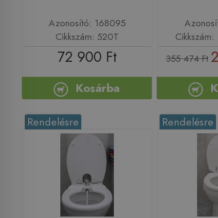
Azonosító: 168095
Azonosí
Cikkszám: 520T
Cikkszám: 
72 900 Ft
2
355 474 Ft
Kosárba
K
Rendelésre
Rendelésre