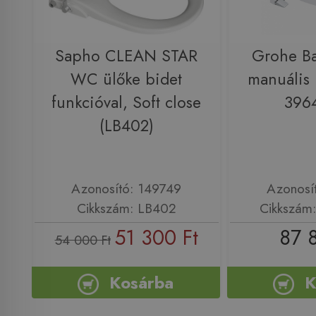
Sapho CLEAN STAR
Grohe B
WC ülőke bidet
manuális 
funkcióval, Soft close
396
(LB402)
Azonosító: 149749
Azonosí
Cikkszám: LB402
Cikkszám
51 300 Ft
87 
54 000 Ft
Kosárba
K