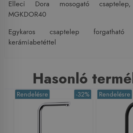
Elleci Dora mosogató csaptele
MGKDOR40
Egykaros csaptelep forgatható k
kerámiabetéttel
Hasonló termé
Rendelésre
-32%
Rendelésre