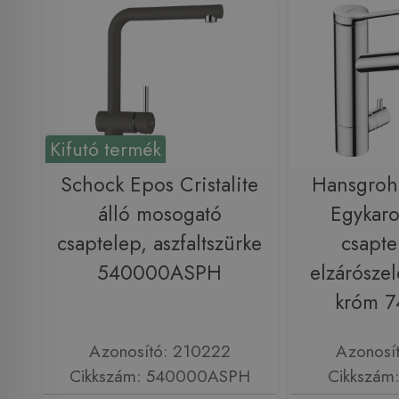
Kifutó termék
Schock Epos Cristalite
Hansgroh
álló mosogató
Egykaro
csaptelep, aszfaltszürke
csapte
540000ASPH
elzárószel
króm 
Azonosító: 210222
Azonosí
Cikkszám: 540000ASPH
Cikkszám