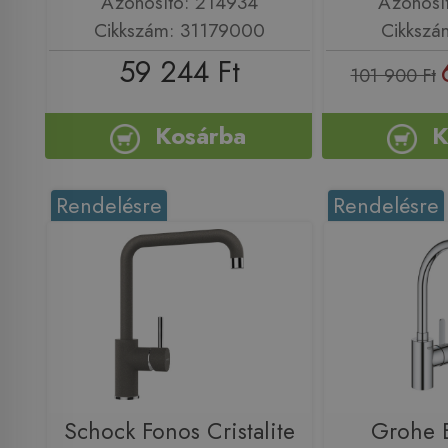
Azonosító: 214934
Azonosí
Cikkszám: 31179000
Cikkszá
59 244 Ft
101 900 Ft
Kosárba
K
Rendelésre
Rendelésre
Schock Fonos Cristalite
Grohe 