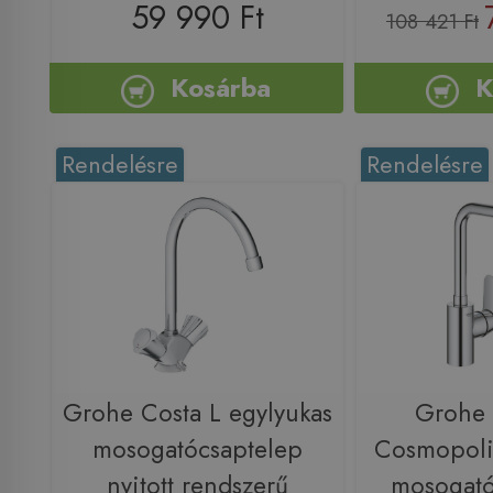
59 990 Ft
108 421 Ft
Kosárba
K
Rendelésre
Rendelésre
Grohe Costa L egylyukas
Grohe 
mosogatócsaptelep
Cosmopoli
nyitott rendszerű
mosogató