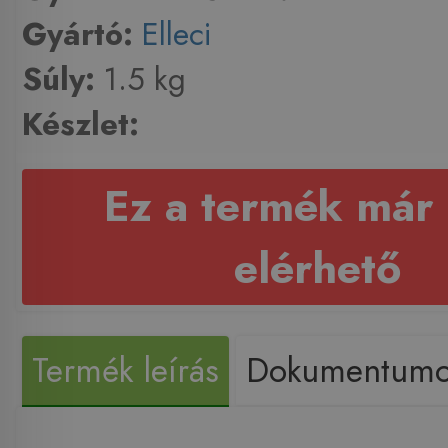
Gyártó:
Elleci
Súly:
1.5 kg
Készlet:
Ez a termék már
elérhető
Termék leírás
Dokumentum