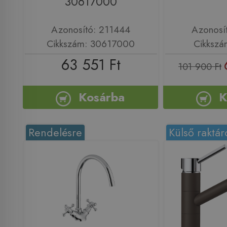
30617000
Azonosító: 211444
Azonosí
Cikkszám: 30617000
Cikkszá
63 551 Ft
101 900 Ft
Kosárba
K
Rendelésre
Külső raktár