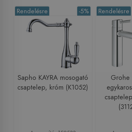
Rendelésre
-5%
Rendelésre
Sapho KAYRA mosogató
Grohe 
csaptelep, króm (K1052)
egykaro
csaptele
(311