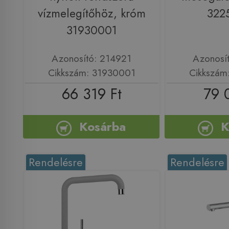
vízmelegítőhöz, króm
322
31930001
Azonosító: 214921
Azonosí
Cikkszám: 31930001
Cikkszám
66 319 Ft
79 
Kosárba
K
Rendelésre
Rendelésre