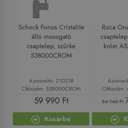
Schock Fonos Cristalite
Roca On
álló mosogató
csaptelep
csaptelep, szürke
króm A
538000CROM
Azonosító: 210218
Azonosí
Cikkszám: 538000CROM
Cikkszám:
59 990 Ft
84 146 Ft
Kosárba
K