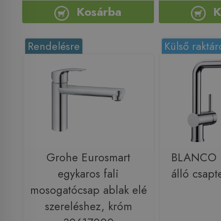
Kosárba
K
Rendelésre
Külső raktár
Grohe Eurosmart
BLANCO 
egykaros fali
álló csap
mosogatócsap ablak elé
szereléshez, króm