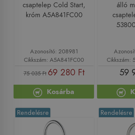
csaptelep Cold Start,
álló 
króm A5A841FC00
csaptel
5380
Azonosító: 208981
Azonosí
Cikkszám: A5A841FC00
Cikkszám:
69 280 Ft
59 
75 035 Ft
Kosárba
K
Rendelésre
Rendelésre