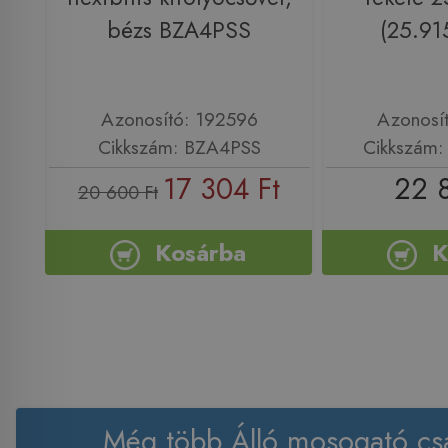
bézs BZA4PSS
(25.91
Azonosító: 192596
Azonosí
Cikkszám: BZA4PSS
Cikkszám
17 304 Ft
22 
20 600 Ft
Kosárba
K
Még több Álló mosogató cs