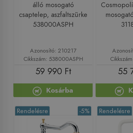
álló mosogató
Cosmopoli
csaptelep, aszfaltszürke
mosogató
538000ASPH
311
Azonosító: 210217
Azonosí
Cikkszám: 538000ASPH
Cikkszám
59 990 Ft
55 
Kosárba
K
Rendelésre
-5%
Rendelésre