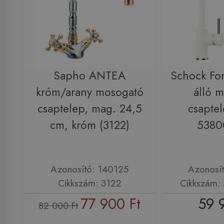
Sapho ANTEA
Schock Fon
króm/arany mosogató
álló 
csaptelep, mag. 24,5
csaptel
cm, króm (3122)
5380
Azonosító: 140125
Azonosí
Cikkszám: 3122
Cikkszám:
77 900 Ft
59 
82 000 Ft