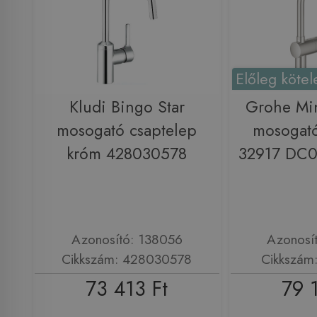
Előleg kötel
Kludi Bingo Star
Grohe Min
mosogató csaptelep
mosogató
króm 428030578
32917 DC0
Azonosító: 138056
Azonosí
Cikkszám: 428030578
Cikkszám
73 413 Ft
79 