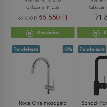
Azonosító: 150533
Azonosí
Cikkszám: K1052
Cikkszám
65 550 Ft
71 
69 000 Ft
Kosárba
K
Rendelésre
-8%
Rendelésre
Roca Ona mosogató
Schock Fon