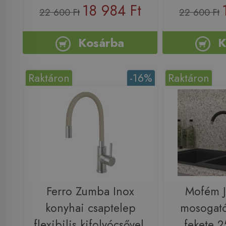
18 984 Ft
22 600 Ft
22 600 Ft
Kosárba
K
Raktáron
-16%
Raktáron
Ferro Zumba Inox
Mofém J
konyhai csaptelep
mosogató
flexibilis kifolyócsővel,
fekete 