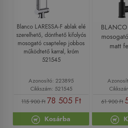
Blanco LARESSA-F ablak elé
BLANCO
szerelhető, dönthető kifolyós
mosogató
mosogató csaptelep jobbos
matt f
működtető karral, króm
521545
Azonosító: 223895
Azonosí
Cikkszám: 521545
Cikkszá
78 505 Ft
115 900 Ft
61 900 Ft
Kosárba
K