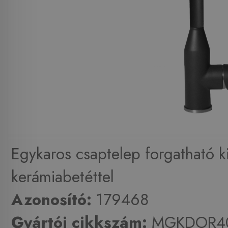
Egykaros csaptelep forgatható k
kerámiabetéttel
Azonosító:
179468
Gyártói cikkszám:
MGKDOR4