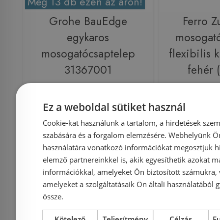
Még 13 db ezen az áron!
Grohe BauEdge
Ferro Z
egykaros
mosogató
mosogatócsaptelep
flexibilis 
31367001
fehér
Ez a weboldal sütiket használ
Azonosító: 179657
Azonosí
Cookie-kat használunk a tartalom, a hirdetések szem
Cikkszám: 31367001
Cikksz
szabására és a forgalom elemzésére. Webhelyünk Ön 
27 180 Ft
használatára vonatkozó információkat megosztjuk hi
34 306 Ft
22 600 Ft
elemző partnereinkkel is, akik egyesíthetik azokat m
információkkal, amelyeket Ön biztosított számukra,
Kosárba
K
amelyeket a szolgáltatásaik Ön általi használatából g
össze.
Raktáron
-16%
Rendelésre
Kötelező
Teljesítmény
Célzás
F