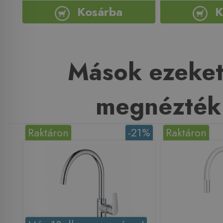
Kosárba
K
Mások ezeket
megnézték
Raktáron
-21%
Raktáron