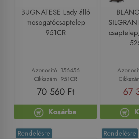
BUGNATESE Lady álló
BLAN
mosogatócsaptelep
SILGRANI
951CR
csaptelep
52
Azonosító: 156456
Azonosí
Cikkszám: 951CR
Cikkszá
70 560 Ft
67 
Kosárba
K
Rendelésre
Rendelésre