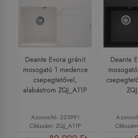
Deante Evora gránit
Deante E
mosogató 1 medence
mosogató
csepegtetővel,
csepegtető
alabástrom ZQJ_A11P
ZQJ
Azonosító: 223991
Azonosí
Cikkszám: ZQJ_A11P
Cikkszám