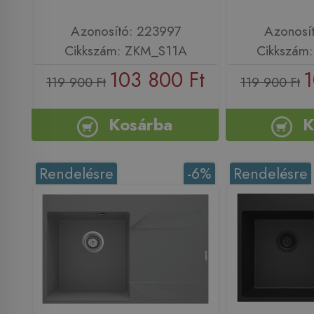
Azonosító: 223997
Azonosí
Cikkszám: ZKM_S11A
Cikkszám
103 800 Ft
1
119 900 Ft
119 900 Ft
Kosárba
K
Rendelésre
-6%
Rendelésre