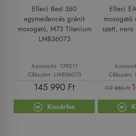
Elleci Best 360
Elleci E
egymedencés gránit
mosogató 
mosogató, M73 Titanium
szett, ner
LMB36073
Azonosító: 179211
Azonosí
Cikkszám: LMB36073
Cikkszám:
145 990 Ft
1
117 980 Ft
Kosárba
K