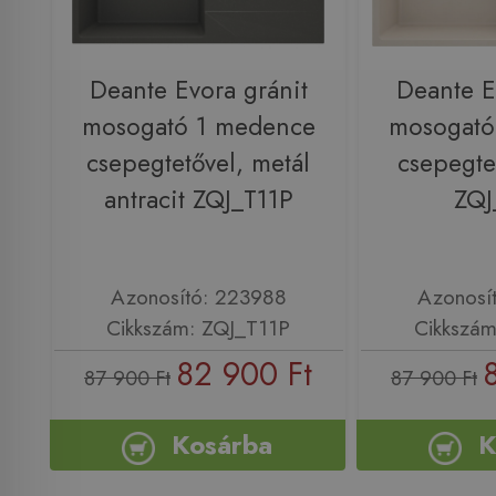
Deante Evora gránit
Deante E
mosogató 1 medence
mosogató
csepegtetővel, metál
csepegte
antracit ZQJ_T11P
ZQJ
Azonosító: 223988
Azonosí
Cikkszám: ZQJ_T11P
Cikkszám
82 900 Ft
87 900 Ft
87 900 Ft
Kosárba
K