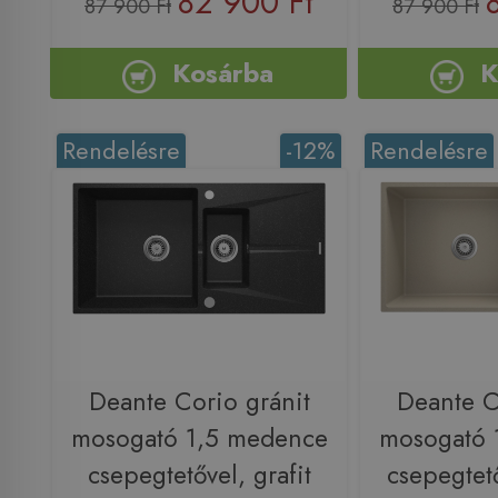
82 900 Ft
87 900 Ft
87 900 Ft
Kosárba
K
Rendelésre
-12%
Rendelésre
Deante Corio gránit
Deante C
mosogató 1,5 medence
mosogató 
csepegtetővel, grafit
csepegtet