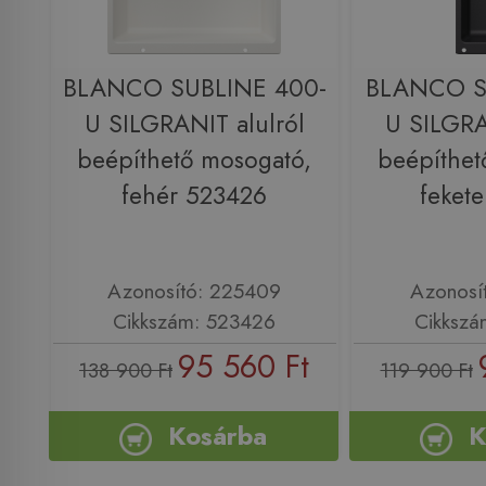
BLANCO SUBLINE 400-
BLANCO S
U SILGRANIT alulról
U SILGRA
beépíthető mosogató,
beépíthet
fehér 523426
feket
Azonosító: 225409
Azonosí
Cikkszám: 523426
Cikkszá
95 560 Ft
138 900 Ft
119 900 Ft
Kosárba
K