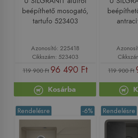
U SILGRANIT alulról
U SILGRA
beépíthető mosogató,
beépíthet
tartufo 523403
antrac
Azonosító: 225418
Azonosí
Cikkszám: 523403
Cikkszá
96 490 Ft
119 900 Ft
119 900 Ft
Kosárba
K
Rendelésre
-6%
Rendelésre