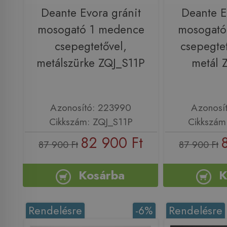
Deante Evora gránit
Deante E
mosogató 1 medence
mosogató
csepegtetővel,
csepegtet
metálszürke ZQJ_S11P
metál 
Azonosító: 223990
Azonosí
Cikkszám: ZQJ_S11P
Cikkszám
82 900 Ft
87 900 Ft
87 900 Ft
Kosárba
K
Rendelésre
-6%
Rendelésre