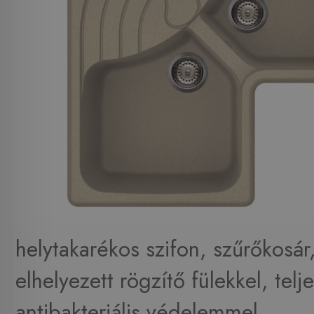
helytakarékos szifon, szűrőkosár,
elhelyezett rögzítő fülekkel, telj
antibakteriális védelemmel