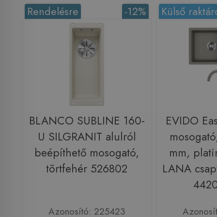
Rendelésre
-12%
Külső raktár
BLANCO SUBLINE 160-
EVIDO Eas
U SILGRANIT alulról
mosogató
beépíthető mosogató,
mm, plat
törtfehér 526802
LANA csapt
442
Azonosító: 225423
Azonosí