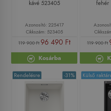
kávé 523405
fehér
Azonosító: 225417
Azonosí
Cikkszám: 523405
Cikkszá
96 490 Ft
119 900 Ft
119 900 Ft
Kosárba
K
Rendelésre
-31%
Külső raktár