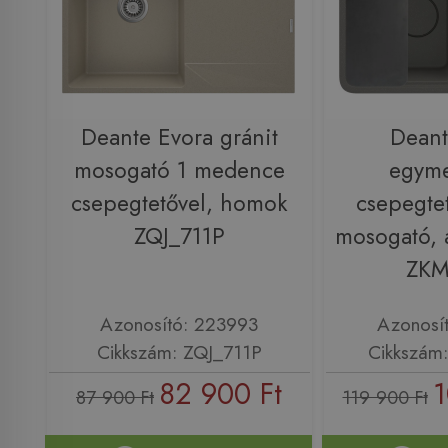
Deante Evora gránit
Dean
mosogató 1 medence
egym
csepegtetővel, homok
csepegtet
ZQJ_711P
mosogató, a
ZKM
Azonosító: 223993
Azonosí
Cikkszám: ZQJ_711P
Cikkszám
82 900 Ft
1
87 900 Ft
119 900 Ft