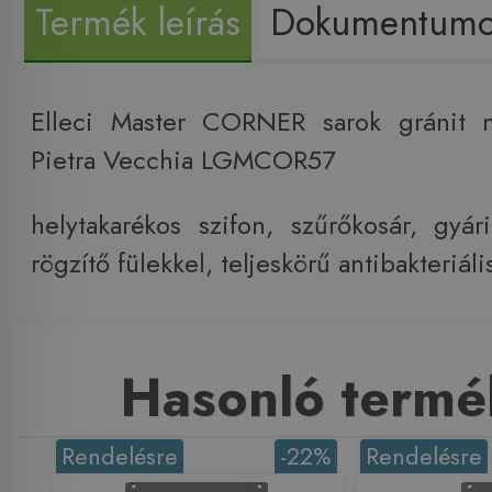
Termék leírás
Dokumentum
Elleci Master CORNER sarok gránit 
Pietra Vecchia LGMCOR57
helytakarékos szifon, szűrőkosár, gyári
rögzítő fülekkel, teljeskörű antibakteriá
Hasonló termé
Rendelésre
-22%
Rendelésre