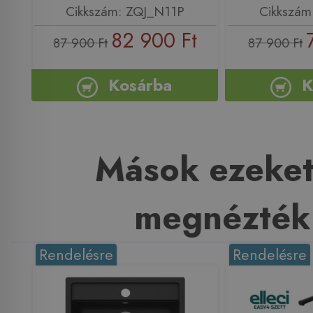
Cikkszám: ZQJ_N11P
Cikkszám
82 900 Ft
87 900 Ft
87 900 Ft
Kosárba
K
Mások ezeket
megnézték
Rendelésre
Rendelésre