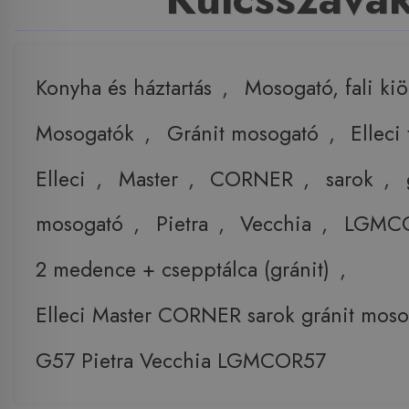
Konyha és háztartás
,
Mosogató, fali ki
Mosogatók
,
Gránit mosogató
,
Elleci
Elleci
,
Master
,
CORNER
,
sarok
,
mosogató
,
Pietra
,
Vecchia
,
LGMC
2 medence + csepptálca (gránit)
,
Elleci Master CORNER sarok gránit moso
G57 Pietra Vecchia LGMCOR57