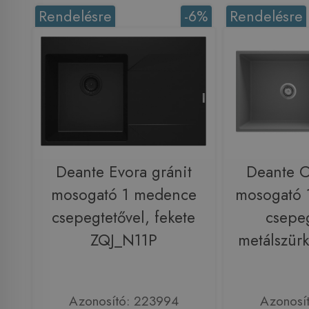
Rendelésre
-6%
Rendelésre
Deante Evora gránit
Deante C
mosogató 1 medence
mosogató 
csepegtetővel, fekete
csepeg
ZQJ_N11P
metálszür
Azonosító: 223994
Azonosí