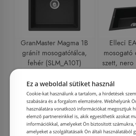
GranMaster Magma 1B
Elleci E
gránit mosogatótálca,
mosogató 
fehér (SLM_A10T)
szett, ner
Ez a weboldal sütiket használ
Cookie-kat használunk a tartalom, a hirdetések szem
Azonosító: 164233
Azonosí
szabására és a forgalom elemzésére. Webhelyünk Ön 
Cikkszám: SLM_A10T
Cikkszám:
használatára vonatkozó információkat megosztjuk hi
elemző partnereinkkel is, akik egyesíthetik azokat m
55 900 Ft
1
143 970 Ft
információkkal, amelyeket Ön biztosított számukra,
amelyeket a szolgáltatásaik Ön általi használatából g