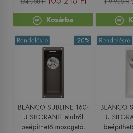
105 210 Ft
134 900 Ft
119 900 Ft
Kosárba
K
Rendelésre
-20%
Rendelésre
BLANCO SUBLINE 160-
BLANCO S
U SILGRANIT alulról
U SILGRA
beépíthető mosogató,
beépíthet