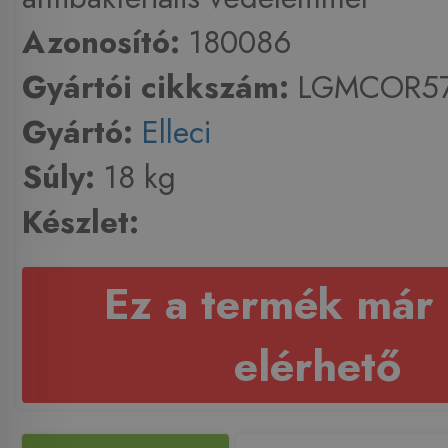
Azonosító:
180086
Gyártói cikkszám:
LGMCOR5
Gyártó:
Elleci
Súly:
18 kg
Készlet:
Ez a termék már
elérhető