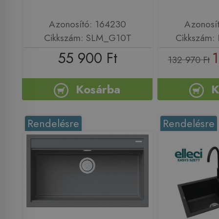
Azonosító: 164230
Azonosí
Cikkszám: SLM_G10T
Cikkszám:
55 900 Ft
1
132 970 Ft
Kosárba
K
Rendelésre
Rendelésre