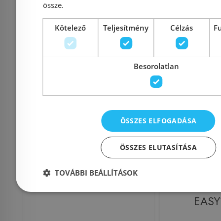
Kosárba
K
össze.
Kötelező
Teljesítmény
Célzás
F
Rendelésre
Rendelésre
Besorolatlan
ÖSSZES ELFOGADÁSA
ÖSSZES ELUTASÍTÁSA
GranMaster Magma 1B
Elleci E
gránit mosogatótálca,
mosogató 
TOVÁBBI BEÁLLÍTÁSOK
metálfekete (SLM_G10T)
szett
EASY