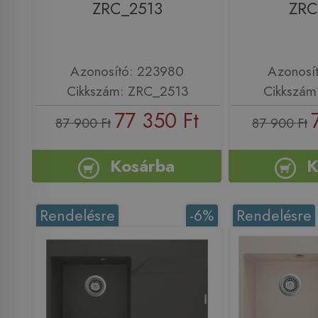
ZRC_2513
ZRC
Azonosító: 223980
Azonosí
Cikkszám: ZRC_2513
Cikkszám
77 350 Ft
87 900 Ft
87 900 Ft
Kosárba
K
Rendelésre
-6%
Rendelésre