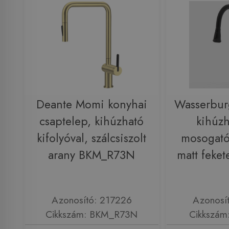
Deante Momi konyhai
Wasserbu
csaptelep, kihúzható
kihúzh
kifolyóval, szálcsiszolt
mosogató
arany BKM_R73N
matt feke
Azonosító: 217226
Azonosí
Cikkszám: BKM_R73N
Cikkszám