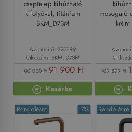
csaptelep kihúzható
kihúzh
kifolyóval, titánium
mosogató 
BKM_D73M
króm
Azonosító: 223399
Azonosí
Cikkszám: BKM_D73M
Cikkszá
91 900 Ft
1
100 900 Ft
109 899 Ft
Kosárba
K
Rendelésre
-7%
Rendelésre