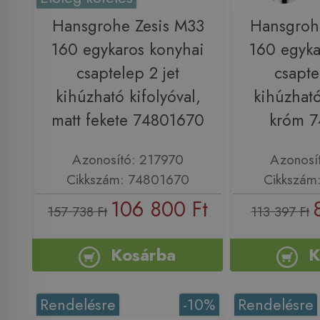
Hansgrohe Zesis M33
Hansgroh
160 egykaros konyhai
160 egyka
csaptelep 2 jet
csapte
kihúzható kifolyóval,
kihúzható
matt fekete 74801670
króm 
Azonosító: 217970
Azonosí
Cikkszám: 74801670
Cikkszám
106 800 Ft
157 738 Ft
113 397 Ft
Kosárba
K
Rendelésre
-10%
Rendelésre