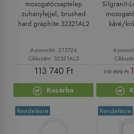
mosogatócsaptelep
Silgranit-
zuhanyfejjel, brushed
mosogató
hard graphite 32321AL2
kávé/kr
Azonosító: 213724
Azonosí
Cikkszám: 32321AL2
Cikkszá
113 740 Ft
119 899 Ft
Kosárba
K
Rendelésre
Rendelésre