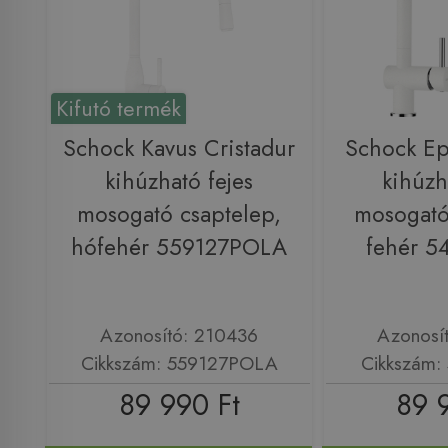
Kifutó termék
Schock Kavus Cristadur
Schock Epo
kihúzható fejes
kihúzh
mosogató csaptelep,
mosogató
hófehér 559127POLA
fehér 5
Azonosító: 210436
Azonosí
Cikkszám: 559127POLA
Cikkszám:
89 990 Ft
89 