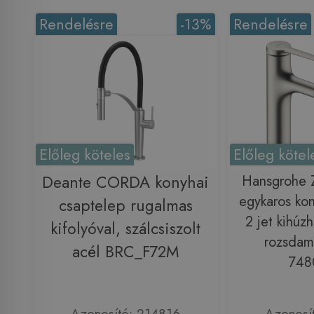
Rendelésre
-13%
Rendelésre
Előleg köteles
Előleg kötel
Deante CORDA konyhai
Hansgrohe 
egykaros kon
csaptelep rugalmas
2 jet kihúzh
kifolyóval, szálcsiszolt
rozsdam
acél BRC_F72M
748
Azonosító: 214816
Azonosí