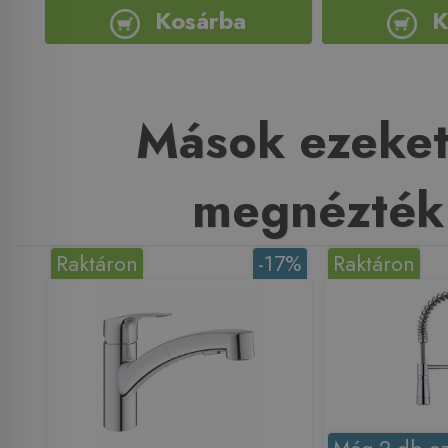
Kosárba
K
Mások ezeket
megnézték
Raktáron
-17%
Raktáron