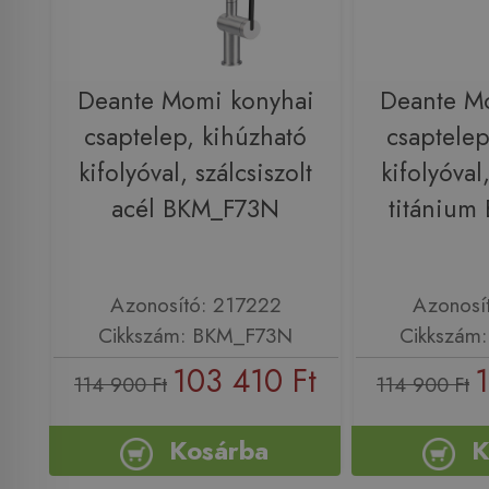
Deante Momi konyhai
Deante M
csaptelep, kihúzható
csaptelep
kifolyóval, szálcsiszolt
kifolyóval,
acél BKM_F73N
titániu
Azonosító: 217222
Azonosí
Cikkszám: BKM_F73N
Cikkszám
103 410 Ft
114 900 Ft
114 900 Ft
Kosárba
K