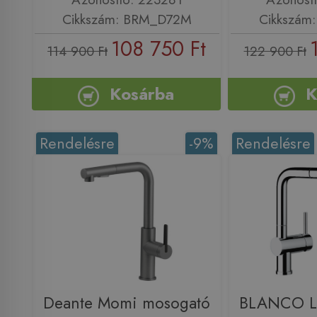
Cikkszám: BRM_D72M
Cikkszám
108 750 Ft
114 900 Ft
122 900 Ft
Kosárba
K
Rendelésre
-9%
Rendelésre
Deante Momi mosogató
BLANCO L