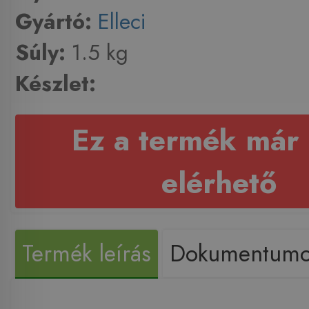
Gyártó:
Elleci
Súly:
1.5 kg
Készlet:
Ez a termék már
elérhető
Termék leírás
Dokumentum