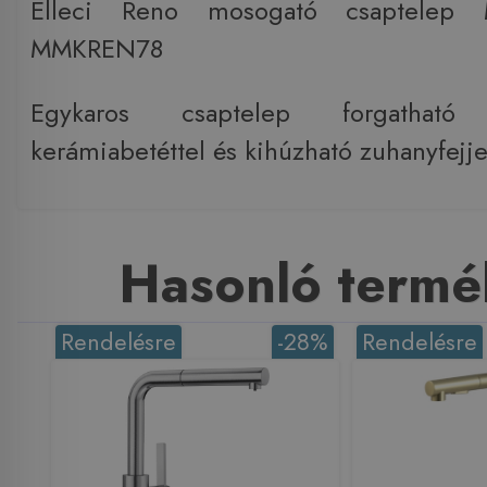
Elleci Reno mosogató csaptelep 
MMKREN78
Egykaros csaptelep forgatható k
kerámiabetéttel és kihúzható zuhanyfejje
Hasonló termé
Rendelésre
-28%
Rendelésre