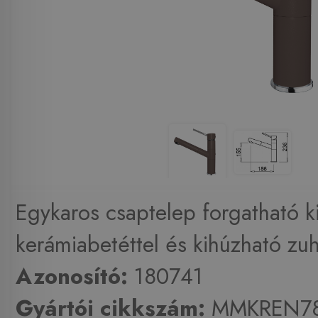
Egykaros csaptelep forgatható k
kerámiabetéttel és kihúzható zuh
Azonosító:
180741
Gyártói cikkszám:
MMKREN7