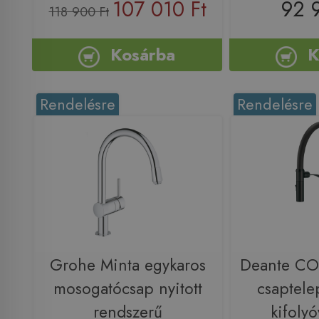
107 010 Ft
92 
118 900 Ft
Kosárba
K
Rendelésre
Rendelésre
Grohe Minta egykaros
Deante CO
mosogatócsap nyitott
csaptele
rendszerű
kifolyó