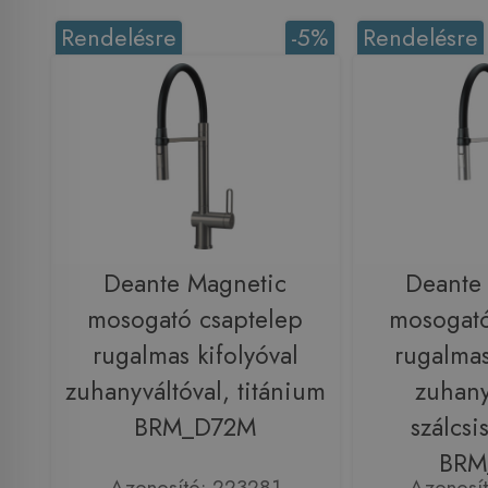
Rendelésre
-5%
Rendelésre
Deante Magnetic
Deante
mosogató csaptelep
mosogató
rugalmas kifolyóval
rugalmas
zuhanyváltóval, titánium
zuhany
BRM_D72M
szálcsi
BRM
Azonosító: 223281
Azonosí