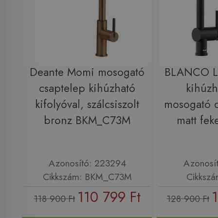
Deante Momi mosogató
BLANCO L
csaptelep kihúzható
kihúzh
kifolyóval, szálcsiszolt
mosogató 
bronz BKM_C73M
matt fek
Azonosító: 223294
Azonosí
Cikkszám: BKM_C73M
Cikkszá
110 799 Ft
1
118 900 Ft
128 900 Ft