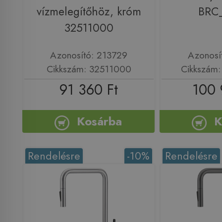
vízmelegítőhöz, króm
BRC
32511000
Azonosító: 213729
Azonosí
Cikkszám: 32511000
Cikkszám
91 360 Ft
100 
Kosárba
K
Rendelésre
-10%
Rendelésre