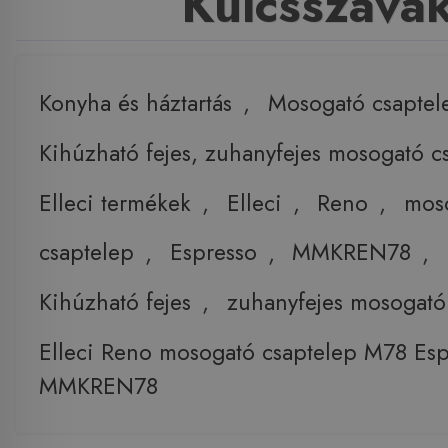
Kulcsszava
Konyha és háztartás
,
Mosogató csaptel
Kihúzható fejes, zuhanyfejes mosogató c
Elleci termékek
,
Elleci
,
Reno
,
mos
csaptelep
,
Espresso
,
MMKREN78
,
Kihúzható fejes
,
zuhanyfejes mosogató
Elleci Reno mosogató csaptelep M78 Esp
MMKREN78