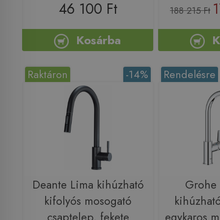
46 100 Ft
1
188 215 Ft
Kosárba
K
Raktáron
-14%
Rendelésre
Deante Lima kihúzható
Grohe
kifolyós mosogató
kihúzható
csaptelep, fekete
egykaros m