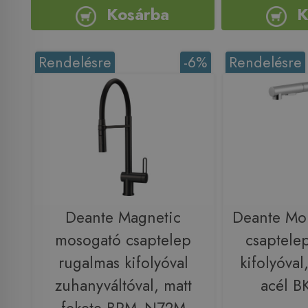
Kosárba
K
Rendelésre
-6%
Rendelésre
Deante Magnetic
Deante Mo
mosogató csaptelep
csaptele
rugalmas kifolyóval
kifolyóval,
zuhanyváltóval, matt
acél 