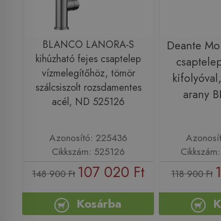
BLANCO LANORA-S
Deante Mo
kihúzható fejes csaptelep
csaptele
vízmelegítőhöz, tömör
kifolyóval,
szálcsiszolt rozsdamentes
arany 
acél, ND 525126
Azonosító: 225436
Azonosí
Cikkszám: 525126
Cikkszám
107 020 Ft
148 900 Ft
118 900 Ft
Kosárba
K