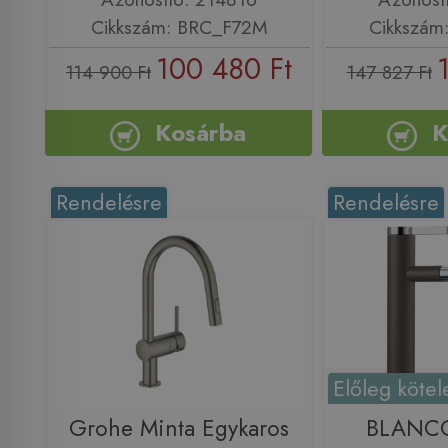
Cikkszám: BRC_F72M
Cikkszám
100 480 Ft
114 900 Ft
147 827 Ft
Kosárba
K
Rendelésre
Rendelésre
Előleg kötel
Grohe Minta Egykaros
BLANCO