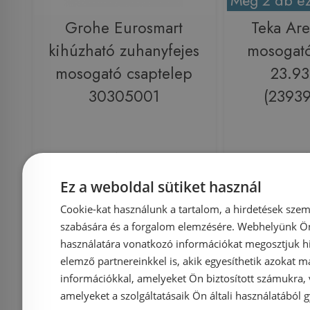
Még 2 db ez
Grohe Eurosmart
Teka Ar
kihúzható zuhanyfejes
mosogató
mosogató csaptelep
23.93
30305001
(2393
Azonosító: 187991
Azonosí
Cikkszám: 30305001
Cikkszám
Ez a weboldal sütiket használ
46 570 Ft
55 974 Ft
81 900 Ft
Cookie-kat használunk a tartalom, a hirdetések szem
szabására és a forgalom elemzésére. Webhelyünk Ön 
használatára vonatkozó információkat megosztjuk hi
Kosárba
K
elemző partnereinkkel is, akik egyesíthetik azokat m
információkkal, amelyeket Ön biztosított számukra,
amelyeket a szolgáltatásaik Ön általi használatából g
Raktáron
Rendelésre