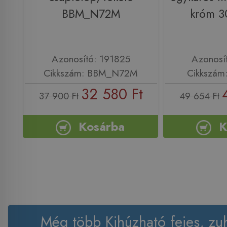
BBM_N72M
króm 
Azonosító: 191825
Azonosí
Cikkszám: BBM_N72M
Cikkszám
32 580 Ft
37 900 Ft
49 654 Ft
Kosárba
K
Még több Kihúzható fejes, zu