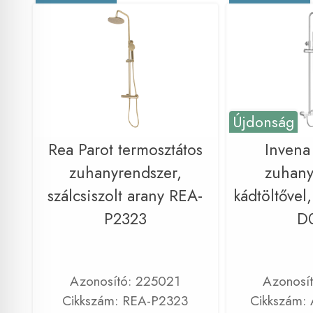
Újdonság
Rea Parot termosztátos
Inven
zuhanyrendszer,
zuhany
szálcsiszolt arany REA-
kádtöltővel
P2323
D
Azonosító: 225021
Azonosí
Cikkszám: REA-P2323
Cikkszám: