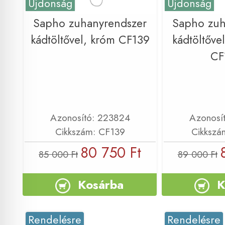
Újdonság
Újdonság
Sapho zuhanyrendszer
Sapho zuh
kádtöltővel, króm CF139
kádtöltővel
CF
Azonosító: 223824
Azonosí
Cikkszám: CF139
Cikkszá
80 750 Ft
85 000 Ft
89 000 Ft
Kosárba
K
Rendelésre
Rendelésre