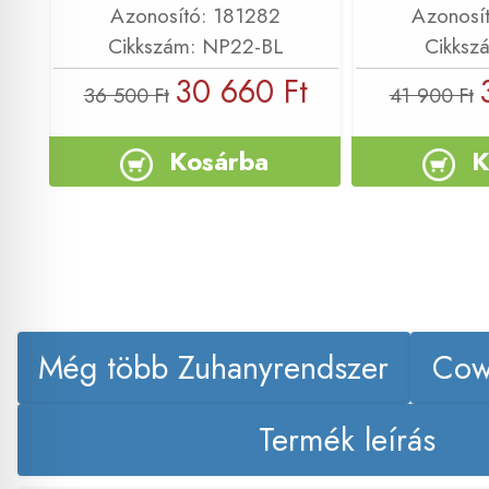
Azonosító: 181282
Azonosí
Cikkszám: NP22-BL
Cikksz
30 660 Ft
36 500 Ft
41 900 Ft
Kosárba
K
Még több Zuhanyrendszer
Cow
Termék leírás