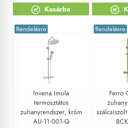
Kosárba
K
Rendelésre
Rendelésre
Invena Imola
Ferro 
termosztátos
zuhany
zuhanyrendszer, króm
szálcsiszol
AU-11-001-Q
BC