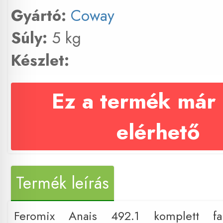
Gyártó:
Coway
Súly:
5 kg
Készlet:
Ez a termék már
elérhető
Termék leírás
Feromix Anais 492.1 komplett fal