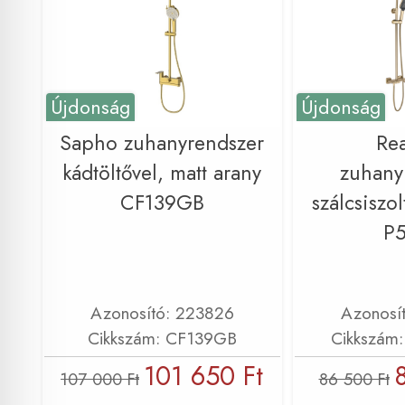
Újdonság
Újdonság
Sapho zuhanyrendszer
Re
kádtöltővel, matt arany
zuhany
CF139GB
szálcsiszo
P
Azonosító: 223826
Azonosí
Cikkszám: CF139GB
Cikkszám
101 650 Ft
107 000 Ft
86 500 Ft