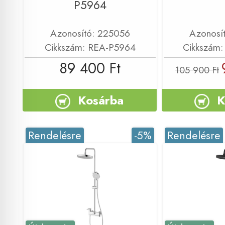
P5964
Azonosító: 225056
Azonosí
Cikkszám: REA-P5964
Cikkszám
89 400 Ft
105 900 Ft
Kosárba
K
Rendelésre
-5%
Rendelésre