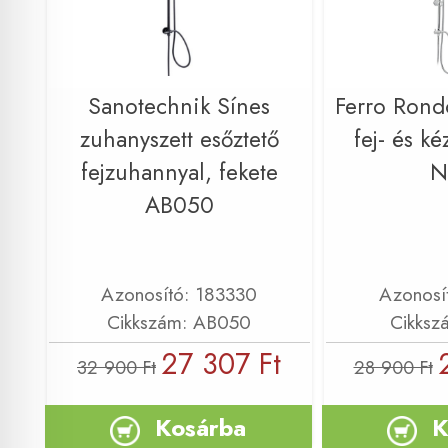
Sanotechnik Sínes
Ferro Rond
zuhanyszett esőztető
fej- és k
fejzuhannyal, fekete
N
AB050
Azonosító: 183330
Azonosí
Cikkszám: AB050
Cikksz
27 307 Ft
32 900 Ft
28 900 Ft
Kosárba
K