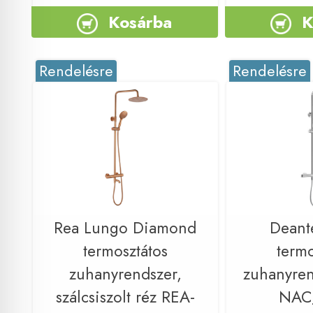
Kosárba
K
Rendelésre
Rendelésre
Rea Lungo Diamond
Deant
termosztátos
termo
zuhanyrendszer,
zuhanyren
szálcsiszolt réz REA-
NAC