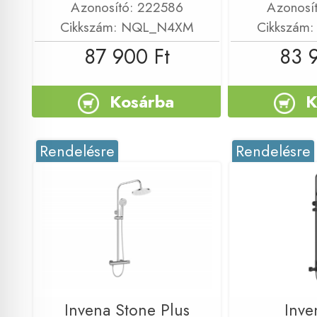
Azonosító: 222586
Azonosí
Cikkszám: NQL_N4XM
Cikkszám
87 900 Ft
83 
Kosárba
K
Rendelésre
Rendelésre
Invena Stone Plus
Inve