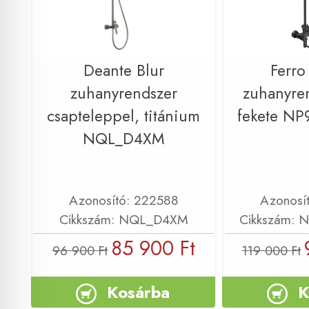
Deante Blur
Ferro
zuhanyrendszer
zuhanyren
csapteleppel, titánium
fekete N
NQL_D4XM
Azonosító: 222588
Azonosí
Cikkszám: NQL_D4XM
Cikkszám: 
85 900 Ft
96 900 Ft
119 000 Ft
Kosárba
K