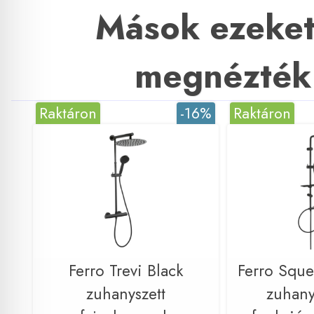
Mások ezeket
megnézték
Raktáron
-16%
Raktáron
Ferro Trevi Black
Ferro Sque
zuhanyszett
zuhany