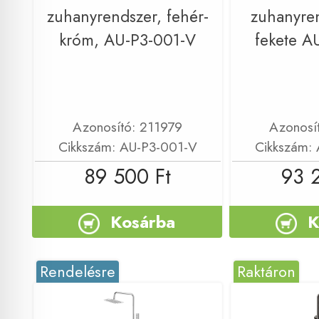
zuhanyrendszer, fehér-
zuhanyren
króm, AU-P3-001-V
fekete A
Azonosító: 211979
Azonosí
Cikkszám: AU-P3-001-V
Cikkszám:
89 500 Ft
93 
Kosárba
K
Rendelésre
Raktáron