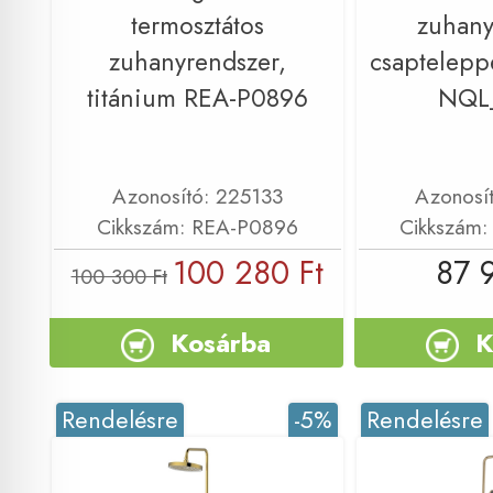
termosztátos
zuhany
zuhanyrendszer,
csapteleppe
titánium REA-P0896
NQL
Azonosító: 225133
Azonosí
Cikkszám: REA-P0896
Cikkszám
100 280 Ft
87 
100 300 Ft
Kosárba
K
Rendelésre
-5%
Rendelésre