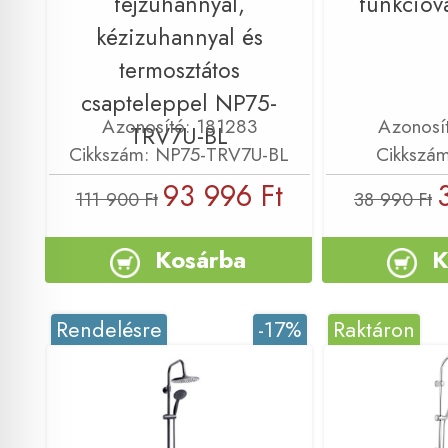
fejzuhannyal,
funkcióv
kézizuhannyal és
termosztátos
csapteleppel NP75-
Azonosító: 181283
Azonosí
TRV7U-BL
Cikkszám: NP75-TRV7U-BL
Cikkszá
93 996 Ft
111 900 Ft
38 990 Ft
Kosárba
K
Rendelésre
-17%
Raktáron