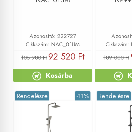
NAC_01UM
NP99
Azonosító: 222727
Azonosí
Cikkszám: NAC_01UM
Cikkszám:
92 520 Ft
105 900 Ft
109 000 Ft
Kosárba
K
Rendelésre
-11%
Rendelésre