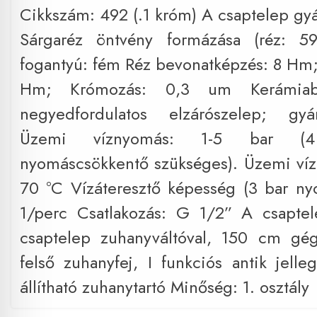
Cikkszám: 492 (.1 króm) A csaptelep gyá
Sárgaréz öntvény formázása (réz: 5
fogantyú: fém Réz bevonatképzés: 8 Hm;
Hm; Krómozás: 0,3 um Kerámiabet
negyedfordulatos elzárószelep; gyá
Üzemi víznyomás: 1-5 bar (4
nyomáscsökkentő szükséges). Üzemi víz
70 °C Vízáteresztő képesség (3 bar n
1/perc Csatlakozás: G 1/2” A csaptel
csaptelep zuhanyváltóval, 150 cm gég
felső zuhanyfej, I funkciós antik jelle
állítható zuhanytartó Minőség: 1. osztály