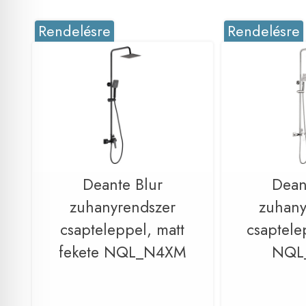
Rendelésre
Rendelésre
Deante Blur
Dean
zuhanyrendszer
zuhany
csapteleppel, matt
csaptele
fekete NQL_N4XM
NQL