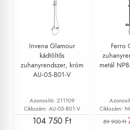
Invena Glamour
Ferro 
kádtöltős
zuhanyre
zuhanyrendszer, króm
metál NP
AU-05-B01-V
Azonosító: 211109
Azonosí
Cikkszám: AU-05-B01-V
Cikkszám: 
104 750 Ft
89 900 Ft