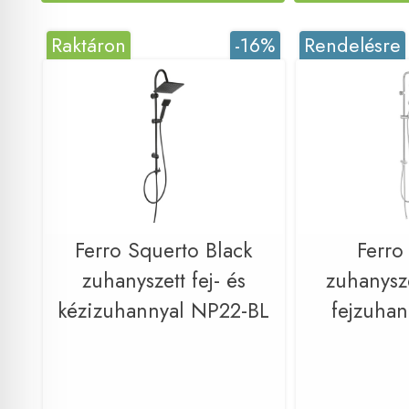
Raktáron
-16%
Rendelésre
Ferro Squerto Black
Ferr
zuhanyszett fej- és
zuhanysze
kézizuhannyal NP22-BL
fejzuha