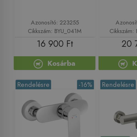
Azonosító: 223255
Azonosí
Cikkszám: BYU_041M
Cikkszám:
16 900 Ft
20 
Kosárba
K
Rendelésre
-16%
Rendelésre