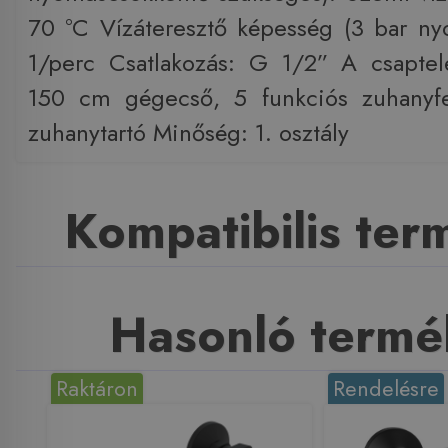
70 °C Vízáteresztő képesség (3 bar n
1/perc Csatlakozás: G 1/2” A csaptel
150 cm gégecső, 5 funkciós zuhanyfej,
zuhanytartó Minőség: 1. osztály
Kompatibilis te
Hasonló termé
Raktáron
Rendelésre