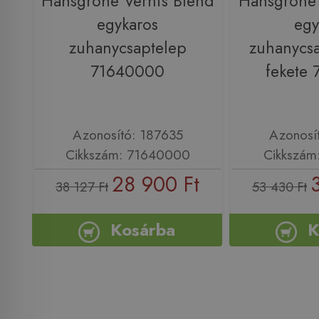
Hansgrohe Vernis Blend
Hansgrohe 
egykaros
egy
zuhanycsaptelep
zuhanycsa
71640000
fekete
Azonosító: 187635
Azonosí
Cikkszám: 71640000
Cikkszám
28 900 Ft
38 127 Ft
53 430 Ft
Kosárba
K