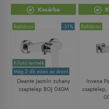
Kosárba
K
Raktáron
-31%
Raktáron
Kifutó termék
Még 2 db ezen az áron!
Deante Jasmin zuhany
Invena P
csaptelep BGJ 040M
csaptelep,
0