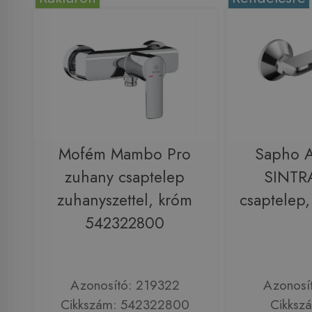
Mofém Mambo Pro
Sapho 
zuhany csaptelep
SINTR
zuhanyszettel, króm
csaptelep
542322800
Azonosító: 219322
Azonosí
Cikkszám: 542322800
Cikksz