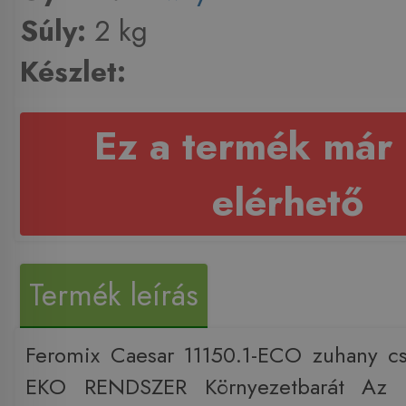
Súly:
2 kg
Készlet:
Ez a termék már
elérhető
Termék leírás
Feromix Caesar 11150.1-ECO zuhany cs
EKO RENDSZER Környezetbarát Az 