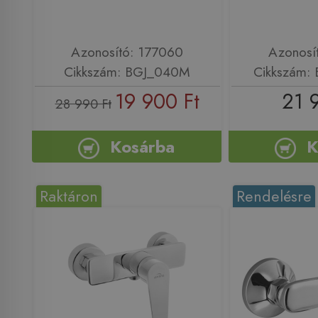
Azonosító: 177060
Azonosí
Cikkszám: BGJ_040M
Cikkszám:
19 900 Ft
21 
28 990 Ft
Kosárba
K
Raktáron
Rendelésre