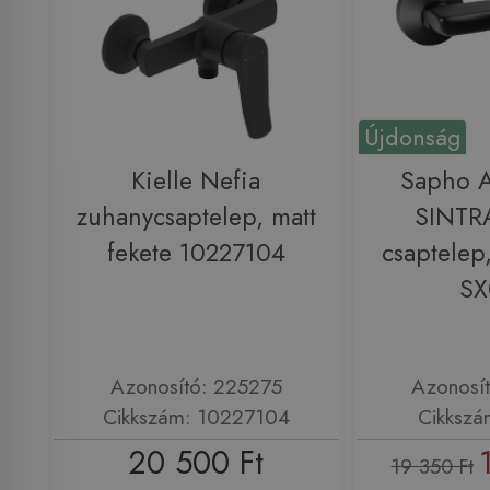
Újdonság
Kielle Nefia
Sapho 
zuhanycsaptelep, matt
SINTR
fekete 10227104
csaptelep,
SX
Azonosító: 225275
Azonosí
Cikkszám: 10227104
Cikkszá
20 500 Ft
19 350 Ft