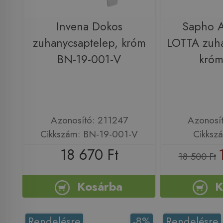
Invena Dokos
Sapho 
zuhanycsaptelep, króm
LOTTA zuha
BN-19-001-V
króm
Azonosító: 211247
Azonosí
Cikkszám: BN-19-001-V
Cikksz
18 670 Ft
18 500 Ft
Kosárba
K
Rendelésre
-8%
Rendelésre