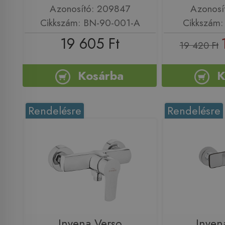
Azonosító: 209847
Azonosí
Cikkszám: BN-90-001-A
Cikkszám
19 605 Ft
19 420 Ft
Kosárba
K
Rendelésre
Rendelésre
Invena Verso
Inven