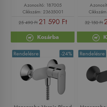
Azonosító: 187005
Azonosí
Cikkszám: 23635001
Cikkszám
21 590 Ft
25 490 Ft
32 150 Ft
Kosárba
K
Rendelésre
-24%
Rendelésre