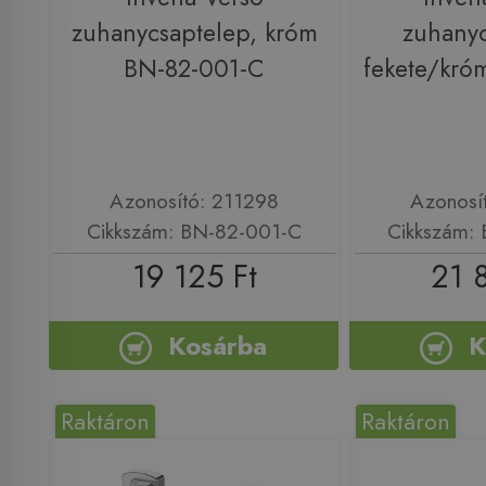
zuhanycsaptelep, króm
zuhanyc
BN-82-001-C
fekete/kró
Azonosító: 211298
Azonosí
Cikkszám: BN-82-001-C
Cikkszám:
19 125 Ft
21 
Kosárba
K
Raktáron
Raktáron