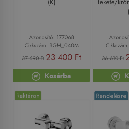
(K)
fekete/kr
Azonosító: 177068
Azonosí
Cikkszám: BGM_040M
Cikkszám
23 400 Ft
37 690 Ft
36 610 Ft
Kosárba
K
Raktáron
Rendelésre