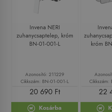
Invena NERI
Inven
zuhanycsaptelep, króm
zuhanycsap
BN-01-001-L
króm BN
Azonosító: 211229
Azonosí
Cikkszám: BN-01-001-L
Cikkszám:
20 690 Ft
22 
Kosárba
K