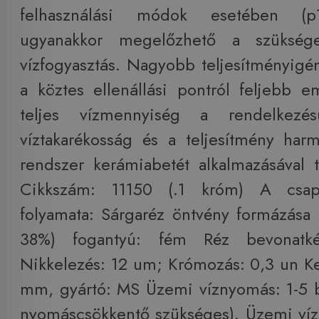
felhasználási módok esetében (p
ugyanakkor megelőzhető a szükség
vízfogyasztás. Nagyobb teljesítményigén
a köztes ellenállási pontról feljebb e
teljes vízmennyiség a rendelkezé
víztakarékosság és a teljesítmény har
rendszer kerámiabetét alkalmazásával t
Cikkszám: 11150 (.1 króm) A csapt
folyamata: Sárgaréz öntvény formázása 
38%) fogantyú: fém Réz bevonatk
Nikkelezés: 12 um; Krómozás: 0,3 un K
mm, gyártó: MS Üzemi víznyomás: 1-5 ba
nyomáscsökkentő szükséges). Üzemi víz