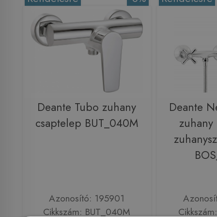
Deante Tubo zuhany
Deante N
csaptelep BUT_040M
zuhany 
zuhanysz
BOS
Azonosító: 195901
Azonosí
Cikkszám: BUT_040M
Cikkszám