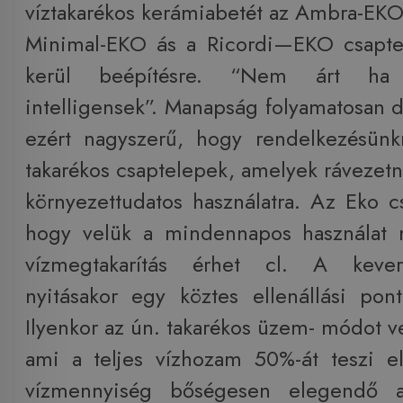
víztakarékos kerámiabetét az Ambra-EK
Minimal-EKO ás a Ricordi—EKO csapte
kerül beépítésre. “Nem árt ha 
intelligensek”. Manapság folyamatosan d
ezért nagyszerű, hogy rendelkezésünk
takarékos csaptelepek, amelyek rávezet
környezettudatos használatra. Az Eko c
hogy velük a mindennapos használat m
vízmegtakarítás érhet cl. A keve
nyitásakor egy köztes ellenállási pon
Ilyenkor az ún. takarékos üzem- módot v
ami a teljes vízhozam 50%-át teszi e
vízmennyiség bőségesen elegendő a