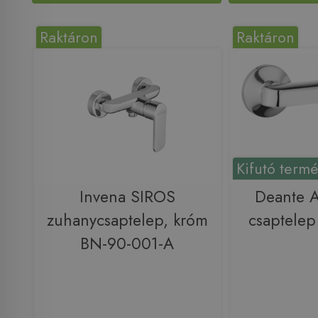
Raktáron
Raktáron
Kifutó term
Invena SIROS
Deante A
zuhanycsaptelep, króm
csaptele
BN-90-001-A