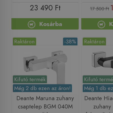
23 490 Ft
17 500 Ft
Kosárba
K
Raktáron
-38%
Raktáron
Kifutó termék
Kifutó term
Még 2 db ezen az áron!
Még 1 db ez
Deante Maruna zuhany
Deante Hia
csaptelep BGM 040M
zuhany 