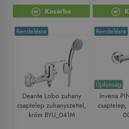
Kosárba
K
Rendelésre
Rendelésre
Újdonság
Deante Lobo zuhany
Invena PI
csaptelep zuhanyszettel,
csaptelep,
króm BYU_041M
0