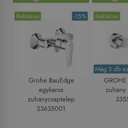
Raktáron
-15%
Raktáron
Még 3 db ez
Grohe BauEdge
GROHE 
egykaros
zuhany 
zuhanycsaptelep
335
23635001