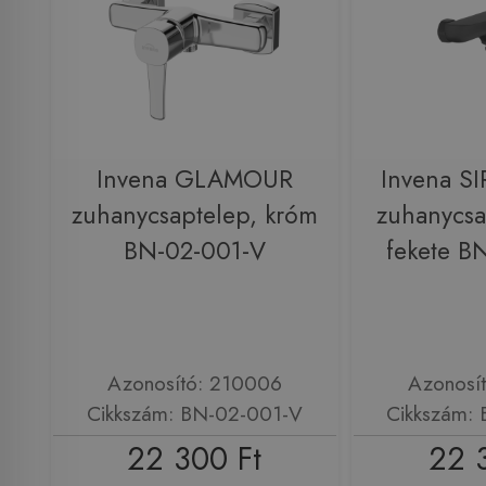
Invena GLAMOUR
Invena S
zuhanycsaptelep, króm
zuhanycsa
BN-02-001-V
fekete B
Azonosító: 210006
Azonosí
Cikkszám: BN-02-001-V
Cikkszám:
22 300 Ft
22 