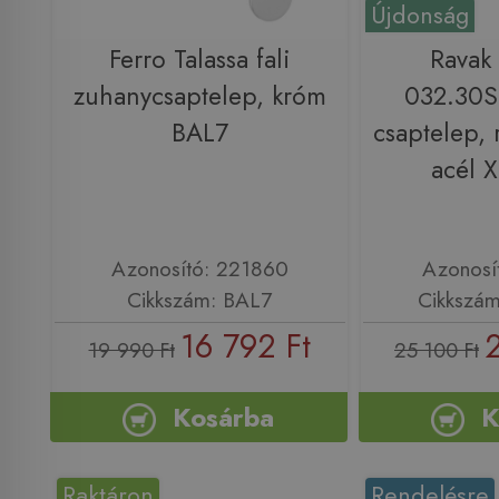
Újdonság
Ferro Talassa fali
Ravak
zuhanycsaptelep, króm
032.30S
BAL7
csaptelep,
acél 
Azonosító: 221860
Azonosí
Cikkszám: BAL7
Cikkszá
16 792 Ft
19 990 Ft
25 100 Ft
Kosárba
K
Raktáron
Rendelésre