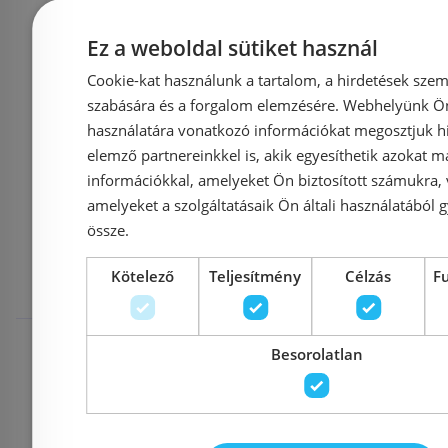
22 100 Ft
23 900 Ft
20 900 Ft
Ez a weboldal sütiket használ
Cookie-kat használunk a tartalom, a hirdetések szem
Kosárba
K
szabására és a forgalom elemzésére. Webhelyünk Ön 
használatára vonatkozó információkat megosztjuk hi
elemző partnereinkkel is, akik egyesíthetik azokat m
információkkal, amelyeket Ön biztosított számukra,
Mások ezeket
amelyeket a szolgáltatásaik Ön általi használatából g
össze.
megnézték
Kötelező
Teljesítmény
Célzás
F
Rendelésre
-5%
Raktáron
Besorolatlan