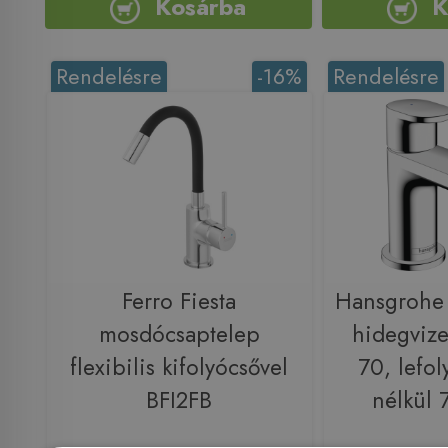
Kosárba
K
Rendelésre
-16%
Rendelésre
Ferro Fiesta
Hansgrohe 
mosdócsaptelep
hidegvize
flexibilis kifolyócsővel
70, lefol
BFI2FB
nélkül