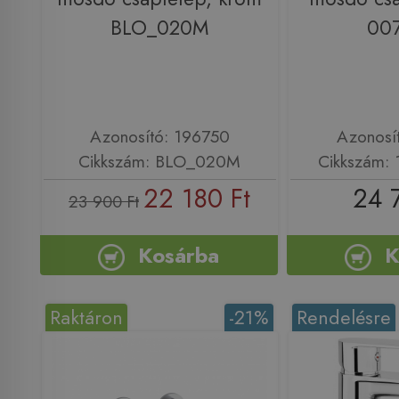
BLO_020M
00
Azonosító: 196750
Azonosí
Cikkszám: BLO_020M
Cikkszám:
22 180 Ft
24 
23 900 Ft
Kosárba
K
Raktáron
-21%
Rendelésre