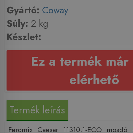
Gyártó:
Coway
Súly:
2 kg
Készlet:
Ez a termék már
elérhető
Termék leírás
Feromix Caesar 11310.1-ECO mosdó 