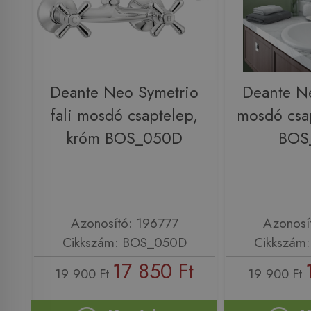
Deante Neo Symetrio
Deante N
fali mosdó csaptelep,
mosdó csa
króm BOS_050D
BOS
Azonosító: 196777
Azonosí
Cikkszám: BOS_050D
Cikkszám
17 850 Ft
19 900 Ft
19 900 Ft