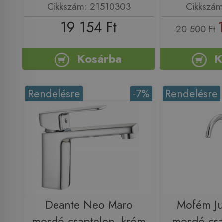
Cikkszám: 21510303
Cikkszá
19 154 Ft
20 500 Ft
Kosárba
K
Rendelésre
-7%
Rendelésre
Deante Neo Maro
Mofém Ju
mosdó csaptelep, króm
mosdó csa