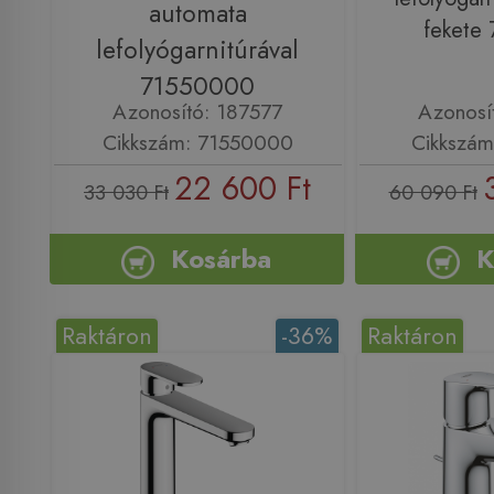
automata
fekete
lefolyógarnitúrával
71550000
Azonosító: 187577
Azonosí
Cikkszám: 71550000
Cikkszám
22 600 Ft
33 030 Ft
60 090 Ft
Kosárba
K
Raktáron
-36%
Raktáron