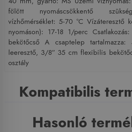
40 mm, gyártó: MS Üzemi víznyomás: 
fölött nyomáscsökkentő szüksé
vízhőmérséklet: 5-70 °C Vízáteresztő 
nyomáson): 17-18 1/perc Csatlakozás: 
bekötőcső A csaptelep tartalmazza:
leeresztő, 3/8” 35 cm flexibilis bekötő
osztály
Kompatibilis te
Hasonló termé