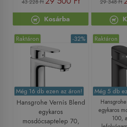
29 500 Ft
43 228 Ft
29 348 Ft
Kosárba
K
Raktáron
-32%
Raktáron
Még 16 db ezen az áron!
Még 5 db ez
Hansgrohe Vernis Blend
Hansgrohe 
egykaros m
egykaros
100, 
mosdócsaptelep 70,
lefolyógarn