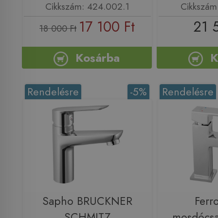
Cikkszám: 424.002.1
Cikkszám
17 100 Ft
21 
18 000 Ft
Kosárba
K
Rendelésre
-5%
Rendelésre
Sapho BRUCKNER
Ferr
SCHMITZ
mosdócsa