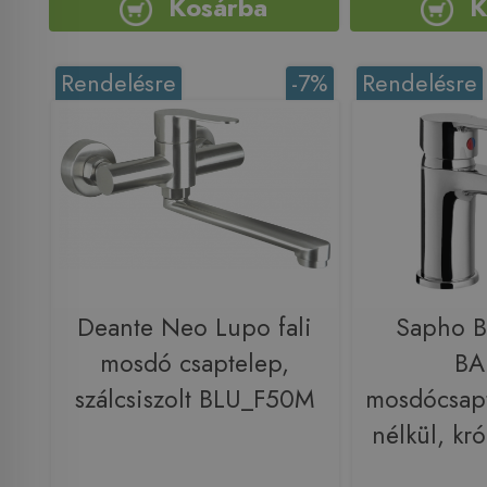
Kosárba
K
Rendelésre
-7%
Rendelésre
Deante Neo Lupo fali
Sapho 
mosdó csaptelep,
B
szálcsiszolt BLU_F50M
mosdócsapt
nélkül, kr