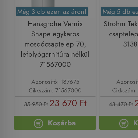
Még 3 db ezen az áron!
Még 5 db ez
Hansgrohe Vernis
Strohm Tek
Shape egykaros
csaptelep
mosdócsaptelep 70,
313
lefolyógarnitúra nélkül
71567000
Azonosító: 187675
Azonosí
Cikkszám: 71567000
Cikkszám
23 670 Ft
35 950 Ft
43 470 Ft
Kosárba
K