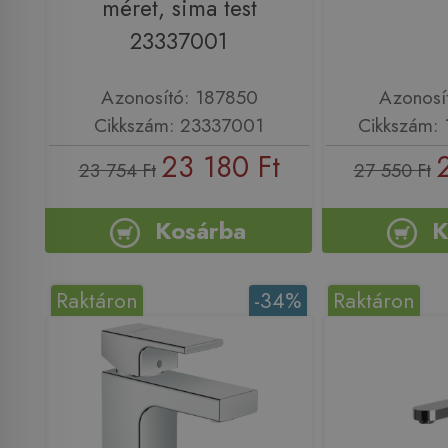
méret, sima test
23337001
Azonosító: 187850
Azonosí
Cikkszám: 23337001
Cikkszám:
23 180 Ft
23 754 Ft
27 550 Ft
Kosárba
K
Raktáron
-34%
Raktáron