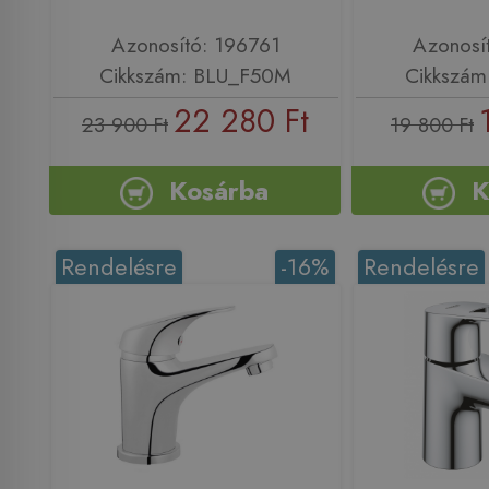
Azonosító: 196761
Azonosí
Cikkszám: BLU_F50M
Cikkszám
22 280 Ft
23 900 Ft
19 800 Ft
Kosárba
K
Rendelésre
-16%
Rendelésre