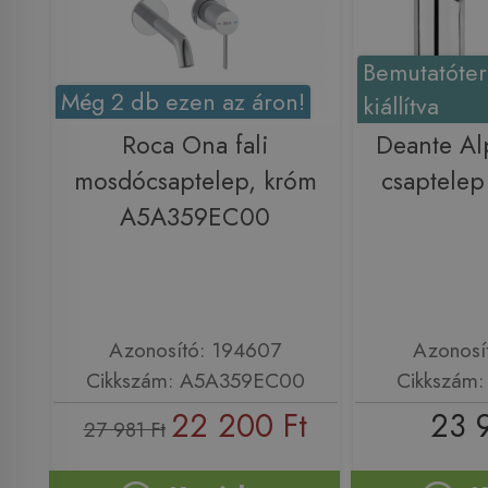
Bemutatóte
Még 2 db ezen az áron!
kiállítva
Roca Ona fali
Deante Al
mosdócsaptelep, króm
csaptele
A5A359EC00
Azonosító: 194607
Azonosí
Cikkszám: A5A359EC00
Cikkszám
22 200 Ft
23 
27 981 Ft