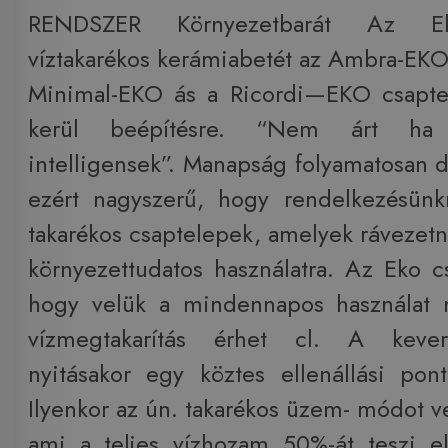
RENDSZER Környezetbarát Az Ek
víztakarékos kerámiabetét az Ambra-EK
Minimal-EKO ás a Ricordi—EKO csapte
kerül beépítésre. “Nem árt ha 
intelligensek”. Manapság folyamatosan d
ezért nagyszerű, hogy rendelkezésünk
takarékos csaptelepek, amelyek rávezet
környezettudatos használatra. Az Eko c
hogy velük a mindennapos használat m
vízmegtakarítás érhet cl. A keve
nyitásakor egy köztes ellenállási pon
Ilyenkor az ún. takarékos üzem- módot v
ami a teljes vízhozam 50%-át teszi e