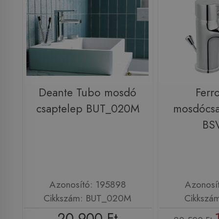
Deante Tubo mosdó
Ferr
csaptelep BUT_020M
mosdócsa
BS
Azonosító: 195898
Azonosí
Cikkszám: BUT_020M
Cikkszá
20 900 Ft