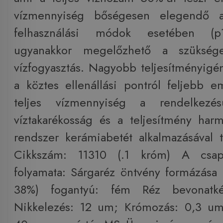
vízmennyiség bőségesen elegendő a
felhasználási módok esetében (p
ugyanakkor megelőzhető a szükség
vízfogyasztás. Nagyobb teljesítményigén
a köztes ellenállási pontról feljebb e
teljes vízmennyiség a rendelkezé
víztakarékosság és a teljesítmény har
rendszer kerámiabetét alkalmazásával t
Cikkszám: 11310 (.1 króm) A csapt
folyamata: Sárgaréz öntvény formázása 
38%) fogantyú: fém Réz bevonatk
Nikkelezés: 12 um; Krómozás: 0,3 um