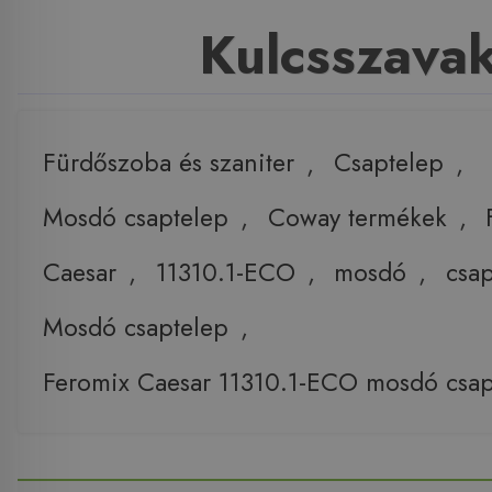
Kulcsszava
Fürdőszoba és szaniter
,
Csaptelep
,
Mosdó csaptelep
,
Coway termékek
,
Caesar
,
11310.1-ECO
,
mosdó
,
csa
Mosdó csaptelep
,
Feromix Caesar 11310.1-ECO mosdó csap