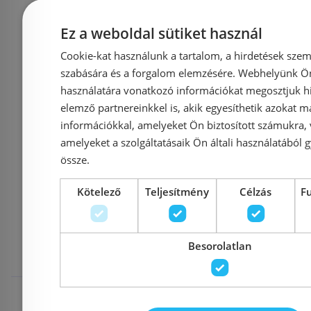
Azonosító: 193924
Azonosí
Ez a weboldal sütiket használ
Cikkszám: BFI2FB
Cikkszám
Cookie-kat használunk a tartalom, a hirdetések szem
19 236 Ft
szabására és a forgalom elemzésére. Webhelyünk Ön 
22 900 Ft
27 433 Ft
használatára vonatkozó információkat megosztjuk hi
elemző partnereinkkel is, akik egyesíthetik azokat m
Kosárba
K
információkkal, amelyeket Ön biztosított számukra,
amelyeket a szolgáltatásaik Ön általi használatából g
össze.
Mások ezeket
Kötelező
Teljesítmény
Célzás
F
megnézték
Besorolatlan
Raktáron
-32%
Raktáron