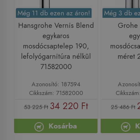
Még 11 db ezen az áron!
Még 3 db ez
Hansgrohe Vernis Blend
Grohe
egykaros
egy
mosdócsaptelep 190,
mosdócsa
lefolyógarnitúra nélkül
méret 
71582000
Azonosító: 187594
Azonosí
Cikkszám: 71582000
Cikkszám
34 220 Ft
53 225 Ft
25 486 Ft
Kosárba
K