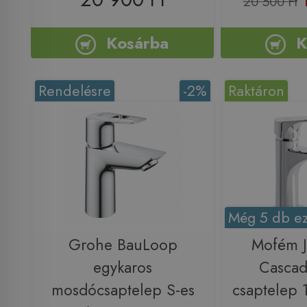
20 500 Ft
Kosárba
K
Rendelésre
-2%
Raktáron
Még 5 db ez
Grohe BauLoop
Mofém J
egykaros
Casca
mosdócsaptelep S-es
csaptelep