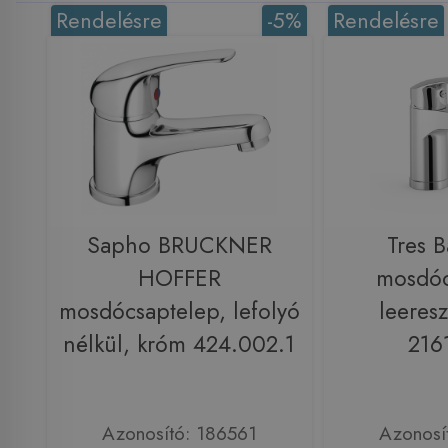
Rendelésre
-5%
Rendelésre
Sapho BRUCKNER
Tres B
HOFFER
mosdóc
mosdócsaptelep, lefolyó
leeresz
nélkül, króm 424.002.1
216
Azonosító: 186561
Azonosí