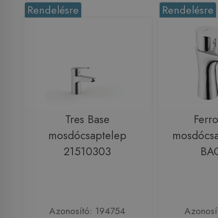
Rendelésre
Rendelésre
Tres Base
Ferr
mosdócsaptelep
mosdócsa
21510303
BA
Azonosító: 194754
Azonosí