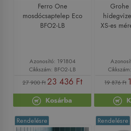
Ferro One
Grohe
mosdócsaptelep Eco
hidegvize
BFO2-LB
XS-es mér
Azonosító: 191804
Azonosí
Cikkszám: BFO2-LB
Cikkszám
23 436 Ft
27 900 Ft
19 876 Ft
Kosárba
K
Rendelésre
Rendelésre