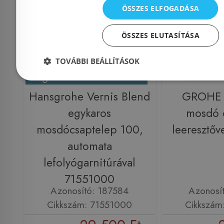
ÖSSZES ELFOGADÁSA
ÖSSZES ELUTASÍTÁSA
TOVÁBBI BEÁLLÍTÁSOK
Még 16 db ezen az áron!
Hansgrohe Vernis Blend
GROHE 
egykaros
mosdó 
mosdócsaptelep 100,
leeresztő
automata
lefolyógarnitúrával
71551000
Azonosító: 187584
Azonosí
Cikkszám: 71551000
Cikkszám