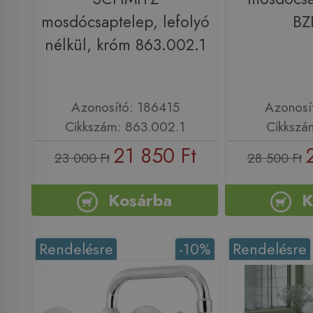
mosdócsaptelep, lefolyó
BZ
nélkül, króm 863.002.1
Azonosító: 186415
Azonosí
Cikkszám: 863.002.1
Cikkszá
21 850 Ft
23 000 Ft
28 500 Ft
Kosárba
K
Rendelésre
-10%
Rendelésre