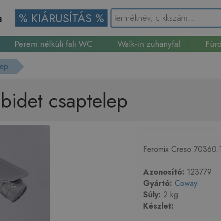
a
% KIÁRUSÍTÁS %
Perem nélküli fali WC
Walk-in zuhanyfal
Fürd
Gránit mosogató
lep
bidet csaptelep
Feromix Creso 70360.1 
...
Azonosító:
123779
Gyártó:
Coway
Súly:
2 kg
Készlet: