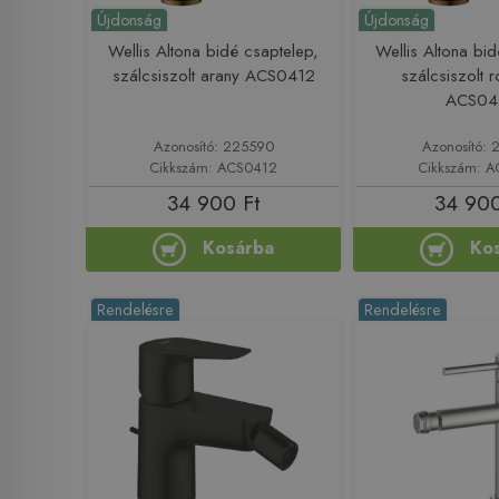
Újdonság
Újdonság
Wellis Altona bidé csaptelep,
Wellis Altona bi
szálcsiszolt arany ACS0412
szálcsiszolt 
ACS04
Azonosító: 225590
Azonosító: 
Cikkszám: ACS0412
Cikkszám: 
34 900 Ft
34 900
Kosárba
Ko
Rendelésre
Rendelésre