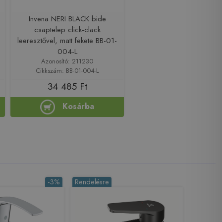
Invena NERI BLACK bide
csaptelep click-clack
leeresztővel, matt fekete BB-01-
004-L
Azonosító: 211230
Cikkszám: BB-01-004-L
34 485 Ft
Kosárba
-3%
Rendelésre