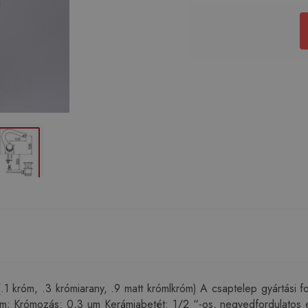
 króm, .3 krómiarany, .9 matt krómlkróm) A csaptelep gyártási 
; Krómozás: 0,3 um Kerámiabetét: 1/2 “-os, negyedfordulatos el