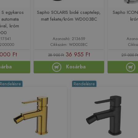
 S egykaros
Sapho SOLARIS bidé csaptelep,
Sapho ICONI
 automata
matt fekete/króm WD003BC
kró
ával, króm
000
217541
Azonosító: 213659
Azono
4200000
Cikkszám: WD003BC
Cikks
000 Ft
36 955 Ft
38 900 Ft
29 000 F
sárba
Kosárba
Rendelésre
Rendelésre