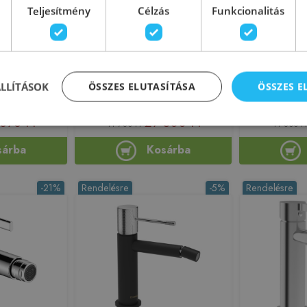
Még 2 db ezen az áron!
Teljesítmény
Célzás
Funkcionalitás
line Gun Metal
Deante Hiacynt egykaros bide
Sapho SOLARI
 BVI6VLGM
csaptelep fekete/króm BQH
matt feke
B310 (K)
ÁLLÍTÁSOK
ÖSSZES ELUTASÍTÁSA
ÖSSZES 
217657
Azonosító: 159217
Azono
VI6VLGM
Cikkszám: BQH B310
Cikks
676 Ft
27 500 Ft
41 780 Ft
41 800 Ft
sárba
Kosárba
-21%
Rendelésre
-5%
Rendelésre