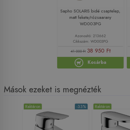
Sapho SOLARIS bidé csaptelep,
matt fekete/rózsaarany
WD003PG
Azonosító: 213662
Cikkszám: WD003PG
38 950 Ft
41 000 Ft
Kosárba
Mások ezeket is megnézték
Raktáron
-33%
Raktáron