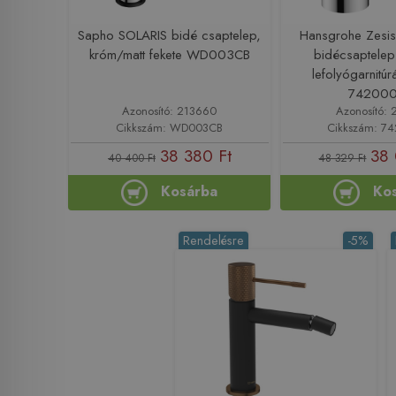
Sapho SOLARIS bidé csaptelep,
Hansgrohe Zesis
króm/matt fekete WD003CB
bidécsaptelep
lefolyógarnitúr
74200
Azonosító: 213660
Azonosító: 
Cikkszám: WD003CB
Cikkszám: 7
38 380 Ft
38 
40 400 Ft
48 329 Ft
Kosárba
Ko
Rendelésre
-5%