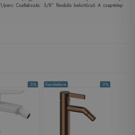
/perc Csatlakozás: 3/8” flexibilis bekötőcső A csaptelep
-5%
Rendelésre
-5%