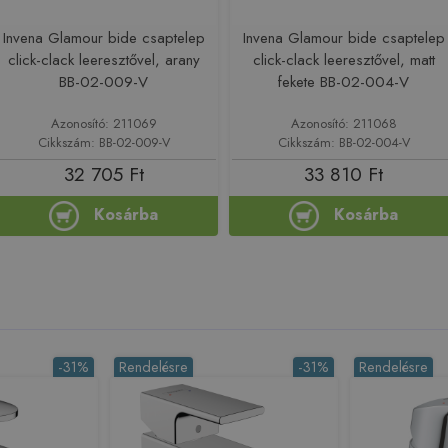
Invena Glamour bide csaptelep
Invena Glamour bide csaptelep
click-clack leeresztővel, arany
click-clack leeresztővel, matt
BB-02-009-V
fekete BB-02-004-V
Azonosító: 211069
Azonosító: 211068
Cikkszám: BB-02-009-V
Cikkszám: BB-02-004-V
32 705 Ft
33 810 Ft
Kosárba
Kosárba
-31%
Rendelésre
-31%
Rendelésre