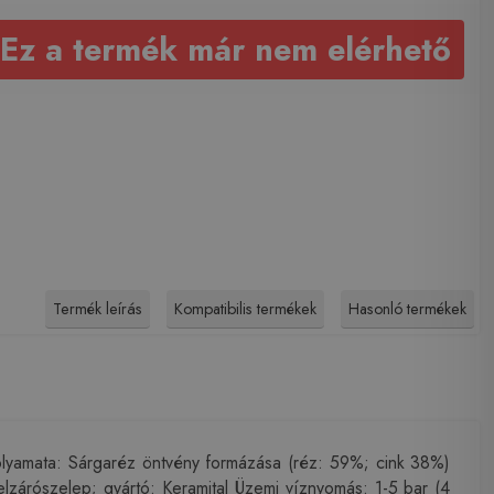
Ez a termék már nem elérhető
Termék leírás
Kompatibilis termékek
Hasonló termékek
folyamata: Sárgaréz öntvény formázása (réz: 59%; cink 38%)
zárószelep; gyártó: Keramital Üzemi víznyomás: 1-5 bar (4