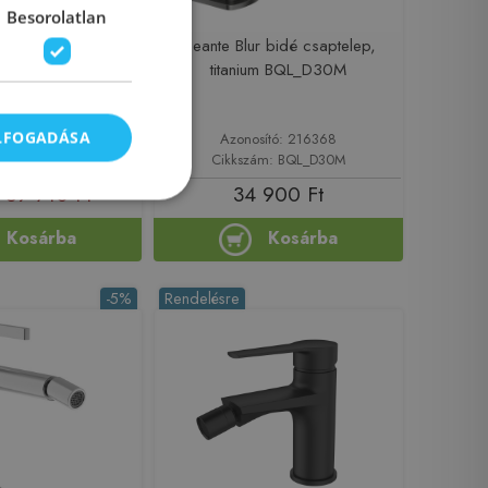
Besorolatlan
S bidé csaptelep,
Deante Blur bidé csaptelep,
te/arany WD003G
titanium BQL_D30M
ELFOGADÁSA
sító: 213661
Azonosító: 216368
zám: WD003G
Cikkszám: BQL_D30M
39 710 Ft
34 900 Ft
Kosárba
Kosárba
-5%
Rendelésre