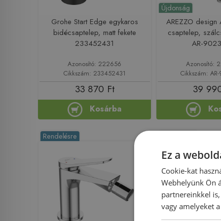
Újdonság
Grohe Start Edge egykaros
AREZZO design 
bidécsaptelep, matt fekete
csaptelep, szálcs
233452431
AR-902
Azonosító: 222656
Azonosító:
Cikkszám: 233452431
Cikkszám: AR
33 870 Ft
39 990
Kosárba
Ko
Rendelésre
Rendelésre
Ez a webolda
Cookie-kat haszná
Webhelyünk Ön ál
partnereinkkel is
vagy amelyeket a 