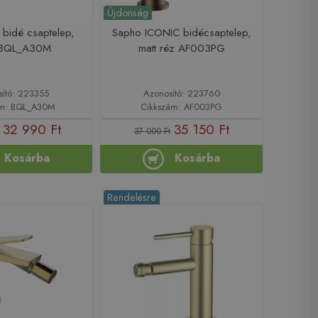
Újdonság
 bidé csaptelep,
Sapho ICONIC bidécsaptelep,
 BQL_A30M
matt réz AF003PG
sító: 223355
Azonosító: 223760
ám: BQL_A30M
Cikkszám: AF003PG
32 990 Ft
35 150 Ft
37 000 Ft
Kosárba
Kosárba
Rendelésre