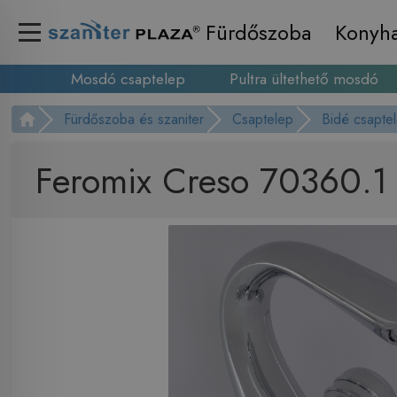
Fürdőszoba
Konyh
Mosdó csaptelep
Pultra ültethető mosdó
Fürdőszoba és szaniter
Csaptelep
Bidé csapte
Feromix Creso 70360.1 