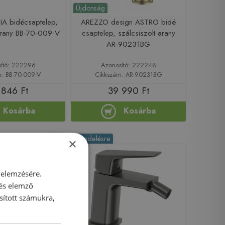
Újdonság
IA bidécsaptelep,
AREZZO design ASTRO bidé
 arany BB-70-009-V
csaptelep, szálcsiszolt arany
AR-90231BG
ító: 222296
Azonosító: 222248
m: BB-70-009-V
Cikkszám: AR-90231BG
 846 Ft
39 990 Ft
Kosárba
Kosárba
-5%
Rendelésre
×
 elemzésére.
 és elemző
sított számukra,