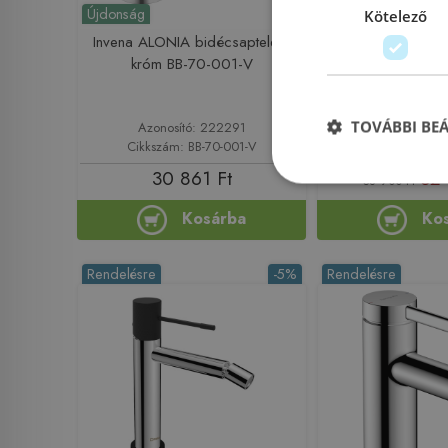
Újdonság
Kötelező
Invena ALONIA bidécsaptelep,
Ferro Vitto Verde
króm BB-70-001-V
bidécsaptelep
TOVÁBBI BE
Azonosító: 222291
Azonosító: 
Cikkszám: BB-70-001-V
Cikkszám: B
30 861 Ft
32 
38 900 Ft
Kosárba
Ko
Rendelésre
-5%
Rendelésre