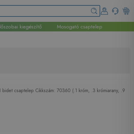
őszobai kiegészítő
Mosogató csaptelep
bidet csaptelep Cikkszám: 70360 (.1 króm, .3 krómiarany, .9