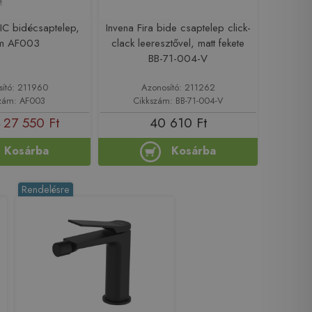
C bidécsaptelep,
Invena Fira bide csaptelep click-
m AF003
clack leeresztővel, matt fekete
BB-71-004-V
sító: 211960
Azonosító: 211262
zám: AF003
Cikkszám: BB-71-004-V
27 550 Ft
40 610 Ft
t
Kosárba
Kosárba
Rendelésre