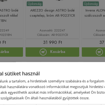
Újdonság
Újdonság
ASTRO bidé
AREZZO design ASTRO bidé
Invena ALON
iszolt nikkel
csaptelep, króm AR-90231CR
szálcsiszolt
31BN
 222249
Azonosító: 222247
Azonos
-90231BN
Cikkszám: AR-90231CR
Cikkszá
 Ft
31 990 Ft
37
sárba
Kosárba
-16%
Raktáron
-34%
Rendelésre
l sütiket használ
lunk a tartalom, a hirdetések személyre szabására és a forgalom
tali használatára vonatkozó információkat megosztjuk hirdetési
, akik egyesíthetik azokat más információkkal, amelyeket Ön bizto
szolgáltatásaik Ön általi használatából gyűjtöttek össze.
Kifutó termék