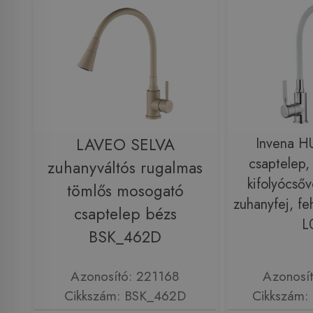
LAVEO SELVA
Invena H
csaptelep, á
zuhanyváltós rugalmas
kifolyócsőv
tömlős mosogató
zuhanyfej, fe
csaptelep bézs
L
BSK_462D
Azonosító: 221168
Azonosí
Cikkszám: BSK_462D
Cikkszám: