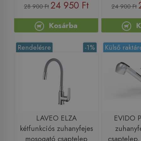
24 950 Ft
28 900 Ft
24 900 Ft
Kosárba
K
Rendelésre
-1%
Külső raktár
LAVEO ELZA
EVIDO 
kétfunkciós zuhanyfejes
zuhanyfe
mosogató csaptelep
csaptelep