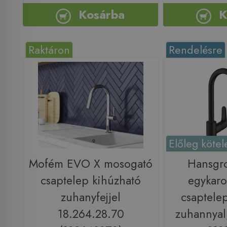
Kosárba
K
Raktáron
Rendelésre
Előleg kötel
Mofém EVO X mosogató
Hansgr
csaptelep kihúzható
egykaro
zuhanyfejjel
csaptele
18.264.28.70
zuhannyal,