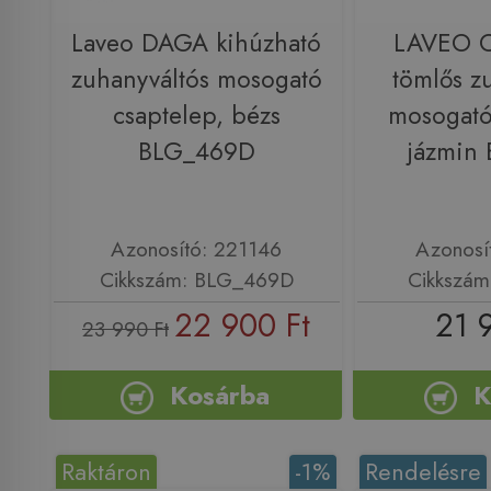
Laveo DAGA kihúzható
LAVEO C
zuhanyváltós mosogató
tömlős z
csaptelep, bézs
mosogató
BLG_469D
jázmin
Azonosító: 221146
Azonosí
Cikkszám: BLG_469D
Cikkszám
22 900 Ft
21 
23 990 Ft
Kosárba
K
Raktáron
-1%
Rendelésre