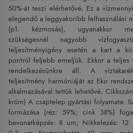
50%-át teszi elérhetővé. Ez a vízmenn
elegendő a leggyakoribb felhasználási
(p1. kézmosás), ugyanakkor me
szükségesnél nagyobb vízfogyasz
teljesítményigény esetén a kart a köz
pontról feljebb emeljük. Ekkor a teljes
rendelkezésünkre áll. A víztaka
teljesítmény harmóniáját az Eko rendsz
alkalmazásával tettük lehetővé. Cikkszá
króm) A csaptelep gyártási folyamata: S
formázása (réz: 59%; cink 38%) fog
bevonatképzés: 8 um; Nikkelezés: 12
0,3 um Kerámiabetét: 40 mm; gyá