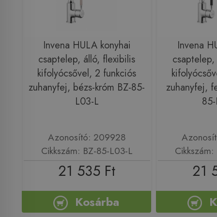
Invena HULA konyhai
Invena H
csaptelep, álló, flexibilis
csaptelep, á
kifolyócsővel, 2 funkciós
kifolyócsőv
zuhanyfej, bézs-króm BZ-85-
zuhanyfej, f
L03-L
85-
Azonosító: 209928
Azonosí
Cikkszám: BZ-85-L03-L
Cikkszám:
21 535 Ft
21 
Kosárba
K