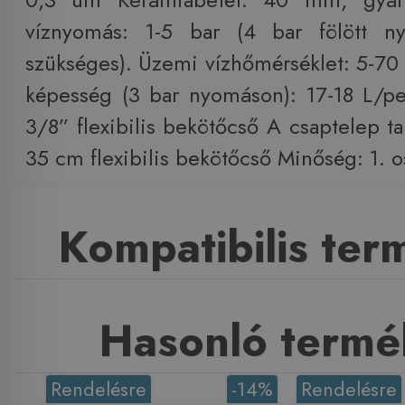
víznyomás: 1-5 bar (4 bar fölött n
szükséges). Üzemi vízhőmérséklet: 5-70 
képesség (3 bar nyomáson): 17-18 L/pe
3/8” flexibilis bekötőcső A csaptelep t
35 cm flexibilis bekötőcső Minőség: 1. o
Kompatibilis te
Hasonló termé
Rendelésre
-14%
Rendelésre