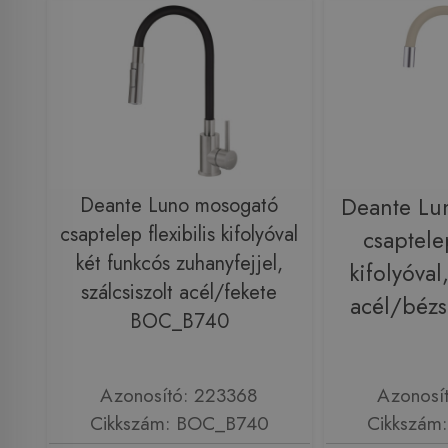
Deante Luno mosogató
Deante Lu
csaptelep flexibilis kifolyóval
csaptelep
két funkcós zuhanyfejjel,
kifolyóval,
szálcsiszolt acél/fekete
acél/béz
BOC_B740
Azonosító: 223368
Azonosí
Cikkszám: BOC_B740
Cikkszám