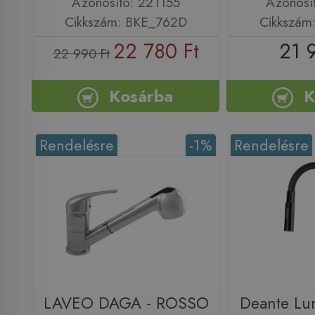
Azonosító: 221155
Azonosí
Cikkszám: BKE_762D
Cikkszám
22 780 Ft
21 
22 990 Ft
Kosárba
K
Rendelésre
-1%
Rendelésre
LAVEO DAGA - ROSSO
Deante Lu