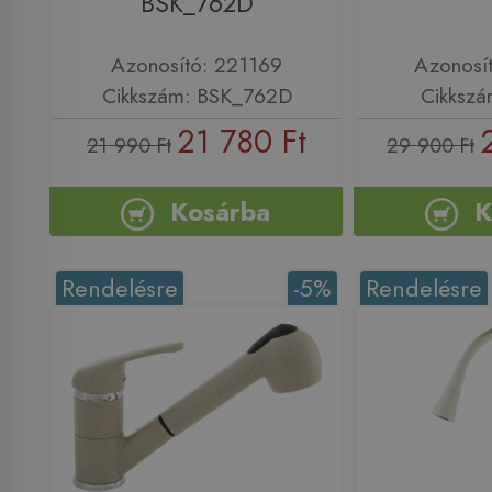
BSK_762D
Azonosító: 221169
Azonosí
Cikkszám: BSK_762D
Cikkszá
21 780 Ft
21 990 Ft
29 900 Ft
Kosárba
K
Rendelésre
-5%
Rendelésre