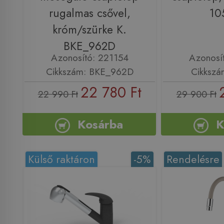
rugalmas csővel,
10
króm/szürke K.
BKE_962D
Azonosító: 221154
Azonosí
Cikkszám: BKE_962D
Cikkszá
22 780 Ft
22 990 Ft
29 900 Ft
Kosárba
K
Külső raktáron
-5%
Rendelésre