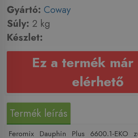
Gyártó:
Coway
Súly:
2 kg
Készlet:
Ez a termék már
elérhető
Termék leírás
Feromix Dauphin Plus 6600.1-EKO z