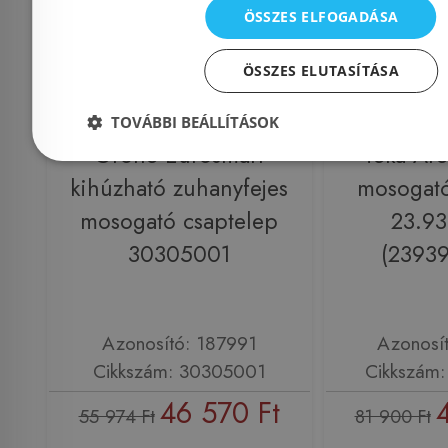
ÖSSZES ELFOGADÁSA
ÖSSZES ELUTASÍTÁSA
Még 2 db ez
TOVÁBBI BEÁLLÍTÁSOK
Grohe Eurosmart
Teka Ar
kihúzható zuhanyfejes
mosogató
mosogató csaptelep
23.93
30305001
(2393
Azonosító: 187991
Azonosí
Cikkszám: 30305001
Cikkszám
46 570 Ft
55 974 Ft
81 900 Ft