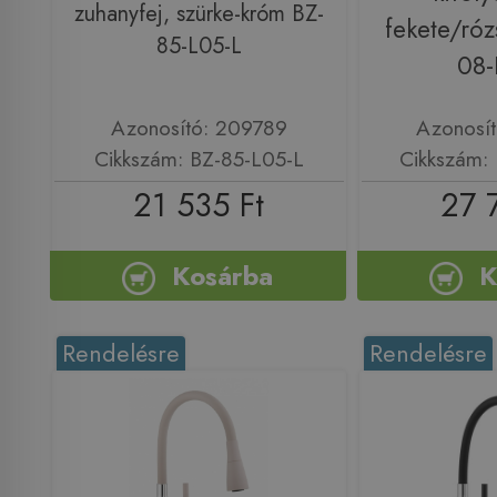
zuhanyfej, szürke-króm BZ-
fekete/róz
85-L05-L
08-
Azonosító: 209789
Azonosí
Cikkszám: BZ-85-L05-L
Cikkszám:
21 535 Ft
27 
Kosárba
K
Rendelésre
Rendelésre