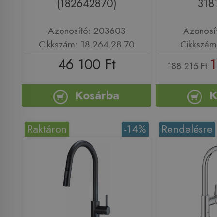
(182642870)
318
Azonosító: 203603
Azonosí
Cikkszám: 18.264.28.70
Cikkszám
46 100 Ft
1
188 215 Ft
Kosárba
K
Raktáron
-14%
Rendelésre