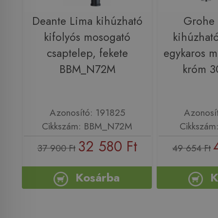
Deante Lima kihúzható
Grohe
kifolyós mosogató
kihúzható
csaptelep, fekete
egykaros m
BBM_N72M
króm 
Azonosító: 191825
Azonosí
Cikkszám: BBM_N72M
Cikkszám
32 580 Ft
37 900 Ft
49 654 Ft
Kosárba
K