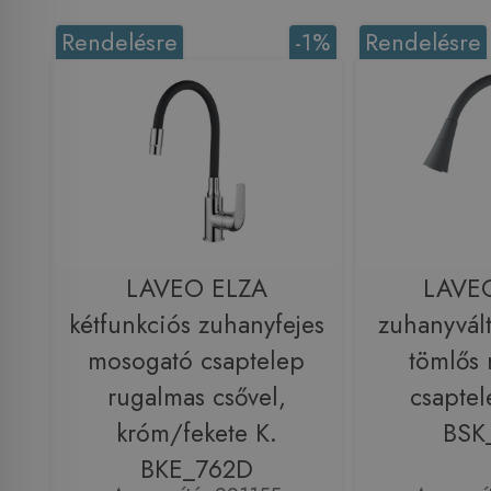
Rendelésre
-1%
Rendelésre
LAVEO ELZA
LAVE
kétfunkciós zuhanyfejes
zuhanyvál
mosogató csaptelep
tömlős
rugalmas csővel,
csaptel
króm/fekete K.
BSK
BKE_762D