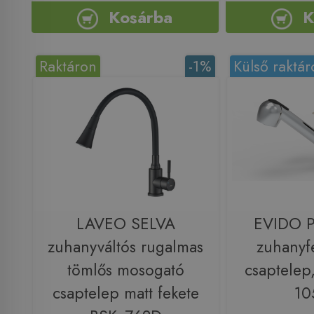
Kosárba
K
Raktáron
-1%
Külső raktár
LAVEO SELVA
EVIDO 
zuhanyváltós rugalmas
zuhanyfe
tömlős mosogató
csaptelep
csaptelep matt fekete
10