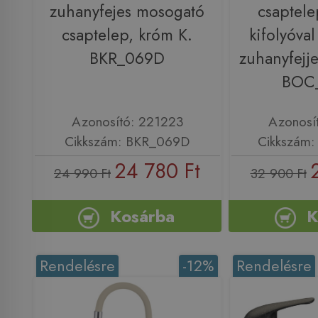
zuhanyfejes mosogató
csaptelep
csaptelep, króm K.
kifolyóval
BKR_069D
zuhanyfejje
BOC
Azonosító: 221223
Azonosí
Cikkszám: BKR_069D
Cikkszám
24 780 Ft
24 990 Ft
32 900 Ft
Kosárba
K
Rendelésre
-12%
Rendelésre