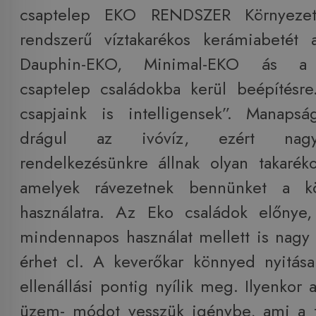
csaptelep EKO RENDSZER Környeze
rendszerű víztakarékos kerámiabetét
Dauphin-EKO, Minimal-EKO ás a
csaptelep családokba kerül beépítésr
csapjaink is intelligensek”. Manapsá
drágul az ivóvíz, ezért nagy
rendelkezésünkre állnak olyan takarék
amelyek rávezetnek bennünket a kör
használatra. Az Eko családok előnye
mindennapos használat mellett is nagy 
érhet cl. A keverőkar könnyed nyitás
ellenállási pontig nyílik meg. Ilyenkor 
üzem- módot vesszük igénybe, ami a t