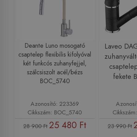
Deante Luno mosogató
Laveo DAG
csaptelep flexibilis kifolyóval
zuhanyvál
két funkcós zuhanyfejjel,
csaptele
szálcsiszolt acél/bézs
fekete
BOC_5740
Azonosító: 223369
Azonosí
Cikkszám: BOC_5740
Cikkszám
25 480 Ft
28 900 Ft
23 990 Ft