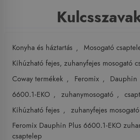
Kulcsszava
Konyha és háztartás
,
Mosogató csaptel
Kihúzható fejes, zuhanyfejes mosogató c
Coway termékek
,
Feromix
,
Dauphin
6600.1-EKO
,
zuhanymosogató
,
csap
Kihúzható fejes
,
zuhanyfejes mosogató
Feromix Dauphin Plus 6600.1-EKO zuh
csaptelep