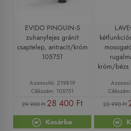
EVIDO PINGUIN-S
LAVE
zuhanyfejes gránit
kétfunkció
csaptelep, antracit/króm
mosogató
105751
rugalma
króm/bézs
Azonosító: 219819
Azonosí
Cikkszám: 105751
Cikkszám
28 400 Ft
29 900 Ft
22 990 Ft
Kosárba
K