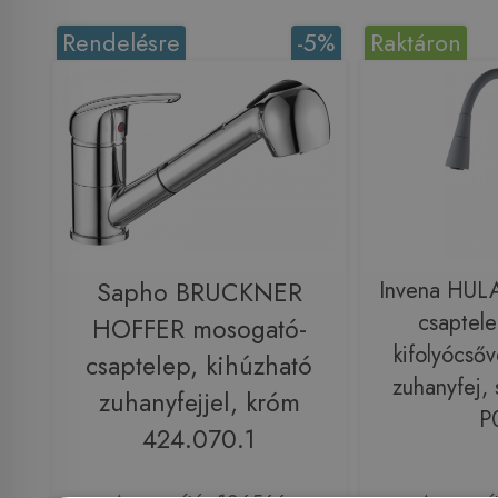
Rendelésre
-5%
Raktáron
Sapho BRUCKNER
Invena HULA
csaptelep
HOFFER mosogató-
kifolyócsőv
csaptelep, kihúzható
zuhanyfej, 
zuhanyfejjel, króm
P
424.070.1