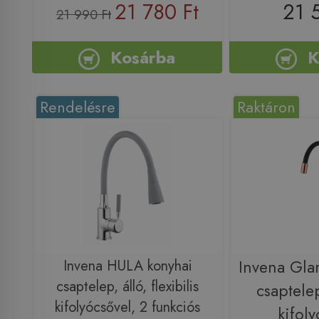
21 780 Ft
21 
21 990 Ft
Kosárba
K
Rendelésre
Raktáron
Invena HULA konyhai
Invena Gla
csaptelep, álló, flexibilis
csaptelep
kifolyócsővel, 2 funkciós
kifoly