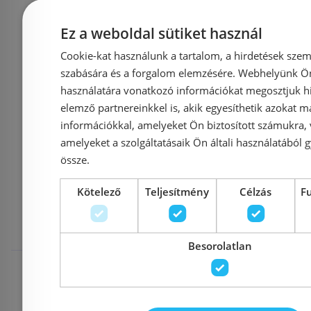
Azonosító: 186566
Azonosí
Cikkszám: 424.070.1
Cikkszám:
Ez a weboldal sütiket használ
25 650 Ft
21 
27 000 Ft
Cookie-kat használunk a tartalom, a hirdetések szem
szabására és a forgalom elemzésére. Webhelyünk Ön 
Kosárba
K
használatára vonatkozó információkat megosztjuk hi
elemző partnereinkkel is, akik egyesíthetik azokat m
információkkal, amelyeket Ön biztosított számukra,
amelyeket a szolgáltatásaik Ön általi használatából g
össze.
Mások ezeket
Kötelező
Teljesítmény
Célzás
F
megnézték
Besorolatlan
Raktáron
-17%
Raktáron