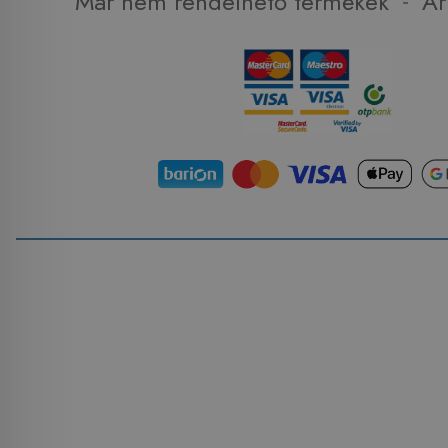
-
Már nem rendelhető termékek
Ár