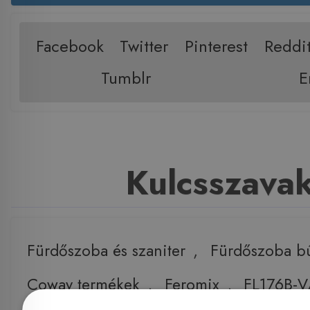
Facebook
Twitter
Pinterest
Reddi
Tumblr
E
Kulcsszava
Fürdőszoba és szaniter
,
Fürdőszoba b
Coway termékek
,
Feromix
,
FL176B-V