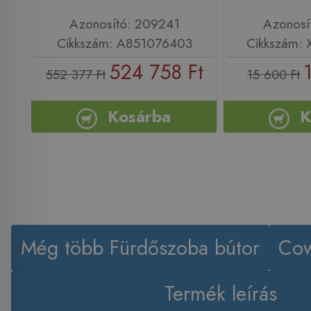
Azonosító: 209241
Azonosí
Cikkszám: A851076403
Cikkszám:
524 758 Ft
552 377 Ft
15 600 Ft
Kosárba
K
Még több Fürdőszoba bútor
Cow
Termék leírás