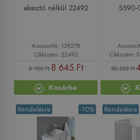
akasztó nélkül 22492
S590-
Azonosító: 139278
Azonosí
Cikkszám: 22492
Cikkszám: 
8 645 Ft
9 100 Ft
50 553 Ft
Kosárba
K
Rendelésre
-10%
Rendelésre