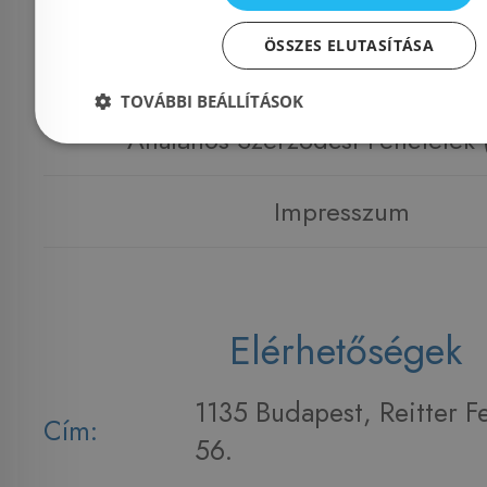
ÖSSZES ELUTASÍTÁSA
Adatvédelmi tájékoztató
TOVÁBBI BEÁLLÍTÁSOK
Általános Szerződési Feltételek
Impresszum
Elérhetőségek
1135 Budapest, Reitter F
Cím:
56.