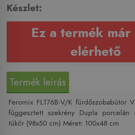
Készlet:
Ez a termék már
elérhető
Termék leírás
Feromix FL176B-V/K fürdőszobabútor V
függesztett szekrény Dupla porcelán
tükör (98x50 cm) Méret: 100x48 cm