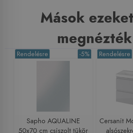
Mások ezeket
megnézték
Rendelésre
-5%
Rendelésre
Sapho AQUALINE
Cersanit M
50x70 cm csiszolt tükör
alsószekr