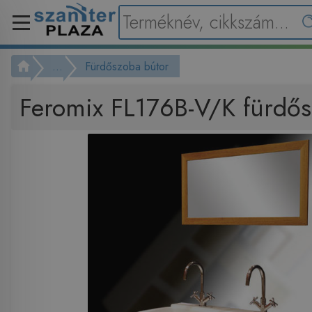
...
Fürdőszoba bútor
Feromix FL176B-V/K fürdő