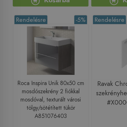
Rendelésre
-5%
Rendelésre
Roca Inspira Unik 80x50 cm
Ravak Ch
mosdószekrény 2 fiókkal
szekrényhez
mosdóval, texturált városi
#X000
tölgy/sötétített tükör
A851076403