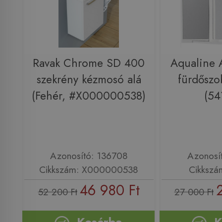
Ravak Chrome SD 400
Aqualine 
szekrény kézmosó alá
fürdőszo
(Fehér, #X000000538)
(54
Azonosító: 136708
Azonosí
Cikkszám: X000000538
Cikkszá
46 980 Ft
52 200 Ft
27 000 Ft
Kosárba
K