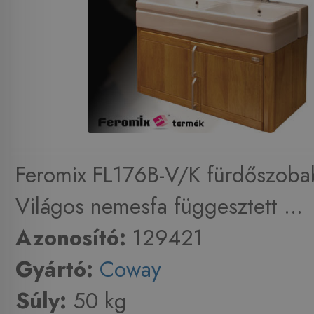
Feromix FL176B-V/K fürdőszoba
Világos nemesfa függesztett ...
Azonosító:
129421
Gyártó:
Coway
Súly:
50 kg