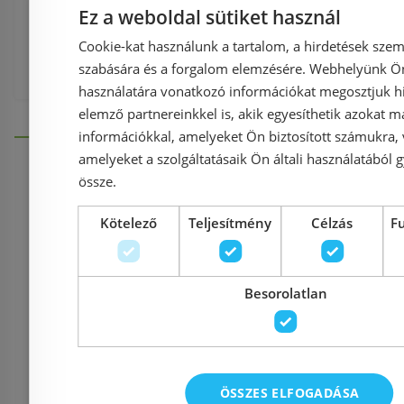
fürdőszobabútor
,
Fürdőszoba bútor
,
Ez a weboldal sütiket használ
Cookie-kat használunk a tartalom, a hirdetések szem
Feromix FL176B-V/K fürdőszobabútor
szabására és a forgalom elemzésére. Webhelyünk Ön 
használatára vonatkozó információkat megosztjuk hi
elemző partnereinkkel is, akik egyesíthetik azokat m
információkkal, amelyeket Ön biztosított számukra,
amelyeket a szolgáltatásaik Ön általi használatából g
össze.
Információk
Kötelező
Teljesítmény
Célzás
F
Házhozszállítás (1900 Ft-tó
Besorolatlan
Fizetés
ÖSSZES ELFOGADÁSA
Kapcsolat