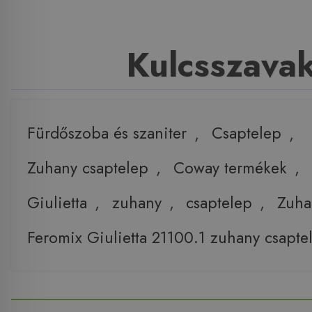
Kulcsszava
Fürdőszoba és szaniter
,
Csaptelep
,
Zuhany csaptelep
,
Coway termékek
,
Giulietta
,
zuhany
,
csaptelep
,
Zuha
Feromix Giulietta 21100.1 zuhany csapte