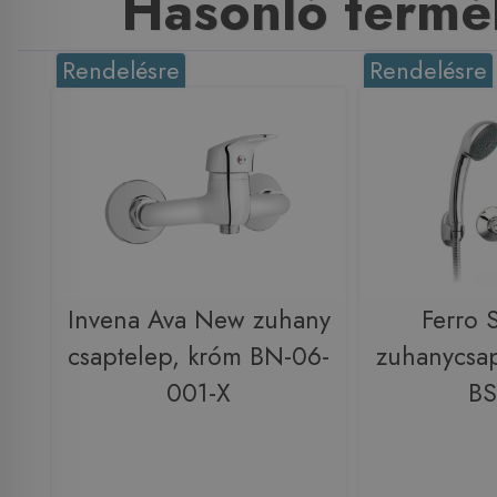
Hasonló termé
Rendelésre
Rendelésre
Invena Ava New zuhany
Ferro S
csaptelep, króm BN-06-
zuhanycsap
001-X
B