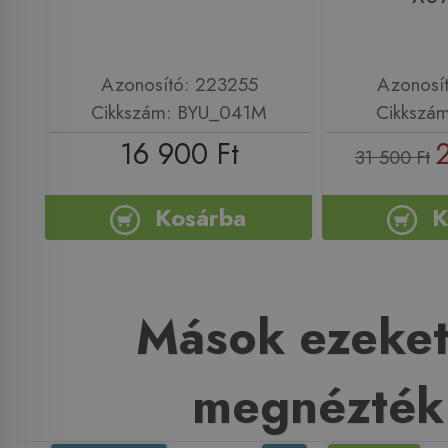
Azonosító: 223255
Azonosí
Cikkszám: BYU_041M
Cikkszá
16 900 Ft
31 500 Ft
Kosárba
K
Mások ezeket
megnézték