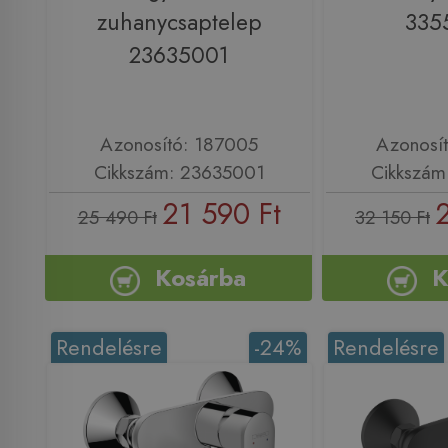
zuhanycsaptelep
335
23635001
Azonosító: 187005
Azonosí
Cikkszám: 23635001
Cikkszám
21 590 Ft
25 490 Ft
32 150 Ft
Kosárba
K
Rendelésre
-24%
Rendelésre