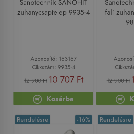
Sanotechnik SANOHIT
Sanotech
zuhanycsaptelep 9935-4
fali zuha
98
Azonosító: 163167
Azonosí
Cikkszám: 9935-4
Cikkszá
10 707 Ft
12 900 Ft
12 900 Ft
Kosárba
K
Rendelésre
-16%
Rendelésre