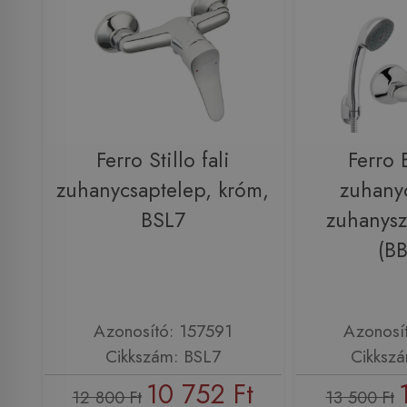
Ferro Stillo fali
Ferro B
zuhanycsaptelep, króm,
zuhany
BSL7
zuhanysz
(B
Azonosító: 157591
Azonosí
Cikkszám: BSL7
Cikksz
10 752 Ft
12 800 Ft
13 500 Ft