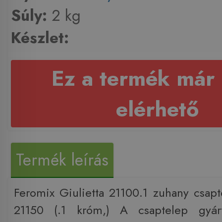
Súly:
2 kg
Készlet:
Ez a termék már
elérhető
Termék leírás
Feromix Giulietta 21100.1 zuhany csap
21150 (.1 króm,) A csaptelep gyárt