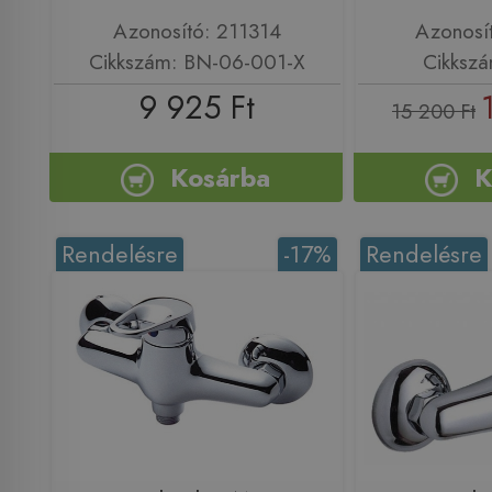
Azonosító: 211314
Azonosí
Cikkszám: BN-06-001-X
Cikksz
9 925 Ft
15 200 Ft
Kosárba
K
Rendelésre
-17%
Rendelésre