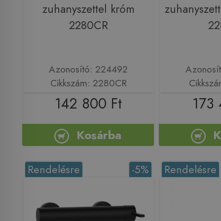
zuhanyszettel króm
zuhanyszett
2280CR
22
Azonosító: 224492
Azonosí
Cikkszám: 2280CR
Cikkszá
142 800 Ft
173 
Kosárba
K
Rendelésre
-5%
Rendelésre