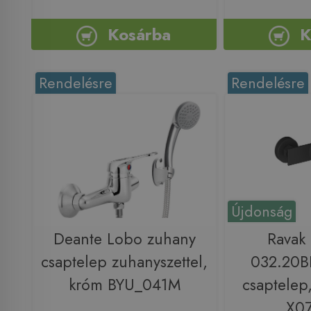
Kosárba
K
Rendelésre
Rendelésre
Újdonság
Deante Lobo zuhany
Ravak
csaptelep zuhanyszettel,
032.20B
króm BYU_041M
csaptelep,
X0