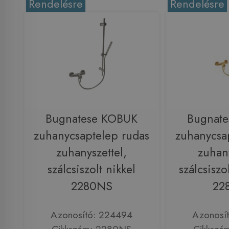
Rendelésre
Rendelésre
Bugnatese KOBUK
Bugnat
zuhanycsaptelep rudas
zuhanycsa
zuhanyszettel,
zuhany
szálcsiszolt nikkel
szálcsiszo
2280NS
22
Azonosító: 224494
Azonosí
Cikkszám: 2280NS
Cikkszá