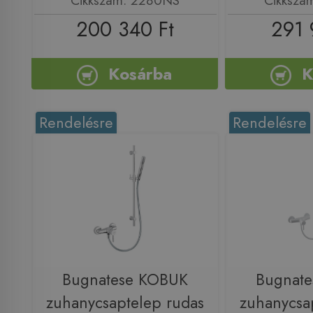
200 340 Ft
291 
Kosárba
K
Rendelésre
Rendelésre
Bugnatese KOBUK
Bugnat
zuhanycsaptelep rudas
zuhanycsa