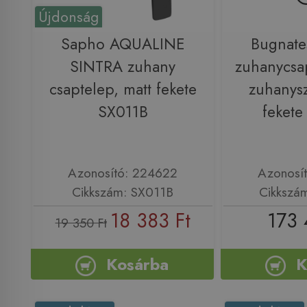
Újdonság
Sapho AQUALINE
Bugnat
SINTRA zuhany
zuhanycsa
csaptelep, matt fekete
zuhanysz
SX011B
feket
Azonosító: 224622
Azonosí
Cikkszám: SX011B
Cikkszá
18 383 Ft
173 
19 350 Ft
Kosárba
K