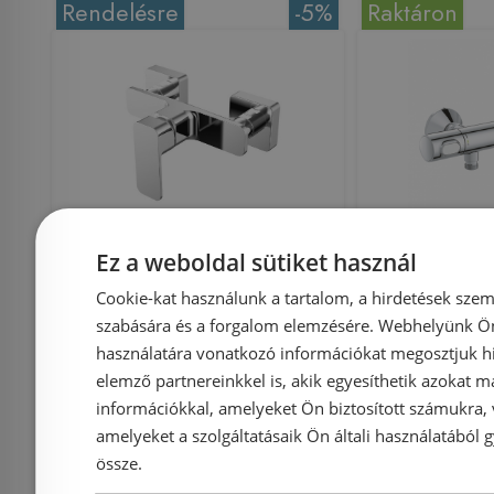
Rendelésre
-5%
Raktáron
Wellis MyLine Spa
GROHE Gr
Ez a weboldal sütiket használ
Cosmo zuhanycsaptelep
termoszt
Cookie-kat használunk a tartalom, a hirdetések szem
szabására és a forgalom elemzésére. Webhelyünk Ön 
ACS0206
csaptele
használatára vonatkozó információkat megosztjuk hi
elemző partnereinkkel is, akik egyesíthetik azokat m
információkkal, amelyeket Ön biztosított számukra,
amelyeket a szolgáltatásaik Ön általi használatából g
össze.
Azonosító: 165845
Azonosí