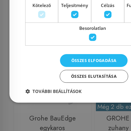
Cikkszám: ACS0206
Cikkszám
Kötelező
Teljesítmény
Célzás
F
42 650 Ft
44 900 Ft
46 900 Ft
Besorolatlan
Kosárba
K
Raktáron
-15%
Raktáron
ÖSSZES ELFOGADÁSA
ÖSSZES ELUTASÍTÁSA
TOVÁBBI BEÁLLÍTÁSOK
Még 2 db ez
Grohe BauEdge
GROHE 
egykaros
zuhany 