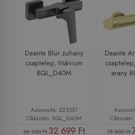
Deante Blur zuhany
Deante Ar
csaptelep, titánium
csaptelep,
BQL_D40M
arany 
Azonosító: 223351
Azonosí
Cikkszám: BQL_D40M
Cikkszám
32 699 Ft
36 900 Ft
78 900 Ft