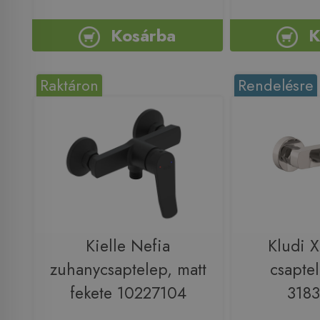
Kosárba
K
Raktáron
Rendelésre
Kielle Nefia
Kludi 
zuhanycsaptelep, matt
csapte
fekete 10227104
318