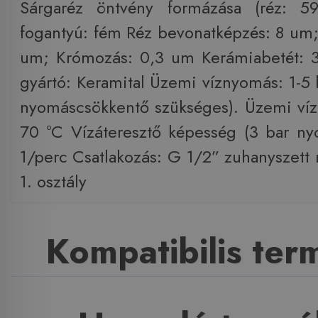
Sárgaréz öntvény formázása (réz: 5
fogantyú: fém Réz bevonatképzés: 8 um;
um; Krómozás: 0,3 um Kerámiabetét: 3
gyártó: Keramital Üzemi víznyomás: 1-5 b
nyomáscsökkentő szükséges). Üzemi víz
70 °C Vízáteresztő képesség (3 bar n
1/perc Csatlakozás: G 1/2” zuhanyszett 
1. osztály
Kompatibilis te