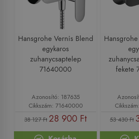
Hansgrohe Vernis Blend
Hansgrohe 
egykaros
egy
zuhanycsaptelep
zuhanycsa
71640000
fekete
Azonosító: 187635
Azonosí
Cikkszám: 71640000
Cikkszám
28 900 Ft
38 127 Ft
53 430 Ft
Kosárba
K