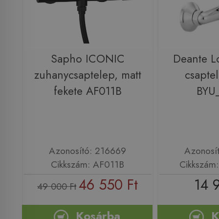
Sapho ICONIC
Deante L
zuhanycsaptelep, matt
csapte
fekete AF011B
BYU
Azonosító: 216669
Azonosí
Cikkszám: AF011B
Cikkszám
46 550 Ft
14 
49 000 Ft
Kosárba
K