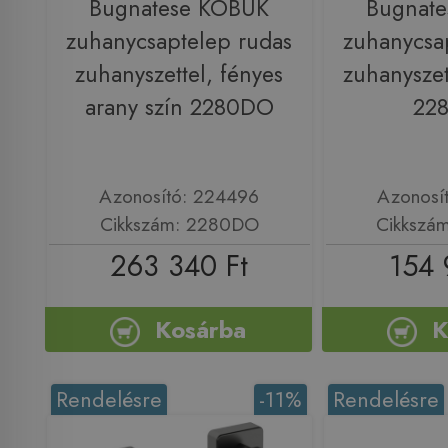
Bugnatese KOBUK
Bugnat
zuhanycsaptelep rudas
zuhanycsa
zuhanyszettel, fényes
zuhanyszet
arany szín 2280DO
22
Azonosító: 224496
Azonosí
Cikkszám: 2280DO
Cikkszá
263 340 Ft
154 
Kosárba
K
Rendelésre
-11%
Rendelésre