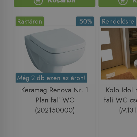
Raktáron
-50%
Rendelésre
Még 2 db ezen az áron!
Keramag Renova Nr. 1
Kolo Idol 
Plan fali WC
fali WC c
(202150000)
(M13