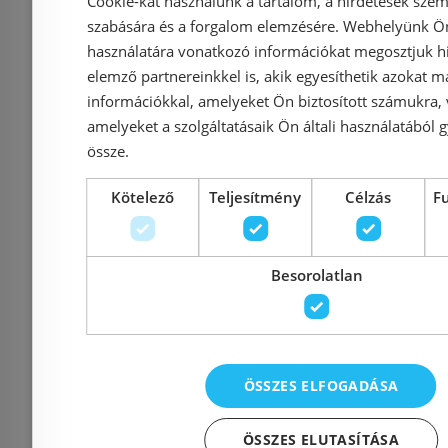
(11.732.00.02)
700
Cookie-kat használunk a tartalom, a hirdetések szem
szabására és a forgalom elemzésére. Webhelyünk Ön 
használatára vonatkozó információkat megosztjuk hi
elemző partnereinkkel is, akik egyesíthetik azokat m
Azonosító: 177615
Azonosí
információkkal, amelyeket Ön biztosított számukra,
Cikkszám: 117320002
Cikkszám
amelyeket a szolgáltatásaik Ön általi használatából g
össze.
63 200 Ft
79 290 Ft
52 900 Ft
Kötelező
Teljesítmény
Célzás
F
Kosárba
K
Besorolatlan
Raktáron
-5%
Raktáron
ÖSSZES ELFOGADÁSA
ÖSSZES ELUTASÍTÁSA