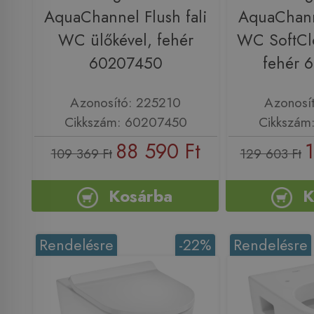
AquaChannel Flush fali
AquaChanne
WC ülőkével, fehér
WC SoftClo
60207450
fehér 
Azonosító: 225210
Azonosí
Cikkszám: 60207450
Cikkszám
88 590 Ft
1
109 369 Ft
129 603 Ft
Kosárba
K
Rendelésre
-22%
Rendelésre