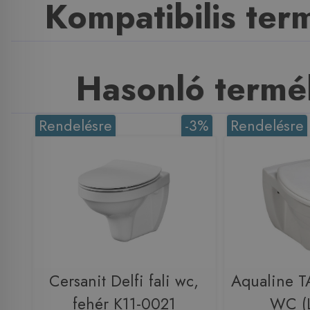
Kompatibilis te
Hasonló termé
Rendelésre
-3%
Rendelésre
Cersanit Delfi fali wc,
Aqualine TA
fehér K11-0021
WC (