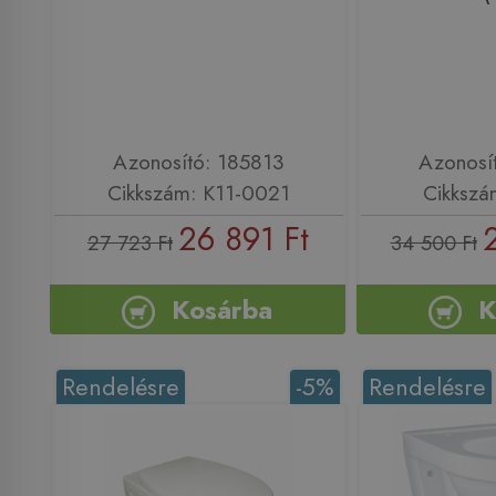
Azonosító: 185813
Azonosí
Cikkszám: K11-0021
Cikkszá
26 891 Ft
27 723 Ft
34 500 Ft
Kosárba
K
Rendelésre
-5%
Rendelésre