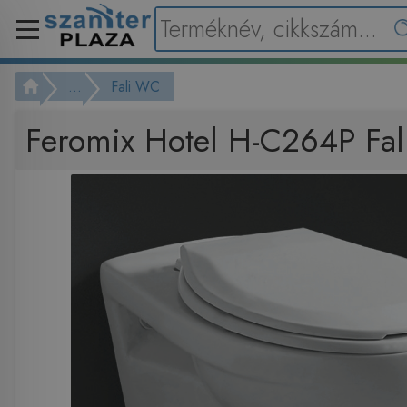
...
Fali WC
Feromix Hotel H-C264P Fal