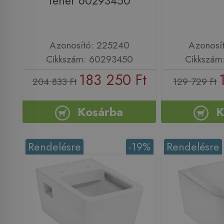
fehér 60293450
Azonosító: 225240
Azonosí
Cikkszám: 60293450
Cikkszám
183 250 Ft
204 833 Ft
129 729 Ft
Kosárba
K
Rendelésre
-19%
Rendelésre