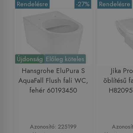
Rendelésre
-27%
Rendelésre
Újdonság
Előleg köteles
Hansgrohe EluPura S
Jika Pro
AquaFall Flush fali WC,
öblítésű f
fehér 60193450
H82095
Azonosító: 225199
Azonosí