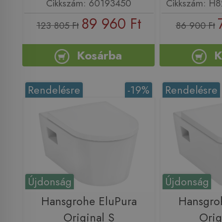
Cikkszám: 60193450
Cikkszám: H
89 960 Ft
123 805 Ft
86 900 Ft
Kosárba
K
Rendelésre
-19%
Rendelésre
Újdonság
Újdonság
Hansgrohe EluPura
Hansgro
Original S
Orig