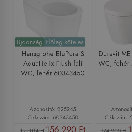
Újdonság
Előleg köteles
Hansgrohe EluPura S
Duravit ME 
AquaHelix Flush fali
WC, fehér
WC, fehér 60343450
Azonosító: 225245
Azonosí
Cikkszám: 60343450
Cikkszám:
156 290 Ft
1
191 014 Ft
174 900 Ft