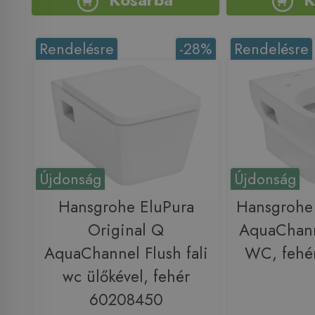
Rendelésre
-28%
Rendelésre
Újdonság
Újdonság
Hansgrohe EluPura
Hansgrohe
Original Q
AquaChanne
AquaChannel Flush fali
WC, fehé
wc ülőkével, fehér
60208450