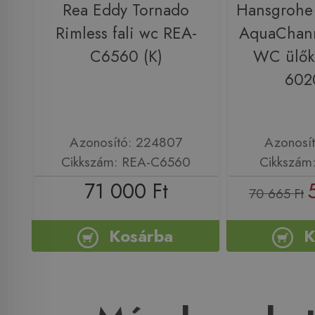
Rea Eddy Tornado
Hansgrohe
Rimless fali wc REA-
AquaChanne
C6560 (K)
WC ülőké
602
Azonosító: 224807
Azonosí
Cikkszám: REA-C6560
Cikkszám
71 000 Ft
70 665 Ft
Kosárba
K