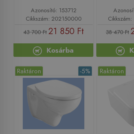
Azonosító: 153712
Azonosí
Cikkszám: 202150000
Cikkszám
21 850 Ft
43 700 Ft
38 470 Ft
Kosárba
K
Raktáron
-5%
Raktáron