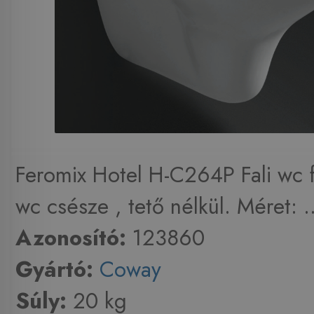
Feromix Hotel H-C264P Fali wc 
wc csésze , tető nélkül. Méret: ..
Azonosító:
123860
Gyártó:
Coway
Súly:
20 kg