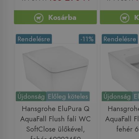
Kosárba
K
Rendelésre
-11%
Rendelésre
Újdonság
Előleg köteles
Újdonság
E
Hansgrohe EluPura Q
Hansgroh
AquaFall Flush fali WC
AquaFall F
SoftClose ülőkével,
fehér 