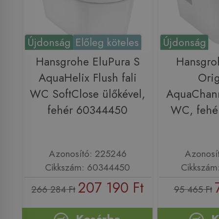
Újdonság
Előleg köteles
Újdonság
Hansgrohe EluPura S
Hansgro
AquaHelix Flush fali
Orig
WC SoftClose ülőkével,
AquaChanne
fehér 60344450
WC, fehé
Azonosító: 225246
Azonosí
Cikkszám: 60344450
Cikkszám
207 190 Ft
266 284 Ft
95 465 Ft
Kosárba
K