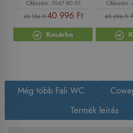
Cikkszám: 7047 R0 01
Cikkszám:
40 996 Ft
43 154 Ft
60 696 Ft
Kosárba
K
Még több Fali WC
Coway
Termék leírás