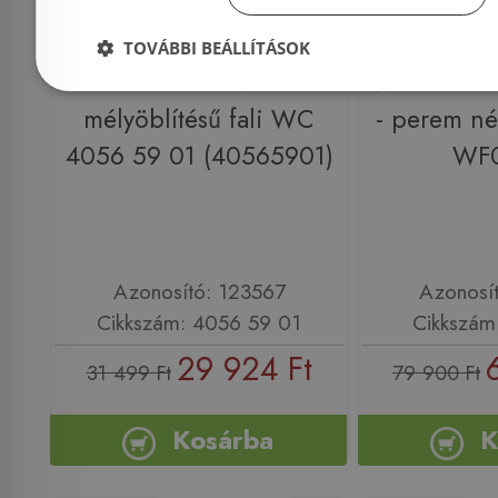
TOVÁBBI BEÁLLÍTÁSOK
Alföldi Saval
Wellis Cle
mélyöblítésű fali WC
- perem né
4056 59 01 (40565901)
WF
Azonosító: 123567
Azonosí
Cikkszám: 4056 59 01
Cikkszá
29 924 Ft
31 499 Ft
79 900 Ft
Kosárba
K