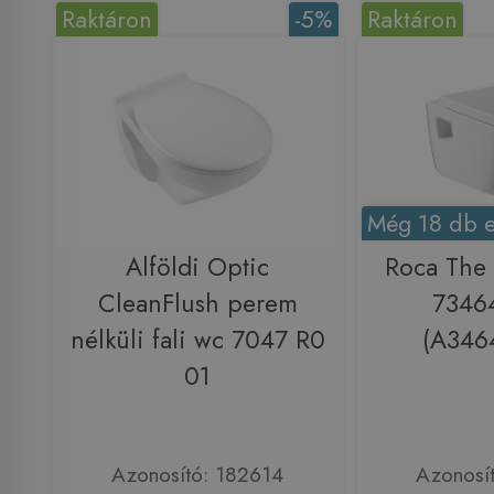
Raktáron
-5%
Raktáron
Még 18 db e
Alföldi Optic
Roca The 
CleanFlush perem
7346
nélküli fali wc 7047 R0
(A346
01
Azonosító: 182614
Azonosí