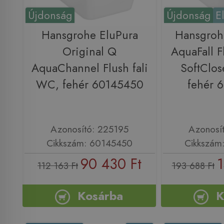
Újdonság
Újdonság
E
Hansgrohe EluPura
Hansgroh
Original Q
AquaFall F
AquaChannel Flush fali
SoftClos
WC, fehér 60145450
fehér 
Azonosító: 225195
Azonosí
Cikkszám: 60145450
Cikkszám
90 430 Ft
1
112 163 Ft
193 688 Ft
Kosárba
K