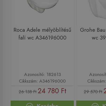
Roca Adele mélyöblítésű
Grohe Bau 
fali wc A346196000
wc 3
Azonosító: 182613
Azonosí
Cikkszám: A346196000
Cikkszám
24 780 Ft
26 138 Ft
29 570 Ft
Kosárba
K