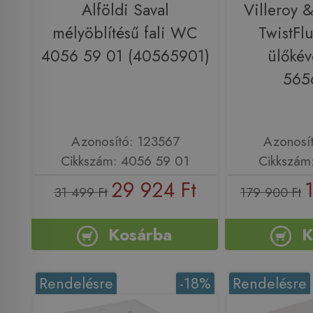
Alföldi Saval
Villeroy 
mélyöblítésű fali WC
TwistFlu
4056 59 01 (40565901)
ülőkév
565
Azonosító: 123567
Azonosí
Cikkszám: 4056 59 01
Cikkszám
29 924 Ft
31 499 Ft
179 900 Ft
Kosárba
K
Rendelésre
-18%
Rendelésre