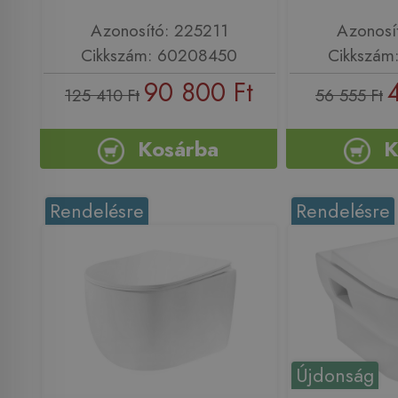
Azonosító: 225211
Azonosí
Cikkszám: 60208450
Cikkszám
90 800 Ft
125 410 Ft
56 555 Ft
Kosárba
K
Rendelésre
Rendelésre
Újdonság