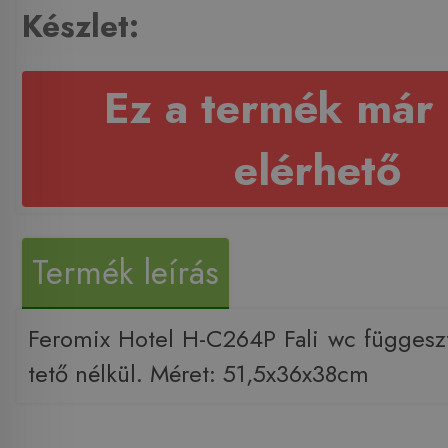
Készlet:
Ez a termék már
elérhető
Termék leírás
Feromix Hotel H-C264P Fali wc függeszt
tető nélkül. Méret: 51,5x36x38cm