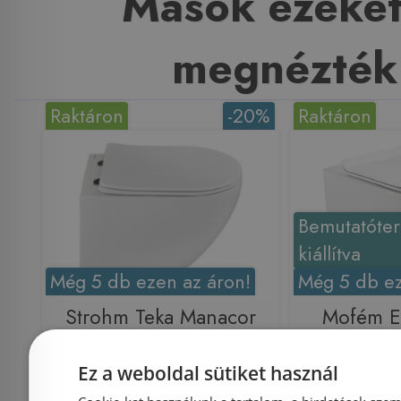
Mások ezeket
megnézték
Raktáron
-20%
Raktáron
Bemutatóte
kiállítva
Még 5 db ezen az áron!
Még 5 db ez
Strohm Teka Manacor
Mofém 
Rimless fali wc ülőkével
nélküli f
Ez a weboldal sütiket használ
117320002
Close 