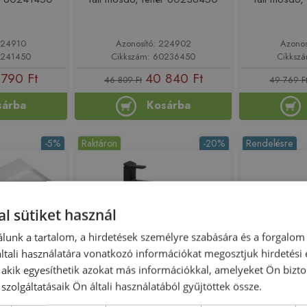
224910
Azonosító: 224902
Azonos
0241450
Cikkszám: 60236450
Cikksz
 790 Ft
40 840 Ft
46 809 Ft
49 769 F
sárba
Kosárba
-5%
Raktáron
-20%
Rendelésre
l sütiket használ
lunk a tartalom, a hirdetések személyre szabására és a forgalom
tali használatára vonatkozó információkat megosztjuk hirdetési
, akik egyesíthetik azokat más információkkal, amelyeket Ön bizto
szolgáltatásaik Ön általi használatából gyűjtöttek össze.
x31 cm fali
Mexen Iris falra/pultra ültethető
Geberit S
ehér AR6041
mosdó 45x40 cm, fehér
65x40 cm f