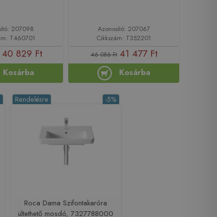
ító: 207098
Azonosító: 207067
ám: T460701
Cikkszám: T352201
40 829 Ft
41 477 Ft
46 086 Ft
Kosárba
Kosárba
%
Rendelésre
-5%
Roca Dama Szifontakaróra
ültethető mosdó, 7327788000