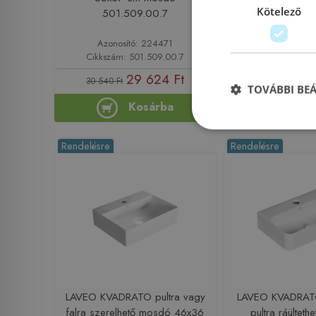
Kötelező
501.509.00.7
Azonosító: 224471
Azonosító:
Cikkszám: 501.509.00.7
Cikkszám: 
29 624 Ft
37 
30 540 Ft
39 000 Ft
TOVÁBBI BE
Kosárba
Ko
Rendelésre
Rendelésre
LAVEO KVADRATO pultra vagy
LAVEO KVADRATO
falra szerelhető mosdó 46x36
pultra ráültet