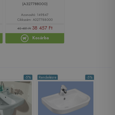
(A327788000)
Azonosító: 149847
Cikkszám: A327788000
38 457 Ft
40 481 Ft
Kosárba
-5%
Rendelésre
-5%