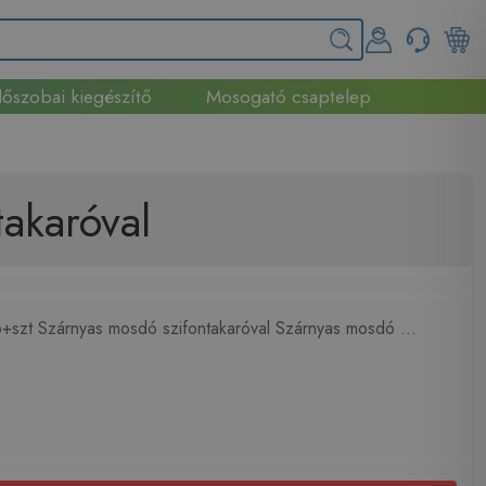
őszobai kiegészítő
Mosogató csaptelep
akaróval
+szt Szárnyas mosdó szifontakaróval Szárnyas mosdó ...