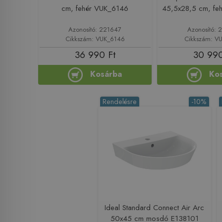
cm, fehér VUK_6146
45,5x28,5 cm, fe
Azonosító: 221647
Azonosító: 
Cikkszám: VUK_6146
Cikkszám: V
36 990 Ft
30 990
Kosárba
Ko
Rendelésre
-10%
Ideal Standard Connect Air Arc
50x45 cm mosdó E138101