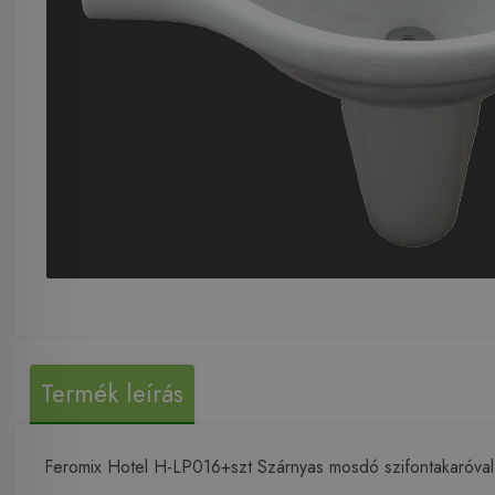
Termék leírás
Feromix Hotel H-LP016+szt Szárnyas mosdó szifontakaróval 