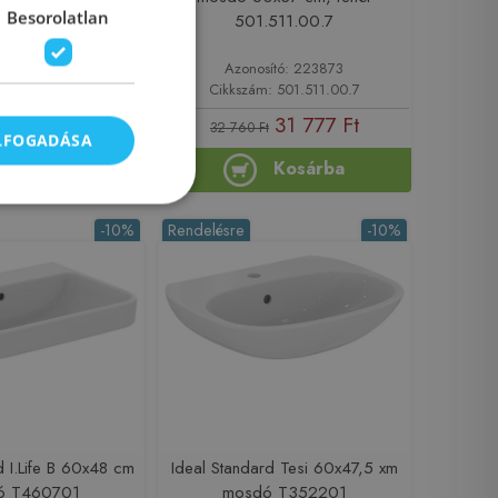
Besorolatlan
.893.00.7
501.511.00.7
ító: 222042
Azonosító: 223873
: 501.893.00.7
Cikkszám: 501.511.00.7
39 052 Ft
31 777 Ft
t
32 760 Ft
ELFOGADÁSA
Kosárba
Kosárba
-10%
Rendelésre
-10%
d I.Life B 60x48 cm
Ideal Standard Tesi 60x47,5 xm
ó T460701
mosdó T352201