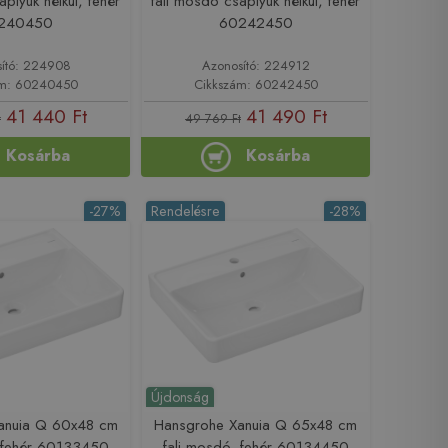
aplyuk nélkül, fehér
fali mosdó csaplyuk nélkül, fehér
240450
60242450
ító: 224908
Azonosító: 224912
ám: 60240450
Cikkszám: 60242450
41 440 Ft
41 490 Ft
t
49 769 Ft
Kosárba
Kosárba
-27%
Rendelésre
-28%
Újdonság
anuia Q 60x48 cm
Hansgrohe Xanuia Q 65x48 cm
, fehér 60133450
fali mosdó, fehér 60134450