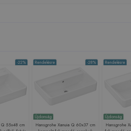
-22%
Rendelésre
-28%
Rendelésre
Újdonság
Újdonság
a Q 55x48 cm
Hansgrohe Xanuia Q 60x37 cm
Hansgrohe X