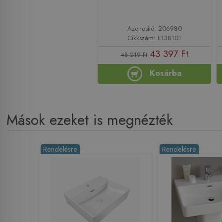
Azonosító: 206980
Cikkszám: E138101
43 397 Ft
48 219 Ft
Kosárba
Mások ezeket is megnézték
Rendelésre
Rendelésre