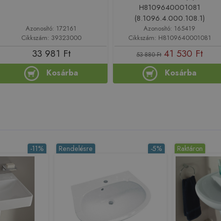
H8109640001081
(8.1096.4.000.108.1)
Azonosító: 172161
Azonosító: 165419
Cikkszám: 39323000
Cikkszám: H8109640001081
33 981 Ft
41 530 Ft
53 880 Ft
Kosárba
Kosárba
-11%
Rendelésre
-5%
Raktáron