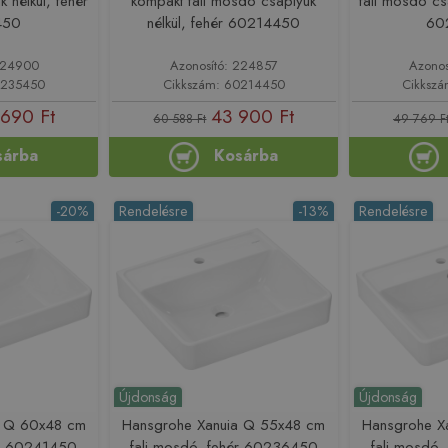
 nélkül, fehér
kompakt fali mosdó csaplyuk
fali mosdó cs
450
nélkül, fehér 60214450
60
 224900
Azonosító: 224857
Azonos
0235450
Cikkszám: 60214450
Cikksz
 690 Ft
43 900 Ft
60 588 Ft
49 769 F
sárba
Kosárba
-20%
Rendelésre
-13%
Rendelésre
Újdonság
Újdonság
a Q 60x48 cm
Hansgrohe Xanuia Q 55x48 cm
Hansgrohe X
ér 60241450
fali mosdó, fehér 60236450
fali mosdó