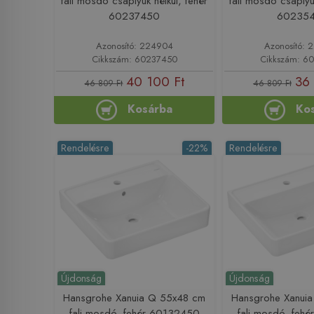
fali mosdó csaplyuk nélkül, fehér
fali mosdó csaplyuk
60237450
60235
Azonosító: 224904
Azonosító:
Cikkszám: 60237450
Cikkszám: 6
40 100 Ft
36
46 809 Ft
46 809 Ft
Kosárba
Ko
Rendelésre
-22%
Rendelésre
Újdonság
Újdonság
Hansgrohe Xanuia Q 55x48 cm
Hansgrohe Xanui
fali mosdó, fehér 60132450
fali mosdó, feh