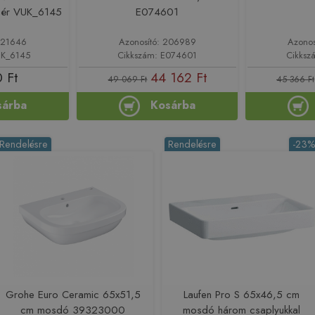
hér VUK_6145
E074601
221646
Azonosító: 206989
Azonos
UK_6145
Cikkszám: E074601
Cikksz
 Ft
44 162 Ft
49 069 Ft
45 366 Ft
sárba
Kosárba
Rendelésre
Rendelésre
-23
Grohe Euro Ceramic 65x51,5
Laufen Pro S 65x46,5 cm
cm mosdó 39323000
mosdó három csaplyukkal