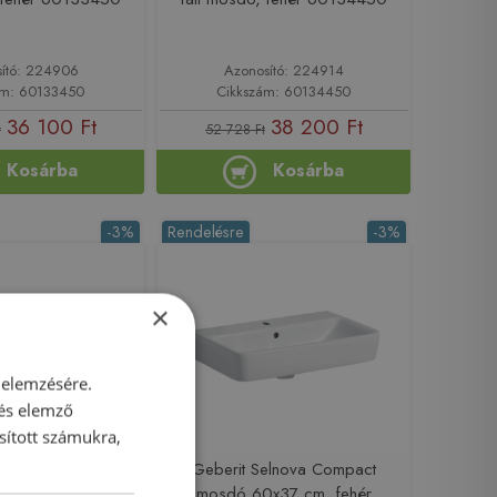
ító: 224906
Azonosító: 224914
ám: 60133450
Cikkszám: 60134450
36 100 Ft
38 200 Ft
t
52 728 Ft
Kosárba
Kosárba
-3%
Rendelésre
-3%
×
 elemzésére.
 és elemző
sított számukra,
elnova Compact
Geberit Selnova Compact
ali mosdó, fehér
mosdó 60x37 cm, fehér