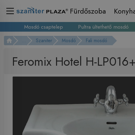
Fürdőszoba
Konyh
Mosdó csaptelep
Pultra ültethető mosdó
...
Szaniter
Mosdó
Fali mosdó
Feromix Hotel H-LP016+