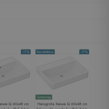
-17%
Rendelésre
-17%
Újdonság
anuia Q 60x48 cm
Hansgrohe Xanuia Q 60x48 cm