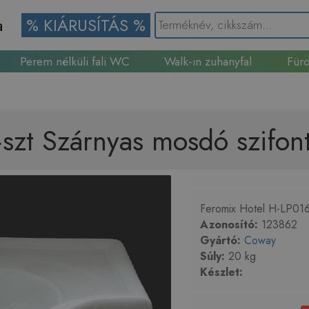
a
% KIÁRUSÍTÁS %
Perem nélküli fali WC
Walk-in zuhanyfal
Fürd
Gránit mosogató
szt Szárnyas mosdó szifont
Feromix Hotel H-LP016
Azonosító:
123862
Gyártó:
Coway
Súly:
20 kg
Készlet: