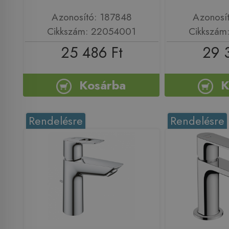
Azonosító: 187848
Azonosí
Cikkszám: 22054001
Cikkszám
25 486 Ft
29 
Kosárba
K
Rendelésre
Rendelésre