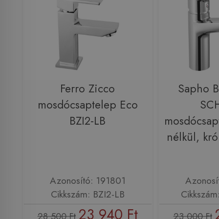
Ferro Zicco
Sapho 
mosdócsaptelep Eco
SC
BZI2-LB
mosdócsapt
nélkül, kr
Azonosító: 191801
Azonosí
Cikkszám: BZI2-LB
Cikkszám
23 940 Ft
28 500 Ft
23 000 Ft