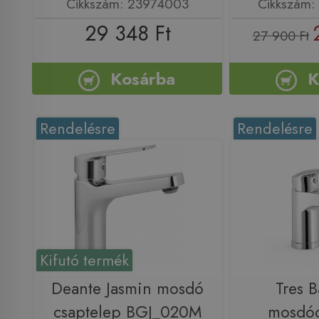
Cikkszám: 23974003
Cikkszám
29 348 Ft
27 900 Ft
Kosárba
K
Rendelésre
Rendelésre
Kifutó termék
Deante Jasmin mosdó
Tres B
csaptelep BGJ_020M
mosdóc