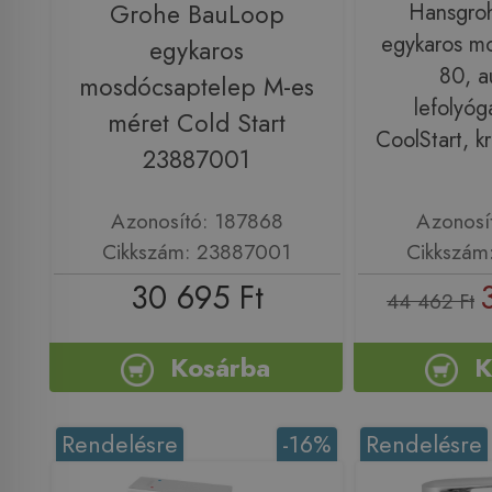
Grohe BauLoop
Hansgroh
egykaros m
egykaros
80, a
mosdócsaptelep M-es
lefolyóg
méret Cold Start
CoolStart, 
23887001
Azonosító: 187868
Azonosí
Cikkszám: 23887001
Cikkszám
30 695 Ft
44 462 Ft
Kosárba
K
Rendelésre
-16%
Rendelésre