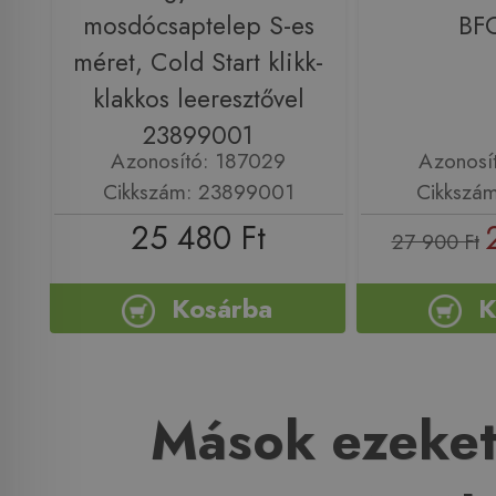
mosdócsaptelep S-es
BF
méret, Cold Start klikk-
klakkos leeresztővel
23899001
Azonosító: 187029
Azonosí
Cikkszám: 23899001
Cikkszá
25 480 Ft
27 900 Ft
Kosárba
K
Mások ezeket