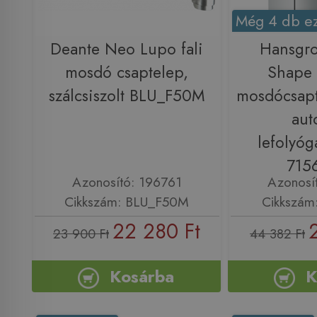
Még 4 db ez
Deante Neo Lupo fali
Hansgro
mosdó csaptelep,
Shape 
szálcsiszolt BLU_F50M
mosdócsapt
aut
lefolyóg
715
Azonosító: 196761
Azonosí
Cikkszám: BLU_F50M
Cikkszám
22 280 Ft
23 900 Ft
44 382 Ft
Kosárba
K