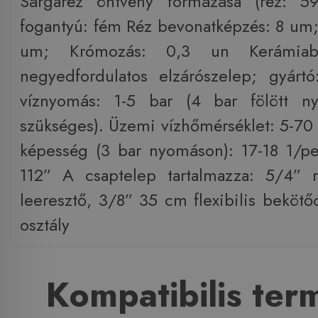
Sárgaréz öntvény formázása (réz: 5
fogantyú: fém Réz bevonatképzés: 8 um;
um; Krómozás: 0,3 un Kerámiabet
negyedfordulatos elzárószelep; gyárt
víznyomás: 1-5 bar (4 bar fölött n
szükséges). Üzemi vízhőmérséklet: 5-70 
képesség (3 bar nyomáson): 17-18 1/pe
112” A csaptelep tartalmazza: 5/4” 
leeresztő, 3/8” 35 cm flexibilis bekötő
osztály
Kompatibilis te