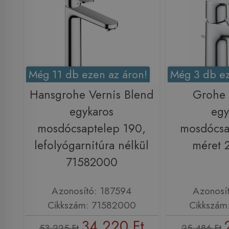
Még 11 db ezen az áron!
Még 3 db ez
Hansgrohe Vernis Blend
Grohe
egykaros
egy
mosdócsaptelep 190,
mosdócsa
lefolyógarnitúra nélkül
méret 
71582000
Azonosító: 187594
Azonosí
Cikkszám: 71582000
Cikkszám
34 220 Ft
53 225 Ft
25 486 Ft