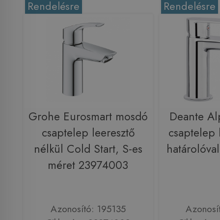
Rendelésre
Rendelésre
Grohe Eurosmart mosdó
Deante Al
csaptelep leeresztő
csaptelep 
nélkül Cold Start, S-es
határolóv
méret 23974003
Azonosító: 195135
Azonosí