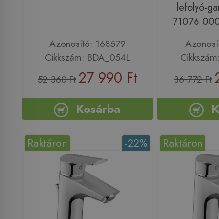
lefolyó-ga
71076 000
Azonosító: 168579
Azonosí
Cikkszám: BDA_054L
Cikkszám
27 990 Ft
52 360 Ft
36 772 Ft
Kosárba
K
Raktáron
-22%
Raktáron