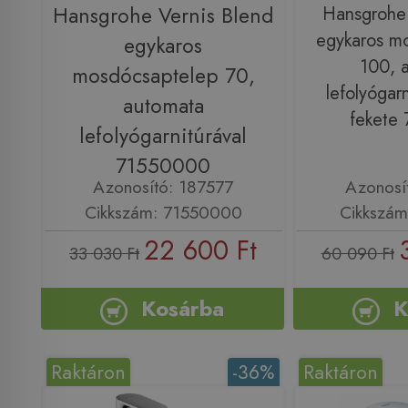
Hansgrohe Vernis Blend
Hansgrohe 
egykaros m
egykaros
100, 
mosdócsaptelep 70,
lefolyógarn
automata
fekete
lefolyógarnitúrával
71550000
Azonosító: 187577
Azonosí
Cikkszám: 71550000
Cikkszám
22 600 Ft
33 030 Ft
60 090 Ft
Kosárba
K
Raktáron
-36%
Raktáron