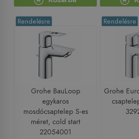
Rendelésre
Rendelésre
Grohe BauLoop
Grohe Eur
egykaros
csaptelep
mosdócsaptelep S-es
329
méret, cold start
22054001