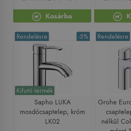
Kosárba
K
Rendelésre
-5%
Rendelésre
Kifutó termék
Sapho LUKA
Grohe Eur
mosdócsaptelep, króm
csaptele
LK02
nélkül Col