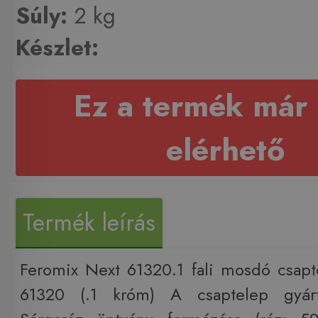
Súly:
2 kg
Készlet:
Ez a termék már
elérhető
Termék leírás
Feromix Next 61320.1 fali mosdó csap
61320 (.1 króm) A csaptelep gyártá