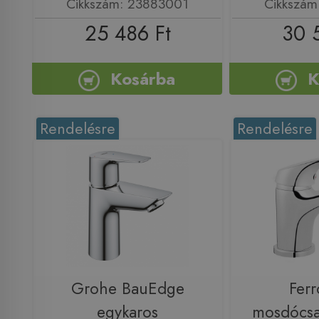
Cikkszám: 23883001
Cikkszám
25 486 Ft
30 
Kosárba
K
Rendelésre
Rendelésre
Grohe BauEdge
Fer
egykaros
mosdócsa