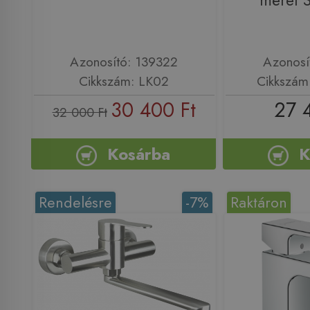
méret 
Azonosító: 139322
Azonosí
Cikkszám: LK02
Cikkszám
30 400 Ft
27 
32 000 Ft
Kosárba
K
Rendelésre
-7%
Raktáron