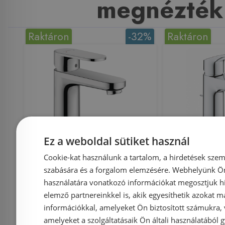
megnézték
Raktáron
-32%
Raktáron
Még 16 db ezen az áron!
Ez a weboldal sütiket használ
Hansgrohe Vernis Blend
GROHE 
Cookie-kat használunk a tartalom, a hirdetések szem
egykaros
mosdó 
szabására és a forgalom elemzésére. Webhelyünk Ön 
mosdócsaptelep 100,
leeresztő
használatára vonatkozó információkat megosztjuk hi
elemző partnereinkkel is, akik egyesíthetik azokat m
automata
információkkal, amelyeket Ön biztosított számukra,
lefolyógarnitúrával
amelyeket a szolgáltatásaik Ön általi használatából g