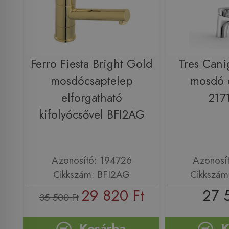
Ferro Fiesta Bright Gold
Tres Cani
mosdócsaptelep
mosdó 
elforgatható
217
kifolyócsővel BFI2AG
Azonosító: 194726
Azonosí
Cikkszám: BFI2AG
Cikkszám
29 820 Ft
27 
35 500 Ft
Kosárba
K