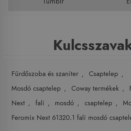
Tumblr
E
Kulcsszava
Fürdőszoba és szaniter
,
Csaptelep
,
Mosdó csaptelep
,
Coway termékek
,
Next
,
fali
,
mosdó
,
csaptelep
,
Mo
Feromix Next 61320.1 fali mosdó csaptel