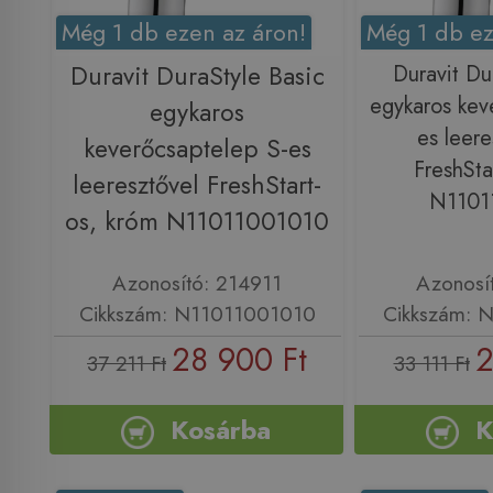
Még 1 db ezen az áron!
Még 1 db ez
Duravit DuraStyle Basic
Duravit Du
egykaros kev
egykaros
es leere
keverőcsaptelep S-es
FreshSta
leeresztővel FreshStart-
N1101
os, króm N11011001010
Azonosító: 214911
Azonosí
Cikkszám: N11011001010
Cikkszám: 
28 900 Ft
2
37 211 Ft
33 111 Ft
Kosárba
K