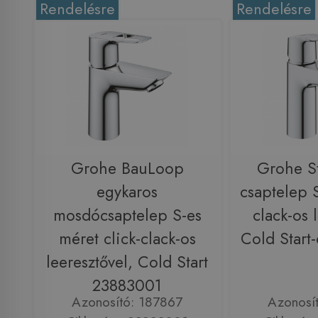
Rendelésre
Rendelésre
Grohe BauLoop
Grohe S
egykaros
csaptelep S
mosdócsaptelep S-es
clack-os 
méret click-clack-os
Cold Start
leeresztővel, Cold Start
23883001
Azonosító: 187867
Azonosí