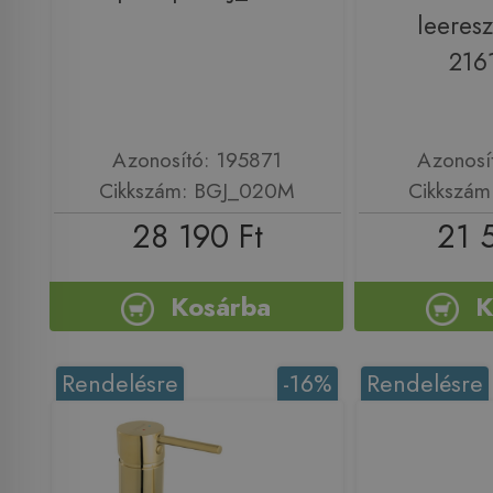
leeresz
216
Azonosító: 195871
Azonosí
Cikkszám: BGJ_020M
Cikkszám
28 190 Ft
21 
Kosárba
K
Rendelésre
-16%
Rendelésre