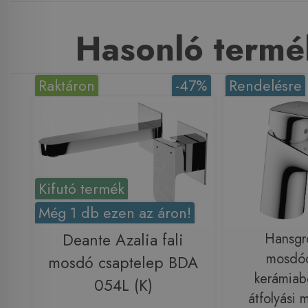
Hasonló termé
Raktáron
-47%
Rendelésre
Kifutó termék
Még 1 db ezen az áron!
Deante Azalia fali
Hansgr
mosdóc
mosdó csaptelep BDA
kerámiabe
054L (K)
átfolyási 