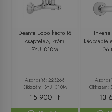
Deante Lobo kádtöltő
Invena
csaptelep, króm
kádcsaptel
BYU_010M
06-
Azonosító: 223266
Azonosí
Cikkszám: BYU_010M
Cikkszám:
15 900 Ft
13 