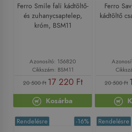
Ferro Smile fali kádtöltő-
Ferro Sav
és zuhanycsaptelep,
kádtöltő c
króm, BSM11
Azonosító: 156820
Azonosí
Cikkszám: BSM11
Cikksz
17 220 Ft
20 500 Ft
20 500 Ft
Kosárba
K
Rendelésre
-16%
Rendelésre