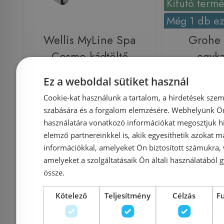
Kifutó term
Még 1 db ez
Wellis MyLine Spa
Grohe
Cosmo kádtöltő
egyka
csaptelep ACS0204
kádcsapt
Ez a weboldal sütiket használ
233
Cookie-kat használunk a tartalom, a hirdetések szem
szabására és a forgalom elemzésére. Webhelyünk Ön 
használatára vonatkozó információkat megosztjuk hi
Azonosító: 165844
Azonosí
elemző partnereinkkel is, akik egyesíthetik azokat m
Cikkszám: ACS0204
Cikkszám
információkkal, amelyeket Ön biztosított számukra,
amelyeket a szolgáltatásaik Ön általi használatából g
52 150 Ft
54 900 Ft
27 040 Ft
össze.
Kötelező
Teljesítmény
Célzás
F
Kosárba
K