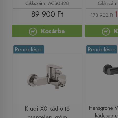
Cikkszám: ACS0428
Cikkszám
89 900 Ft
1
173 900 Ft
Kosárba
K
Rendelésre
Rendelésre
Kludi X0 kádtöltő
Hansgrohe Vi
kádcsaptel
csaptelep króm