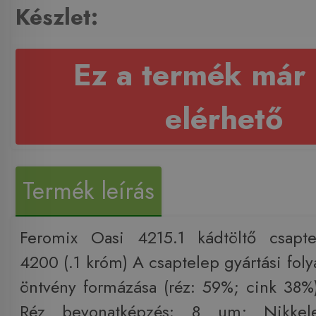
Készlet:
Ez a termék már
elérhető
Termék leírás
Feromix Oasi 4215.1 kádtöltő csapt
4200 (.1 króm) A csaptelep gyártási fol
öntvény formázása (réz: 59%; cink 38%
Réz bevonatképzés: 8 um; Nikkel