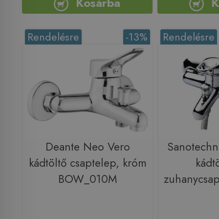
Kosárba
K
Rendelésre
-13%
Rendelésre
Deante Neo Vero
Sanotech
kádtöltő csaptelep, króm
kádtö
BOW_010M
zuhanycsap