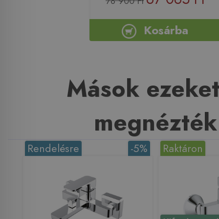
78 900 Ft
Kosárba
Mások ezeket
megnézték
Rendelésre
-5%
Raktáron