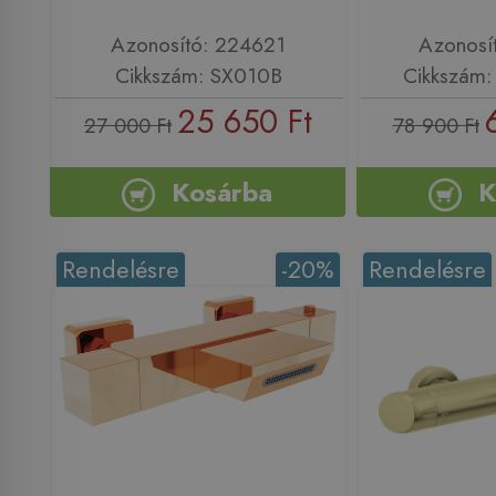
Azonosító: 224621
Azonosí
Cikkszám: SX010B
Cikkszám
25 650 Ft
27 000 Ft
78 900 Ft
Kosárba
K
Rendelésre
-20%
Rendelésre