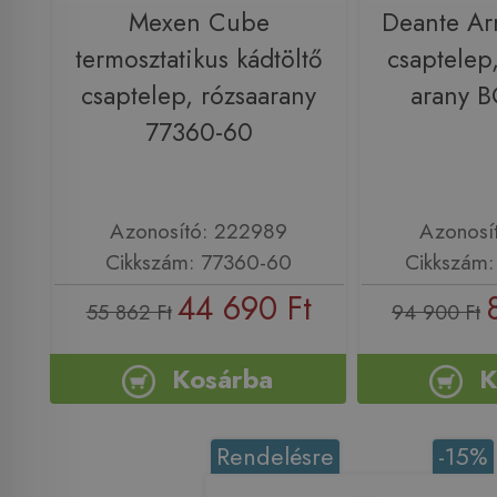
Mexen Cube
Deante Arn
termosztatikus kádtöltő
csaptelep,
csaptelep, rózsaarany
arany 
77360-60
Azonosító: 222989
Azonosí
Cikkszám: 77360-60
Cikkszám
44 690 Ft
55 862 Ft
94 900 Ft
Kosárba
K
Rendelésre
-15%