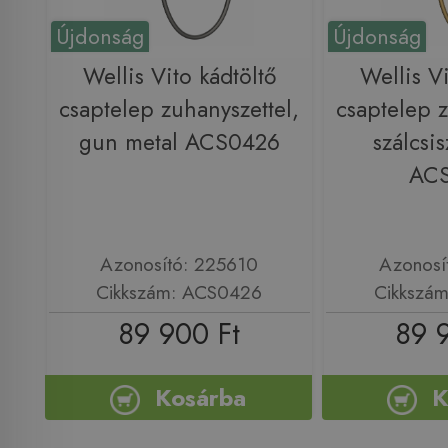
Újdonság
Újdonság
Wellis Vito kádtöltő
Wellis Vi
csaptelep zuhanyszettel,
csaptelep z
gun metal ACS0426
szálcsis
AC
Azonosító: 225610
Azonosí
Cikkszám: ACS0426
Cikkszá
89 900 Ft
89 
Kosárba
K