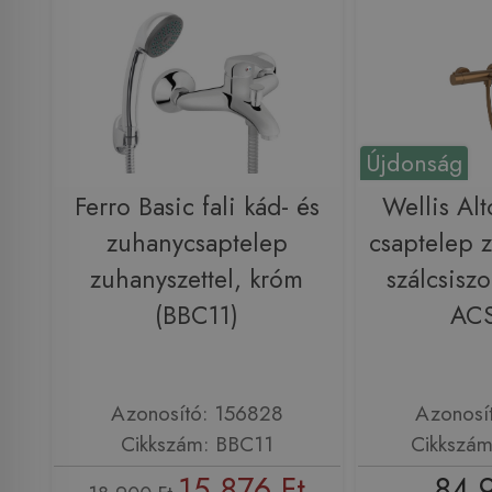
Újdonság
Ferro Basic fali kád- és
Wellis Alt
zuhanycsaptelep
csaptelep z
zuhanyszettel, króm
szálcsiszo
(BBC11)
AC
Azonosító: 156828
Azonosí
Cikkszám: BBC11
Cikkszá
15 876 Ft
84 