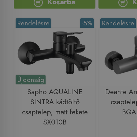
Kosárba
K
Rendelésre
-5%
Rendelésre
Újdonság
Sapho AQUALINE
Deante Arn
SINTRA kádtöltő
csaptele
csaptelep, matt fekete
BQA
SX010B