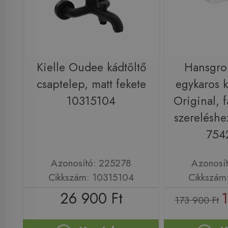
Kielle Oudee kádtöltő
Hansgro
csaptelep, matt fekete
egykaros 
10315104
Original, f
szereléshe
754
Azonosító: 225278
Azonosí
Cikkszám: 10315104
Cikkszám
26 900 Ft
1
173 900 Ft