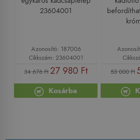
egykaros kádcsaptelep
kádtöltő
23604001
befordíthat
kró
Azonosító: 187006
Azonosí
Cikkszám: 23604001
Cikksz
27 980 Ft
34 676 Ft
53 000 Ft
Kosárba
K