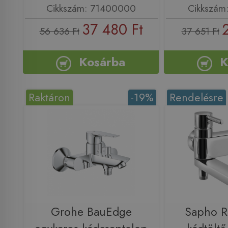
Cikkszám: 71400000
Cikkszám
37 480 Ft
56 636 Ft
37 651 Ft
Kosárba
K
Raktáron
-19%
Rendelésre
Grohe BauEdge
Sapho 