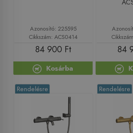
AC
Azonosító: 225595
Azonosí
Cikkszám: ACS0414
Cikkszá
84 900 Ft
84 
Kosárba
K
Rendelésre
Rendelésre