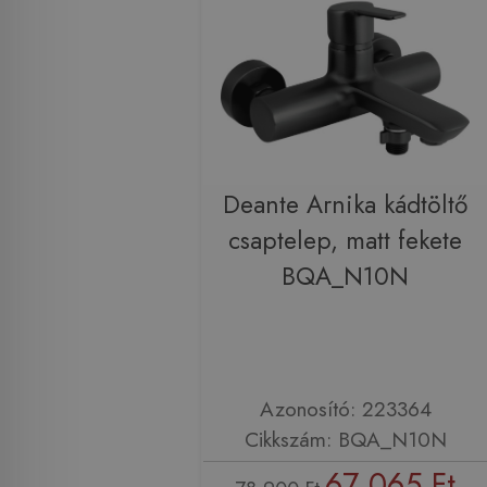
Deante Arnika kádtöltő
csaptelep, matt fekete
BQA_N10N
Azonosító: 223364
Cikkszám: BQA_N10N
67 065 Ft