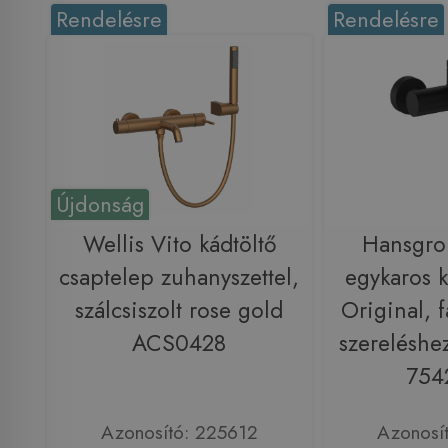
Rendelésre
Rendelésre
Újdonság
Wellis Vito kádtöltő
Hansgro
csaptelep zuhanyszettel,
egykaros 
szálcsiszolt rose gold
Original, f
ACS0428
szereléshez
754
Azonosító: 225612
Azonosí