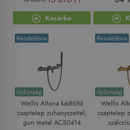
18 900 Ft
Kosárba
K
Rendelésre
Rendelésre
Újdonság
Újdonság
Wellis Altona kádtöltő
Wellis Alt
csaptelep zuhanyszettel,
csaptelep z
gun metal ACS0414
szálcsis