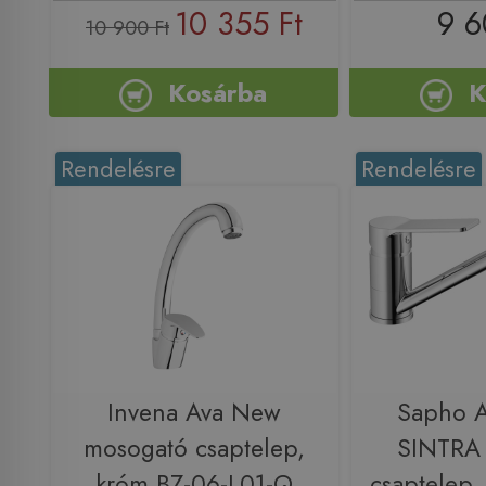
10 355 Ft
9 6
10 900 Ft
Kosárba
K
Rendelésre
Rendelésre
Invena Ava New
Sapho 
mosogató csaptelep,
SINTRA
króm BZ-06-L01-Q
csaptelep