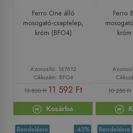
Ferro One álló
Ferro B
mosogató-csaptelep,
mosogató
króm (BFO4)
króm
Azonosító: 167612
Azonosí
Cikkszám: BFO4
Cikksz
11 592 Ft
13 800 Ft
10 250 Ft
Kosárba
K
Rendelésre
-43%
Rendelésre