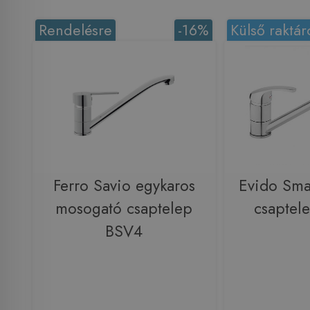
Rendelésre
-16%
Külső raktár
Ferro Savio egykaros
Evido Sma
mosogató csaptelep
csaptel
BSV4