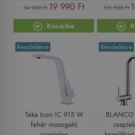
19 990 Ft
1
34 900 Ft
116 900 Ft
Kosárba
K
Rendelésre
Rendelésre
Teka Icon IC 915 W
BLANCO 
fehér mosogató
csaptel
csaptelep
kezelőkarr