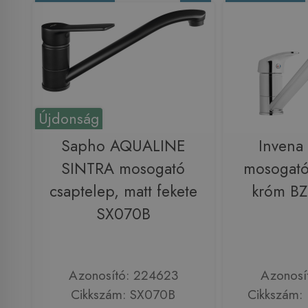
Újdonság
Sapho AQUALINE
Invena
SINTRA mosogató
mosogató
csaptelep, matt fekete
króm BZ
SX070B
Azonosító: 224623
Azonosí
Cikkszám: SX070B
Cikkszám: