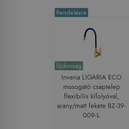
Rendelésre
Újdonság
Invena LIGARIA ECO
mosogató csaptelep
flexibilis kifolyóval,
arany/matt fekete BZ-39-
009-L