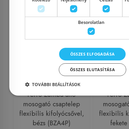
Kosárba
K
Besorolatlan
Raktáron
-16%
Rendelésre
ÖSSZES ELFOGADÁSA
ÖSSZES ELUTASÍTÁSA
TOVÁBBI BEÁLLÍTÁSOK
Ferro Zumba álló
Ferro Z
mosogató csaptelep
mosogató
flexibilis kifolyócsővel,
flexibilis 
bézs (BZA4P)
fekete