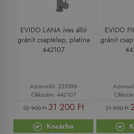
EVIDO LANA íves álló
EVIDO PI
gránit csaptelep, platina
gránit csap
442107
44
Azonosító: 225396
Azonosí
Cikkszám: 442107
Cikkszá
31 200 Ft
32 900 Ft
21 900 Ft
Kosárba
K