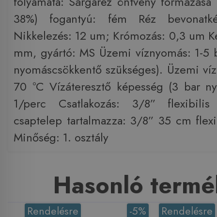
folyamata: Sárgaréz öntvény formázása 
38%) fogantyú: fém Réz bevonatk
Nikkelezés: 12 um; Krómozás: 0,3 um K
mm, gyártó: MS Üzemi víznyomás: 1-5 ba
nyomáscsökkentő szükséges). Üzemi víz
70 °C Vízáteresztő képesség (3 bar n
1/perc Csatlakozás: 3/8” flexibili
csaptelep tartalmazza: 3/8” 35 cm flexi
Minőség: 1. osztály
Hasonló termé
Rendelésre
-5%
Rendelésre