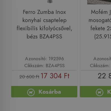
Ferro Zumba Inox
Mofém J
konyhai csaptelep
mosogató
flexibilis kifolyócsővel,
fekete 
bézs BZA4PSS
(25.91
Azonosító: 192596
Azonosí
Cikkszám: BZA4PSS
Cikkszám
17 304 Ft
22 
20 600 Ft
Kosárba
K