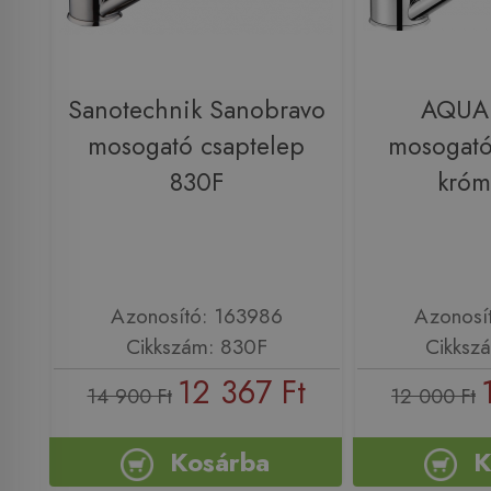
Sanotechnik Sanobravo
AQUA
mosogató csaptelep
mosogató
830F
króm
Azonosító: 163986
Azonosí
Cikkszám: 830F
Cikksz
12 367 Ft
14 900 Ft
12 000 Ft
Kosárba
K