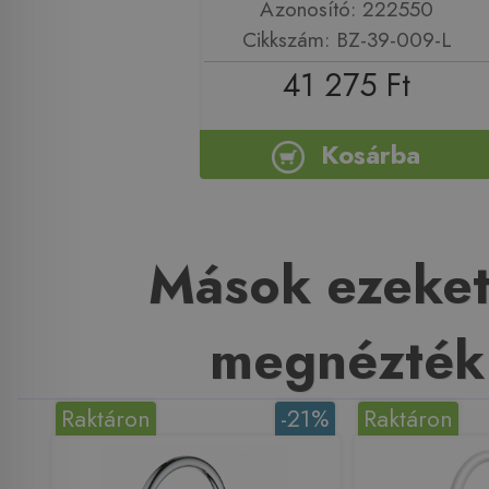
Azonosító: 222550
Cikkszám: BZ-39-009-L
41 275 Ft
Kosárba
Mások ezeket
megnézték
Raktáron
-21%
Raktáron