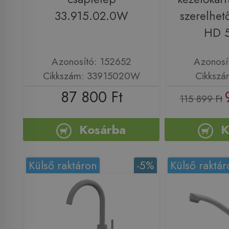
33.915.02.0W
szerelhet
HD 
Azonosító: 152652
Azonosí
Cikkszám: 33915020W
Cikkszá
87 800 Ft
115 899 Ft
Kosárba
K
Külső raktáron
-5%
Külső raktár