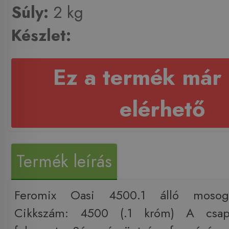
Súly:
2 kg
Készlet:
Ez a termék már
elérhető
Termék leírás
Feromix Oasi 4500.1 álló mosoga
Cikkszám: 4500 (.1 króm) A csapt