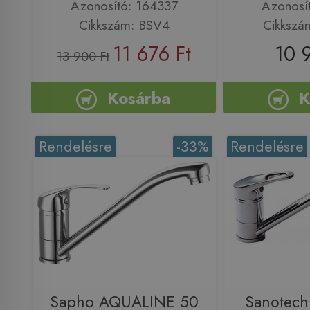
Azonosító: 164337
Azonosí
Cikkszám: BSV4
Cikkszá
11 676 Ft
10 
13 900 Ft
Kosárba
K
Rendelésre
-33%
Rendelésre
Sapho AQUALINE 50
Sanotech