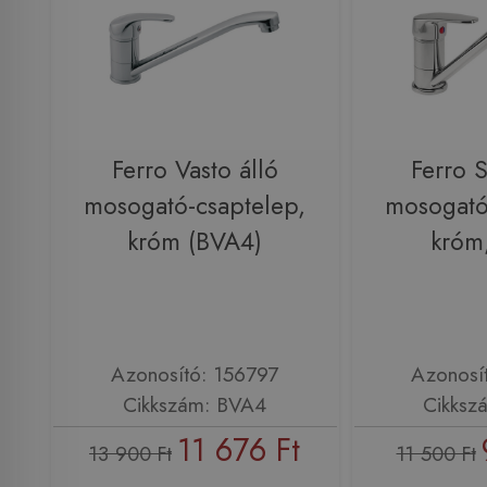
Ferro Vasto álló
Ferro S
mosogató-csaptelep,
mosogató
króm (BVA4)
króm
Azonosító: 156797
Azonosí
Cikkszám: BVA4
Cikksz
11 676 Ft
13 900 Ft
11 500 Ft