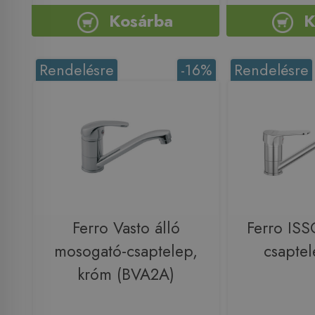
Kosárba
K
Rendelésre
-16%
Rendelésre
Ferro Vasto álló
Ferro IS
mosogató-csaptelep,
csapte
króm (BVA2A)