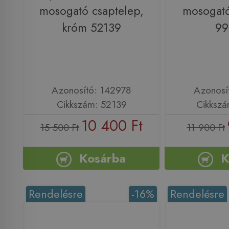
mosogató csaptelep,
mosogató
króm 52139
99
Azonosító: 142978
Azonosí
Cikkszám: 52139
Cikkszá
10 400 Ft
15 500 Ft
11 900 Ft
Kosárba
K
Rendelésre
-16%
Rendelésre