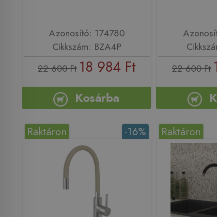
Azonosító: 174780
Azonosí
Cikkszám: BZA4P
Cikksz
18 984 Ft
22 600 Ft
22 600 Ft
Kosárba
K
Raktáron
-16%
Raktáron