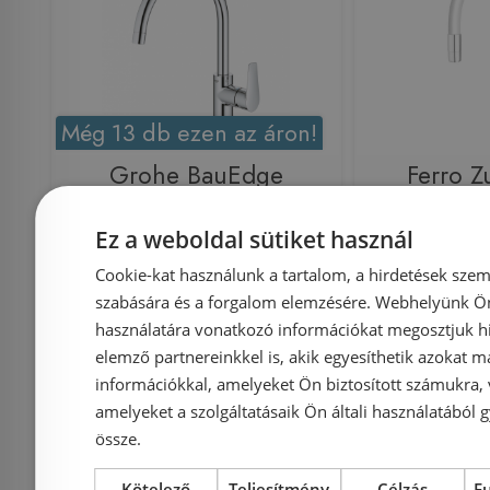
Még 13 db ezen az áron!
Grohe BauEdge
Ferro Z
egykaros
mosogató
Ez a weboldal sütiket használ
mosogatócsaptelep
flexibilis 
Cookie-kat használunk a tartalom, a hirdetések szem
31367001
fehér
szabására és a forgalom elemzésére. Webhelyünk Ön 
használatára vonatkozó információkat megosztjuk hi
elemző partnereinkkel is, akik egyesíthetik azokat m
Azonosító: 179657
Azonosí
információkkal, amelyeket Ön biztosított számukra,
Cikkszám: 31367001
Cikksz
amelyeket a szolgáltatásaik Ön általi használatából g
össze.
27 180 Ft
34 306 Ft
22 600 Ft
Kötelező
Teljesítmény
Célzás
F