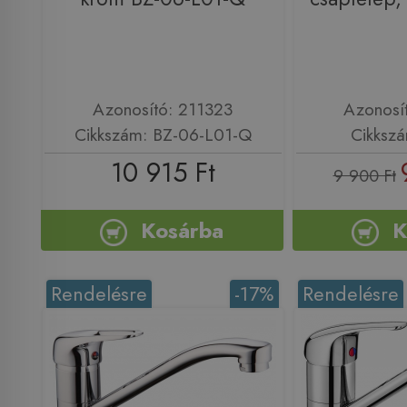
Azonosító: 211323
Azonosí
Cikkszám: BZ-06-L01-Q
Cikksz
10 915 Ft
9 900 Ft
Kosárba
K
Rendelésre
-17%
Rendelésre