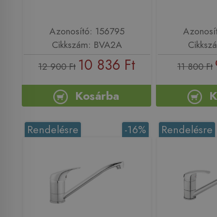
Azonosító: 156795
Azonosí
Cikkszám: BVA2A
Cikksz
10 836 Ft
12 900 Ft
11 800 Ft
Kosárba
K
Rendelésre
-16%
Rendelésre