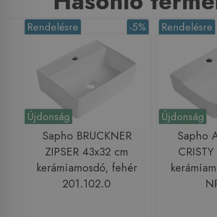
Hasonló termé
Rendelésre
-5%
Rendelésre
Újdonság
Újdonság
Sapho BRUCKNER
Sapho 
ZIPSER 43x32 cm
CRISTY
kerámiamosdó, fehér
kerámiam
201.102.0
N