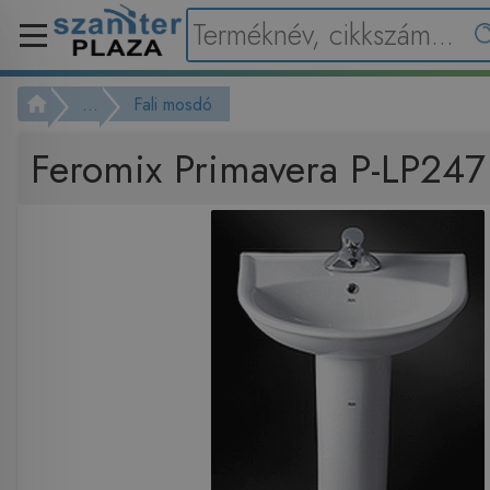
...
Fali mosdó
Feromix Primavera P-LP24