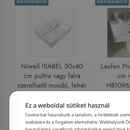
Rendelésre
Rendelésre
Niwell ISABEL 50x40
Laufen Pr
cm pultra vagy falra
cm 
szerelhető mosdó, fehér
H81096
COMP-NWSZ-ISA5040
(8.1096.3
Ez a weboldal sütiket használ
Azonosító: 184822
Cookie-kat használunk a tartalom, a hirdetések szem
Cikkszám: COMP-NWSZ-
Azonosí
szabására és a forgalom elemzésére. Webhelyünk Ön 
ISA5040
Cikkszám: H
használatára vonatkozó információkat megosztjuk hi