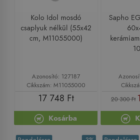
Kolo Idol mosdó
Sapho EG
csaplyuk nélkül (55x42
60x
cm, M11055000)
kerámiam
1
Azonosító: 127187
Azonosí
Cikkszám: M11055000
Cikksz
17 748 Ft
20 300 Ft
Kosárba
K
Rendelésre
-3%
Rendelésre