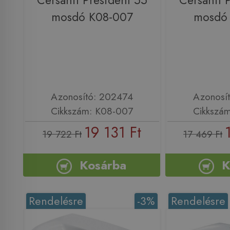
Cersanit President 55
Cersanit 
mosdó K08-007
mosdó
Azonosító: 202474
Azonosí
Cikkszám: K08-007
Cikkszá
19 131 Ft
19 722 Ft
17 469 Ft
Kosárba
K
Rendelésre
-3%
Rendelésre