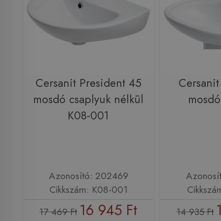
Cersanit President 45
Cersanit
mosdó csaplyuk nélkül
mosdó
K08-001
Azonosító: 202469
Azonosí
Cikkszám: K08-001
Cikkszá
16 945 Ft
17 469 Ft
14 935 Ft