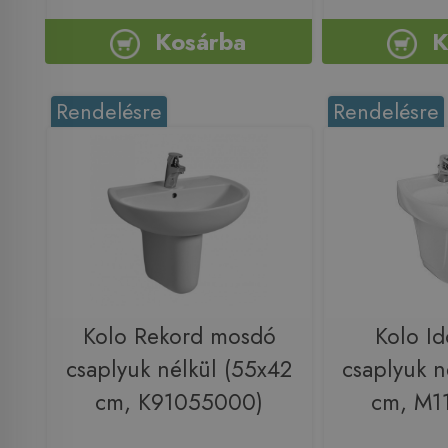
Kosárba
K
Rendelésre
Rendelésre
Kolo Rekord mosdó
Kolo I
csaplyuk nélkül (55x42
csaplyuk n
cm, K91055000)
cm, M1