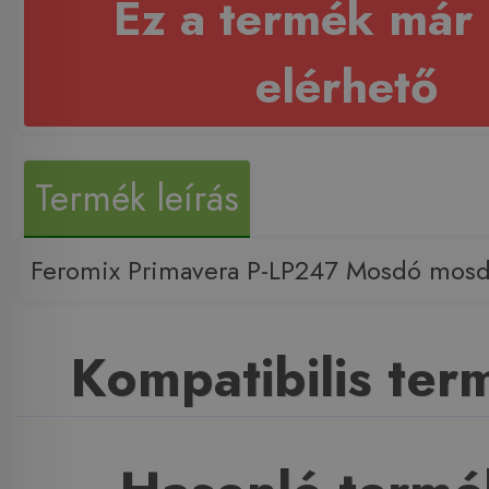
Ez a termék már
elérhető
Termék leírás
Feromix Primavera P-LP247 Mosdó mosd
Kompatibilis te