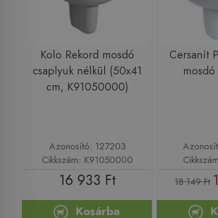
Kolo Rekord mosdó
Cersanit 
csaplyuk nélkül (50x41
mosdó
cm, K91050000)
Azonosító: 127203
Azonosí
Cikkszám: K91050000
Cikkszá
16 933 Ft
18 149 Ft
Kosárba
K