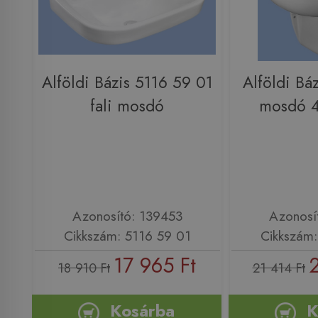
Alföldi Bázis 5116 59 01
Alföldi Bá
fali mosdó
mosdó 4
Azonosító: 139453
Azonosí
Cikkszám: 5116 59 01
Cikkszám:
17 965 Ft
18 910 Ft
21 414 Ft
Kosárba
K