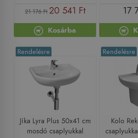
20 541 Ft
17 
21 176 Ft
Kosárba
K
Rendelésre
Rendelésre
Jika Lyra Plus 50x41 cm
Kolo Re
mosdó csaplyukkal
csaplyukka