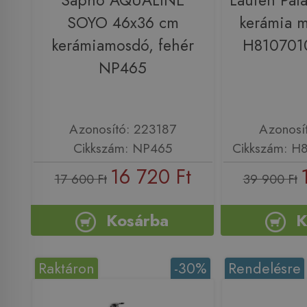
Sapho AQUALINE
Laufen Pal
SOYO 46x36 cm
kerámia m
kerámiamosdó, fehér
H8107010
NP465
Azonosító: 223187
Azonosí
Cikkszám: NP465
Cikkszám: H
16 720 Ft
17 600 Ft
39 900 Ft
Kosárba
K
Raktáron
-30%
Rendelésre