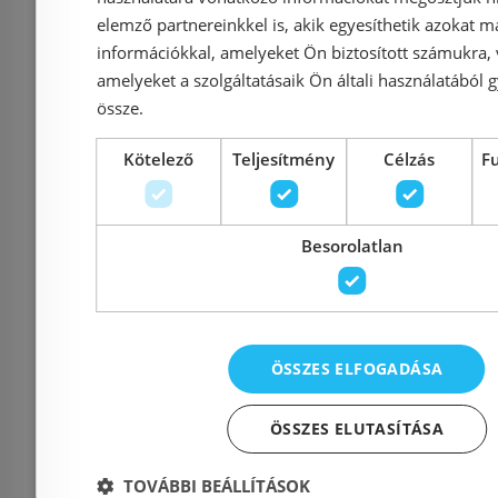
elemző partnereinkkel is, akik egyesíthetik azokat m
39 990 Ft
41 041 Ft
információkkal, amelyeket Ön biztosított számukra,
amelyeket a szolgáltatásaik Ön általi használatából g
Kosárba
K
össze.
Kötelező
Teljesítmény
Célzás
F
Rendelésre
-5%
Raktáron
Besorolatlan
ÖSSZES ELFOGADÁSA
ÖSSZES ELUTASÍTÁSA
Alföldi Bázis 60x44 fali
Alföldi Báz
mosdó 4196 71 01
mosdó 7
TOVÁBBI BEÁLLÍTÁSOK