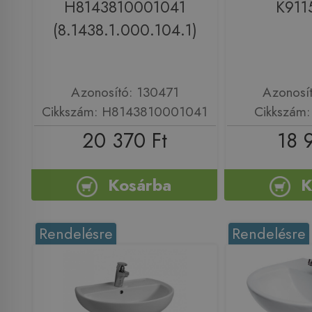
H8143810001041
K911
(8.1438.1.000.104.1)
Azonosító: 130471
Azonosí
Cikkszám: H8143810001041
Cikkszám
20 370 Ft
18 
Kosárba
K
Rendelésre
Rendelésre