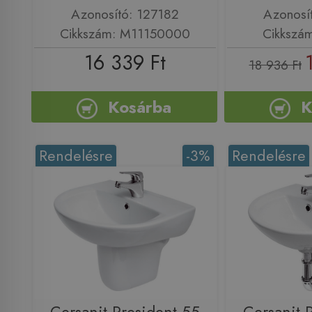
Azonosító: 127182
Azonosí
Cikkszám: M11150000
Cikkszá
16 339 Ft
18 936 Ft
Kosárba
K
Rendelésre
-3%
Rendelésre