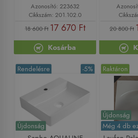
Azonosító: 223632
Azonosí
Cikkszám: 201.102.0
Cikksz
17 670 Ft
18 600 Ft
20 800 Ft
Kosárba
K
Rendelésre
-5%
Raktáron
Újdonság
Újdonság
Még 4 db ez