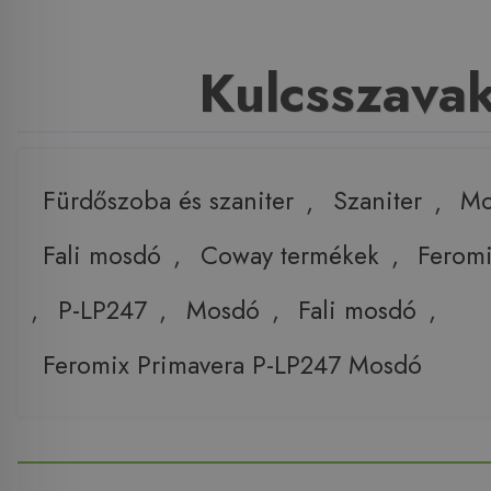
Kulcsszava
Fürdőszoba és szaniter
,
Szaniter
,
Mo
Fali mosdó
,
Coway termékek
,
Ferom
,
P-LP247
,
Mosdó
,
Fali mosdó
,
Feromix Primavera P-LP247 Mosdó