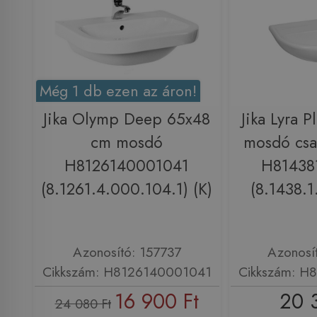
Még 1 db ezen az áron!
Jika Olymp Deep 65x48
Jika Lyra 
cm mosdó
mosdó csa
H8126140001041
H81438
(8.1261.4.000.104.1) (K)
(8.1438.1
Azonosító: 157737
Azonosí
Cikkszám: H8126140001041
Cikkszám: H
16 900 Ft
20 
24 080 Ft