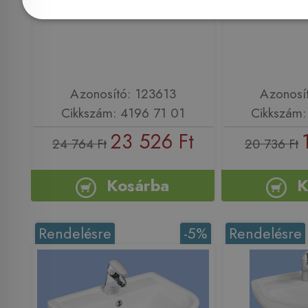
(41967101)
(701
Azonosító: 123613
Azonosí
Cikkszám: 4196 71 01
Cikkszám:
23 526 Ft
24 764 Ft
20 736 Ft
Kosárba
K
Rendelésre
-5%
Rendelésre