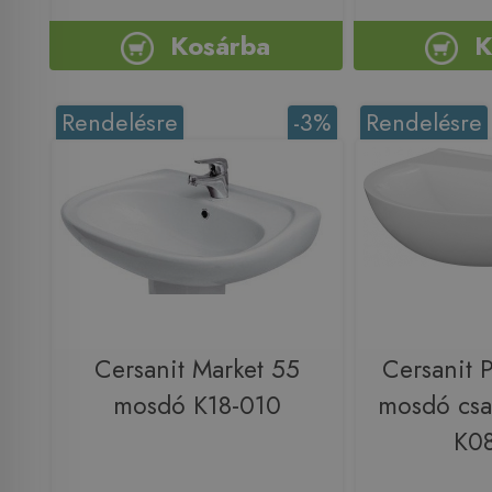
Kosárba
K
Rendelésre
-3%
Rendelésre
Cersanit Market 55
Cersanit 
mosdó K18-010
mosdó csa
K0