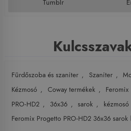
Tumblr
E
Kulcsszava
Fürdőszoba és szaniter
,
Szaniter
,
Mo
Kézmosó
,
Coway termékek
,
Feromix
PRO-HD2
,
36x36
,
sarok
,
kézmosó
Feromix Progetto PRO-HD2 36x36 sarok