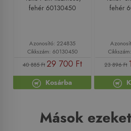
fehér 60130450
fehér 
Azonosító: 224835
Azonosí
Cikkszám: 60130450
Cikkszám
29 700 Ft
40 885 Ft
23 896 Ft
Kosárba
K
Mások ezeket