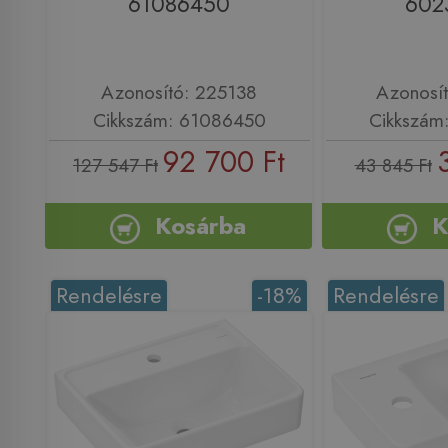
61086450
602
Azonosító: 225138
Azonosí
Cikkszám: 61086450
Cikkszám
92 700 Ft
127 547 Ft
43 845 Ft
Kosárba
K
Rendelésre
-18%
Rendelésre