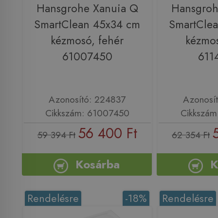
Hansgrohe Xanuia Q
Hansgroh
SmartClean 45x34 cm
SmartCle
kézmosó, fehér
kézmos
61007450
611
Azonosító: 224837
Azonosí
Cikkszám: 61007450
Cikkszám
56 400 Ft
59 394 Ft
62 354 Ft
Kosárba
K
Rendelésre
-18%
Rendelésre