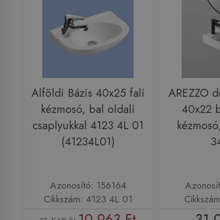
Alföldi Bázis 40x25 fali
AREZZO de
kézmosó, bal oldali
40x22 b
csaplyukkal 4123 4L 01
kézmosó,
(41234L01)
3
Azonosító: 156164
Azonosí
Cikkszám: 4123 4L 01
Cikkszá
10 963 Ft
31 