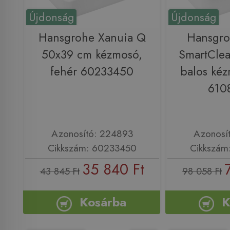
Újdonság
Újdonság
Hansgrohe Xanuia Q
Hansgro
50x39 cm kézmosó,
SmartCle
fehér 60233450
balos kéz
610
Azonosító: 224893
Azonosí
Cikkszám: 60233450
Cikkszám
35 840 Ft
43 845 Ft
98 058 Ft
Kosárba
K