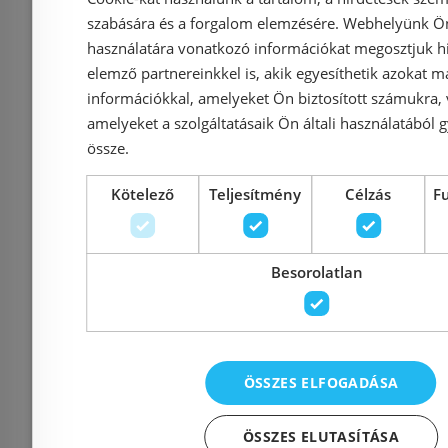
szabására és a forgalom elemzésére. Webhelyünk Ön 
Azonosító: 172153
Azonosí
használatára vonatkozó információkat megosztjuk hi
Cikkszám: 39327000
Cikkszám
elemző partnereinkkel is, akik egyesíthetik azokat m
információkkal, amelyeket Ön biztosított számukra,
25 160 Ft
27 750 Ft
34 261 Ft
amelyeket a szolgáltatásaik Ön általi használatából g
össze.
Kosárba
K
Kötelező
Teljesítmény
Célzás
F
Rendelésre
-5%
Raktáron
Besorolatlan
ÖSSZES ELFOGADÁSA
ÖSSZES ELUTASÍTÁSA