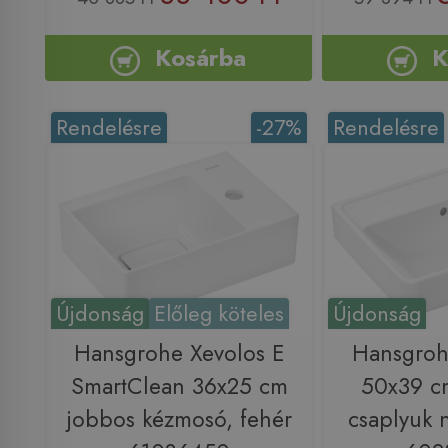
Kosárba
K
Rendelésre
-27%
Rendelésre
Újdonság
Előleg köteles
Újdonság
Hansgrohe Xevolos E
Hansgroh
SmartClean 36x25 cm
50x39 c
jobbos kézmosó, fehér
csaplyuk n