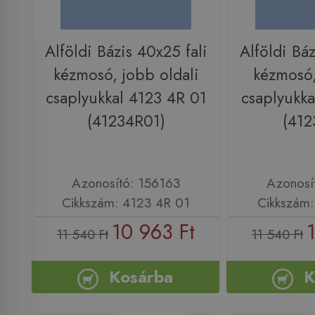
Alföldi Bázis 40x25 fali
Alföldi Báz
kézmosó, jobb oldali
kézmosó,
csaplyukkal 4123 4R 01
csaplyukka
(41234R01)
(412
Azonosító: 156163
Azonosí
Cikkszám: 4123 4R 01
Cikkszám:
10 963 Ft
11 540 Ft
11 540 Ft
Kosárba
K