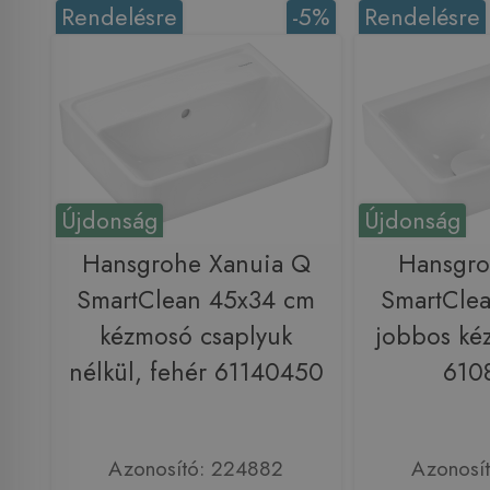
Rendelésre
-5%
Rendelésre
Újdonság
Újdonság
Hansgrohe Xanuia Q
Hansgro
SmartClean 45x34 cm
SmartCle
kézmosó csaplyuk
jobbos ké
nélkül, fehér 61140450
610
Azonosító: 224882
Azonosí