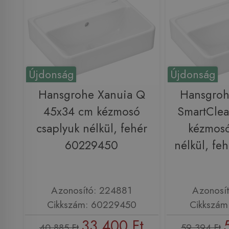
Újdonság
Újdonság
Hansgrohe Xanuia Q
Hansgroh
45x34 cm kézmosó
SmartCle
csaplyuk nélkül, fehér
kézmosó
60229450
nélkül, fe
Azonosító: 224881
Azonosí
Cikkszám: 60229450
Cikkszám
33 400 Ft
40 885 Ft
59 394 Ft