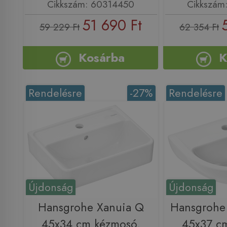
Cikkszám: 60314450
Cikkszám
51 690 Ft
59 229 Ft
62 354 Ft
Kosárba
K
Rendelésre
-27%
Rendelésre
Újdonság
Újdonság
Hansgrohe Xanuia Q
Hansgrohe
45x34 cm kézmosó,
45x37 c