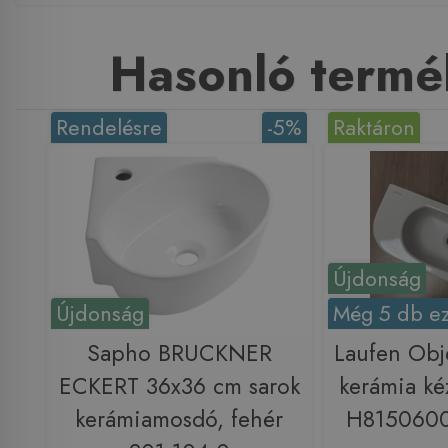
Hasonló termé
Rendelésre
-5%
Raktáron
Újdonság
Újdonság
Még 5 db ez
Sapho BRUCKNER
Laufen Obj
ECKERT 36x36 cm sarok
kerámia ké
kerámiamosdó, fehér
H8150600