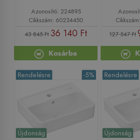
Azonosító: 224895
Azonosí
Cikkszám: 60234450
Cikkszám
36 140 Ft
43 845 Ft
127 547 Ft
Kosárba
K
Rendelésre
-5%
Rendelésre
Újdonság
Újdonság