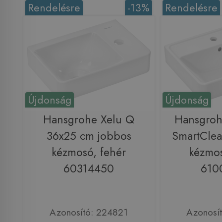
Rendelésre
-13%
Rendelésre
Újdonság
Újdonság
Hansgrohe Xelu Q
Hansgroh
36x25 cm jobbos
SmartCle
kézmosó, fehér
kézmos
60314450
610
Azonosító: 224821
Azonosí