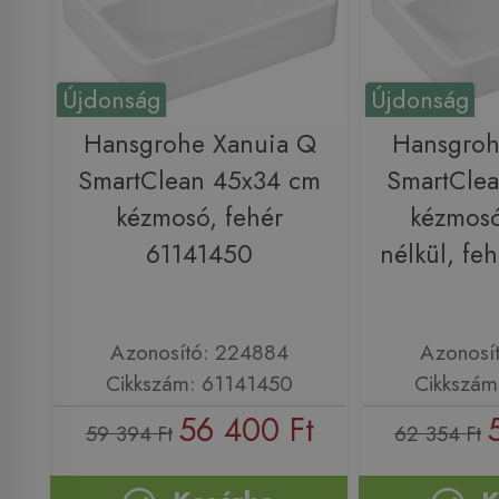
Újdonság
Újdonság
Hansgrohe Xanuia Q
Hansgroh
SmartClean 45x34 cm
SmartCle
kézmosó, fehér
kézmosó
61141450
nélkül, fe
Azonosító: 224884
Azonosí
Cikkszám: 61141450
Cikkszám
56 400 Ft
59 394 Ft
62 354 Ft