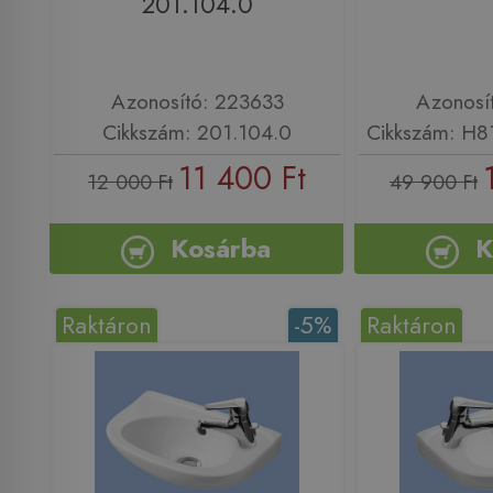
201.104.0
Azonosító: 223633
Azonosí
Cikkszám: 201.104.0
Cikkszám: H
11 400 Ft
12 000 Ft
49 900 Ft
Kosárba
K
Raktáron
-5%
Raktáron