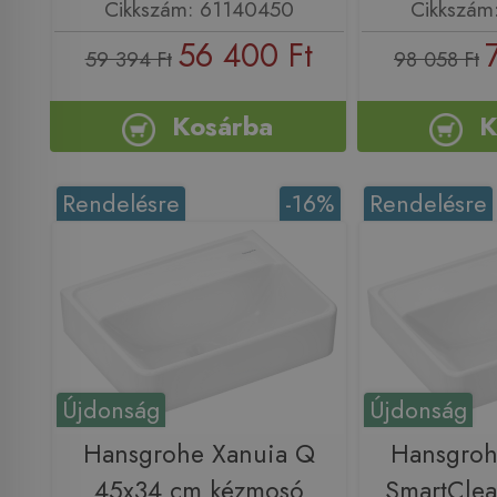
Cikkszám: 61140450
Cikkszám
56 400 Ft
59 394 Ft
98 058 Ft
Kosárba
K
Rendelésre
-16%
Rendelésre
Újdonság
Újdonság
Hansgrohe Xanuia Q
Hansgroh
45x34 cm kézmosó
SmartCle