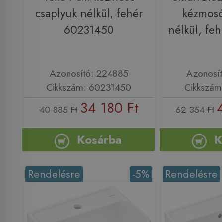
csaplyuk nélkül, fehér
kézmosó
60231450
nélkül, fe
Azonosító: 224885
Azonosí
Cikkszám: 60231450
Cikkszám
34 180 Ft
40 885 Ft
62 354 Ft
Kosárba
K
Rendelésre
-5%
Rendelésre