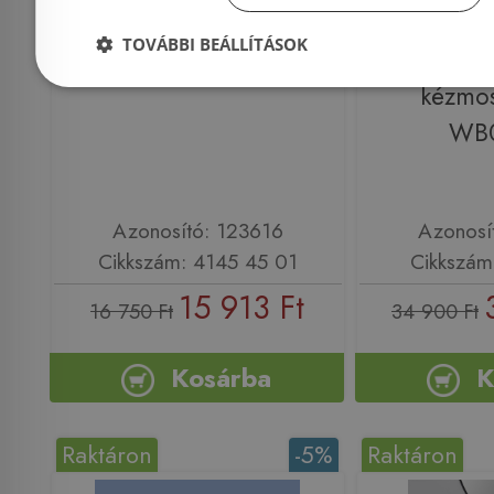
Alföldi Bázis 4145 45 01
Wellis 
TOVÁBBI BEÁLLÍTÁSOK
Kézmosó
37,5x18
kézmos
WB
Azonosító: 123616
Azonosí
Cikkszám: 4145 45 01
Cikkszá
15 913 Ft
16 750 Ft
34 900 Ft
Kosárba
K
Raktáron
-5%
Raktáron