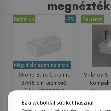
megnézték
Raktáron
-9%
Raktáron
Még 4 db ezen az áron!
Grohe Euro Ceramic
Villeroy &
37x18 cm kézmosó,
Kompakt
fehér 39327000
kézmosó
Ez a weboldal sütiket használ
Cookie-kat használunk a tartalom, a hirdetések szem