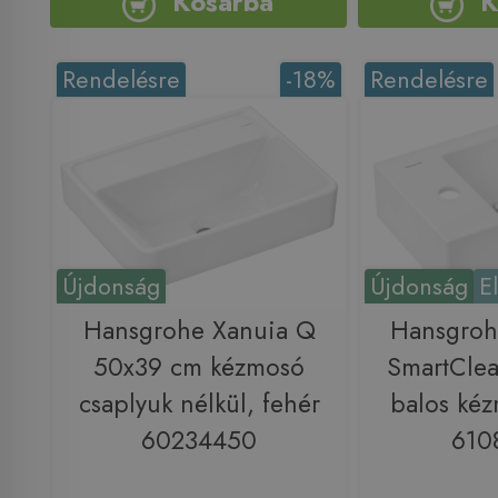
Kosárba
K
Rendelésre
-18%
Rendelésre
Újdonság
Újdonság
E
Hansgrohe Xanuia Q
Hansgroh
50x39 cm kézmosó
SmartCle
csaplyuk nélkül, fehér
balos kéz
60234450
610