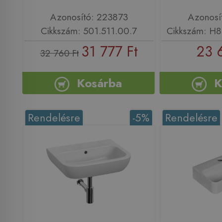
Azonosító: 223873
Azonosí
Cikkszám: 501.511.00.7
Cikkszám: H
31 777 Ft
23 
32 760 Ft
Kosárba
K
Rendelésre
-5%
Rendelésre