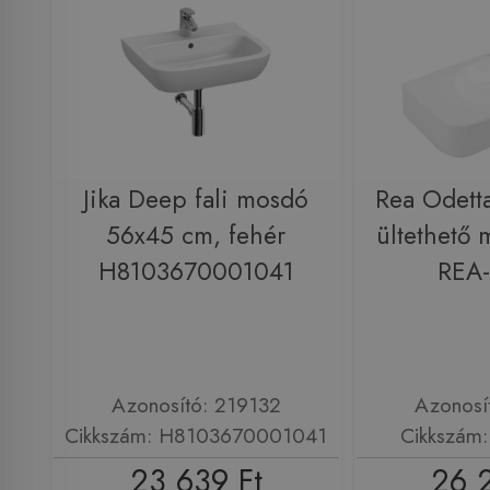
Jika Deep fali mosdó
Rea Odetta
56x45 cm, fehér
ültethető 
H8103670001041
REA
Azonosító: 219132
Azonosí
Cikkszám: H8103670001041
Cikkszám
23 639 Ft
26 