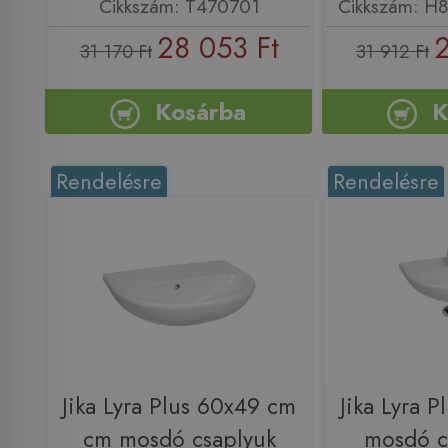
Cikkszám: T470701
Cikkszám: H
28 053 Ft
2
31 170 Ft
31 912 Ft
Kosárba
K
Rendelésre
Rendelésre
Jika Lyra Plus 60x49 cm
Jika Lyra 
cm mosdó csaplyuk
mosdó c