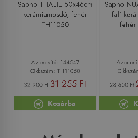
Sapho THALIE 50x46cm
Sapho NU
kerámiamosdó, fehér
fali ker
TH11050
fehér
Azonosító: 144547
Azonosí
Cikkszám: TH11050
Cikkszá
31 255 Ft
32 900 Ft
28 600 Ft
Kosárba
K