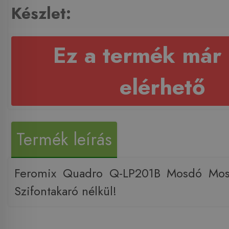
Készlet:
Ez a termék már
elérhető
Termék leírás
Feromix Quadro Q-LP201B Mosdó Mos
Szifontakaró nélkül!