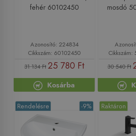
fehér 60102450
mosdó 50
Azonosító: 224834
Azonosí
Cikkszám: 60102450
Cikkszám: 
25 780 Ft
31 134 Ft
30 540 Ft
Kosárba
K
Rendelésre
-9%
Raktáron