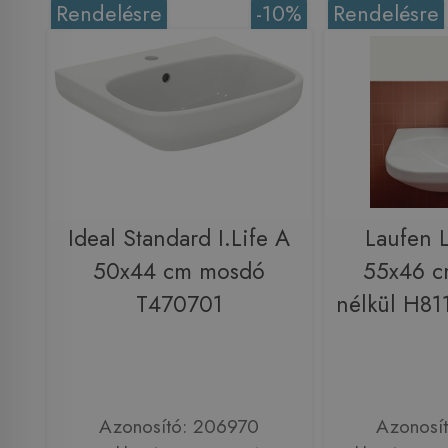
Rendelésre
-10%
Rendelésre
Ideal Standard I.Life A
Laufen 
50x44 cm mosdó
55x46 cm
T470701
nélkül H8
Azonosító: 206970
Azonosí