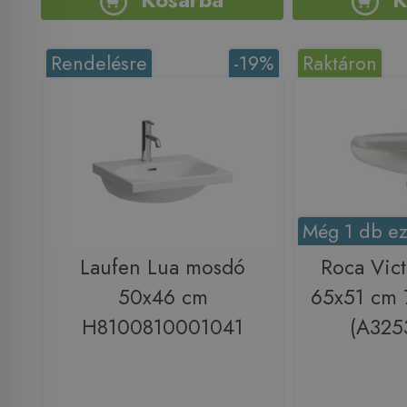
Rendelésre
-19%
Raktáron
Még 1 db ez
Laufen Lua mosdó
Roca Vic
50x46 cm
65x51 cm
H8100810001041
(A325