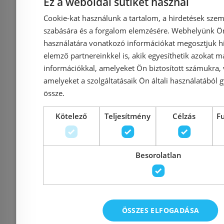
COMP-NWSZ-ISA5040
(8.1096.3
Ez a weboldal sütiket használ
Cookie-kat használunk a tartalom, a hirdetések szem
szabására és a forgalom elemzésére. Webhelyünk Ön 
Azonosító: 184822
használatára vonatkozó információkat megosztjuk hi
Cikkszám: COMP-NWSZ-
Azonosí
elemző partnereinkkel is, akik egyesíthetik azokat m
ISA5040
Cikkszám: H
információkkal, amelyeket Ön biztosított számukra,
39 990 Ft
amelyeket a szolgáltatásaik Ön általi használatából g
41 041 Ft
össze.
Kosárba
K
Kötelező
Teljesítmény
Célzás
F
Rendelésre
-5%
Raktáron
Besorolatlan
ÖSSZES ELFOGADÁSA