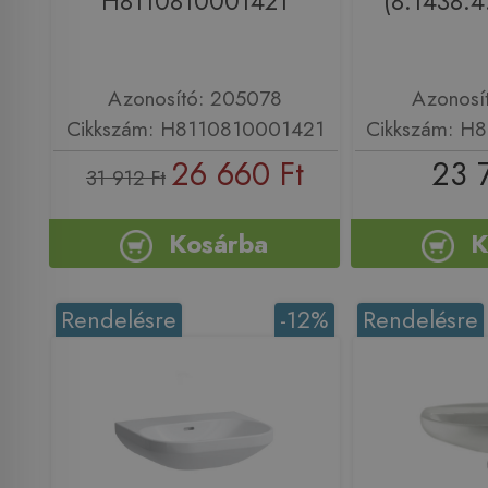
H8110810001421
(8.1438.4
Azonosító: 205078
Azonosí
Cikkszám: H8110810001421
Cikkszám: H
26 660 Ft
23 
31 912 Ft
Kosárba
K
Rendelésre
-12%
Rendelésre