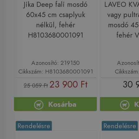
Jika Deep fali mosdó
LAVEO KVA
60x45 cm csaplyuk
vagy pultr
nélkül, fehér
mosdó 45
H8103680001091
fehér 
Azonosító: 219150
Azonosí
Cikkszám: H8103680001091
Cikkszám
23 900 Ft
30 
25 059 Ft
Kosárba
K
Rendelésre
Rendelésre