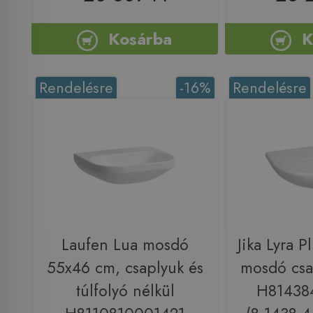
Kosárba
K
Rendelésre
-16%
Rendelésre
Laufen Lua mosdó
Jika Lyra 
55x46 cm, csaplyuk és
mosdó csa
túlfolyó nélkül
H81438