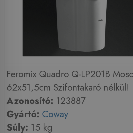
Feromix Quadro Q-LP201B Mos
62x51,5cm Szifontakaró nélkül!
Azonosító:
123887
Gyártó:
Coway
Súly:
15 kg