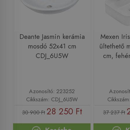
Deante Jasmin kerámia
Mexen Iris
mosdó 52x41 cm
ültethető
CDJ_6U5W
cm, fehé
Azonosító: 223252
Azonosí
Cikkszám: CDJ_6U5W
Cikkszám
28 250 Ft
30 900 Ft
37 237 Ft
Kosárba
K