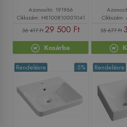
Azonosító: 191966
Azonosí
Cikkszám: H8100810001041
Cikkszám:
29 500 Ft
36 417 Ft
35 677 Ft
Kosárba
K
Rendelésre
-5%
Rendelésre