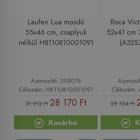
Laufen Lua mosdó
Roca Vic
55x46 cm, csaplyuk
52x41 cm
nélkül H8110810001091
(A325
Azonosító: 205076
Azonosí
Cikkszám: H8110810001091
Cikkszám:
28 170 Ft
31 912 Ft
28 334 Ft
Kosárba
K