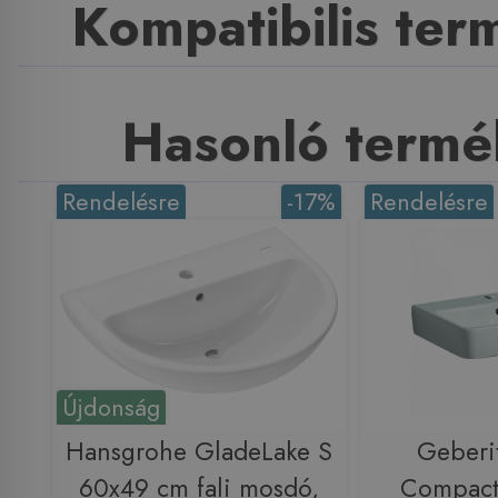
Kompatibilis te
Hasonló termé
Rendelésre
-17%
Rendelésre
Újdonság
Hansgrohe GladeLake S
Geberi
60x49 cm fali mosdó,
Compact