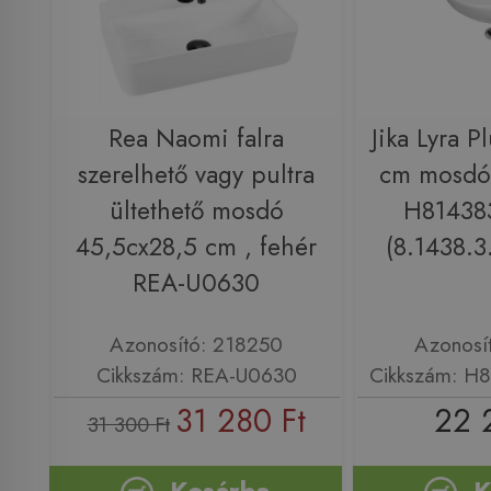
Rea Naomi falra
Jika Lyra 
szerelhető vagy pultra
cm mosdó 
ültethető mosdó
H81438
45,5cx28,5 cm , fehér
(8.1438.3
REA-U0630
Azonosító: 218250
Azonosí
Cikkszám: REA-U0630
Cikkszám: H
31 280 Ft
22 
31 300 Ft
Kosárba
K