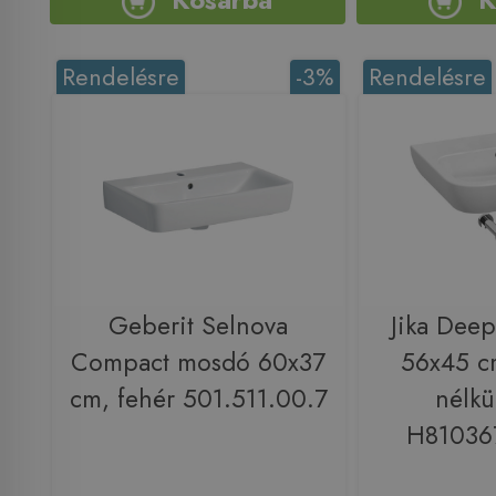
Rendelésre
-3%
Rendelésre
Geberit Selnova
Jika Deep
Compact mosdó 60x37
56x45 c
cm, fehér 501.511.00.7
nélkü
H81036