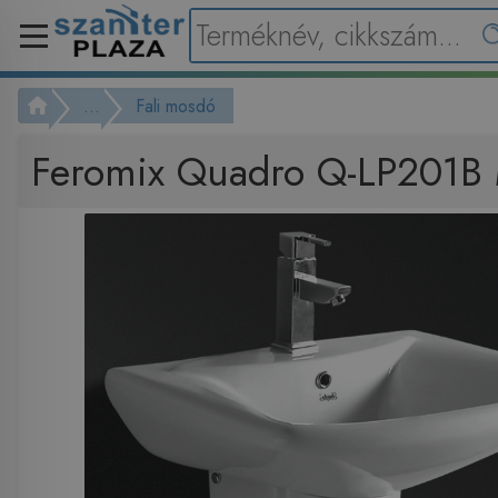
...
Fali mosdó
Feromix Quadro Q-LP201B