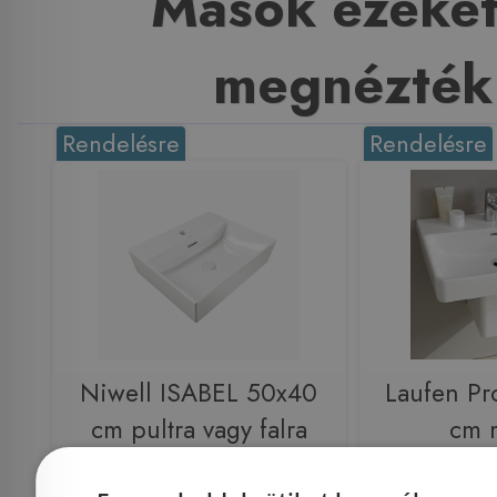
Mások ezeket
megnézték
Rendelésre
Rendelésre
Niwell ISABEL 50x40
Laufen Pr
cm pultra vagy falra
cm 
szerelhető mosdó, fehér
H81096