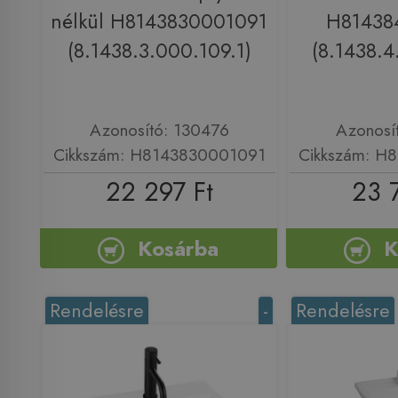
nélkül H8143830001091
H81438
(8.1438.3.000.109.1)
(8.1438.4
Azonosító: 130476
Azonosí
Cikkszám: H8143830001091
Cikkszám: H
22 297 Ft
23 
Kosárba
K
Rendelésre
-
Rendelésre