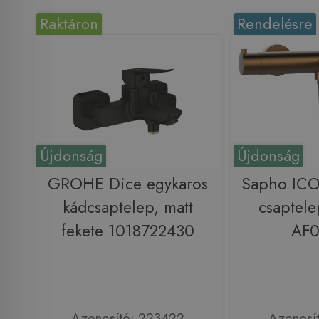
Raktáron
Rendelésre
Újdonság
Újdonság
GROHE Dice egykaros
Sapho ICO
kádcsaptelep, matt
csaptele
fekete 1018722430
AF
Azonosító: 223422
Azonosí