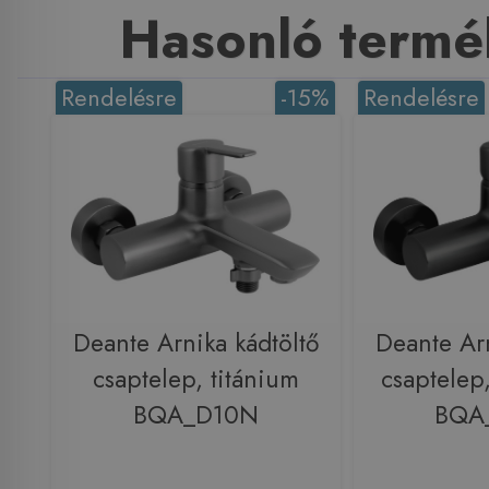
Hasonló termé
Rendelésre
-15%
Rendelésre
Deante Arnika kádtöltő
Deante Arn
csaptelep, titánium
csaptelep,
BQA_D10N
BQA