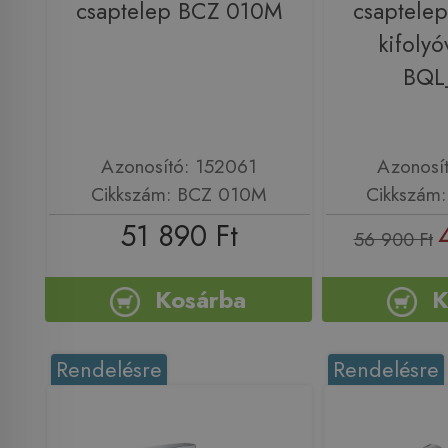
csaptelep BCZ 010M
csaptelep
kifolyó
BQL
Azonosító: 152061
Azonosí
Cikkszám: BCZ 010M
Cikkszám
51 890 Ft
56 900 Ft
Kosárba
K
Rendelésre
Rendelésre