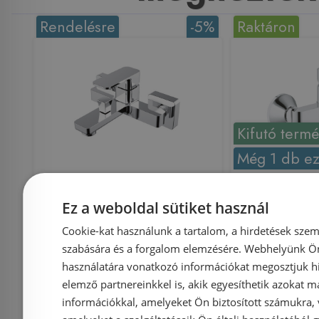
Rendelésre
-5%
Raktáron
Kifutó term
Még 1 db ez
Wellis MyLine Spa
Grohe
Ez a weboldal sütiket használ
Cosmo kádtöltő
egyka
csaptelep ACS0204
kádcsapt
Cookie-kat használunk a tartalom, a hirdetések szem
szabására és a forgalom elemzésére. Webhelyünk Ön 
233
használatára vonatkozó információkat megosztjuk hi
elemző partnereinkkel is, akik egyesíthetik azokat m
információkkal, amelyeket Ön biztosított számukra,