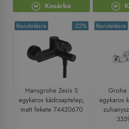
Kosárba
K
Rendelésre
-22%
Rendelésre
Hansgrohe Zesis S
Grohe 
egykaros kádcsaptelep,
egykaros 
matt fekete 74420670
zuhanysz
335