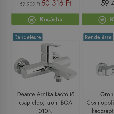
50 316 Ft
59 
59 900 Ft
Kosárba
K
Rendelésre
Rendelésre
Deante Arnika kádtöltő
Groh
csaptelep, króm BQA
Cosmopoli
010N
kádcsapt