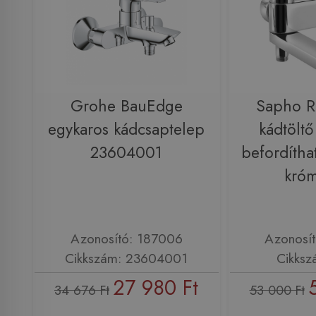
Grohe BauEdge
Sapho 
egykaros kádcsaptelep
kádtöltő
23604001
befordíthat
kró
Azonosító: 187006
Azonosí
Cikkszám: 23604001
Cikksz
27 980 Ft
34 676 Ft
53 000 Ft