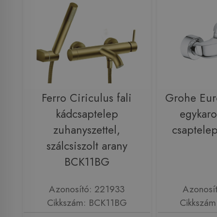
Ferro Ciriculus fali
Grohe Euro
kádcsaptelep
egykaro
zuhanyszettel,
csaptele
szálcsiszolt arany
BCK11BG
Azonosító: 221933
Azonosí
Cikkszám: BCK11BG
Cikkszám