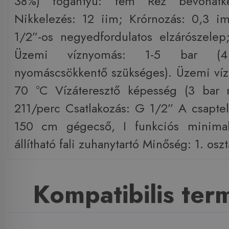
38%) fogantyú: fém Réz bevonatk
Nikkelezés: 12 iim; Krórnozás: 0,3 i
1/2”-os negyedfordulatos elzárószelep
Üzemi víznyomás: 1-5 bar (4
nyomáscsökkentő szükséges). Üzemi víz
70 °C Vízáteresztő képesség (3 bar 
211/perc Csatlakozás: G 1/2” A csaptel
150 cm gégecső, I funkciós minimali
állítható fali zuhanytartó Minőség: 1. oszt
Kompatibilis te