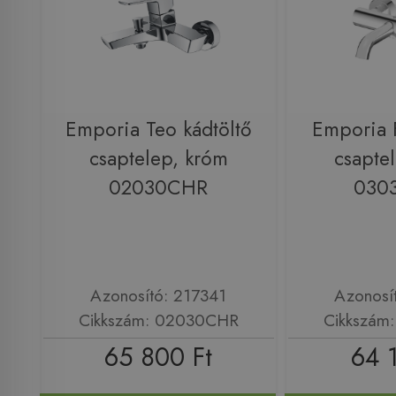
Emporia Teo kádtöltő
Emporia F
csaptelep, króm
csapte
02030CHR
030
Azonosító: 217341
Azonosí
Cikkszám: 02030CHR
Cikkszám
65 800 Ft
64 