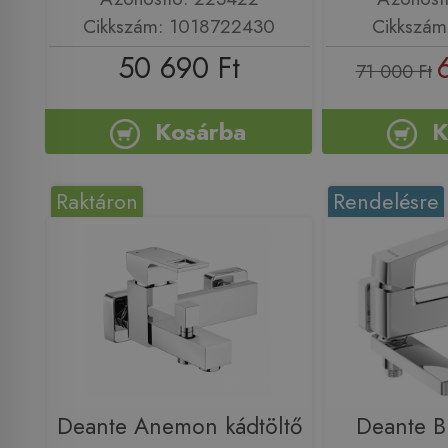
Cikkszám: 1018722430
Cikkszá
50 690 Ft
71 000 Ft
Kosárba
K
Raktáron
Rendelésre
Deante Anemon kádtöltő
Deante Bl