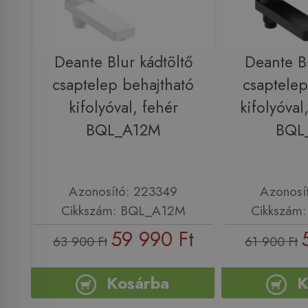
Deante Blur kádtöltő
Deante Bl
csaptelep behajtható
csaptelep
kifolyóval, fehér
kifolyóval
BQL_A12M
BQL
Azonosító: 223349
Azonosí
Cikkszám: BQL_A12M
Cikkszám
59 990 Ft
63 900 Ft
61 900 Ft
Kosárba
K