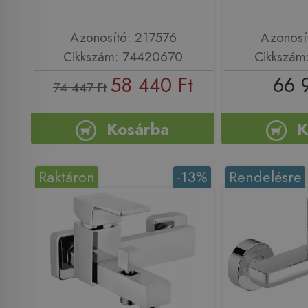
Azonosító: 217576
Azonosí
Cikkszám: 74420670
Cikkszám
58 440 Ft
66 
74 447 Ft
Kosárba
K
Raktáron
-13%
Rendelésre