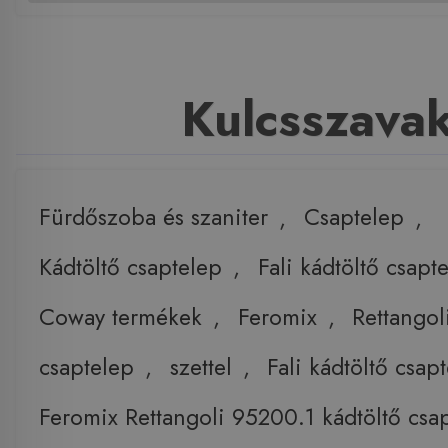
Kulcsszava
Fürdőszoba és szaniter
,
Csaptelep
,
Kádtöltő csaptelep
,
Fali kádtöltő csapt
Coway termékek
,
Feromix
,
Rettangol
csaptelep
,
szettel
,
Fali kádtöltő csap
Feromix Rettangoli 95200.1 kádtöltő csap