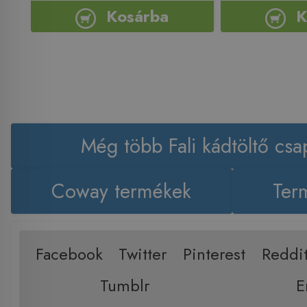
Kosárba
K
Még több Fali kádtöltő csa
Coway termékek
Term
Facebook
Twitter
Pinterest
Reddi
Tumblr
E