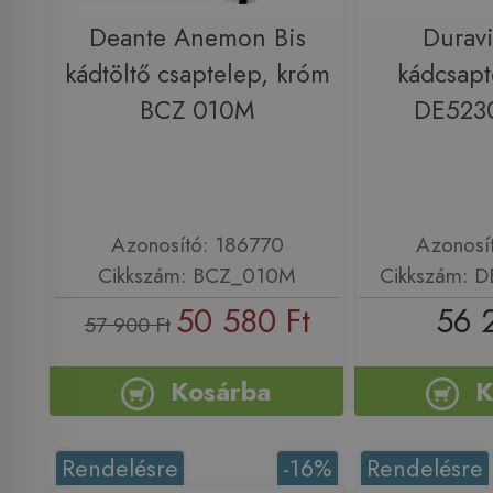
Deante Anemon Bis
Durav
kádtöltő csaptelep, króm
kádcsapt
BCZ 010M
DE523
Azonosító: 186770
Azonosí
Cikkszám: BCZ_010M
Cikkszám: 
50 580 Ft
56 
57 900 Ft
Kosárba
K
Rendelésre
-16%
Rendelésre