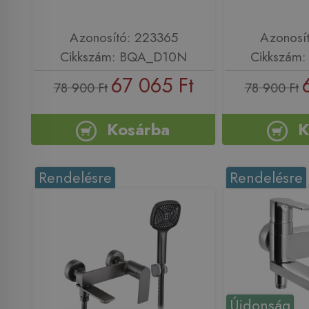
Azonosító: 223365
Azonosí
Cikkszám: BQA_D10N
Cikkszám
67 065 Ft
78 900 Ft
78 900 Ft
Kosárba
K
Rendelésre
Rendelésre
Újdonság