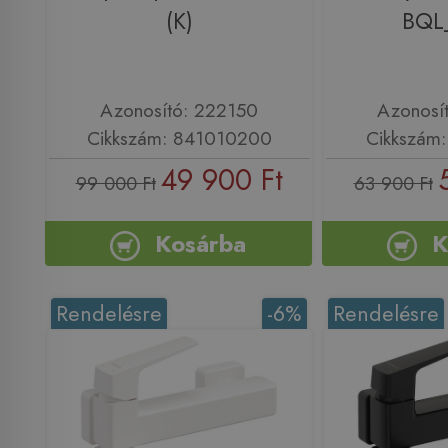
(K)
BQL
Azonosító: 222150
Azonosí
Cikkszám: 841010200
Cikkszám
49 900 Ft
99 000 Ft
63 900 Ft
Kosárba
K
Rendelésre
-6%
Rendelésre