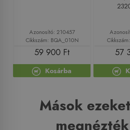
232
Azonosító: 210457
Azonosí
Cikkszám: BQA_010N
Cikkszám
59 900 Ft
57 
Kosárba
K
Mások ezeket
megnézték