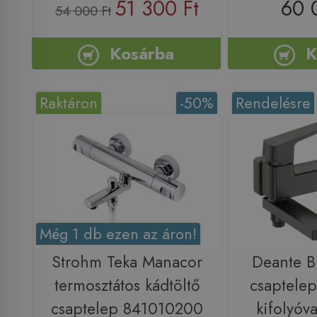
51 300 Ft
60 
54 000 Ft
Kosárba
K
Raktáron
-50%
Rendelésre
Még 1 db ezen az áron!
Strohm Teka Manacor
Deante Bl
termosztátos kádtöltő
csaptelep
csaptelep 841010200
kifolyóva