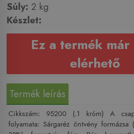
Súly:
2 kg
Készlet:
Ez a termék már
elérhető
Termék leírás
Cikkszám: 95200 (.1 króm) A csapt
folyamata: Sárgaréz öntvény formázsa 