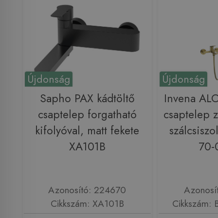
Újdonság
Újdonság
Sapho PAX kádtöltő
Invena ALO
csaptelep forgatható
csaptelep z
kifolyóval, matt fekete
szálcsiszo
XA101B
70-
Azonosító: 224670
Azonosí
Cikkszám: XA101B
Cikkszám: