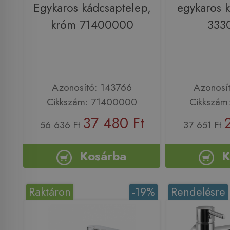
Egykaros kádcsaptelep,
egykaros 
króm 71400000
333
Azonosító: 143766
Azonosí
Cikkszám: 71400000
Cikkszám
37 480 Ft
56 636 Ft
37 651 Ft
Kosárba
K
Raktáron
-19%
Rendelésre