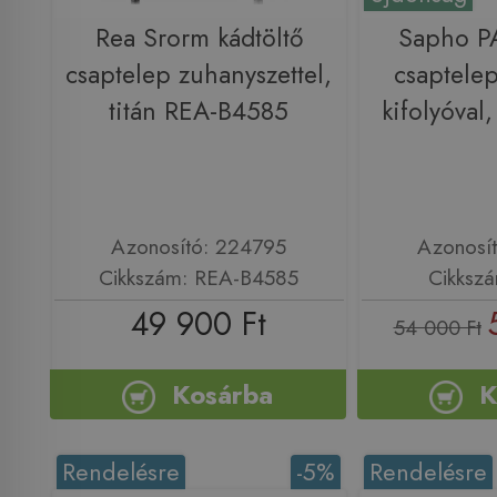
Rea Srorm kádtöltő
Sapho PA
csaptelep zuhanyszettel,
csaptelep
titán REA-B4585
kifolyóval
Azonosító: 224795
Azonosí
Cikkszám: REA-B4585
Cikksz
49 900 Ft
54 000 Ft
Kosárba
K
Rendelésre
-5%
Rendelésre