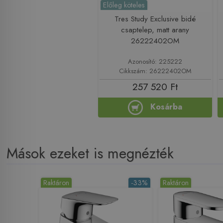
Előleg köteles
Tres Study Exclusive bidé
csaptelep, matt arany
26222402OM
Azonosító: 225222
Cikkszám: 26222402OM
257 520 Ft
Kosárba
Mások ezeket is megnézték
Raktáron
-33%
Raktáron