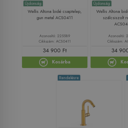
Újdonság
Újdonság
Wellis Altona bidé csaptelep,
Wellis Altona bi
gun metal ACS0411
szálcsiszolt 
ACS04
Azonosító: 225589
Azonosító: 
Cikkszám: ACS0411
Cikkszám: 
34 900 Ft
34 900
Kosárba
Ko
Rendelésre