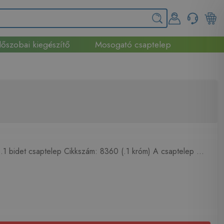
őszobai kiegészítő
Mosogató csaptelep
.1 bidet csaptelep Cikkszám: 8360 (.1 króm) A csaptelep ...