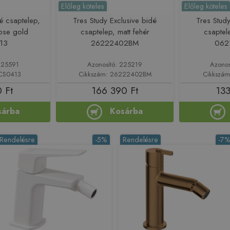
Előleg köteles
Előleg köteles
dé csaptelep,
Tres Study Exclusive bidé
Tres Study
rose gold
csaptelep, matt fehér
csaptel
13
26222402BM
062
225591
Azonosító: 225219
Azonos
ACS0413
Cikkszám: 26222402BM
Cikkszá
 Ft
166 390 Ft
133
sárba
Kosárba
Rendelésre
-5%
Rendelésre
-7