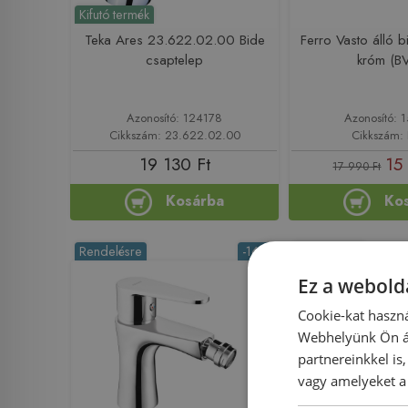
Kifutó termék
Teka Ares 23.622.02.00 Bide
Ferro Vasto álló 
csaptelep
króm (B
Azonosító: 124178
Azonosító: 
Cikkszám: 23.622.02.00
Cikkszám:
19 130 Ft
15
17 990 Ft
Kosárba
Ko
Rendelésre
-16%
Rendelésre
Ez a webolda
Cookie-kat haszná
Webhelyünk Ön ál
partnereinkkel is
vagy amelyeket a 