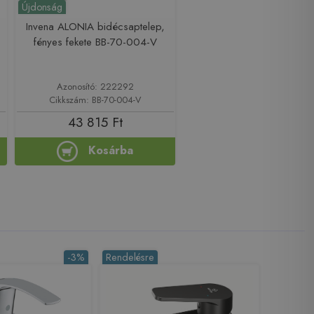
Újdonság
Invena ALONIA bidécsaptelep,
fényes fekete BB-70-004-V
Azonosító: 222292
Cikkszám: BB-70-004-V
43 815 Ft
Kosárba
-3%
Rendelésre