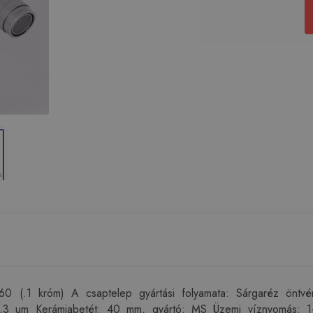
360 (.1 króm) A csaptelep gyártási folyamata: Sárgaréz önt
,3 um Kerámiabetét: 40 mm, gyártó: MS Üzemi víznyomás: 1-5