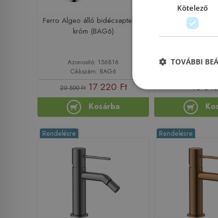
Kötelező
Ferro Algeo álló bidécsaptelep,
Jika Talas egy
króm (BAG6)
csaptelep lee
H3411N10
(3.411N.1.00
TOVÁBBI BE
Azonosító: 156816
Azonosító: 
Cikkszám: BAG6
Cikkszám: H341
17 220 Ft
16 518
20 500 Ft
Kosárba
Ko
Rendelésre
Rendelésre