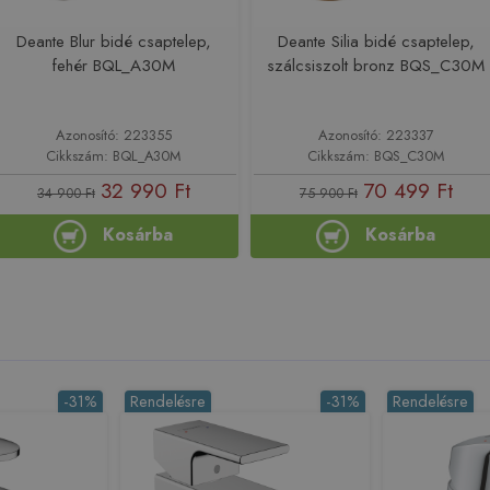
Deante Blur bidé csaptelep,
Deante Silia bidé csaptelep,
fehér BQL_A30M
szálcsiszolt bronz BQS_C30M
Azonosító: 223355
Azonosító: 223337
Cikkszám: BQL_A30M
Cikkszám: BQS_C30M
32 990 Ft
70 499 Ft
34 900 Ft
75 900 Ft
Kosárba
Kosárba
-31%
Rendelésre
-31%
Rendelésre