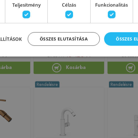
Még 2 db ezen az áron!
Teljesítmény
Célzás
Funkcionalitás
karos bide
Grohe BauEdge egykaros bidé
Ferro Ritt
resztővel
csaptelep, króm 23331000
bidécsapte
041111
B
4.111.1)
ÁLLÍTÁSOK
ÖSSZES ELUTASÍTÁSA
ÖSSZES 
160185
Azonosító: 137380
Azono
1N10041111
Cikkszám: 23331000
Cikks
 Ft
18 420 Ft
21 564 Ft
20 500 Ft
sárba
Kosárba
Rendelésre
Rendelésre