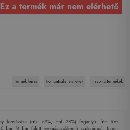
Ez a termék már nem elérhető
Termék leírás
Kompatibilis termékek
Hasonló termékek
vény formázása (réz: 59%; cink 38%) fogantyú: fém Réz
 bar (4 bar fölött nyomáscsökkentő szükséges). Üzemi