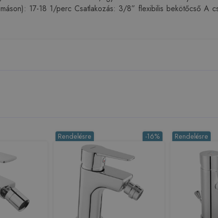
máson): 17-18 1/perc Csatlakozás: 3/8” flexibilis bekötőcső A c
Rendelésre
-16%
Rendelésre