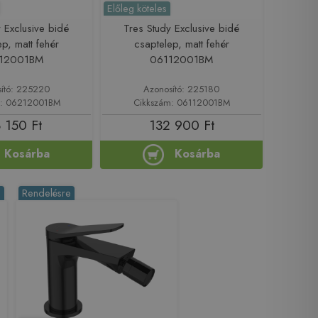
Előleg köteles
 Exclusive bidé
Tres Study Exclusive bidé
ep, matt fehér
csaptelep, matt fehér
12001BM
06112001BM
ító: 225220
Azonosító: 225180
m: 06212001BM
Cikkszám: 06112001BM
 150 Ft
132 900 Ft
Kosárba
Kosárba
%
Rendelésre