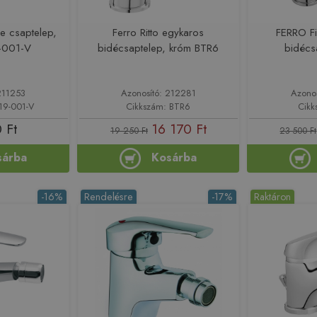
e csaptelep,
Ferro Ritto egykaros
FERRO Fi
-001-V
bidécsaptelep, króm BTR6
bidécs
211253
Azonosító: 212281
Azono
19-001-V
Cikkszám: BTR6
Cikk
 Ft
16 170 Ft
19 250 Ft
23 500 Ft
sárba
Kosárba
-16%
Rendelésre
-17%
Raktáron