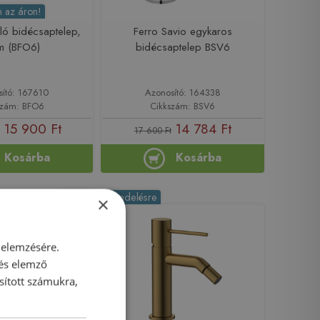
 az áron!
ló bidécsaptelep,
Ferro Savio egykaros
m (BFO6)
bidécsaptelep BSV6
sító: 167610
Azonosító: 164338
szám: BFO6
Cikkszám: BSV6
15 900 Ft
14 784 Ft
17 600 Ft
Kosárba
Kosárba
-16%
Rendelésre
×
 elemzésére.
 és elemző
sított számukra,