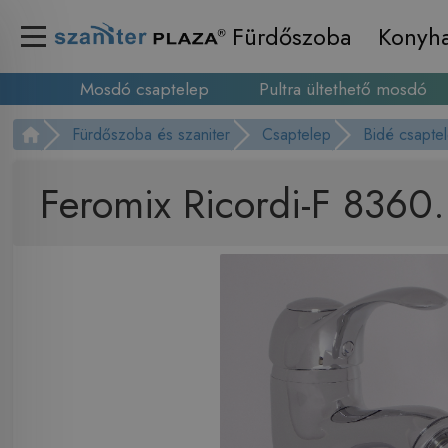
Fürdőszoba
Konyh
Mosdó csaptelep
Pultra ültethető mosdó
Fürdőszoba és szaniter
Csaptelep
Bidé csapte
Feromix Ricordi-F 8360.