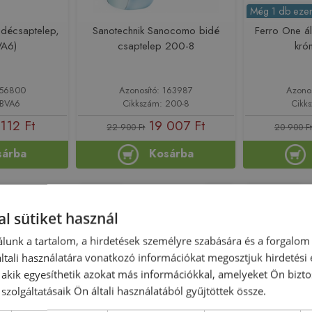
Még 1 db ezen
bidécsaptelep,
Sanotechnik Sanocomo bidé
Ferro One ál
VA6)
csaptelep 200-8
kró
156800
Azonosító: 163987
Azono
 BVA6
Cikkszám: 200-8
Cikk
 112 Ft
19 007 Ft
22 900 Ft
20 900 Ft
sárba
Kosárba
Raktáron
-15%
Rendelésre
l sütiket használ
lunk a tartalom, a hirdetések személyre szabására és a forgalom
tali használatára vonatkozó információkat megosztjuk hirdetési
, akik egyesíthetik azokat más információkkal, amelyeket Ön bizto
szolgáltatásaik Ön általi használatából gyűjtöttek össze.