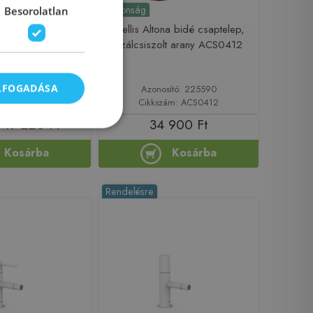
Újdonság
Besorolatlan
o Black egykaros
Wellis Altona bidé csaptelep,
lep, matt fekete
szálcsiszolt arany ACS0412
TR6BL
ELFOGADÁSA
sító: 212289
Azonosító: 225590
zám: BTR6BL
Cikkszám: ACS0412
17 220 Ft
34 900 Ft
Kosárba
Kosárba
Rendelésre