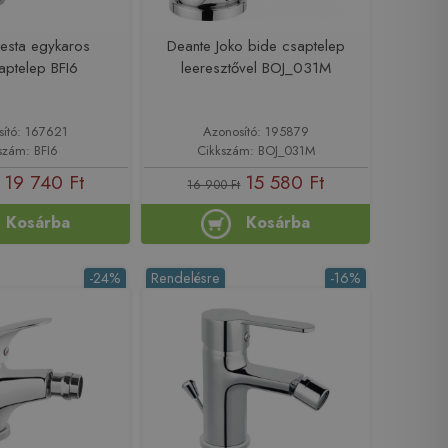
esta egykaros
Deante Joko bide csaptelep
aptelep BFI6
leeresztővel BOJ_031M
sító: 167621
Azonosító: 195879
szám: BFI6
Cikkszám: BOJ_031M
19 740 Ft
15 580 Ft
16 900 Ft
Kosárba
Kosárba
-24%
Rendelésre
-16%