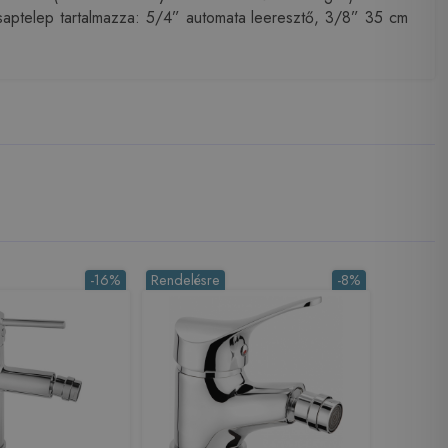
saptelep tartalmazza: 5/4” automata leeresztő, 3/8” 35 cm
-16%
Rendelésre
-8%