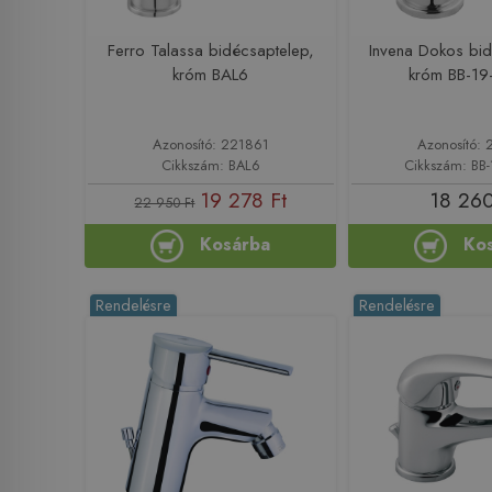
Ferro Talassa bidécsaptelep,
Invena Dokos bid
króm BAL6
króm BB-19
Azonosító: 221861
Azonosító: 
Cikkszám: BAL6
Cikkszám: BB-
19 278 Ft
18 260
22 950 Ft
Kosárba
Ko
Rendelésre
Rendelésre