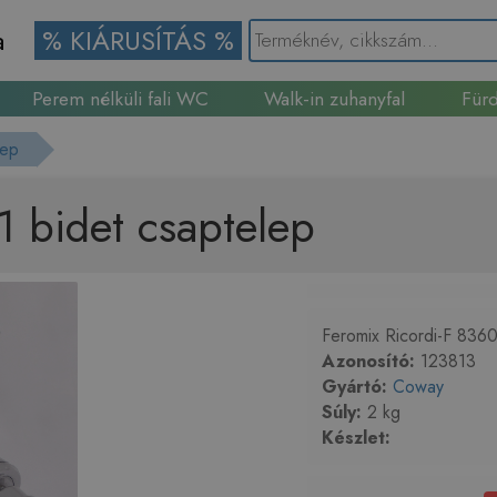
a
% KIÁRUSÍTÁS %
Perem nélküli fali WC
Walk-in zuhanyfal
Fürd
Gránit mosogató
lep
1 bidet csaptelep
Feromix Ricordi-F 8360
Azonosító:
123813
Gyártó:
Coway
Súly:
2 kg
Készlet: