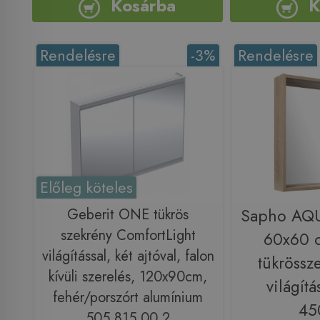
Kosárba
K
Rendelésre
-3%
Rendelésre
Előleg köteles
Geberit ONE tükrös
Sapho AQ
szekrény ComfortLight
60x60 
világítással, két ajtóval, falon
tükrössz
kívüli szerelés, 120x90cm,
világítá
fehér/porszórt alumínium
45
505.815.00.2