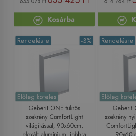
635 425 Ft
655 078 Ft
614 764 Ft
Kosárba
K
Rendelésre
-3%
Rendelésre
Előleg köteles
Előleg kötel
Geberit ONE tükrös
Geberit 
szekrény ComfortLight
szekrény nyi
világítással, 90x60cm,
ComfortLight
eloxált alumínium, jobbra
90x60 c