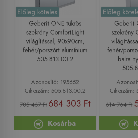
Előleg köteles
Előleg kötel
Geberit ONE tükrös
Geberit 
szekrény ComfortLight
szekrény 
világítással, 90x90cm,
világításs
fehér/porszórt alumínium
fehér/porsz
505.813.00.2
balra ny
505.8
Azonosító: 195652
Azonosí
Cikkszám: 505.813.00.2
Cikkszám: 
684 303 Ft
705 467 Ft
614 764 Ft
Kosárba
K