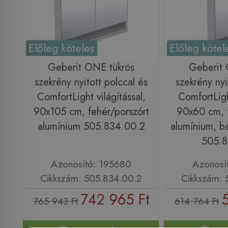
Előleg köteles
Előleg kötel
Geberit ONE tükrös
Geberit 
szekrény nyitott polccal és
szekrény nyi
ComfortLight világítással,
ComfortLight
90x105 cm, fehér/porszórt
90x60 cm, f
alumínium 505.834.00.2
alumínium, bal
505.8
Azonosító: 195680
Azonosí
Cikkszám: 505.834.00.2
Cikkszám: 
742 965 Ft
765 943 Ft
614 764 Ft