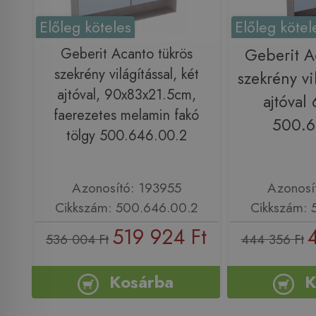
Előleg köteles
Előleg kötel
Geberit Acanto tükrös
Geberit A
szekrény világítással, két
szekrény vil
ajtóval, 90x83x21.5cm,
ajtóval
faerezetes melamin fakó
500.6
tölgy 500.646.00.2
Azonosító: 193955
Azonosí
Cikkszám: 500.646.00.2
Cikkszám: 
519 924 Ft
536 004 Ft
444 356 Ft
Kosárba
K