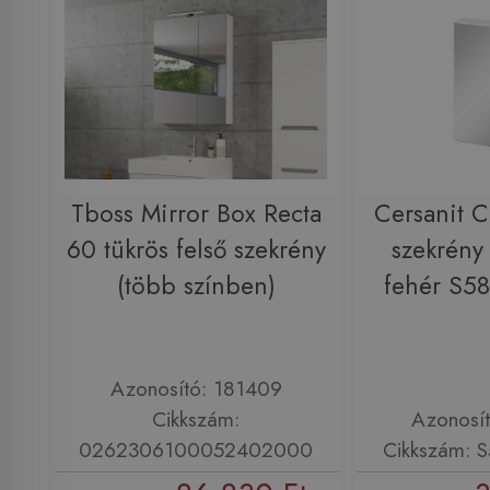
Tboss Mirror Box Recta
Cersanit C
60 tükrös felső szekrény
szekrény
(több színben)
fehér S5
Azonosító: 181409
Cikkszám:
Azonosí
0262306100052402000
Cikkszám: 