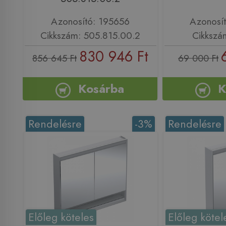
Azonosító: 195656
Azonosí
Cikkszám: 505.815.00.2
Cikkszá
830 946 Ft
856 645 Ft
69 000 Ft
Kosárba
K
Rendelésre
-3%
Rendelésre
Előleg köteles
Előleg kötel