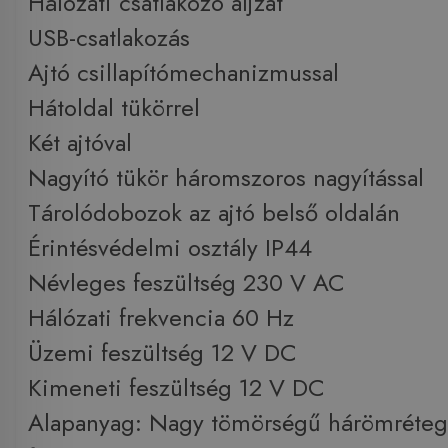
Hálózati csatlakozó aljzat
USB-csatlakozás
Ajtó csillapítómechanizmussal
Hátoldal tükörrel
Két ajtóval
Nagyító tükör háromszoros nagyítással
Tárolódobozok az ajtó belső oldalán
Érintésvédelmi osztály IP44
Névleges feszültség 230 V AC
Hálózati frekvencia 60 Hz
Üzemi feszültség 12 V DC
Kimeneti feszültség 12 V DC
Alapanyag: Nagy tömörségű hárömréte