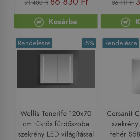
86 830 Ft
3
91 400 Ft
36 111 Ft
Kosárba
K
Rendelésre
-5%
Rendelésre
Wellis Tenerife 120x70
Cersanit C
cm tükrös fürdőszoba
szekrény
szekrény LED világítással
fehér S5