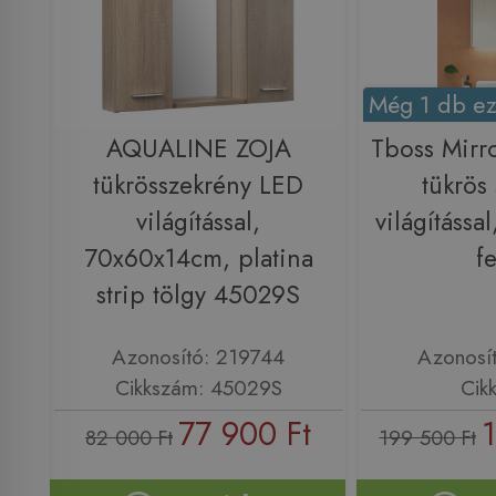
Még 1 db ez
AQUALINE ZOJA
Tboss Mirr
tükrösszekrény LED
tükrös
világítással,
világítássa
70x60x14cm, platina
f
strip tölgy 45029S
Azonosító: 219744
Azonosí
Cikkszám: 45029S
Cik
77 900 Ft
1
82 000 Ft
199 500 Ft