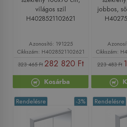
világos szil
jobbos, sö
H4028521102621
H40275
Azonosító: 191225
Azonosí
Cikkszám: H4028521102621
Cikkszám: H
282 820 Ft
323 465 Ft
223 483 Ft
Kosárba
K
Rendelésre
-3%
Rendelésre