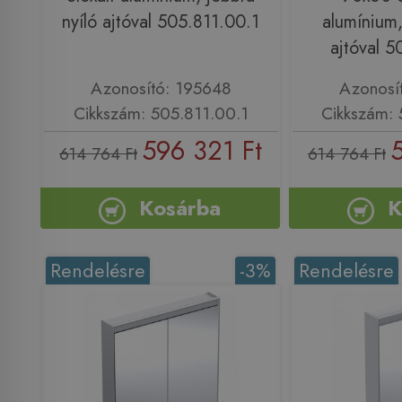
nyíló ajtóval 505.811.00.1
alumínium,
ajtóval 5
Azonosító: 195648
Azonosí
Cikkszám: 505.811.00.1
Cikkszám: 
596 321 Ft
614 764 Ft
614 764 Ft
Kosárba
K
Rendelésre
-3%
Rendelésre