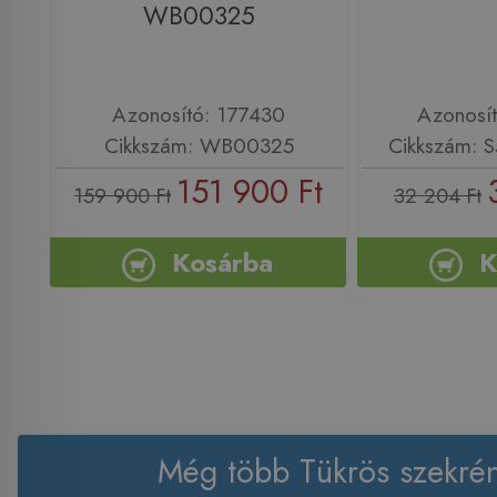
WB00325
Azonosító: 177430
Azonosí
Cikkszám: WB00325
Cikkszám: 
151 900 Ft
159 900 Ft
32 204 Ft
Kosárba
K
Még több Tükrös szekré