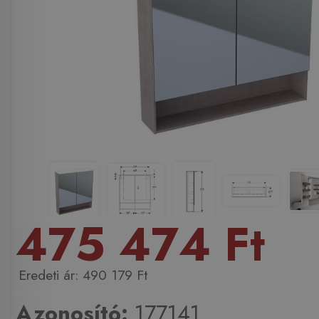
475 474 Ft
490 179 Ft
Azonosító:
177141