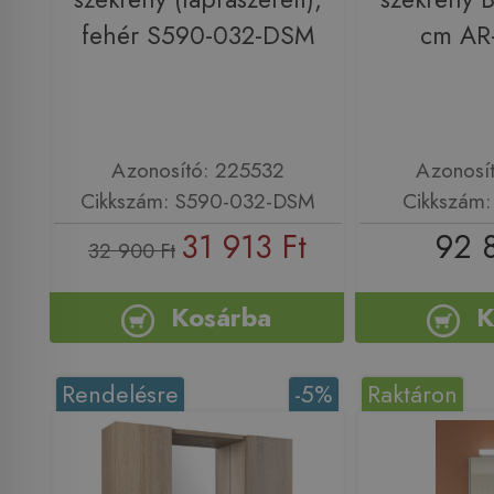
fehér S590-032-DSM
cm AR
Azonosító: 225532
Azonosí
Cikkszám: S590-032-DSM
Cikkszám
31 913 Ft
92 
32 900 Ft
Kosárba
K
Rendelésre
-5%
Raktáron