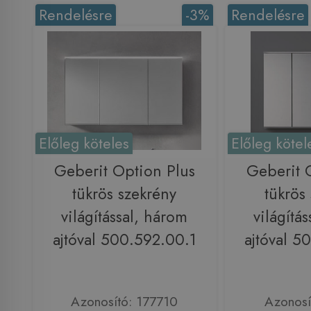
Rendelésre
-3%
Rendelésre
Előleg köteles
Előleg kötel
Geberit Option Plus
Geberit 
tükrös szekrény
tükrös
világítással, három
világítá
ajtóval 500.592.00.1
ajtóval 5
Azonosító: 177710
Azonosí