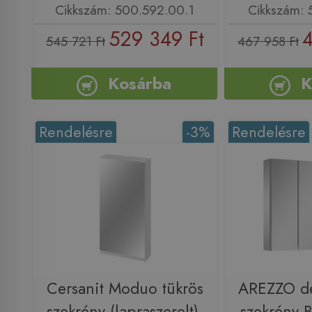
Cikkszám: 500.592.00.1
Cikkszám: 
529 349 Ft
4
545 721 Ft
467 958 Ft
Kosárba
K
Rendelésre
-3%
Rendelésre
Cersanit Moduo tükrös
AREZZO de
szekrény (lapraszerelt),
szekrény 