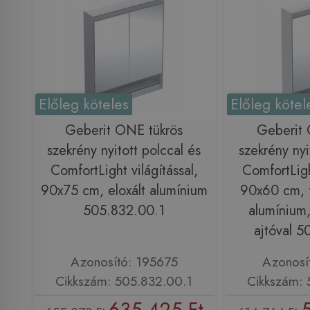
Előleg köteles
Előleg kötel
Geberit ONE tükrös
Geberit 
szekrény nyitott polccal és
szekrény nyi
ComfortLight világítással,
ComfortLight
90x75 cm, eloxált alumínium
90x60 cm, f
505.832.00.1
alumínium,
ajtóval 5
Azonosító: 195675
Azonosí
Cikkszám: 505.832.00.1
Cikkszám: 