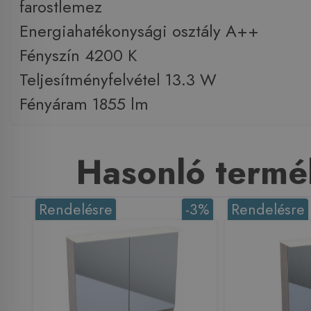
farostlemez
Energiahatékonysági osztály A++
Fényszín 4200 K
Teljesítményfelvétel 13.3 W
Fényáram 1855 lm
Hasonló termé
Rendelésre
-3%
Rendelésre