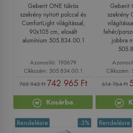
Geberit ONE tükrös
Geberit 
szekrény nyitott polccal és
szekrény 
ComfortLight világítással,
világításs
90x105 cm, eloxált
fehér/porsz
alumínium 505.834.00.1
jobbra ny
505.8
Azonosító: 195679
Azonosí
Cikkszám: 505.834.00.1
Cikkszám: 
742 965 Ft
765 943 Ft
614 764 Ft
Kosárba
K
Rendelésre
-3%
Rendelésre