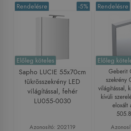
Rendelésre
-5%
Rendelésre
Előleg köteles
Előleg kötel
Sapho LUCIE 55x70cm
Geberit 
szekrény 
tükrösszekrény LED
világítással, 
világítással, fehér
kívüli szere
LU055-0030
eloxált
505.8
Azonosító: 202119
Azonosí