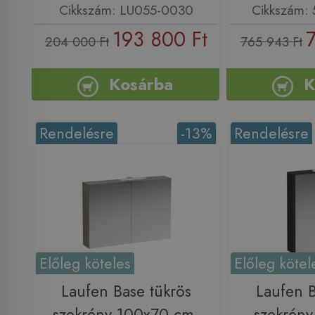
Cikkszám: LU055-0030
Cikkszám: 
193 800 Ft
204 000 Ft
765 943 Ft
Kosárba
K
Rendelésre
-13%
Rendelésre
Előleg köteles
Előleg kötel
Laufen Base tükrös
Laufen B
szekrény 100x70 cm,
szekrén