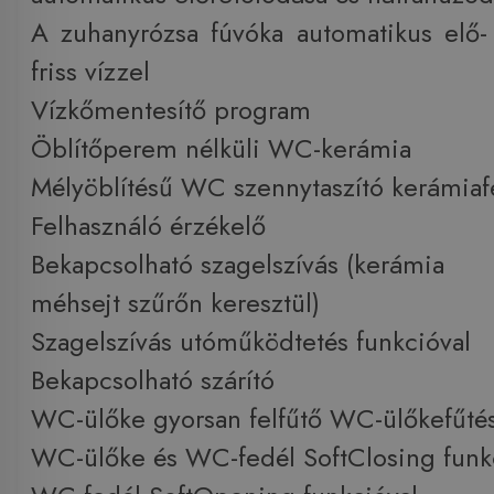
A zuhanyrózsa fúvóka automatikus elő- é
friss vízzel
Vízkőmentesítő program
Öblítőperem nélküli WC-kerámia
Mélyöblítésű WC szennytaszító kerámiafe
Felhasználó érzékelő
Bekapcsolható szagelszívás (kerámia
méhsejt szűrőn keresztül)
Szagelszívás utóműködtetés funkcióval
Bekapcsolható szárító
WC-ülőke gyorsan felfűtő WC-ülőkefűtés
WC-ülőke és WC-fedél SoftClosing funk