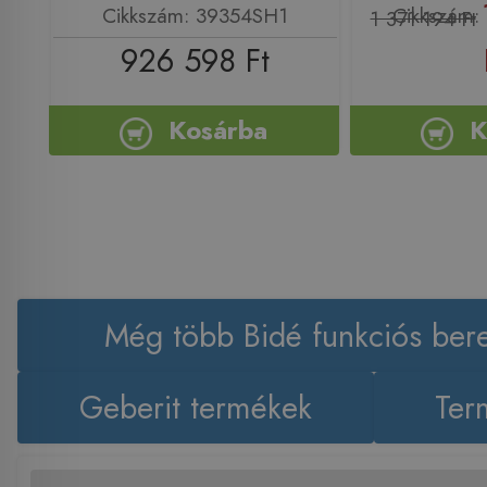
Cikkszám: 39354SH1
Cikkszám: 
1 371 194 Ft
926 598 Ft
Kosárba
K
Még több Bidé funkciós ber
Geberit termékek
Ter