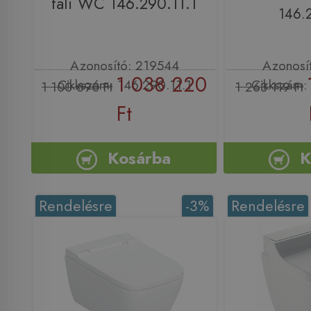
fali WC 146.290.11.1
146.2
Azonosító: 219544
Azonosí
1 038 220
Cikkszám: 146.290.11.1
Cikkszám: 
1 100 690 Ft
1 263 119 Ft
Ft
Kosárba
K
Rendelésre
-3%
Rendelésre