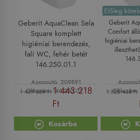
Előleg kötel
Geberit AquaClean Sela
Geberit Aq
Comfort áll
Square komplett
higiéniai ber
higiéniai berendezés,
illeszthet
fali WC, fehér betét
146.3
146.250.01.1
Azonosító: 209891
Azonosí
1 443 218
Cikkszám: 146.250.01.1
Cikkszám: 
1 487 854 Ft
1 335 435 Ft
Ft
Kosárba
K