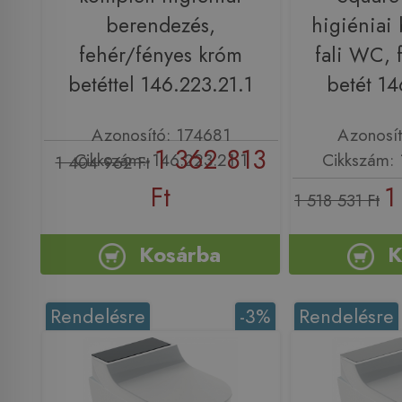
berendezés,
higiéniai
fehér/fényes króm
fali WC, 
betéttel 146.223.21.1
betét 14
Azonosító: 174681
Azonosí
1 362 813
Cikkszám: 146.223.21.1
Cikkszám: 
1 404 962 Ft
Ft
1
1 518 531 Ft
Kosárba
K
Rendelésre
-3%
Rendelésre