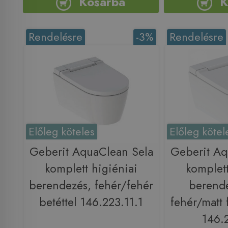
Kosárba
K
Rendelésre
-3%
Rendelésre
Előleg köteles
Előleg kötel
Geberit AquaClean Sela
Geberit Aq
komplett higiéniai
komplett
berendezés, fehér/fehér
berende
betéttel 146.223.11.1
fehér/matt 
146.2