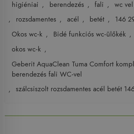
higiéniai
,
berendezés
,
fali
,
wc vel
,
rozsdamentes
,
acél
,
betét
,
146 2
Okos wc-k
,
Bidé funkciós wc-ülőkék
,
okos wc-k
,
Geberit AquaClean Tuma Comfort komple
berendezés fali WC-vel
,
szálcsiszolt rozsdamentes acél betét 1