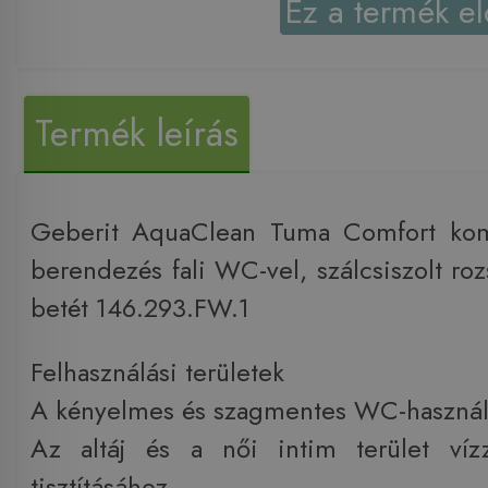
Ez a termék el
Termék leírás
Geberit AquaClean Tuma Comfort komp
berendezés fali WC-vel, szálcsiszolt ro
betét 146.293.FW.1
Felhasználási területek
A kényelmes és szagmentes WC-használ
Az altáj és a női intim terület víz
tisztításához