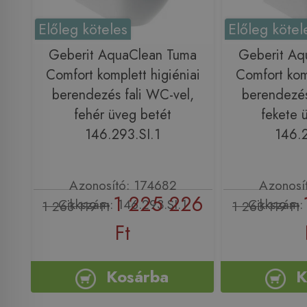
Előleg köteles
Előleg kötel
Geberit AquaClean Tuma
Geberit Aq
Comfort komplett higiéniai
Comfort komp
berendezés fali WC-vel,
berendezés
fehér üveg betét
fekete 
146.293.SI.1
146.2
Azonosító: 174682
Azonosí
1 225 226
Cikkszám: 146.293.SI.1
Cikkszám: 
1 263 119 Ft
1 263 119 Ft
Ft
Kosárba
K