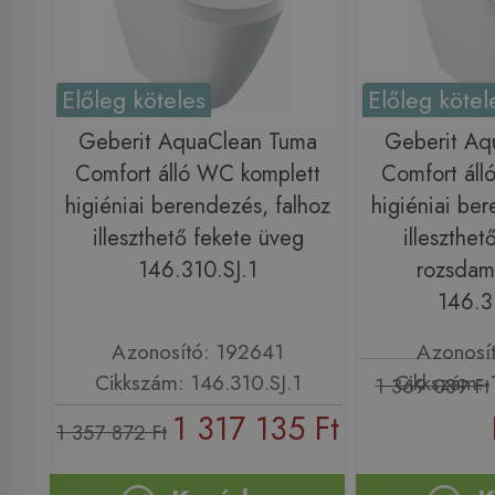
Előleg köteles
Előleg kötel
Geberit AquaClean Tuma
Geberit Aq
Comfort álló WC komplett
Comfort áll
higiéniai berendezés, falhoz
higiéniai ber
illeszthető fekete üveg
illeszthet
146.310.SJ.1
rozsdam
146.3
Azonosító: 192641
Azonosí
Cikkszám: 146.310.SJ.1
Cikkszám: 
1 369 089 Ft
1 317 135 Ft
1 357 872 Ft