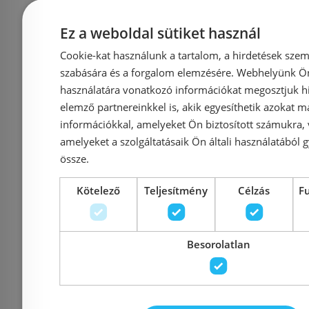
elektromos bidével
146.3
ellátva
Ez a weboldal sütiket használ
Cookie-kat használunk a tartalom, a hirdetések szem
Azonosító: 193655
Azonosí
szabására és a forgalom elemzésére. Webhelyünk Ön 
Cikkszám:
Cikkszám: 
használatára vonatkozó információkat megosztjuk hi
elemző partnereinkkel is, akik egyesíthetik azokat m
679 900 Ft
799 900 Ft
426 630 Ft
információkkal, amelyeket Ön biztosított számukra,
amelyeket a szolgáltatásaik Ön általi használatából g
Kosárba
K
össze.
Kötelező
Teljesítmény
Célzás
F
Rendelésre
-3%
Rendelésre
Besorolatlan