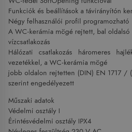
WC-fedél SoftOpening funkcióval
Funkciók és beállítások a távirányítón ke
Négy felhasználói profil programozható
A WC-kerámia mögé rejtett, bal oldalsó
vízcsatlakozás
Hálózati csatlakozás háromeres hajl
vezetékkel, a WC-kerámia mögé
jobb oldalon rejtetten (DIN) EN 1717 /
szerint engedélyezett
Műszaki adatok
Védelmi osztály I
Érintésvédelmi osztály IPX4
Névleges feszültség 230 V AC