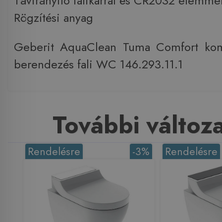
Távirányító falikarral és CR2032 elemme
Rögzítési anyag
Geberit AquaClean Tuma Comfort komp
berendezés fali WC 146.293.11.1
További változ
Rendelésre
-3%
Rendelésre