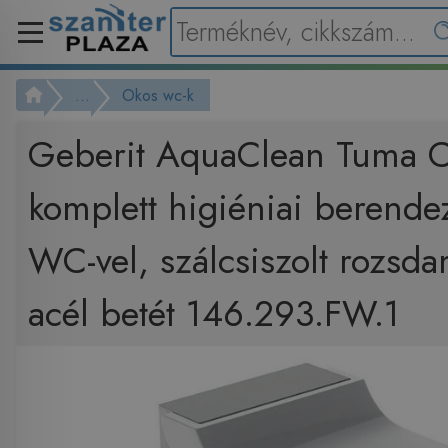
...
Okos wc-k
Geberit AquaClean Tuma C
komplett higiéniai berendez
WC-vel, szálcsiszolt rozsd
acél betét 146.293.FW.1