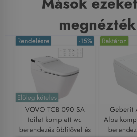
Mások ezeket
megnézték
Rendelésre
-15%
Raktáron
Előleg köteles
VOVO TCB 090 SA
Geberit
toilet komplett wc
Alba kompl
berendezés öblítővel és
berendez