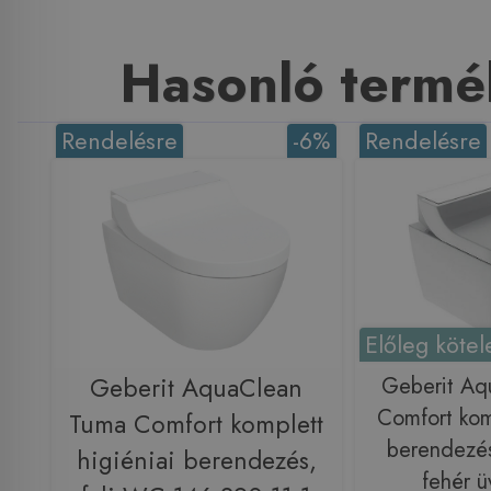
Hasonló termé
Rendelésre
-6%
Rendelésre
Előleg kötel
Geberit AquaClean
Geberit Aq
Comfort komp
Tuma Comfort komplett
berendezés
higiéniai berendezés,
fehér ü