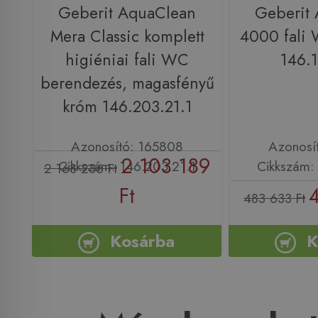
Geberit AquaClean
Geberit
Mera Classic komplett
4000 fali 
higiéniai fali WC
146.1
berendezés, magasfényű
króm 146.203.21.1
Azonosító: 165808
Azonosí
2 103 189
Cikkszám: 146.203.21.1
Cikkszám: 
2 168 236 Ft
Ft
483 633 Ft
Kosárba
K