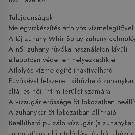
Tulajdonságok
Melegvízkészítés átfolyós vízmelegítővel
Altáj-zuhany WhirlSpray-zuhanytechnoló
A női zuhany fúvóka használaton kívüli
állapotban védetten helyezkedik el
Átfolyós vízmelegítő inaktiválható
Fúvókával felszerelt kihúzható zuhanykar
altáj és női intim terület számára
A vízsugár erőssége öt fokozatban beállí
A zuhanykar öt fokozatban állítható
Beállítható pulzáló vízsugár (a zuhanykar
automatikus előretolódása és hátrahúzód