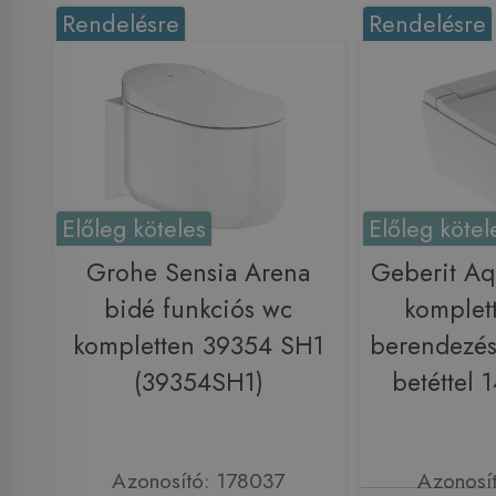
Rendelésre
Rendelésre
Előleg köteles
Előleg kötel
Grohe Sensia Arena
Geberit Aq
bidé funkciós wc
komplett
kompletten 39354 SH1
berendezés
(39354SH1)
betéttel 
Azonosító: 178037
Azonosí