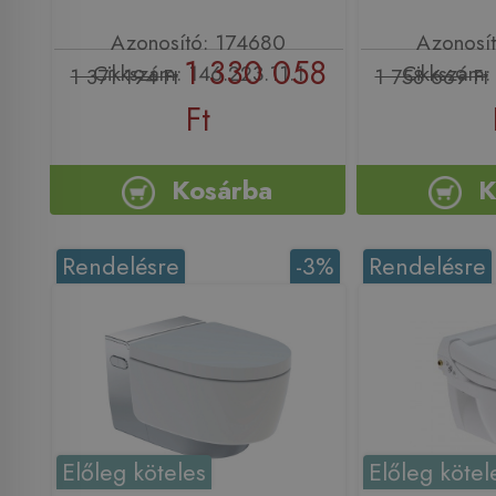
Azonosító: 174680
Azonosí
1 330 058
Cikkszám: 146.223.11.1
Cikkszám: 
1 371 194 Ft
1 758 669 Ft
Ft
Kosárba
K
Rendelésre
-3%
Rendelésre
Előleg köteles
Előleg kötel