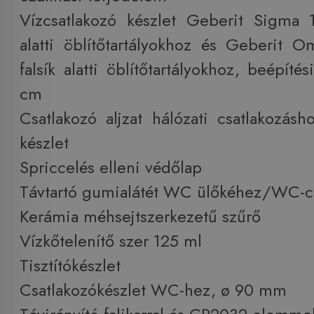
Vízcsatlakozó készlet Geberit Sigma 
alatti öblítőtartályokhoz és Geberit
falsík alatti öblítőtartályokhoz, beépít
cm
Csatlakozó aljzat hálózati csatlakozásh
készlet
Spriccelés elleni védőlap
Távtartó gumialátét WC ülőkéhez/WC-c
Kerámia méhsejtszerkezetű szűrő
Vízkőtelenítő szer 125 ml
Tisztítókészlet
Csatlakozókészlet WC-hez, ø 90 mm