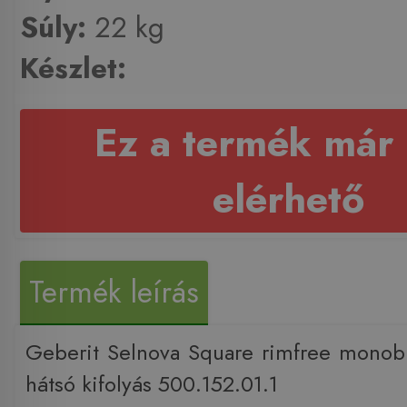
Súly:
22 kg
Készlet:
Ez a termék már
elérhető
Termék leírás
Geberit Selnova Square rimfree monob
hátsó kifolyás 500.152.01.1