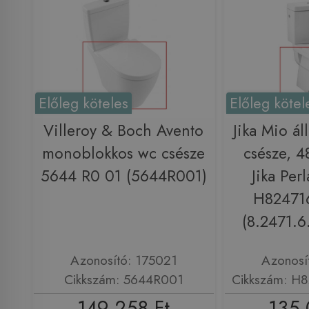
Előleg köteles
Előleg kötel
Villeroy & Boch Avento
Jika Mio á
monoblokkos wc csésze
csésze, 
5644 R0 01 (5644R001)
Jika Perl
H82471
(8.2471.6
Azonosító: 175021
Azonosí
Cikkszám: 5644R001
Cikkszám: H
149 258 Ft
135 