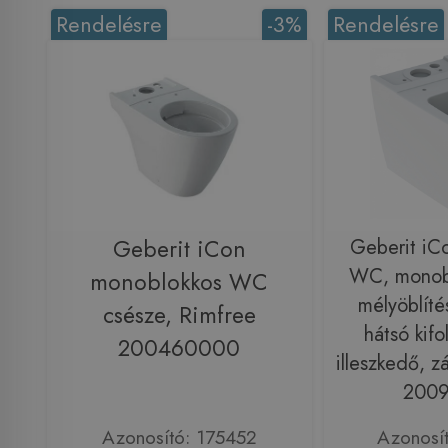
Rendelésre
-3%
Rendelésre
Geberit iCon
Geberit iCo
WC, monoblo
monoblokkos WC
mélyöblíté
csésze, Rimfree
hátsó kifo
200460000
illeszkedő, z
200
Azonosító: 175452
Azonosí