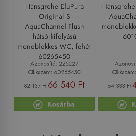
Hansgrohe EluPura
Hansgrohe
Original S
AquaCha
AquaChannel Flush
monoblokk
hátsó kifolyású
601
monoblokkos WC, fehér
60265450
Azonosító: 225227
Azonosí
Cikkszám: 60265450
Cikkszám
66 540 Ft
82 137 Ft
54 333 Ft
Kosárba
K