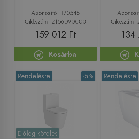
Azonosító: 170545
Azonosí
Cikkszám: 2156090000
Cikkszám:
159 012 Ft
134 
Kosárba
K
Rendelésre
-5%
Rendelésre
Előleg köteles