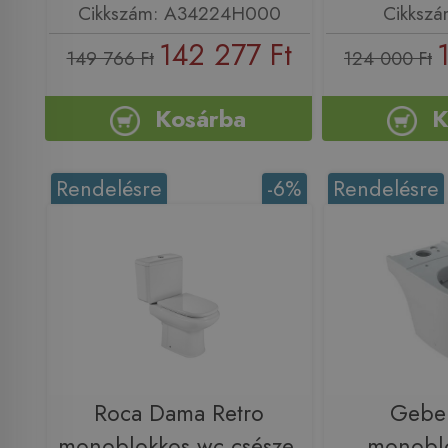
Cikkszám: A34224H000
Cikksz
142 277 Ft
149 766 Ft
124 000 Ft
Kosárba
K
Rendelésre
-6%
Rendelésre
Roca Dama Retro
Geber
monoblokkos wc csésze,
monobl