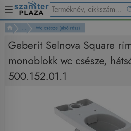
...
Wc csésze (alsó rész)
Geberit Selnova Square ri
monoblokk wc csésze, hátsó
500.152.01.1