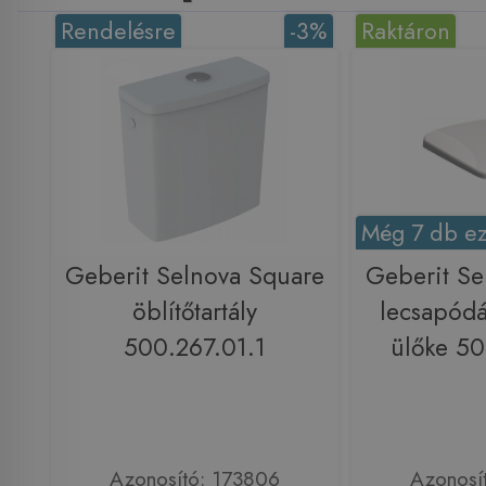
Rendelésre
-3%
Raktáron
Még 7 db ez
Geberit Selnova Square
Geberit Se
öblítőtartály
lecsapód
500.267.01.1
ülőke 50
Azonosító: 173806
Azonosí