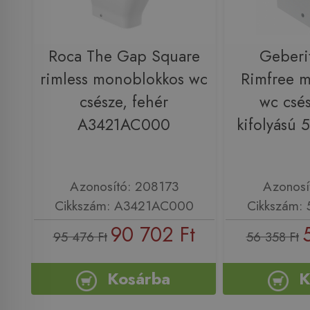
Roca The Gap Square
Geberi
rimless monoblokkos wc
Rimfree 
csésze, fehér
wc csés
A3421AC000
kifolyású 
Azonosító: 208173
Azonosí
Cikkszám: A3421AC000
Cikkszám: 
90 702 Ft
95 476 Ft
56 358 Ft
Kosárba
K