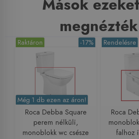
Mások ezeket
megnézték
Raktáron
-17%
Rendelésre
Még 1 db ezen az áron!
Roca Debba Square
Roca De
perem nélküli,
monoblok
monoblokk wc csésze
falhoz 