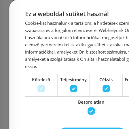
Kosárba
K
Ez a weboldal sütiket használ
Rendelésre
-21%
Rendelésre
Cookie-kat használunk a tartalom, a hirdetések szem
szabására és a forgalom elemzésére. Webhelyünk Ön 
használatára vonatkozó információkat megosztjuk hi
elemző partnereinkkel is, akik egyesíthetik azokat m
információkkal, amelyeket Ön biztosított számukra,
amelyeket a szolgáltatásaik Ön általi használatából g
össze.
Újdonság
Előleg köteles
Újdonság
E
Kötelező
Teljesítmény
Célzás
F
Hansgrohe EluPura S
Hansgro
AquaFall Flush
Orig
Besorolatlan
monoblokkos WC, fehér
AquaCha
60260450
monoblokk
601