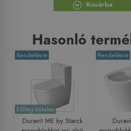
Kosárba
Hasonló termé
Rendelésre
Rendelésre
Előleg köteles
Duravit ME by Starck
Durav
monoblokkos wc alsó
monoblokk