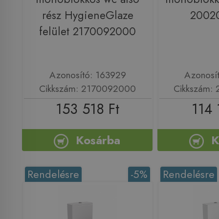
rész HygieneGlaze
2002
felület 2170092000
Azonosító: 163929
Azonosí
Cikkszám: 2170092000
Cikkszám:
153 518 Ft
114 
Kosárba
K
Rendelésre
-5%
Rendelésre