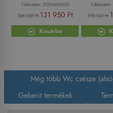
Cikkszám: 200460000
Cikkszám
131 950 Ft
1
136 031 Ft
170 741 Ft
Kosárba
K
Még több Wc csésze (alsó
Geberit termékek
Ter