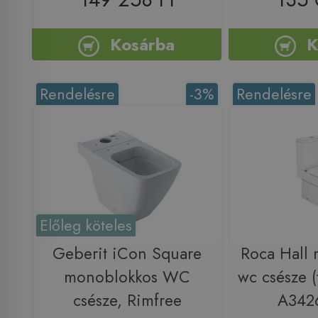
Kosárba
K
Rendelésre
-3%
Rendelésre
Előleg köteles
Geberit iCon Square
Roca Hall
monoblokkos WC
wc csésze (t
csésze, Rimfree
A342