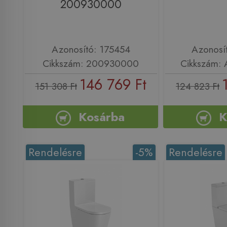
200930000
Azonosító: 175454
Azonosí
Cikkszám: 200930000
Cikkszám:
146 769 Ft
151 308 Ft
124 823 Ft
Kosárba
K
Rendelésre
-5%
Rendelésre