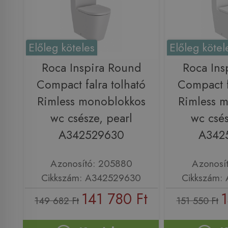
Előleg köteles
Előleg kötel
Roca Inspira Round
Roca Ins
Compact falra tolható
Compact f
Rimless monoblokkos
Rimless 
wc csésze, pearl
wc csés
A342529630
A342
Azonosító: 205880
Azonosí
Cikkszám: A342529630
Cikkszám:
141 780 Ft
1
149 682 Ft
151 550 Ft