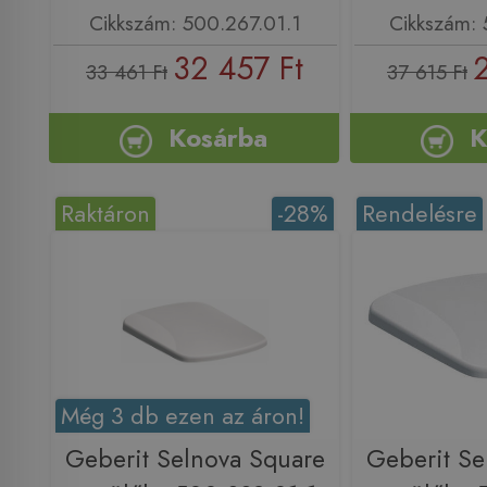
Cikkszám: 500.267.01.1
Cikkszám: 
32 457 Ft
33 461 Ft
37 615 Ft
Kosárba
K
Raktáron
-28%
Rendelésre
Még 3 db ezen az áron!
Geberit Selnova Square
Geberit Se