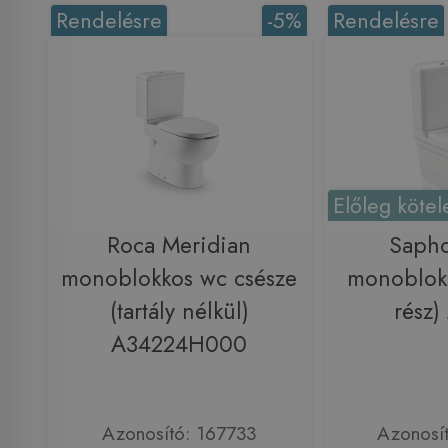
Rendelésre
-5%
Rendelésre
Előleg kötel
Roca Meridian
Saph
monoblokkos wc csésze
monoblokk
(tartály nélkül)
rész
A34224H000
Azonosító: 167733
Azonosí