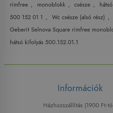
rimfree
,
monoblokk
,
csésze
,
hátsó
500 152 01 1
,
Wc csésze (alsó rész)
,
Geberit Selnova Square rimfree monobl
hátsó kifolyás 500.152.01.1
Információk
Házhozszállítás (1900 Ft-tó