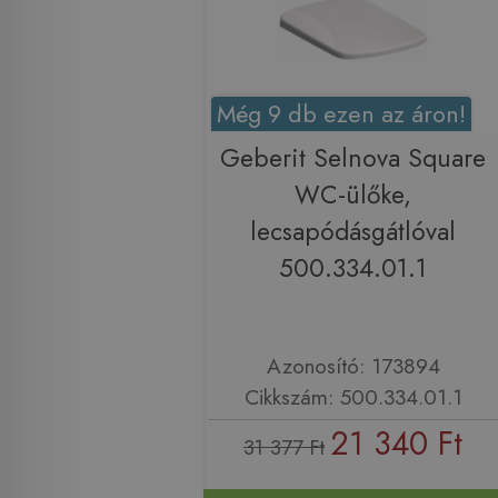
Még 9 db ezen az áron!
Geberit Selnova Square
WC-ülőke,
lecsapódásgátlóval
500.334.01.1
Azonosító: 173894
Cikkszám: 500.334.01.1
21 340 Ft
31 377 Ft