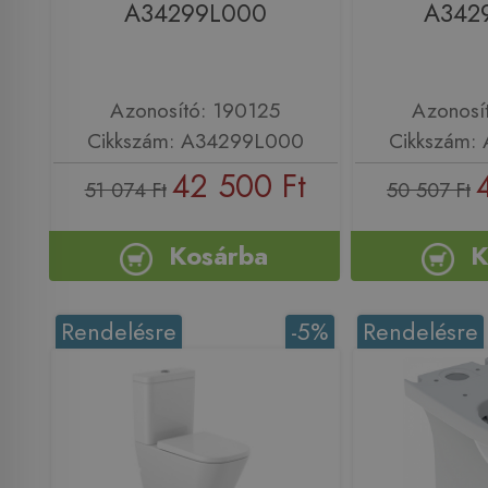
A34299L000
A342
Azonosító: 190125
Azonosí
Cikkszám: A34299L000
Cikkszám:
42 500 Ft
51 074 Ft
50 507 Ft
Kosárba
K
Rendelésre
-5%
Rendelésre