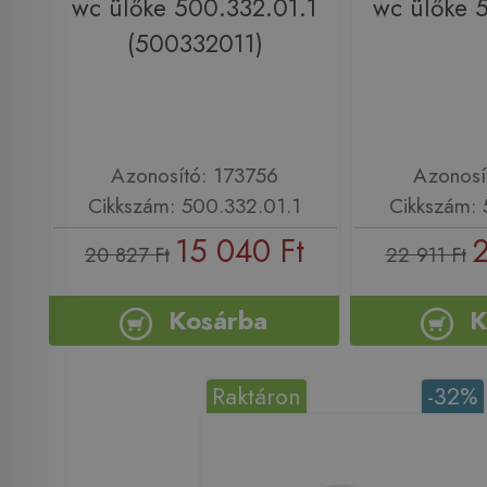
wc ülőke 500.332.01.1
wc ülőke 
(500332011)
Azonosító: 173756
Azonosí
Cikkszám: 500.332.01.1
Cikkszám: 
15 040 Ft
2
20 827 Ft
22 911 Ft
Kosárba
K
Raktáron
-32%