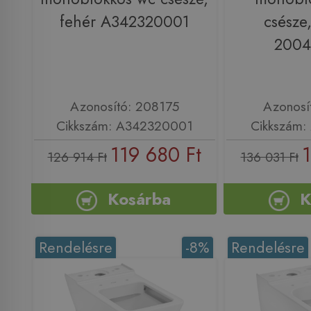
fehér A342320001
csésze
200
Azonosító: 208175
Azonosí
Cikkszám: A342320001
Cikkszám
119 680 Ft
1
126 914 Ft
136 031 Ft
Kosárba
K
Rendelésre
-8%
Rendelésre