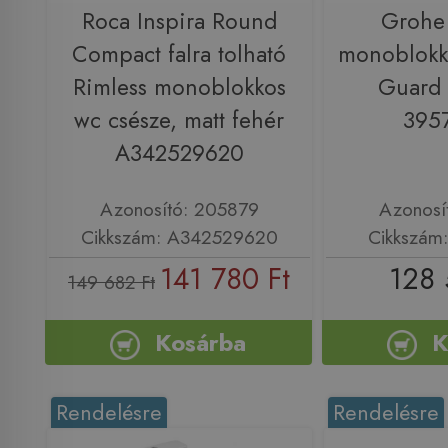
Roca Inspira Round
Grohe
Compact falra tolható
monoblokk
Rimless monoblokkos
Guard f
wc csésze, matt fehér
395
A342529620
Azonosító: 205879
Azonosí
Cikkszám: A342529620
Cikkszám
141 780 Ft
128 
149 682 Ft
Kosárba
K
Rendelésre
Rendelésre