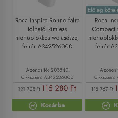
Előleg kötel
Roca Inspira Round falra
Roca Ins
tolható Rimless
Compact f
monoblokkos wc csésze,
monoblokko
fehér A342526000
fehér A
Azonosító: 203840
Azonosí
Cikkszám: A342526000
Cikkszám:
115 280 Ft
1
121 705 Ft
118 767 Ft
Kosárba
K