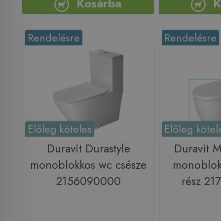
Kosárba
K
Rendelésre
Rendelésre
Előleg köteles
Előleg kötel
Duravit Durastyle
Duravit M
monoblokkos wc csésze
monoblok
2156090000
rész 2