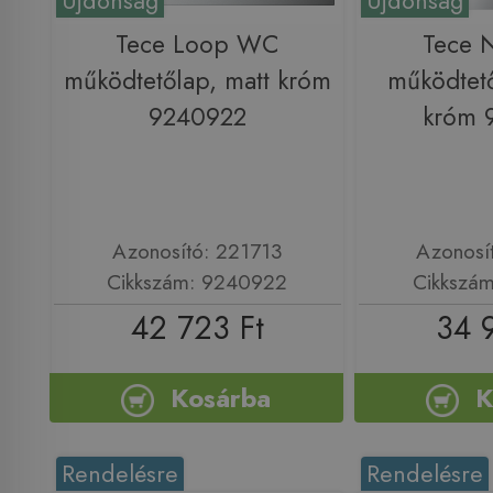
Újdonság
Újdonság
Tece Loop WC
Tece
működtetőlap, matt króm
működtető
9240922
króm 
Azonosító: 221713
Azonosí
Cikkszám: 9240922
Cikkszá
42 723 Ft
34 
Kosárba
K
Rendelésre
Rendelésre