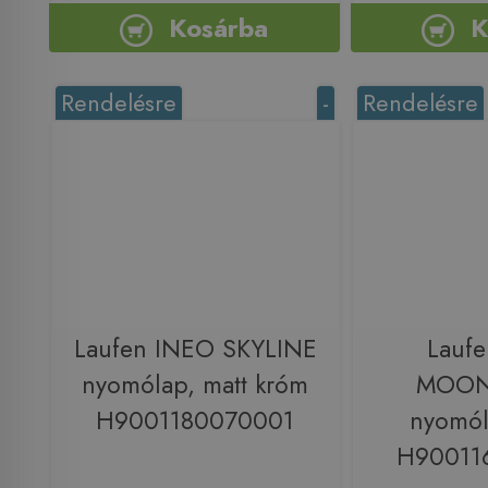
Kosárba
K
Rendelésre
-
Rendelésre
Laufen INEO SKYLINE
Lauf
nyomólap, matt króm
MOON
H9001180070001
nyomól
H90011