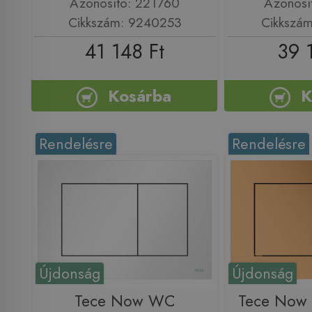
Azonosító: 221760
Azonosí
Cikkszám: 9240253
Cikkszá
41 148 Ft
39 
Kosárba
K
Rendelésre
Rendelésre
Újdonság
Újdonság
Tece Now WC
Tece Now 