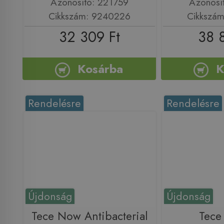
Azonosító: 221759
Azonosí
Cikkszám: 9240226
Cikkszá
32 309 Ft
38 
Kosárba
K
Rendelésre
Rendelésre
Újdonság
Újdonság
Tece Now Antibacterial
Tece