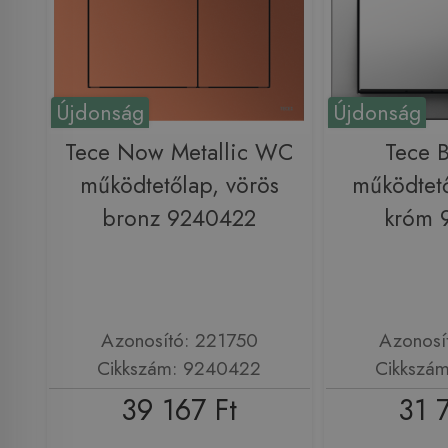
Újdonság
Újdonság
Tece Now Metallic WC
Tece 
működtetőlap, vörös
működtető
bronz 9240422
króm 
Azonosító: 221750
Azonosí
Cikkszám: 9240422
Cikkszá
39 167 Ft
31 