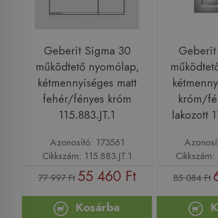
Geberit Sigma 30
Geberit
működtető nyomólap,
működtet
kétmennyiséges matt
kétmenny
fehér/fényes króm
króm/fé
115.883.JT.1
lakozott 
Azonosító: 173561
Azonosí
Cikkszám: 115.883.JT.1
Cikkszám: 
55 460 Ft
77 997 Ft
85 084 Ft
Kosárba
K