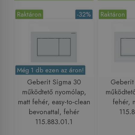
Raktáron
-32%
Raktáron
Még 1 db ezen az áron!
Geberit Sigma 30
Geberit
működtető nyomólap,
működtet
matt fehér, easy-to-clean
fehér, 
bevonattal, fehér
115.8
115.883.01.1