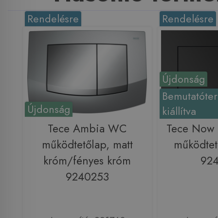
Rendelésre
Rendelésre
Újdonság
Bemutatóte
Újdonság
kiállítva
Tece Ambia WC
Tece Now 
működtetőlap, matt
működtető
króm/fényes króm
92
9240253