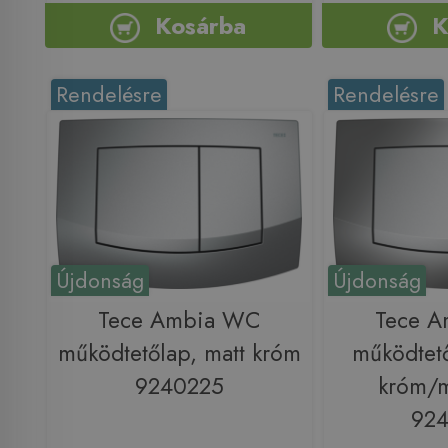
Kosárba
K
Rendelésre
Rendelésre
Újdonság
Újdonság
Tece Ambia WC
Tece 
működtetőlap, matt króm
működtető
9240225
króm/m
92