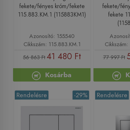
fekete/fényes króm/fekete
fekete/fén
115.883.KM.1 (115883KM1)
fekete 1
(115
Azonosító: 155540
Azonosí
Cikkszám: 115.883.KM.1
Cikkszám: 
41 480 Ft
56 863 Ft
77 997 Ft
Kosárba
K
Rendelésre
-29%
Rendelésre