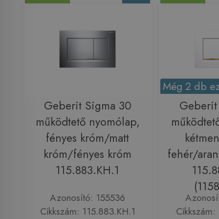
Még 2 db ez
Geberit Sigma 30
Geberit
működtető nyomólap,
működtet
fényes króm/matt
kétmen
króm/fényes króm
fehér/aran
115.883.KH.1
115.8
(115
Azonosító: 155536
Azonosí
Cikkszám: 115.883.KH.1
Cikkszám: 