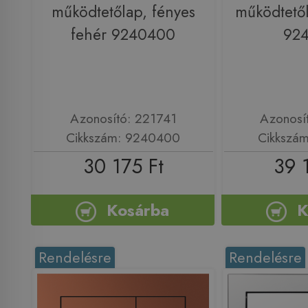
működtetőlap, fényes
működtetől
fehér 9240400
92
Azonosító: 221741
Azonosí
Cikkszám: 9240400
Cikkszá
30 175 Ft
39 
Kosárba
K
Rendelésre
Rendelésre