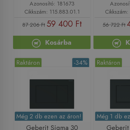
Azonosító: 181673
Azonosí
Cikkszám: 115.883.01.1
Cikkszám: 
59 400 Ft
87 206 Ft
56 722 Ft
Kosárba
K
Raktáron
-34%
Raktáron
Még 2 db ezen az áron!
Még 1 db ez
Geberit Sigma 30
Geberit