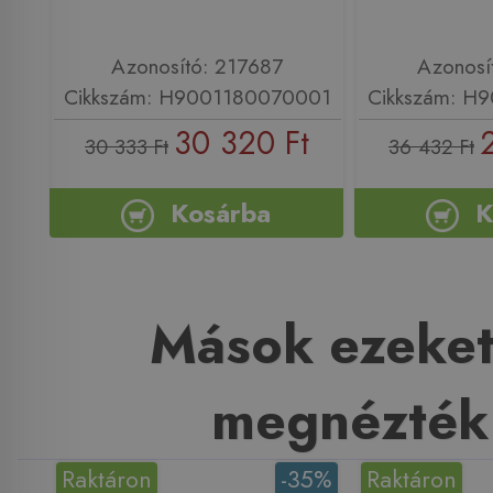
Azonosító: 217687
Azonosí
Cikkszám: H9001180070001
Cikkszám: H
30 320 Ft
30 333 Ft
36 432 Ft
Kosárba
K
Mások ezeket
megnézték
Raktáron
-35%
Raktáron