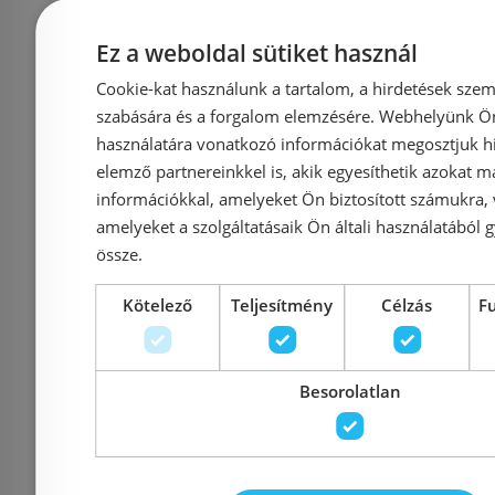
Ez a weboldal sütiket használ
Cookie-kat használunk a tartalom, a hirdetések szem
szabására és a forgalom elemzésére. Webhelyünk Ön 
Azonosító: 221715
Azonosí
használatára vonatkozó információkat megosztjuk hi
Cikkszám: 9240924
Cikkszá
elemző partnereinkkel is, akik egyesíthetik azokat m
42 723 Ft
39 
információkkal, amelyeket Ön biztosított számukra,
amelyeket a szolgáltatásaik Ön általi használatából g
össze.
Kosárba
K
Kötelező
Teljesítmény
Célzás
F
Rendelésre
Rendelésre
Besorolatlan