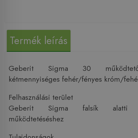
Termék leírás
Geberit Sigma 30 működtető
kétmennyiséges fehér/fényes króm/fehér
Felhasználási terület
Geberit Sigma falsík alatti öbl
működtetéséshez
Tulajdonságok