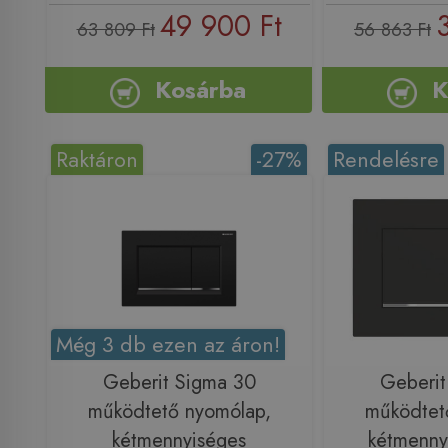
49 900 Ft
63 809 Ft
56 863 Ft
Kosárba
K
Raktáron
-27%
Rendelésre
Még 3 db ezen az áron!
Geberit Sigma 30
Geberit
működtető nyomólap,
működtet
kétmennyiséges
kétmenny