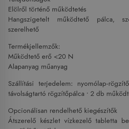
Elölről történő működtetés
Hangszigetelt működtető pálca, sz
szerelhető
Termékjellemzők:
Működtető erő <20 N
Alapanyag műanyag
Szállítási terjedelem: nyomólap-rögzí
távolságtartó rögzítőpálca • 2 db működt
Opcionálisan rendelhető kiegészítők
Átszerelő készlet vízkezelő tabletta b