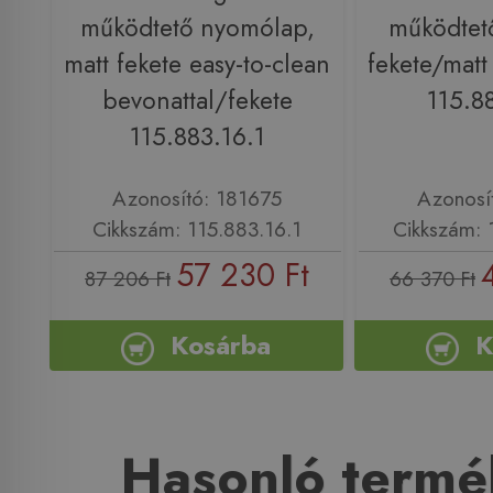
működtető nyomólap,
működtet
matt fekete easy-to-clean
fekete/matt
bevonattal/fekete
115.8
115.883.16.1
Azonosító: 181675
Azonosí
Cikkszám: 115.883.16.1
Cikkszám: 
57 230 Ft
87 206 Ft
66 370 Ft
Kosárba
K
Hasonló termé