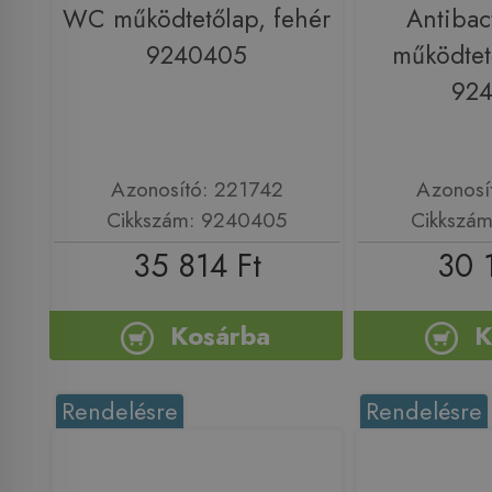
WC működtetőlap, fehér
Antibac
9240405
működtet
92
Azonosító: 221742
Azonosí
Cikkszám: 9240405
Cikkszá
35 814 Ft
30 
Kosárba
K
Rendelésre
Rendelésre