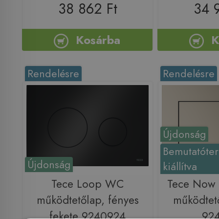
38 862 Ft
34 
Kosárba
K
Rendelésre
Rendelésre
Újdonság
Bemutatóte
Újdonság
kiállítva
Tece Loop WC
Tece Now 
működtetőlap, fényes
működtető
fekete 9240924
92