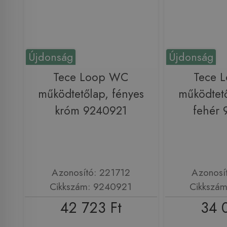
Újdonság
Újdonság
Tece Loop WC
Tece 
működtetőlap, fényes
működtető
króm 9240921
fehér
Azonosító: 221712
Azonosí
Cikkszám: 9240921
Cikkszá
42 723 Ft
34 