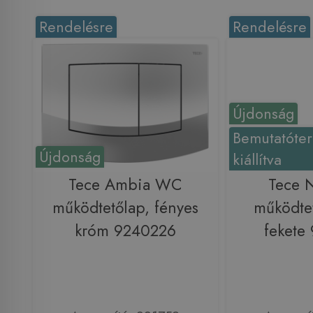
Rendelésre
Rendelésre
Újdonság
Bemutatóte
Újdonság
kiállítva
Tece Ambia WC
Tece
működtetőlap, fényes
működtet
króm 9240226
fekete