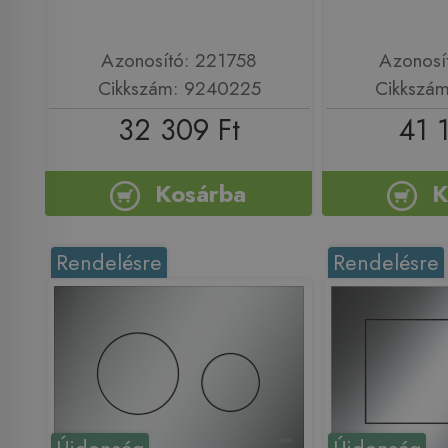
Azonosító: 221758
Azonosí
Cikkszám: 9240225
Cikkszá
32 309 Ft
41 
Kosárba
K
Rendelésre
Rendelésre