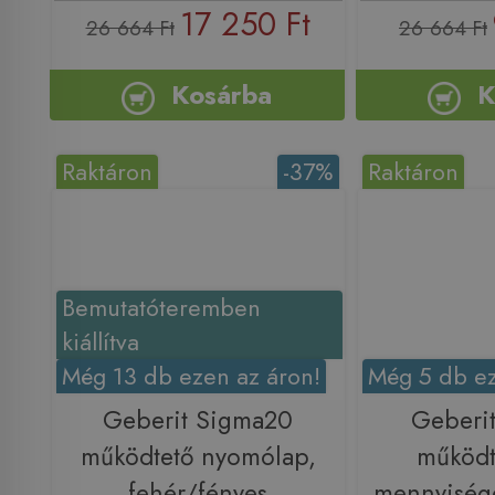
17 250 Ft
26 664 Ft
26 664 Ft
Kosárba
K
Raktáron
-37%
Raktáron
Bemutatóteremben
kiállítva
Még 13 db ezen az áron!
Még 5 db ez
Geberit Sigma20
Geberit
működtető nyomólap,
működt
fehér/fényes
mennyisége