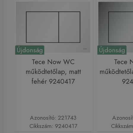
Újdonság
Újdonság
Tece Now WC
Tece
működtetőlap, matt
működtetől
fehér 9240417
92
Azonosító: 221743
Azonosí
Cikkszám: 9240417
Cikkszá