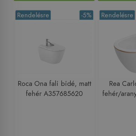
Rendelésre
-5%
Rendelésre
Roca Ona fali bidé, matt
Rea Carlo
fehér A357685620
fehér/ara