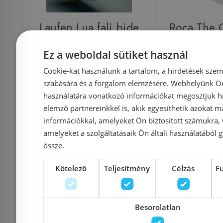
Laufen Lua fali bide
Roca The G
H8300810003021
7357
Ez a weboldal sütiket használ
(A357
Cookie-kat használunk a tartalom, a hirdetések szem
szabására és a forgalom elemzésére. Webhelyünk Ön 
használatára vonatkozó információkat megosztjuk hi
elemző partnereinkkel is, akik egyesíthetik azokat m
Azonosító: 206532
Azonosí
információkkal, amelyeket Ön biztosított számukra,
amelyeket a szolgáltatásaik Ön általi használatából g
Cikkszám: H8300810003021
Cikkszám:
össze.
54 790 Ft
6
68 386 Ft
71 971 Ft
Kötelező
Teljesítmény
Célzás
F
Kosárba
K
Besorolatlan
Raktáron
-6%
Raktáron