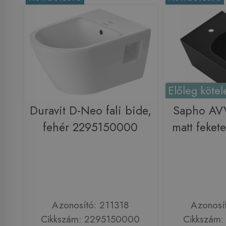
Előleg kötel
Duravit D-Neo fali bide,
Sapho AVV
fehér 2295150000
matt feket
Azonosító: 211318
Azonosí
Cikkszám: 2295150000
Cikkszám: