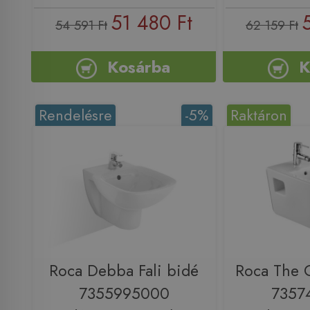
51 480 Ft
54 591 Ft
62 159 Ft
Kosárba
K
Rendelésre
-5%
Raktáron
Roca Debba Fali bidé
Roca The G
7355995000
7357