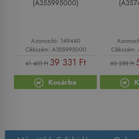
(A355995000)
(A357
Azonosító: 149440
Azonosí
Cikkszám: A355995000
Cikkszám:
39 331 Ft
41 401 Ft
60 288 Ft
Kosárba
K