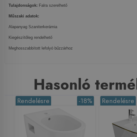
Tulajdonságok:
Falra szerelhető
Műszaki adatok:
Alapanyag
Szaniterkerámia
Kiegészítőleg rendelhető
Meghosszabbított lefolyó bűzzárhoz
Hasonló termé
Rendelésre
-18%
Rendelésre