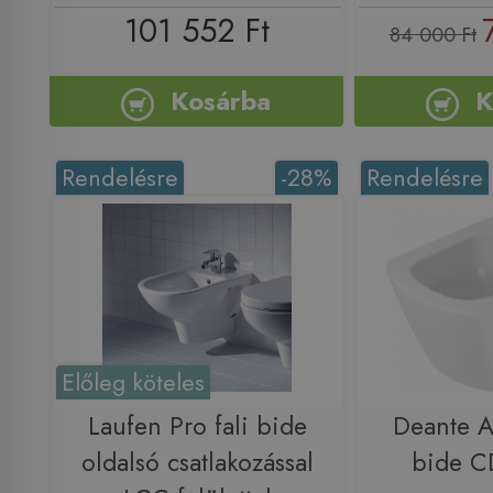
101 552 Ft
84 000 Ft
Kosárba
K
Rendelésre
-28%
Rendelésre
Előleg köteles
Laufen Pro fali bide
Deante A
oldalsó csatlakozással
bide 