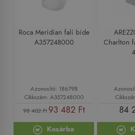
Roca Meridian fali bide
AREZZ
A357248000
Charlton f
Azonosító: 186798
Azonosí
Cikkszám: A357248000
Cikkszá
93 482 Ft
84 
98 402 Ft
Kosárba
K