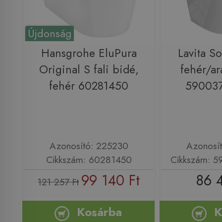
Újdonság
Hansgrohe EluPura
Lavita So
Original S fali bidé,
fehér/ar
fehér 60281450
59003
Azonosító: 225230
Azonosí
Cikkszám: 60281450
Cikkszám: 
99 140 Ft
86 
121 257 Ft
Kosárba
K