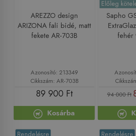
Előleg kötel
AREZZO design
Sapho GS
ARIZONA fali bidé, matt
ExtraGlaz
fekete AR-703B
fehér
Azonosító: 213349
Azonosí
Cikkszám: AR-703B
Cikkszá
89 900 Ft
94 000 Ft
Kosárba
K
Rendelésre
Rendelésre