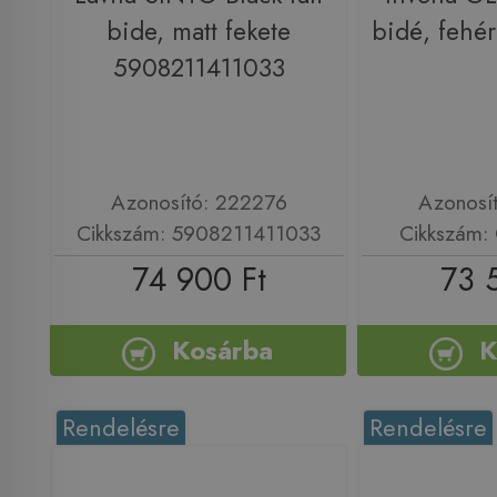
bide, matt fekete
bidé, fehé
5908211411033
Azonosító: 222276
Azonosí
Cikkszám: 5908211411033
Cikkszám:
74 900 Ft
73 
Kosárba
K
Rendelésre
Rendelésre