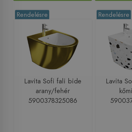
Rendelésre
Rendelésre
Lavita Sofi fali bide
Lavita So
arany/fehér
kőmi
5900378325086
59003