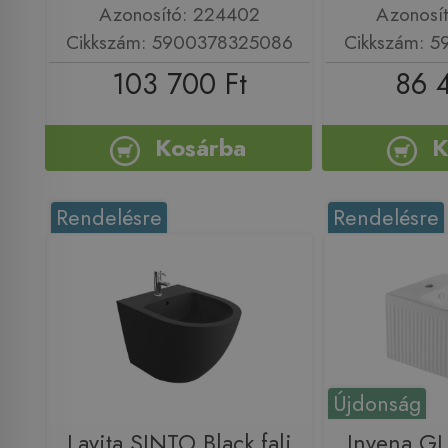
Azonosító: 224402
Azonosí
Cikkszám: 5900378325086
Cikkszám: 
103 700 Ft
86 
Kosárba
K
Rendelésre
Rendelésre
Újdonság
Lavita SINTO Black fali
Invena G