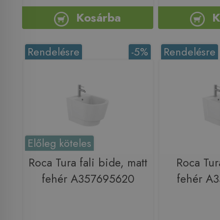
Kosárba
K
Rendelésre
-5%
Rendelésre
Előleg köteles
Roca Tura fali bide, matt
Roca Tura
fehér A357695620
fehér A