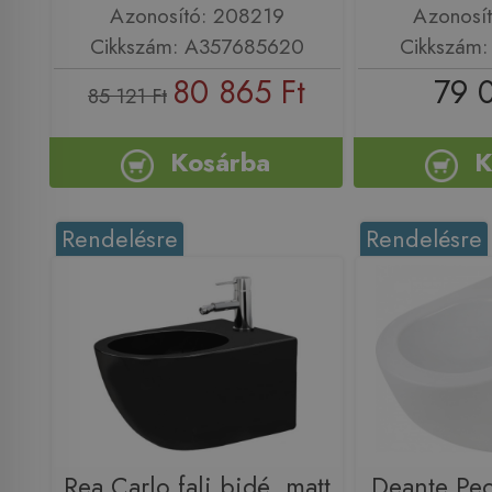
Azonosító: 208219
Azonosí
Cikkszám: A357685620
Cikkszám
80 865 Ft
79 
85 121 Ft
Kosárba
K
Rendelésre
Rendelésre
Rea Carlo fali bidé, matt
Deante Peo