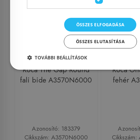
ÖSSZES ELFOGADÁSA
ÖSSZES ELUTASÍTÁSA
TOVÁBBI BEÁLLÍTÁSOK
Roca The Gap Round
Roca Ona
fali bide A3570N6000
fehér A
Azonosító: 183379
Azonosí
Cikkszám: A3570N6000
Cikkszám: