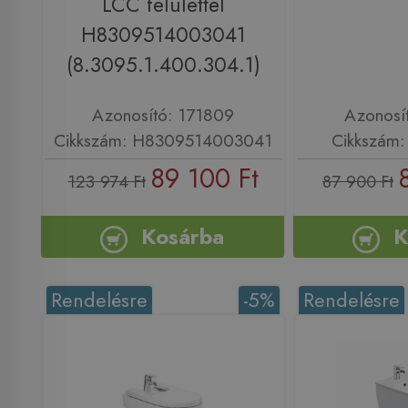
LCC felülettel
H8309514003041
(8.3095.1.400.304.1)
Azonosító: 171809
Azonosí
Cikkszám: H8309514003041
Cikkszám
89 100 Ft
123 974 Ft
87 900 Ft
Kosárba
K
Rendelésre
-5%
Rendelésre