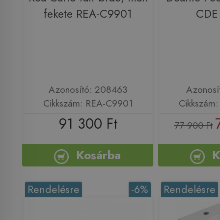
fekete REA-C9901
CDE
Azonosító: 208463
Azonosí
Cikkszám: REA-C9901
Cikkszám
91 300 Ft
77 900 Ft
Kosárba
K
Rendelésre
-6%
Rendelésre