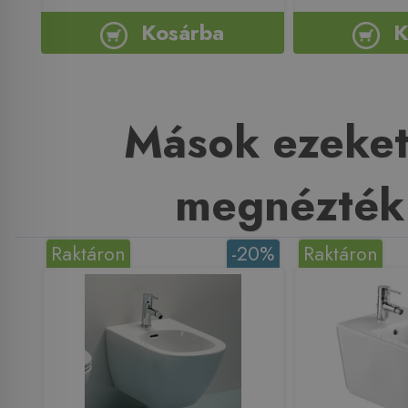
Kosárba
K
Mások ezeket
megnézték
Raktáron
-20%
Raktáron