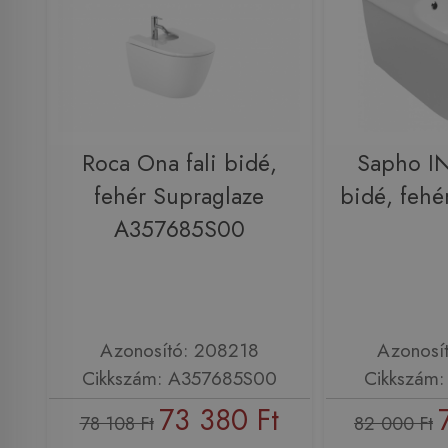
Roca Ona fali bidé,
Sapho IN
fehér Supraglaze
bidé, feh
A357685S00
Azonosító: 208218
Azonosí
Cikkszám: A357685S00
Cikkszám
73 380 Ft
78 108 Ft
82 000 Ft