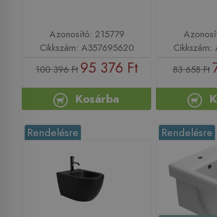
Azonosító: 215779
Azonosí
Cikkszám: A357695620
Cikkszám:
95 376 Ft
100 396 Ft
83 658 Ft
Kosárba
K
Rendelésre
Rendelésre