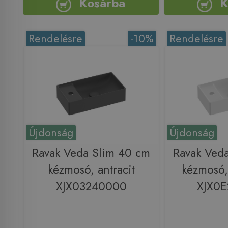
Kosárba
K
Rendelésre
-10%
Rendelésre
Újdonság
Újdonság
Ravak Veda Slim 40 cm
Ravak Ved
kézmosó, antracit
kézmosó,
XJX03240000
XJX0