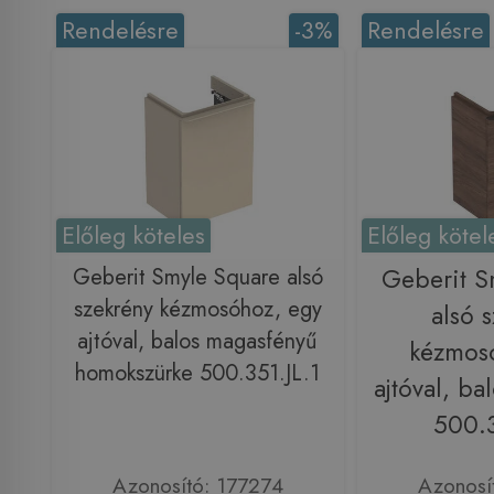
Rendelésre
-3%
Rendelésre
Előleg köteles
Előleg kötel
Geberit Smyle Square alsó
Geberit S
szekrény kézmosóhoz, egy
alsó 
ajtóval, balos magasfényű
kézmos
homokszürke 500.351.JL.1
ajtóval, ba
500.3
Azonosító: 177274
Azonosí