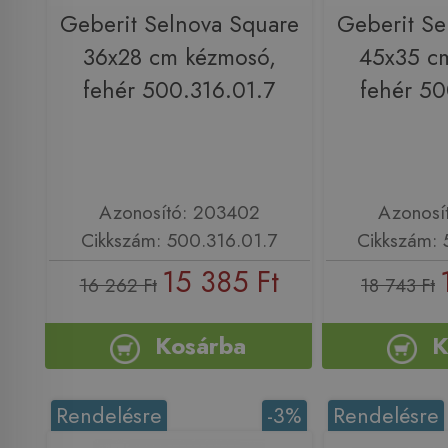
Geberit Selnova Square
Geberit Se
36x28 cm kézmosó,
45x35 c
fehér 500.316.01.7
fehér 50
Azonosító: 203402
Azonosí
Cikkszám: 500.316.01.7
Cikkszám: 
15 385 Ft
16 262 Ft
18 743 Ft
Kosárba
K
Rendelésre
-3%
Rendelésre