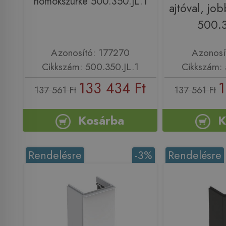
homokszürke 500.350.JL.1
ajtóval, jo
500.3
Azonosító: 177270
Azonosí
Cikkszám: 500.350.JL.1
Cikkszám: 
133 434 Ft
1
137 561 Ft
137 561 Ft
Kosárba
K
Rendelésre
-3%
Rendelésre