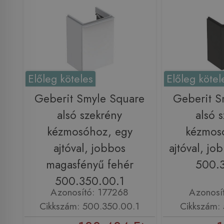
Előleg köteles
Előleg kötel
Geberit Smyle Square
Geberit S
alsó szekrény
alsó 
kézmosóhoz, egy
kézmos
ajtóval, jobbos
ajtóval, jo
magasfényű fehér
500.3
500.350.00.1
Azonosító: 177268
Azonosí
Cikkszám: 500.350.00.1
Cikkszám: 