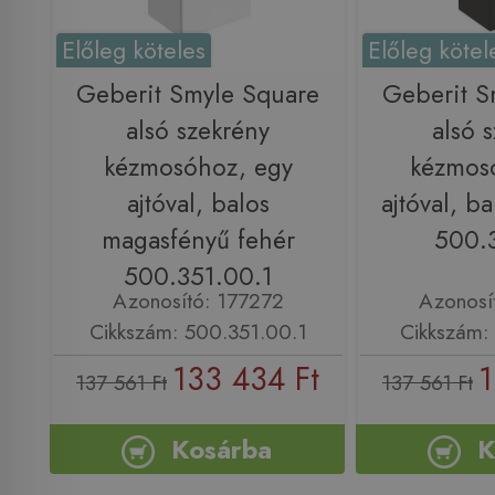
Előleg köteles
Előleg kötel
Geberit Smyle Square
Geberit S
alsó szekrény
alsó 
kézmosóhoz, egy
kézmos
ajtóval, balos
ajtóval, ba
magasfényű fehér
500.3
500.351.00.1
Azonosító: 177272
Azonosí
Cikkszám: 500.351.00.1
Cikkszám: 
133 434 Ft
1
137 561 Ft
137 561 Ft
Kosárba
K