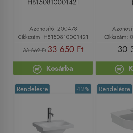
H8150810001421
Azonosító: 200478
Azonosí
Cikkszám: H8150810001421
Cikkszám:
33 650 Ft
30 
33 662 Ft
Kosárba
K
Rendelésre
-12%
Rendelésre