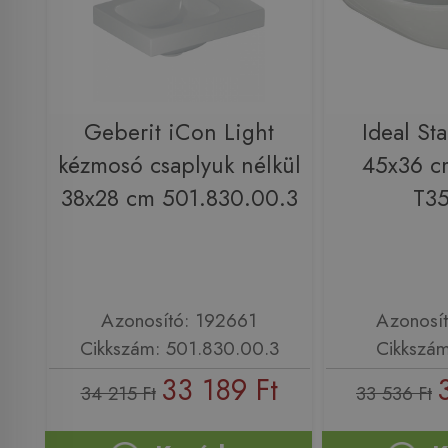
Geberit iCon Light
Ideal St
kézmosó csaplyuk nélkül
45x36 c
38x28 cm 501.830.00.3
T3
Azonosító: 192661
Azonosí
Cikkszám: 501.830.00.3
Cikkszá
33 189 Ft
34 215 Ft
33 536 Ft