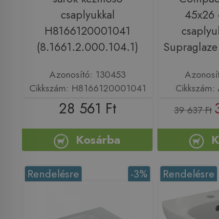
csaplyukkal
45x26 
H8166120001041
csaplyu
(8.1661.2.000.104.1)
Supraglaz
Azonosító: 130453
Azonosí
Cikkszám: H8166120001041
Cikkszám:
28 561 Ft
39 637 Ft
Kosárba
K
Rendelésre
-3%
Rendelésre