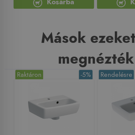
Kosárba
K
Mások ezeket
megnézték
Raktáron
-5%
Rendelésre