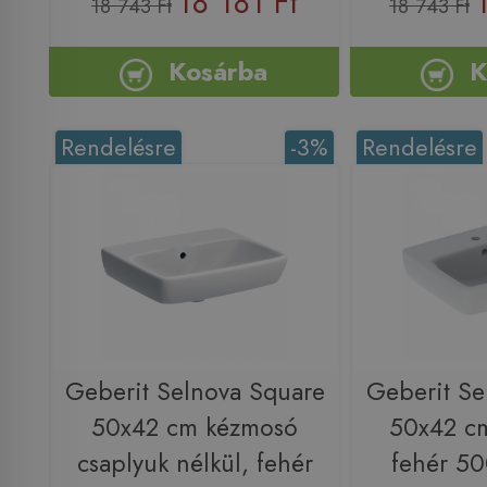
18 181 Ft
18 743 Ft
18 743 Ft
Kosárba
K
Rendelésre
-3%
Rendelésre
Geberit Selnova Square
Geberit Se
50x42 cm kézmosó
50x42 c
csaplyuk nélkül, fehér
fehér 50