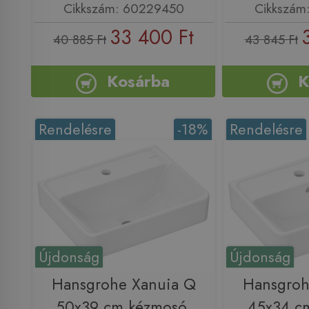
Cikkszám: 60229450
Cikkszám
33 400 Ft
40 885 Ft
43 845 Ft
Kosárba
K
Rendelésre
-18%
Rendelésre
Újdonság
Újdonság
Hansgrohe Xanuia Q
Hansgroh
50x39 cm kézmosó,
45x34 c