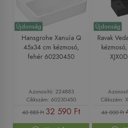
Újdonság
Újdonság
Hansgrohe Xanuia Q
Ravak Ved
45x34 cm kézmosó,
kézmosó, 
fehér 60230450
XJX0
Azonosító: 224883
Azonosí
Cikkszám: 60230450
Cikkszám:
32 590 Ft
40 885 Ft
46 000 Ft