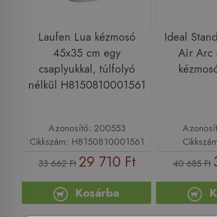
Laufen Lua kézmosó
Ideal Stan
45x35 cm egy
Air Arc
csaplyukkal, túlfolyó
kézmos
nélkül H8150810001561
Azonosító: 200553
Azonosí
Cikkszám: H8150810001561
Cikkszá
29 710 Ft
33 662 Ft
40 685 Ft
Kosárba
K