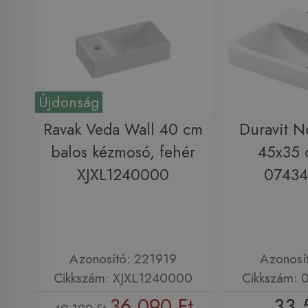
Újdonság
Ravak Veda Wall 40 cm
Duravit N
balos kézmosó, fehér
45x35 
XJXL1240000
0743
Azonosító: 221919
Azonosí
Cikkszám: XJXL1240000
Cikkszám:
36 090 Ft
33 