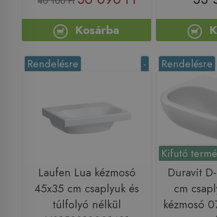
40 100 Ft
Kosárba
K
Rendelésre
-
Rendelésre
Kifutó term
Laufen Lua kézmosó
Duravit D
45x35 cm csaplyuk és
cm csapl
túlfolyó nélkül
kézmosó 