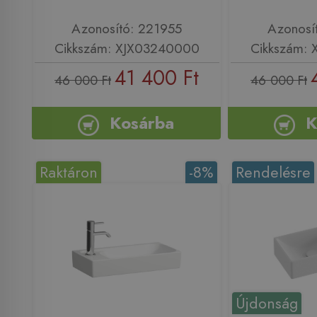
Azonosító: 221955
Azonosí
Cikkszám: XJX03240000
Cikkszám:
41 400 Ft
46 000 Ft
46 000 Ft
Kosárba
K
Raktáron
-8%
Rendelésre
Újdonság