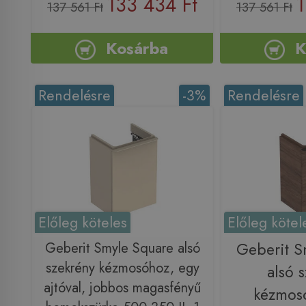
133 434 Ft
1
137 561 Ft
137 561 Ft
Kosárba
K
Rendelésre
-3%
Rendelésre
Előleg köteles
Előleg kötel
Geberit Smyle Square alsó
Geberit S
szekrény kézmosóhoz, egy
alsó 
ajtóval, jobbos magasfényű
kézmos