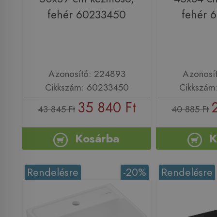
fehér 60233450
fehér 
Azonosító: 224893
Azonosí
Cikkszám: 60233450
Cikkszám
35 840 Ft
43 845 Ft
40 885 Ft
Kosárba
K
Rendelésre
-20%
Rendelésre