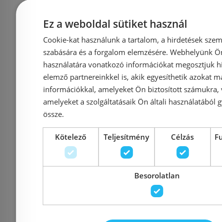
Rendelésre
Rendelésre
Ez a weboldal sütiket használ
Cookie-kat használunk a tartalom, a hirdetések szem
szabására és a forgalom elemzésére. Webhelyünk Ön 
használatára vonatkozó információkat megosztjuk hi
elemző partnereinkkel is, akik egyesíthetik azokat m
információkkal, amelyeket Ön biztosított számukra,
amelyeket a szolgáltatásaik Ön általi használatából g
össze.
Duravit Starck 3
Laufen L
kézmosó, 40x26 cm
kézmos
Kötelező
Teljesítmény
Célzás
F
0751400000
H81508
Besorolatlan
Azonosító: 180419
Azonosí