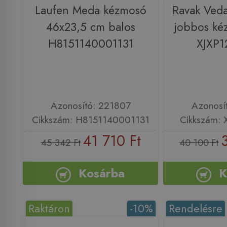
Laufen Meda kézmosó
Ravak Ved
46x23,5 cm balos
jobbos ké
H8151140001131
XJXP
Azonosító: 221807
Azonosí
Cikkszám: H8151140001131
Cikkszám:
41 710 Ft
45 342 Ft
40 100 Ft
Kosárba
K
Raktáron
-10%
Rendelésre