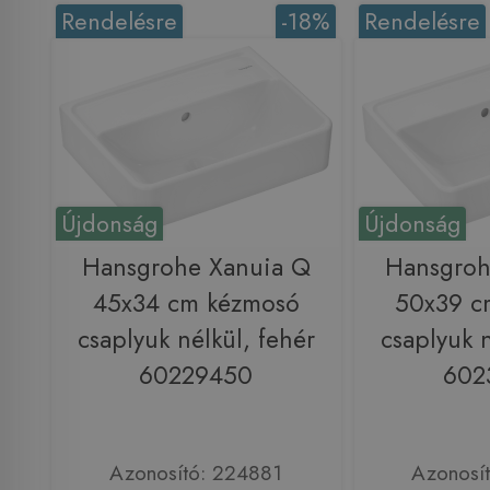
Rendelésre
-18%
Rendelésre
Újdonság
Újdonság
Hansgrohe Xanuia Q
Hansgroh
45x34 cm kézmosó
50x39 c
csaplyuk nélkül, fehér
csaplyuk n
60229450
602
Azonosító: 224881
Azonosí