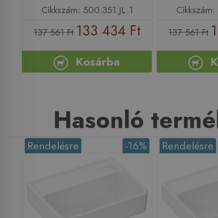
Cikkszám: 500.351.JL.1
Cikkszám: 
133 434 Ft
1
137 561 Ft
137 561 Ft
Kosárba
K
Hasonló termé
Rendelésre
-16%
Rendelésre