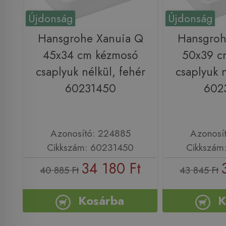
Újdonság
Újdonság
Hansgrohe Xanuia Q
Hansgroh
45x34 cm kézmosó
50x39 c
csaplyuk nélkül, fehér
csaplyuk n
60231450
602
Azonosító: 224885
Azonosí
Cikkszám: 60231450
Cikkszám
34 180 Ft
40 885 Ft
43 845 Ft
Kosárba
K