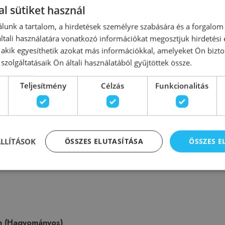
l sütiket használ
lunk a tartalom, a hirdetések személyre szabására és a forgalom
tali használatára vonatkozó információkat megosztjuk hirdetési
, akik egyesíthetik azokat más információkkal, amelyeket Ön bizto
szolgáltatásaik Ön általi használatából gyűjtöttek össze.
ütősín-pár
Teljesítmény
Célzás
Funkcionalitás
ÁLLÍTÁSOK
ÖSSZES ELUTASÍTÁSA
ÖSSZES 
h (Hagyományos)