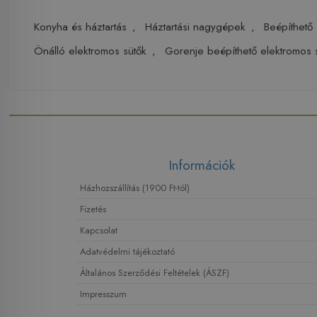
Konyha és háztartás
,
Háztartási nagygépek
,
Beépíthető 
Önálló elektromos sütők
,
Gorenje beépíthető elektromos
Információk
Házhozszállítás (1900 Ft-tól)
Fizetés
Kapcsolat
Adatvédelmi tájékoztató
Általános Szerződési Feltételek (ÁSZF)
Impresszum