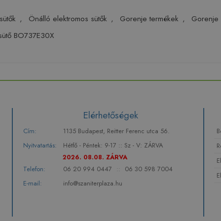
sütők
,
Önálló elektromos sütők
,
Gorenje termékek
,
Gorenje
 sütő BO737E30X
Elérhetőségek
Cím:
1135 Budapest, Reitter Ferenc utca 56.
B
Nyitvatartás:
Hétfő - Péntek: 9-17 :: Sz - V: ZÁRVA
R
2026. 08.08. ZÁRVA
E
Telefon:
06 20 994 0447
::
06 30 598 7004
E
E-mail:
info@szaniterplaza.hu