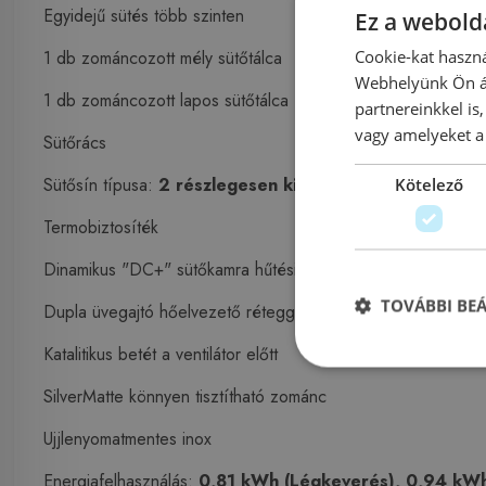
Egyidejű sütés több szinten
Ez a webolda
1 db zománcozott mély sütőtálca
Cookie-kat haszná
Webhelyünk Ön ál
1 db zománcozott lapos sütőtálca
partnereinkkel is
vagy amelyeket a 
Sütőrács
Sütősín típusa:
2 részlegesen kihúzható teleszkópos s
Kötelező
Termobiztosíték
Dinamikus "DC+" sütőkamra hűtési rendszer
TOVÁBBI BE
Dupla üvegajtó hőelvezető réteggel bevonva
Katalitikus betét a ventilátor előtt
SilverMatte könnyen tisztítható zománc
Ujjlenyomatmentes inox
Energiafelhasználás:
0,81 kWh (Légkeverés), 0,94 kW