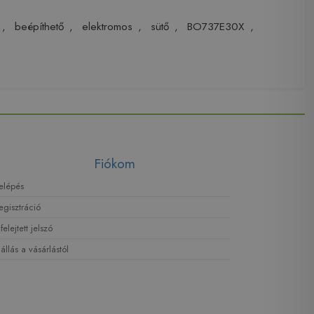
,
beépíthető
,
elektromos
,
sütő
,
BO737E30X
,
Fiókom
elépés
egisztráció
lfelejtett jelszó
lállás a vásárlástól