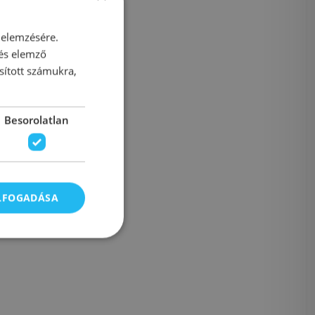
 elemzésére.
 és elemző
sított számukra,
Besorolatlan
ELFOGADÁSA