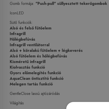
Gomb formája:
"Push-pull" süllyesztett tekerőgombok
IconLED
Sütő funkciók:
Alsó és felső fűtőelem
Infragrill
Hőlégbefúvás
Infragrill ventilátorral
Alsó + köralakú fűtőelem + légkeverés
Alsó fűtőelem és hőlégbefúvás
Kisméretű infragrill
Kiolvasztás funkció
Gyors előmelegítés funkció
AquaClean öntisztító funkció
Melegen tartás funkció
GentleClose lassú ajtózáródás
Világítás