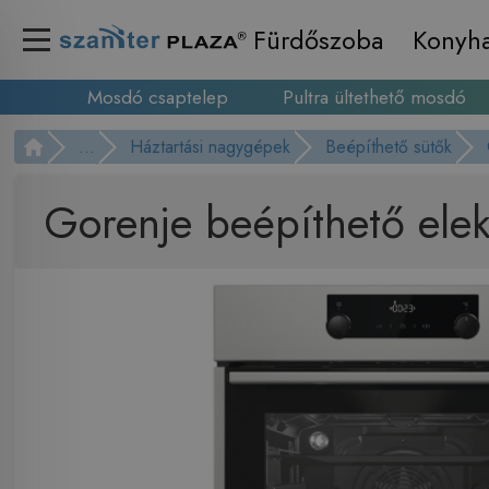
Fürdőszoba
Konyh
Mosdó csaptelep
Pultra ültethető mosdó
...
Háztartási nagygépek
Beépíthető sütők
Gorenje beépíthető el