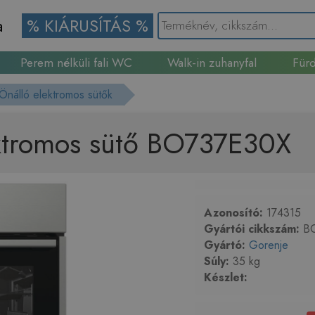
a
% KIÁRUSÍTÁS %
Perem nélküli fali WC
Walk-in zuhanyfal
Fürd
Gránit mosogató
Önálló elektromos sütők
ektromos sütő BO737E30X
Azonosító:
174315
Gyártói cikkszám:
BO
Gyártó:
Gorenje
Súly:
35 kg
Készlet: