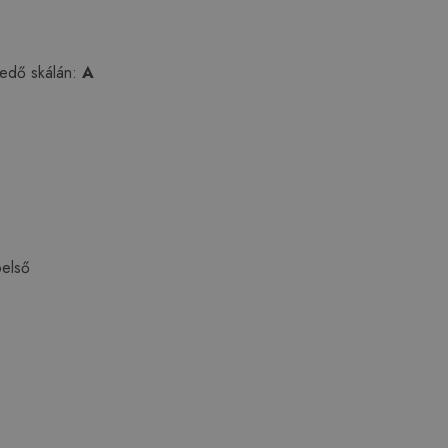
jedő skálán:
A
belső