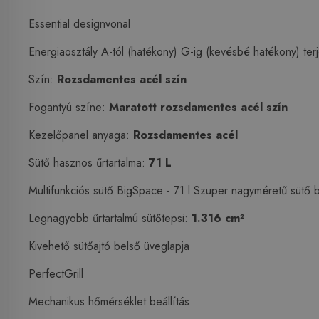
Essential designvonal
Energiaosztály A-tól (hatékony) G-ig (kevésbé hatékony) ter
Szín:
Rozsdamentes acél szín
Fogantyú színe:
Maratott rozsdamentes acél szín
Kezelőpanel anyaga:
Rozsdamentes acél
Sütő hasznos űrtartalma:
71 L
Multifunkciós sütő BigSpace - 71 l Szuper nagyméretű sütő 
Legnagyobb űrtartalmú sütőtepsi:
1.316 cm²
Kivehető sütőajtó belső üveglapja
PerfectGrill
Mechanikus hőmérséklet beállítás