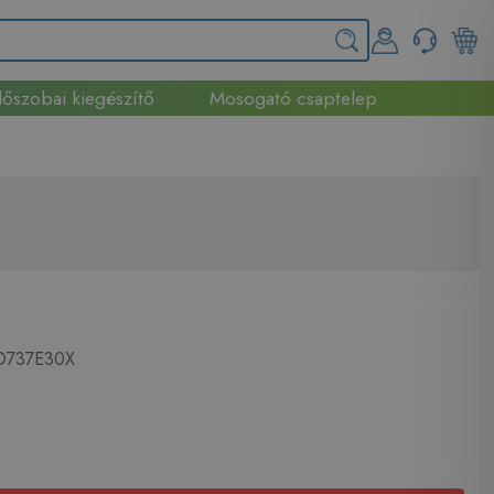
őszobai kiegészítő
Mosogató csaptelep
737E30X