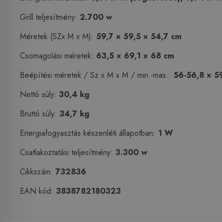
Grill teljesítmény:
2.700 w
Méretek (SZx M x M):
59,7 × 59,5 × 54,7 cm
Csomagolási méretek:
63,5 × 69,1 × 68 cm
Beépítési méretek / Sz x M x M / min.-max.:
56-56,8 × 5
Nettó súly:
30,4 kg
Bruttó súly:
34,7 kg
Energiafogyasztás készenléti állapotban:
1 W
Csatlakoztatási teljesítmény:
3.300 w
Cikkszám:
732836
EAN kód:
3838782180323