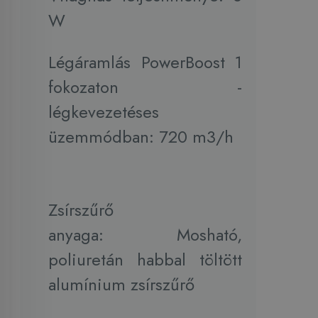
W
Légáramlás PowerBoost 1
fokozaton -
légkevezetéses
üzemmódban: 720 m3/h
Zsírszűrő
anyaga: Mosható,
poliuretán habbal töltött
alumínium zsírszűrő