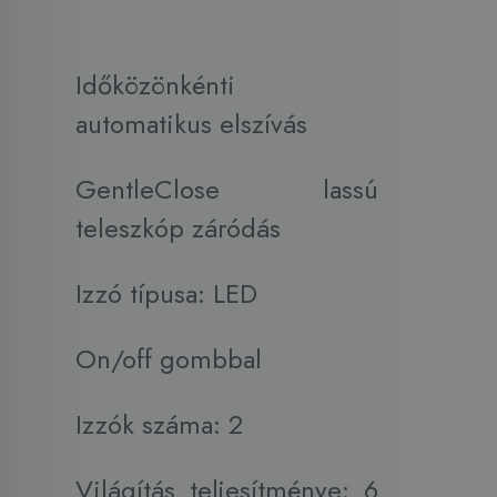
Időközönkénti
automatikus elszívás
GentleClose lassú
teleszkóp záródás
Izzó típusa: LED
On/off gombbal
Izzók száma: 2
Világítás teljesítménye: 6