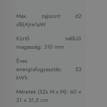
Max. zajszint: 62
dB(A)re1pW
Kürtő nélküli
magasság: 310 mm
Éves
energiafogyasztás: 53
kWh
Méretek (SZx M x M): 60 ×
31 × 31,5 cm