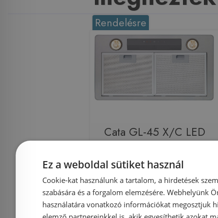
Rendelésre
Cata GL-45 X/C LED
inox páraelszívó
02030305
Ez a weboldal sütiket használ
Cookie-kat használunk a tartalom, a hirdetések szem
szabására és a forgalom elemzésére. Webhelyünk Ön 
használatára vonatkozó információkat megosztjuk hi
elemző partnereinkkel is, akik egyesíthetik azokat m