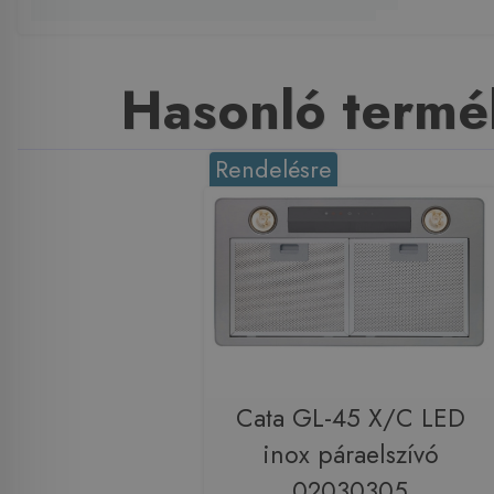
Hasonló termé
Rendelésre
Cata GL-45 X/C LED
inox páraelszívó
02030305