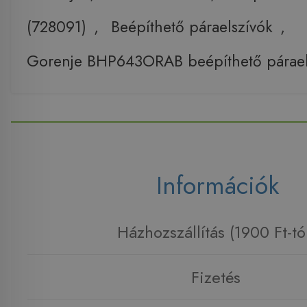
(728091)
,
Beépíthető páraelszívók
,
Gorenje BHP643ORAB beépíthető párael
Információk
Házhozszállítás (1900 Ft-tó
Fizetés