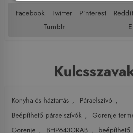
Facebook
Twitter
Pinterest
Reddi
Tumblr
E
Kulcsszava
Konyha és háztartás
,
Páraelszívó
,
Beépíthető páraelszívók
,
Gorenje term
Gorenje
,
BHP643ORAB
,
beépíthető