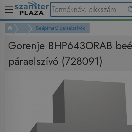
...
Beépíthető páraelszívók
Gorenje BHP643ORAB beép
páraelszívó (728091)