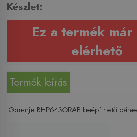
Készlet:
Ez a termék már
elérhető
Termék leírás
Gorenje BHP643ORAB beépíthető párael