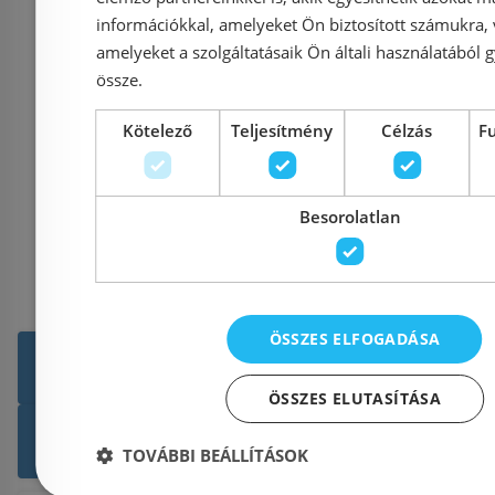
Azonosító: 169830
információkkal, amelyeket Ön biztosított számukra,
Cikkszám: 02030305
amelyeket a szolgáltatásaik Ön általi használatából g
84 990 Ft
össze.
Kötelező
Teljesítmény
Célzás
F
Kosárba
Besorolatlan
ÖSSZES ELFOGADÁSA
Még több Beépíthető párae
ÖSSZES ELUTASÍTÁSA
Gorenje termékek
Ter
TOVÁBBI BEÁLLÍTÁSOK