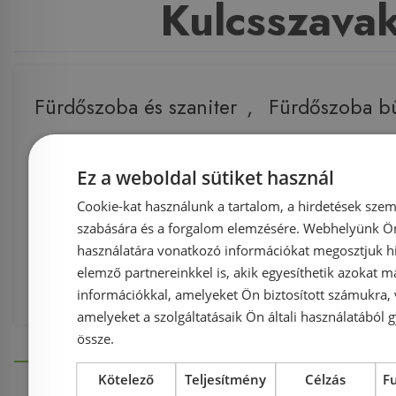
Kulcsszava
Fürdőszoba és szaniter
,
Fürdőszoba b
Komplett bútorok
,
Guido termékek
,
Ez a weboldal sütiket használ
s 1013
,
fürdőszobaszekrény
,
calvado
Cookie-kat használunk a tartalom, a hirdetések szem
szabására és a forgalom elemzésére. Webhelyünk Ön 
Komplett bútorok
,
kiegészítő szekrény
használatára vonatkozó információkat megosztjuk hi
elemző partnereinkkel is, akik egyesíthetik azokat m
Guido S-1013 fürdőszobaszekrény (calva
információkkal, amelyeket Ön biztosított számukra,
amelyeket a szolgáltatásaik Ön általi használatából g
össze.
Kötelező
Teljesítmény
Célzás
F