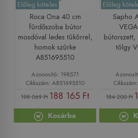
Előleg köteles
Előleg kötel
Roca Ona 40 cm
Sapho 
fürdőszoba bútor
VEGA
mosdóval ledes tükörrel,
bútorszett,
homok szürke
tölgy 
A851695510
Azonosító: 198571
Azonosí
Cikkszám: A851695510
Cikkszám
188 165 Ft
198 069 Ft
184 200 Ft
Kosárba
K