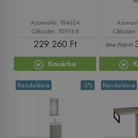
s
Azonosító: 194624
Azonosí
Cikkszám: 72974-K
Cikkszám
229 260 Ft
394 700 Ft
Kosárba
K
Rendelésre
-5%
Rendelésre