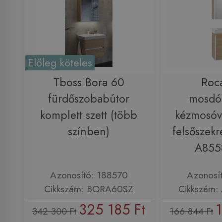
Előleg köteles
Tboss Bora 60
Roc
fürdőszobabútor
mosdó
komplett szett (több
kézmosóva
színben)
felsőszekr
A855
Azonosító: 188570
Azonosí
Cikkszám: BORA60SZ
Cikkszám:
325 185 Ft
342 300 Ft
166 844 Ft