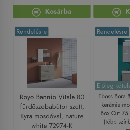
Kosárba
K
Rendelésre
Rendelésre
Előleg kötel
Royo Bannio Vitale 80
Tboss Bora 8
kerámia mos
fürdőszobabútor szett,
Box Cut 75 t
Kyra mosdóval, nature
(több szín
white 72974-K