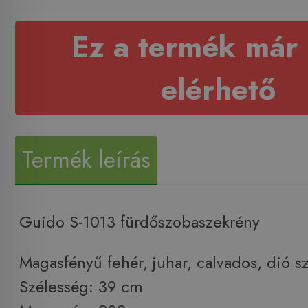
Ez a termék már
elérhető
Termék leírás
Guido S-1013 fürdőszobaszekrény
Magasfényű fehér, juhar, calvados, dió 
Szélesség: 39 cm