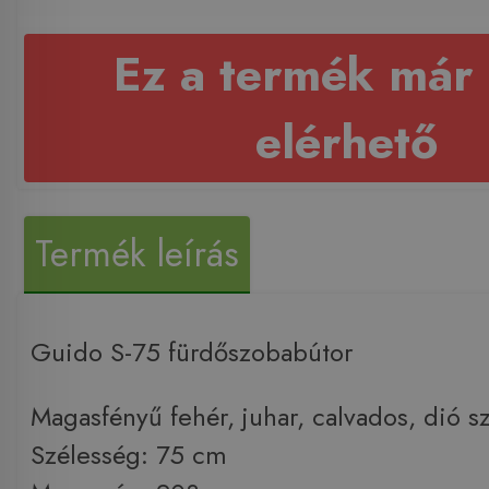
Ez a termék már
elérhető
Termék leírás
Guido S-75 fürdőszobabútor
Magasfényű fehér, juhar, calvados, dió 
Szélesség: 75 cm