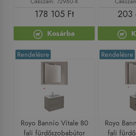
Cikkszám: 72960-K
Cikkszá
178 105 Ft
203 
Kosárba
K
Rendelésre
Rendelésre
Royo Bannio Vitale 80
Royo Bann
fali fürdőszobabútor
fali fürd