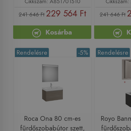
Cikkszám: A851701510
Cikkszám:
229 564 Ft
2
241 646 Ft
241 646 Ft
Kosárba
K
Rendelésre
-5%
Rendelésre
Roca Ona 80 cm-es
Royo Bann
fürdőszobabútor szett,
fürdőszoba