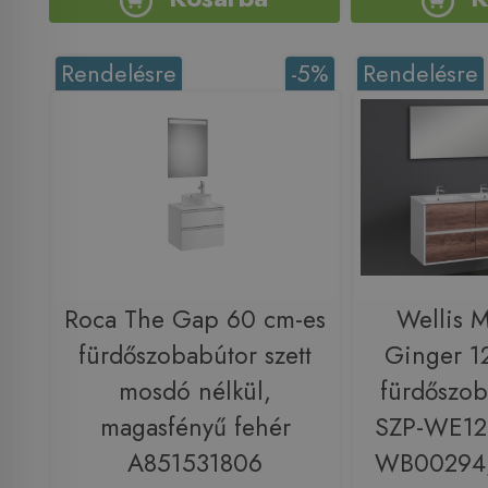
Rendelésre
-5%
Rendelésre
Roca The Gap 60 cm-es
Wellis 
fürdőszobabútor szett
Ginger 1
mosdó nélkül,
fürdőszob
magasfényű fehér
SZP-WE12
A851531806
WB00294