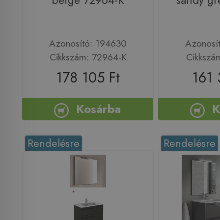
beige 72964-K
sandy gr
Azonosító: 194630
Azonosí
Cikkszám: 72964-K
Cikkszá
178 105 Ft
161 
Kosárba
K
Rendelésre
Rendelésre