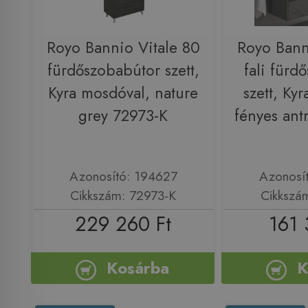
Royo Bannio Vitale 80
Royo Bann
fürdőszobabútor szett,
fali fürd
Kyra mosdóval, nature
szett, Ky
grey 72973-K
fényes ant
Azonosító: 194627
Azonosí
Cikkszám: 72973-K
Cikkszá
229 260 Ft
161 
Kosárba
K