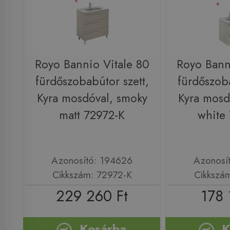
Royo Bannio Vitale 80
Royo Bann
fürdőszobabútor szett,
fürdőszoba
Kyra mosdóval, smoky
Kyra mosd
matt 72972-K
white
Azonosító: 194626
Azonosí
Cikkszám: 72972-K
Cikkszá
229 260 Ft
178 
Kosárba
K