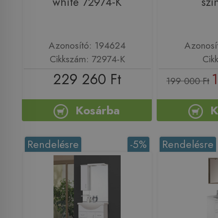
white 72974-K
szí
Azonosító: 194624
Azonosí
Cikkszám: 72974-K
Cik
229 260 Ft
199 000 Ft
Kosárba
K
Rendelésre
-5%
Rendelésre