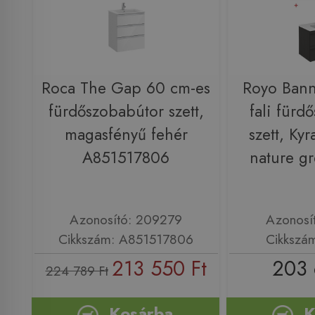
Roca The Gap 60 cm-es
Royo Bann
fürdőszobabútor szett,
fali fürd
magasfényű fehér
szett, Ky
A851517806
nature g
Azonosító: 209279
Azonosí
Cikkszám: A851517806
Cikkszá
213 550 Ft
203 
224 789 Ft
Kosárba
K