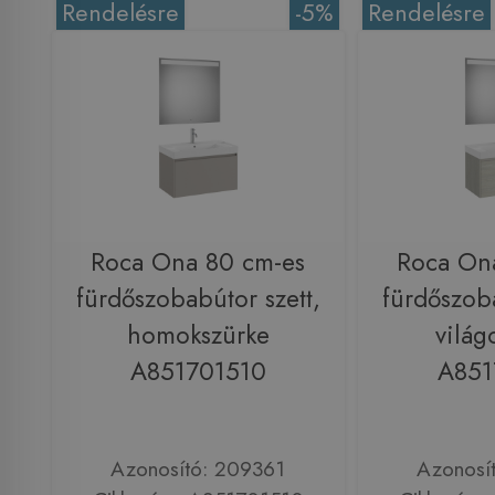
Rendelésre
-5%
Rendelésre
Roca Ona 80 cm-es
Roca On
fürdőszobabútor szett,
fürdőszoba
homokszürke
világ
A851701510
A851
Azonosító: 209361
Azonosí