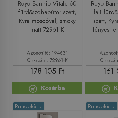
Royo Bannio Vitale 60
Royo Bann
fürdőszobabútor szett,
fali fürd
Kyra mosdóval, smoky
szett, Ky
matt 72961-K
fényes fe
Azonosító: 194631
Azonosí
Cikkszám: 72961-K
Cikkszá
178 105 Ft
161 
Kosárba
K
Rendelésre
Rendelésre