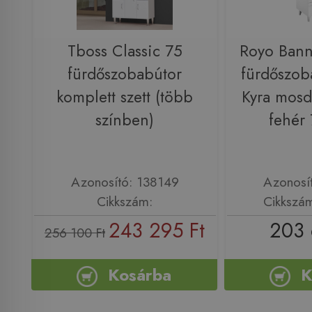
Tboss Classic 75
Royo Bann
fürdőszobabútor
fürdőszoba
komplett szett (több
Kyra mosd
színben)
fehér
Azonosító: 138149
Azonosí
Cikkszám:
Cikkszá
243 295 Ft
203 
256 100 Ft
Kosárba
K