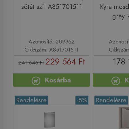
sötét szil A851701511
Kyra mosd
grey 
Azonosító: 209362
Azonosí
Cikkszám: A851701511
Cikkszá
229 564 Ft
178 
241 646 Ft
Kosárba
K
Rendelésre
-5%
Rendelésre