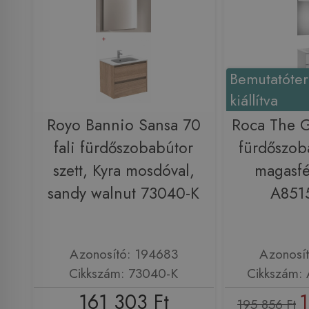
Bemutatóte
kiállítva
Royo Bannio Sansa 70
Roca The 
fali fürdőszobabútor
fürdőszoba
szett, Kyra mosdóval,
magasfé
sandy walnut 73040-K
A851
Azonosító: 194683
Azonosí
Cikkszám: 73040-K
Cikkszám:
161 303 Ft
1
195 856 Ft