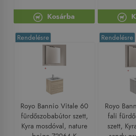
Kosárba
K
Rendelésre
Rendelésre
Royo Bannio Vitale 60
Royo Bann
fürdőszobabútor szett,
fali fürd
Kyra mosdóval, nature
szett, Ky