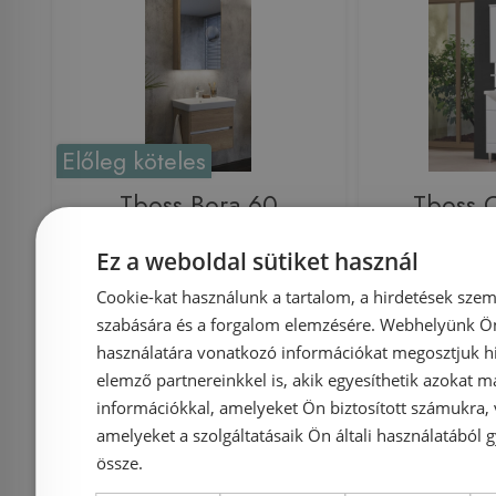
Előleg köteles
Tboss Bora 60
Tboss C
fürdőszobabútor
fürdős
Ez a weboldal sütiket használ
komplett szett (több
komplett 
Cookie-kat használunk a tartalom, a hirdetések szem
színben)
szí
szabására és a forgalom elemzésére. Webhelyünk Ön 
használatára vonatkozó információkat megosztjuk hi
elemző partnereinkkel is, akik egyesíthetik azokat m
információkkal, amelyeket Ön biztosított számukra,
Azonosító: 188570
Azonosí
amelyeket a szolgáltatásaik Ön általi használatából g
Cikkszám: BORA60SZ
Cik
össze.
325 185 Ft
342 300 Ft
226 100 Ft