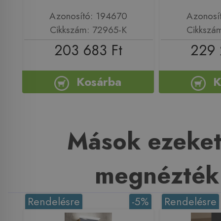
Azonosító: 194670
Azonosí
Cikkszám: 72965-K
Cikkszá
203 683 Ft
229 
Kosárba
K
Mások ezeket
megnézték
Rendelésre
-5%
Rendelésre