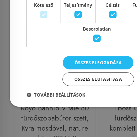
Kötelező
Teljesítmény
Célzás
F
Kosárba
K
Besorolatlan
Rendelésre
Rendelésre
ÖSSZES ELFOGADÁSA
ÖSSZES ELUTASÍTÁSA
TOVÁBBI BEÁLLÍTÁSOK
Royo Bannio Vitale 80
Tboss C
fürdőszobabútor szett,
fürdős
Kyra mosdóval, nature
komplett 