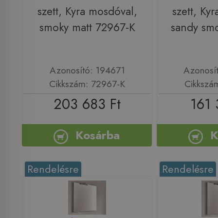
szett, Kyra mosdóval,
szett, Ky
smoky matt 72967-K
sandy sm
Azonosító: 194671
Azonosí
Cikkszám: 72967-K
Cikkszá
203 683 Ft
161 
Kosárba
K
Rendelésre
Rendelésre