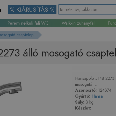
a
% KIÁRUSÍTÁS %
Perem nélküli fali WC
Walk-in zuhanyfal
Fürd
Gránit mosogató
mosogató csaptelep
273 álló mosogató csapte
Hansapolo 5148 2273 
mosogató ...
Azonosító:
124874
Gyártó:
Hansa
Súly:
3 kg
Készlet: