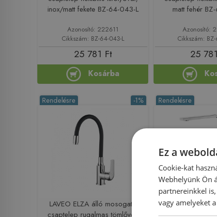
inox/matt fekete BZ-64-043-L
matt fehér BZ
Azonosító: 222611
Azonosító:
Cikkszám: BZ-64-043-L
Cikkszám: BZ-
25 781 Ft
25 781
Kosárba
Ko
Rendelésre
-1%
Rendelésre
Ez a webolda
Cookie-kat haszná
Webhelyünk Ön ál
partnereinkkel is
vagy amelyeket a 
LAVEO ELZA álló mosogató
Laveo KVADR
csaptelep rugalmas tömlővel,
mosogató cs