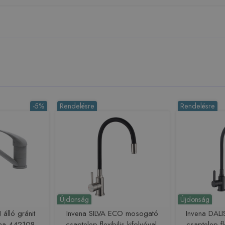
-5%
Rendelésre
Rendelésre
Újdonság
Újdonság
álló gránit
Invena SILVA ECO mosogató
Invena DAL
tina 442108
csaptelep flexibilis kifolyóval,
csaptelep fle