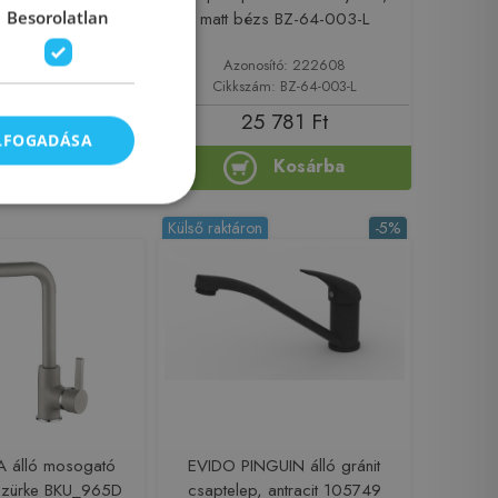
Besorolatlan
matt bézs BZ-64-003-L
ító: 220003
Azonosító: 222608
ám: JK649NK
Cikkszám: BZ-64-003-L
20 900 Ft
25 781 Ft
ELFOGADÁSA
Kosárba
Kosárba
Külső raktáron
-5%
A álló mosogató
EVIDO PINGUIN álló gránit
 szürke BKU_965D
csaptelep, antracit 105749