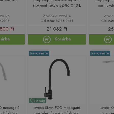
inox/matt fekete BZ-86-043-L
matt feke
225395
Azonosító: 222614
Azonos
442108
Cikkszám: BZ-86-043-L
Cikkszá
800 Ft
21 082 Ft
25
sárba
Kosárba
Rendelésre
Rendelésre
Újdonság
CO mosogató
Invena SILVA ECO mosogató
Laveo K
is kifolyóval,
csaptelep flexibilis kifolyóval,
mosogat