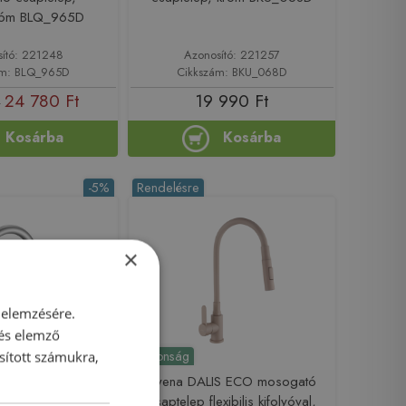
króm BLQ_965D
sító: 221248
Azonosító: 221257
ám: BLQ_965D
Cikkszám: BKU_068D
24 780 Ft
19 990 Ft
t
Kosárba
Kosárba
-5%
Rendelésre
×
 elemzésére.
 és elemző
Újdonság
sított számukra,
ONA mosogató
Invena DALIS ECO mosogató
 nikkel JK649NK
csaptelep flexibilis kifolyóval,