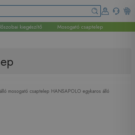
őszobai kiegészítő
Mosogató csaptelep
lep
álló mosogató csaptelep HANSAPOLO egykaros álló