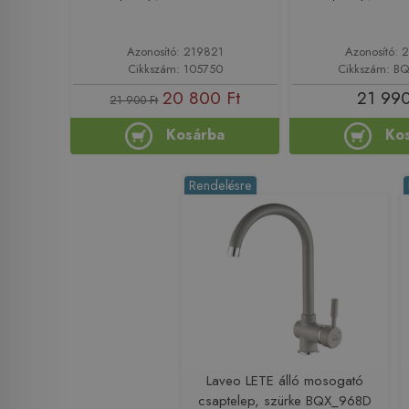
Azonosító: 219821
Azonosító: 
Cikkszám: 105750
Cikkszám: B
20 800 Ft
21 990
21 900 Ft
Kosárba
Ko
Rendelésre
Laveo LETE álló mosogató
csaptelep, szürke BQX_968D