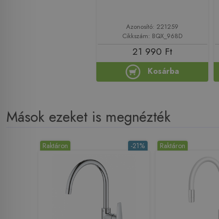
Azonosító: 221259
Cikkszám: BQX_968D
21 990 Ft
Kosárba
Mások ezeket is megnézték
Raktáron
-21%
Raktáron