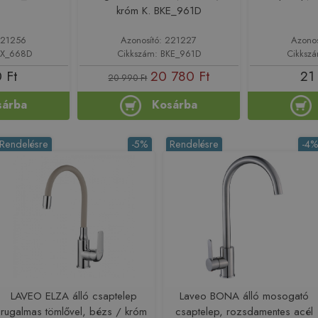
króm K. BKE_961D
221256
Azonosító: 221227
Azono
QX_668D
Cikkszám: BKE_961D
Cikksz
 Ft
20 780 Ft
21
20 990 Ft
sárba
Kosárba
Rendelésre
-5%
Rendelésre
-4
LAVEO ELZA álló csaptelep
Laveo BONA álló mosogató
rugalmas tömlővel, bézs / króm
csaptelep, rozsdamentes acél