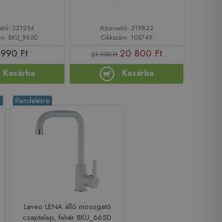
sító: 221254
Azonosító: 219822
ám: BKU_965D
Cikkszám: 105749
 990 Ft
20 800 Ft
21 900 Ft
Kosárba
Kosárba
%
Rendelésre
Laveo LENA álló mosogató
csaptelep, fehér BKU_665D