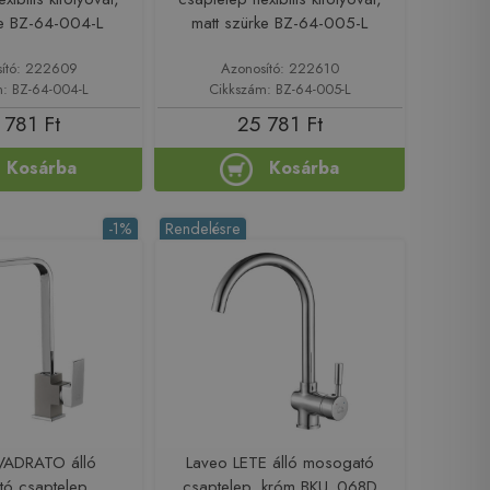
te BZ-64-004-L
matt szürke BZ-64-005-L
ító: 222609
Azonosító: 222610
m: BZ-64-004-L
Cikkszám: BZ-64-005-L
 781 Ft
25 781 Ft
Kosárba
Kosárba
-1%
Rendelésre
VADRATO álló
Laveo LETE álló mosogató
ó csaptelep,
csaptelep, króm BKU_068D