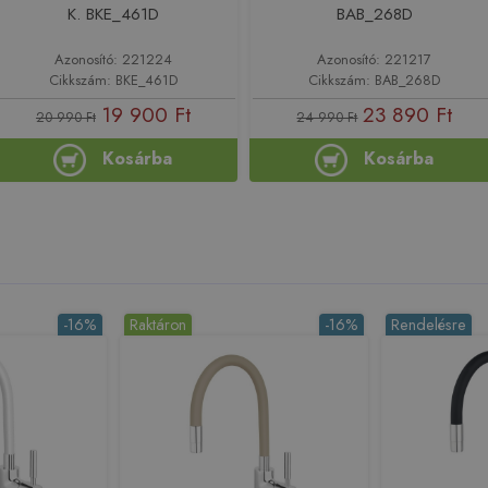
K. BKE_461D
BAB_268D
Azonosító: 221224
Azonosító: 221217
Cikkszám: BKE_461D
Cikkszám: BAB_268D
19 900 Ft
23 890 Ft
20 990 Ft
24 990 Ft
Kosárba
Kosárba
-16%
Raktáron
-16%
Rendelésre