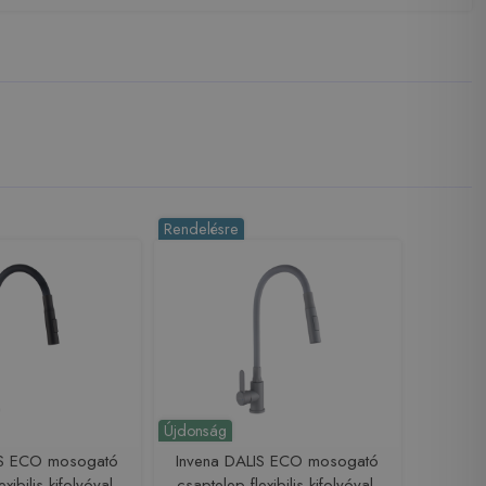
Rendelésre
Újdonság
IS ECO mosogató
Invena DALIS ECO mosogató
xibilis kifolyóval,
csaptelep flexibilis kifolyóval,