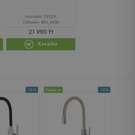
Azonosító: 221251
Cikkszám: BKU_665D
21 990 Ft
Kosárba
-16%
Raktáron
-16%