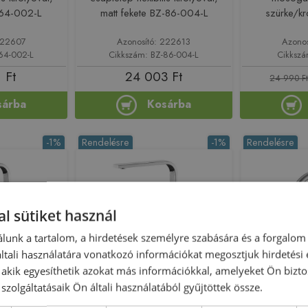
-64-002-L
matt fekete BZ-86-004-L
szürke/
 222607
Azonosító: 222613
Azono
64-002-L
Cikkszám: BZ-86-004-L
Cikksz
 Ft
24 003 Ft
24 990 F
sárba
Kosárba
-1%
Rendelésre
-1%
Rendelésre
l sütiket használ
lunk a tartalom, a hirdetések személyre szabására és a forgalom
tali használatára vonatkozó információkat megosztjuk hirdetési
, akik egyesíthetik azokat más információkkal, amelyeket Ön bizto
szolgáltatásaik Ön általi használatából gyűjtöttek össze.
ATO álló
Laveo KVADRATO álló
Sapho TR
aptelep,
mosogató csaptelep,
csaptelep,