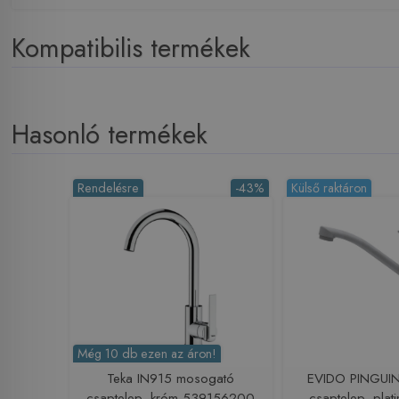
Kompatibilis termékek
Hasonló termékek
Rendelésre
-43%
Külső raktáron
Még 10 db ezen az áron!
Teka IN915 mosogató
EVIDO PINGUIN 
csaptelep, króm 539156200
csaptelep, pla