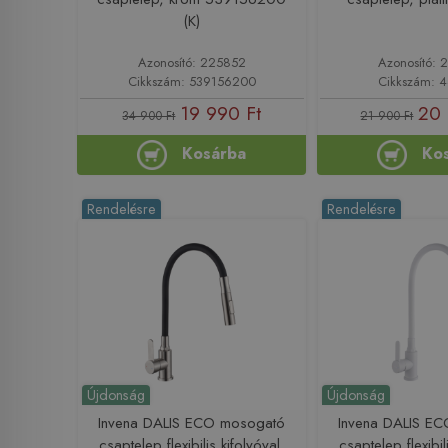
(K)
Azonosító: 225852
Azonosító: 
Cikkszám: 539156200
Cikkszám: 
19 990 Ft
20 
34 900 Ft
21 900 Ft
Kosárba
Ko
Rendelésre
Rendelésre
Újdonság
Újdonság
Invena DALIS ECO mosogató
Invena DALIS E
csaptelep flexibilis kifolyóval,
csaptelep flexibil