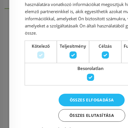
használatára vonatkozó információkat megosztjuk hi
elemző partnereinkkel is, akik egyesíthetik azokat m
információkkal, amelyeket Ön biztosított számukra,
amelyeket a szolgáltatásaik Ön általi használatából g
Információk
össze.
Kötelező
Teljesítmény
Célzás
F
Házhozszállítás (1900 Ft-tó
Besorolatlan
Fizetés
Kapcsolat
ÖSSZES ELFOGADÁSA
Adatvédelmi tájékoztató
ÖSSZES ELUTASÍTÁSA