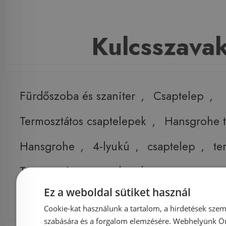
Kulcsszava
Fürdőszoba és szaniter
,
Csaptelep
,
Termosztátos csaptelepek
,
Hansgrohe 
Hansgrohe
,
4-lyukú
,
csaptelep
,
te
Termosztátos csaptelepek
,
Ez a weboldal sütiket használ
Hansgrohe 15461 4-lyukú kád csaptelep t
Cookie-kat használunk a tartalom, a hirdetések szem
szabására és a forgalom elemzésére. Webhelyünk Ön 