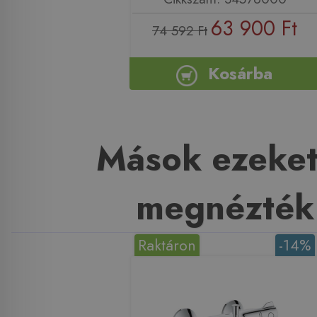
63 900 Ft
74 592 Ft
Kosárba
Mások ezeket
megnézték
Raktáron
-14%