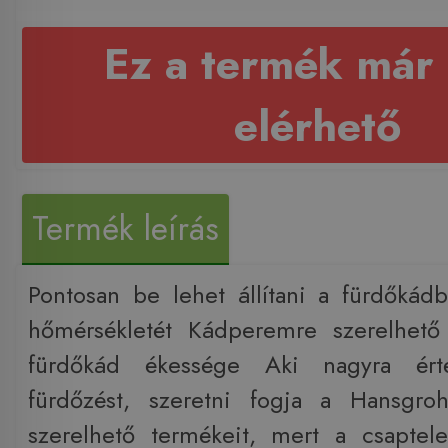
Ez a termék már
elérhető
Termék leírás
Pontosan be lehet állítani a fürdőkád
hőmérsékletét Kádperemre szerelhető
fürdőkád ékessége Aki nagyra érté
fürdőzést, szeretni fogja a Hansgr
szerelhető termékeit, mert a csapte