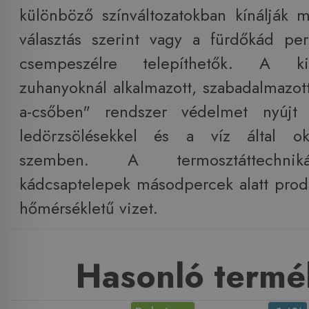
különböző színváltozatokban kínálják
választás szerint vagy a fürdőkád pe
csempeszélre telepíthetők. A ki
zuhanyoknál alkalmazott, szabadalmazott
a-csőben" rendszer védelmet nyújt
ledörzsölésekkel és a víz által ok
szemben. A termosztáttechniká
kádcsaptelepek másodpercek alatt produ
hőmérsékletű vizet.
Hasonló termé