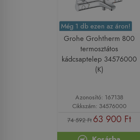
Még 1 db ezen az áron!
Grohe Grohtherm 800
termosztátos
kádcsaptelep 34576000
(K)
Azonosító: 167138
Cikkszám: 34576000
63 900 Ft
74 592 Ft
Kosárba