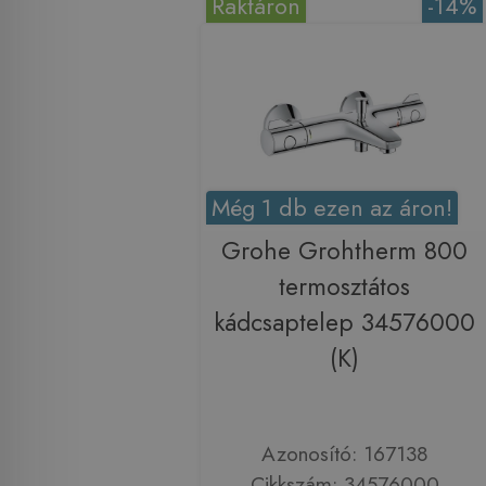
Raktáron
-14%
Még 1 db ezen az áron!
Grohe Grohtherm 800
termosztátos
kádcsaptelep 34576000
(K)
Azonosító: 167138
Cikkszám: 34576000