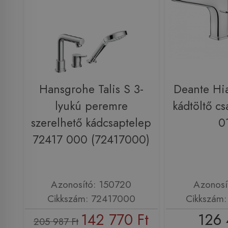
Hansgrohe Talis S 3-
Deante Hia
lyukú peremre
kádtöltő c
szerelhető kádcsaptelep
0
72417 000 (72417000)
Azonosító: 150720
Azonosí
Cikkszám: 72417000
Cikkszám
142 770 Ft
126 
205 987 Ft