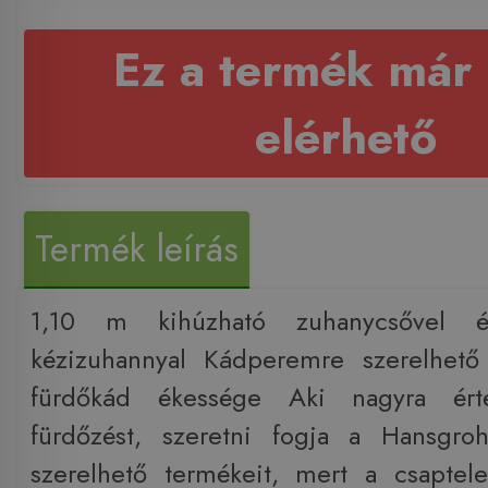
Ez a termék már
elérhető
Termék leírás
1,10 m kihúzható zuhanycsővel 
kézizuhannyal Kádperemre szerelhető
fürdőkád ékessége Aki nagyra érté
fürdőzést, szeretni fogja a Hansgr
szerelhető termékeit, mert a csapte