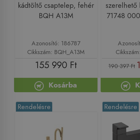
kádtöltő csaptelep, fehér
szerelhető
BQH A13M
71748 000
Azonosító: 186787
Azonosí
Cikkszám: BQH_A13M
Cikkszám
155 990 Ft
190 397 Ft
Kosárba
K
Rendelésre
Rendelésre