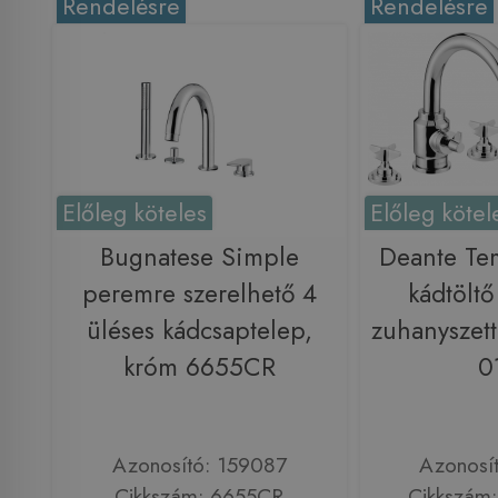
Rendelésre
Rendelésre
Előleg köteles
Előleg kötel
Bugnatese Simple
Deante Tem
peremre szerelhető 4
kádtöltő
üléses kádcsaptelep,
zuhanyszet
króm 6655CR
0
Azonosító: 159087
Azonosí
Cikkszám: 6655CR
Cikkszám