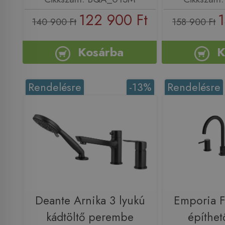
122 900 Ft
1
140 900 Ft
158 900 Ft
Kosárba
K
Rendelésre
-13%
Rendelésre
Deante Arnika 3 lyukú
Emporia 
kádtöltő perembe
építhet