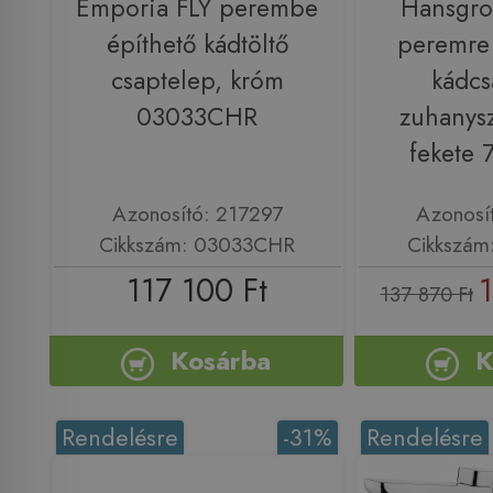
Emporia FLY perembe
Hansgro
építhető kádtöltő
peremre 
csaptelep, króm
kádcs
03033CHR
zuhanysz
fekete
Azonosító: 217297
Azonosí
Cikkszám: 03033CHR
Cikkszám
117 100 Ft
1
137 870 Ft
Kosárba
K
Rendelésre
-31%
Rendelésre