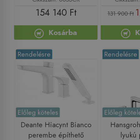
154 140 Ft
1
131 900 Ft
Kosárba
K
Rendelésre
Rendelésre
Előleg köteles
Előleg kötel
Deante Hiacynt Bianco
Hansgrohe
perembe építhető
lyukú