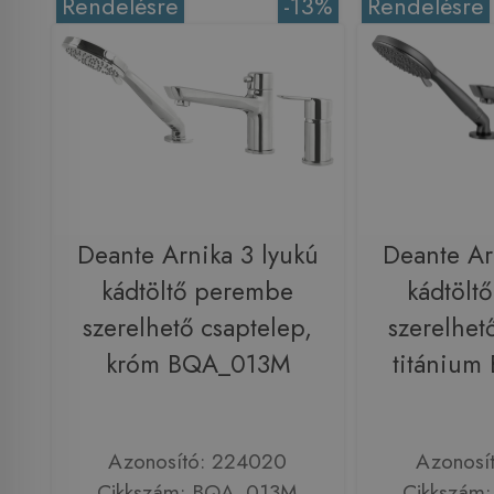
Rendelésre
-13%
Rendelésre
Deante Arnika 3 lyukú
Deante Ar
kádtöltő perembe
kádtölt
szerelhető csaptelep,
szerelhet
króm BQA_013M
titániu
Azonosító: 224020
Azonosí
Cikkszám: BQA_013M
Cikkszám