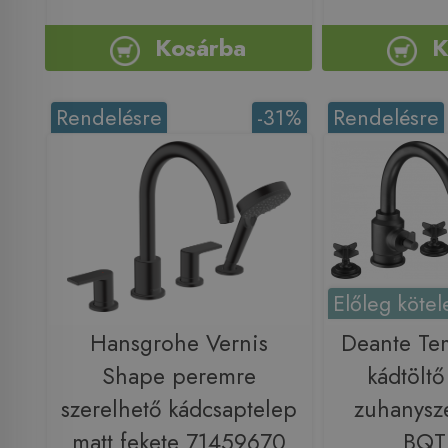
Kosárba
K
Rendelésre
-31%
Rendelésre
Előleg kötel
Hansgrohe Vernis
Deante Tem
Shape peremre
kádtöltő
szerelhető kádcsaptelep
zuhanysze
matt fekete 71459670
BQT