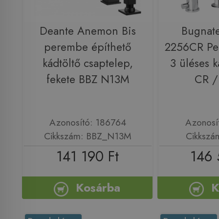
Deante Anemon Bis
Bugnat
perembe építhető
2256CR Per
kádtöltő csaptelep,
3 üléses 
fekete BBZ N13M
CR 
Azonosító: 186764
Azonosí
Cikkszám: BBZ_N13M
Cikkszá
141 190 Ft
146 
Kosárba
K