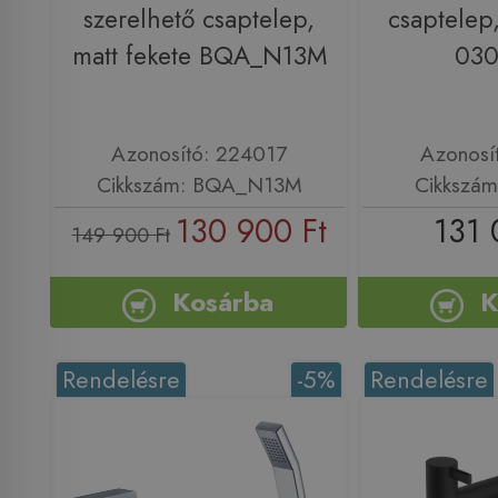
szerelhető csaptelep,
csaptelep,
matt fekete BQA_N13M
03
Azonosító: 224017
Azonosí
Cikkszám: BQA_N13M
Cikkszá
130 900 Ft
131 
149 900 Ft
Kosárba
K
Rendelésre
-5%
Rendelésre