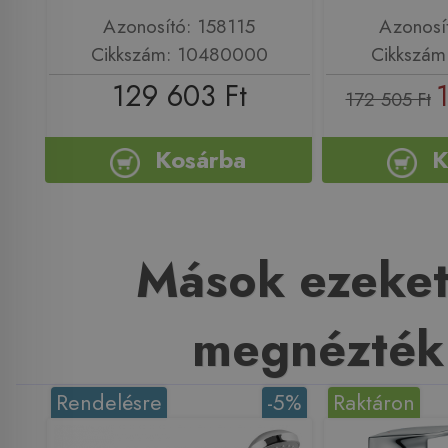
Azonosító: 158115
Azonosí
Cikkszám: 10480000
Cikkszám
129 603 Ft
172 505 Ft
Kosárba
K
Mások ezeket
megnézték
Rendelésre
-5%
Raktáron