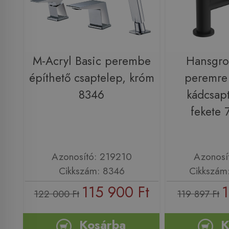
M-Acryl Basic perembe
Hansgro
építhető csaptelep, króm
peremre 
8346
kádcsapt
fekete
Azonosító: 219210
Azonosí
Cikkszám: 8346
Cikkszám
115 900 Ft
1
122 000 Ft
119 897 Ft
Kosárba
K