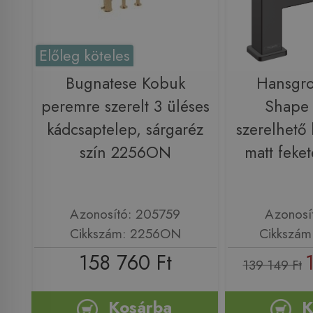
Előleg köteles
Bugnatese Kobuk
Hansgro
peremre szerelt 3 üléses
Shape
kádcsaptelep, sárgaréz
szerelhető
szín 2256ON
matt feke
Azonosító: 205759
Azonosí
Cikkszám: 2256ON
Cikkszám
158 760 Ft
139 149 Ft
Kosárba
K