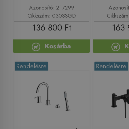
Azonosító: 217299
Azonosí
Cikkszám: 03033GD
Cikkszá
136 800 Ft
163 
Kosárba
K
Rendelésre
Rendelésre