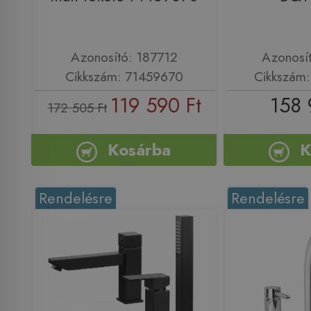
Azonosító: 187712
Azonosí
Cikkszám: 71459670
Cikkszám
119 590 Ft
158 
172 505 Ft
Kosárba
K
Rendelésre
Rendelésre