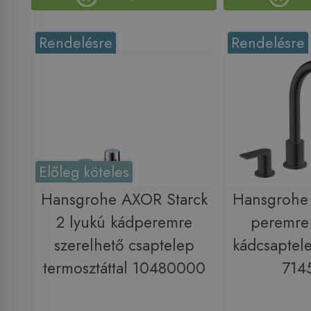
Rendelésre
Rendelésre
Előleg köteles
Hansgrohe AXOR Starck
Hansgrohe 
2 lyukú kádperemre
peremre 
szerelhető csaptelep
kádcsaptele
termosztáttal 10480000
714