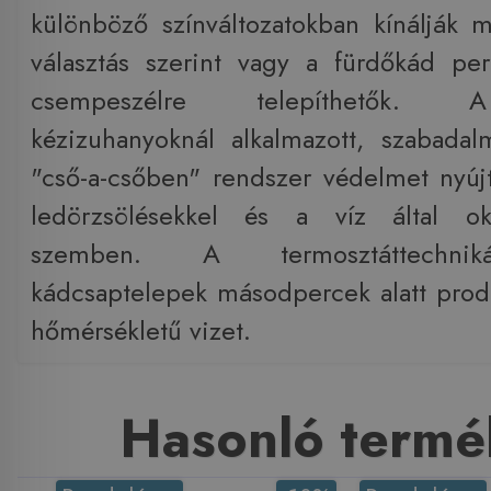
különböző színváltozatokban kínálják
választás szerint vagy a fürdőkád pe
csempeszélre telepíthetők. 
kézizuhanyoknál alkalmazott, szabadal
"cső-a-csőben" rendszer védelmet nyú
ledörzsölésekkel és a víz által ok
szemben. A termosztáttechniká
kádcsaptelepek másodpercek alatt produ
hőmérsékletű vizet.
Hasonló termé