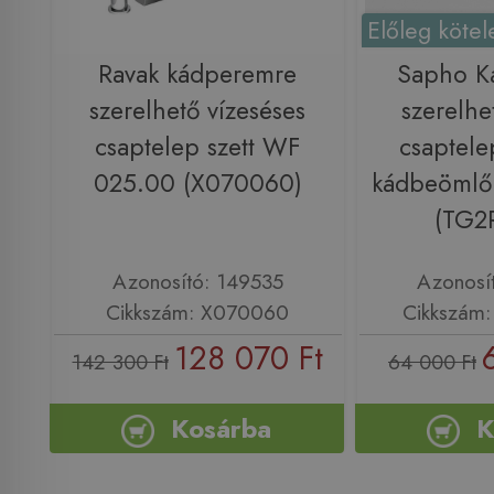
Előleg kötel
Ravak kádperemre
Sapho K
szerelhető vízeséses
szerelhe
csaptelep szett WF
csaptelep
025.00 (X070060)
kádbeömlő 
(TG2
Azonosító: 149535
Azonosí
Cikkszám: X070060
Cikkszám
128 070 Ft
142 300 Ft
64 000 Ft
Kosárba
K