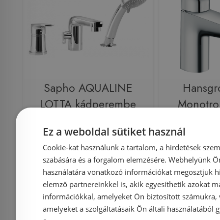
Sapho AQUALINE
Hansgr
LOTTA kádperembe
Monotro
szerelhető kádtöltő
szerelhet
Ez a weboldal sütiket használ
csaptelep, króm LT984
kádcsaptel
Cookie-kat használunk a tartalom, a hirdetések szem
(713
szabására és a forgalom elemzésére. Webhelyünk Ön 
használatára vonatkozó információkat megosztjuk hi
Azonosító: 200567
Azonosí
elemző partnereinkkel is, akik egyesíthetik azokat m
Cikkszám: LT984
Cikkszám
információkkal, amelyeket Ön biztosított számukra,
amelyeket a szolgáltatásaik Ön általi használatából g
37 050 Ft
39 000 Ft
60 543 Ft