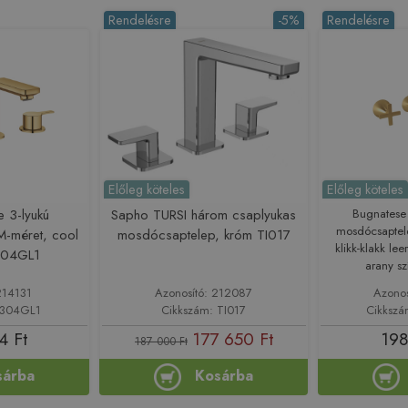
Rendelésre
-5%
Rendelésre
Előleg köteles
Előleg köteles
e 3-lyukú
Sapho TURSI három csaplyukas
Bugnatese 
mosdócsaptel
-méret, cool
mosdócsaptelep, króm TI017
klikk-klakk lee
304GL1
arany s
214131
Azonosító: 212087
Azono
0304GL1
Cikkszám: TI017
Cikksz
4 Ft
177 650 Ft
198
187 000 Ft
sárba
Kosárba