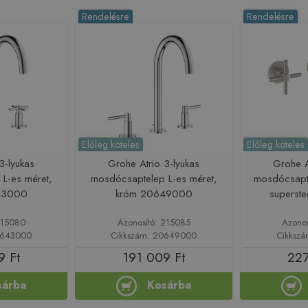
Rendelésre
Rendelésre
Előleg köteles
Előleg köteles
3-lyukas
Grohe Atrio 3-lyukas
Grohe A
L-es méret,
mosdócsaptelep L-es méret,
mosdócsapt
43000
króm 20649000
superst
215080
Azonosító: 215085
Azono
0643000
Cikkszám: 20649000
Cikksz
9 Ft
191 009 Ft
227
sárba
Kosárba