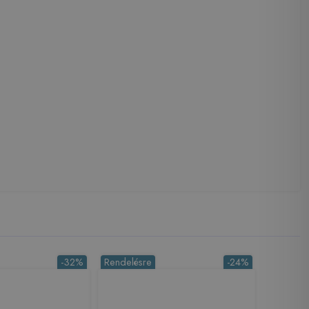
-32%
Rendelésre
-24%