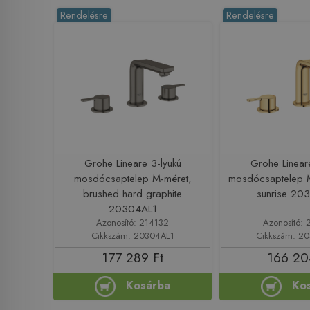
Rendelésre
Rendelésre
Grohe Lineare 3-lyukú
Grohe Linear
mosdócsaptelep M-méret,
mosdócsaptelep M
brushed hard graphite
sunrise 20
20304AL1
Azonosító: 214132
Azonosító: 
Cikkszám: 20304AL1
Cikkszám: 2
177 289 Ft
166 20
Kosárba
Ko