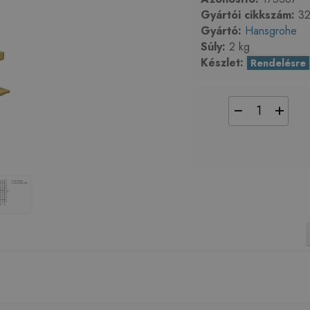
Gyártói cikkszám:
32
Gyártó:
Hansgrohe
Súly:
2 kg
Készlet:
Rendelésre
−
+