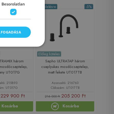
Besorolatlan
-5%
Rendelésre
-5%
ELFOGADÁSA
Előleg köteles
LTRAMIX három
Sapho ULTRATAP három
 mosdócsaptelep,
csaplyukas mosdócsaptelep,
rany UT017G
matt fekete UT017TB
sító: 215893
Azonosító: 216763
zám: UT017G
Cikkszám: UT017TB
229 900 Ft
205 200 Ft
216 000 Ft
Kosárba
Kosárba