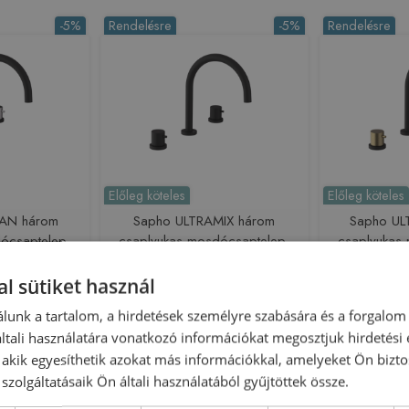
-5%
Rendelésre
-5%
Rendelésre
Előleg köteles
Előleg köteles
SAN három
Sapho ULTRAMIX három
Sapho UL
ócsaptelep,
csaplyukas mosdócsaptelep,
csaplyukas
óm UT017VBC
matt fekete UT017B
matt fek
UT
l sütiket használ
216205
Azonosító: 215890
Azono
lunk a tartalom, a hirdetések személyre szabására és a forgalom
T017VBC
Cikkszám: UT017B
Cikksz
tali használatára vonatkozó információkat megosztjuk hirdetési
 650 Ft
191 900 Ft
202 000 Ft
232 000 Ft
, akik egyesíthetik azokat más információkkal, amelyeket Ön bizto
sárba
Kosárba
szolgáltatásaik Ön általi használatából gyűjtöttek össze.