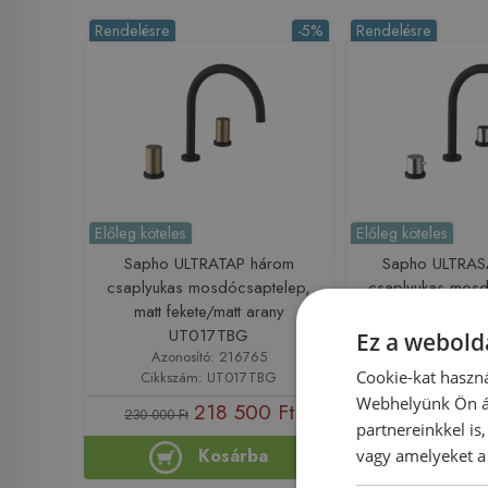
Rendelésre
-5%
Rendelésre
Előleg köteles
Előleg köteles
Sapho ULTRATAP három
Sapho ULTRA
csaplyukas mosdócsaptelep,
csaplyukas mosd
matt fekete/matt arany
matt fekete/kr
UT017TBG
Ez a webolda
Azonosító: 216765
Azonosító: 
Cookie-kat haszná
Cikkszám: UT017TBG
Cikkszám: U
Webhelyünk Ön ál
218 500 Ft
196
230 000 Ft
207 000 Ft
partnereinkkel is
Kosárba
Ko
vagy amelyeket a 