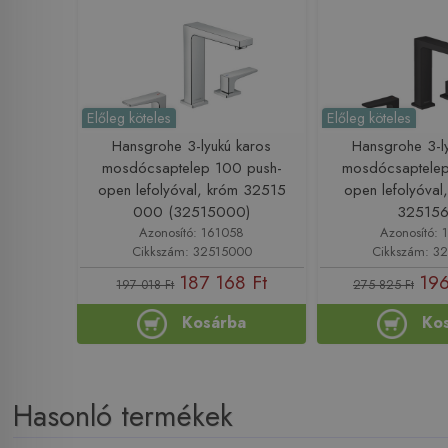
Előleg köteles
Előleg köteles
Hansgrohe 3-lyukú karos
Hansgrohe 3-l
mosdócsaptelep 100 push-
mosdócsaptelep
open lefolyóval, króm 32515
open lefolyóval,
000 (32515000)
32515
Azonosító: 161058
Azonosító: 
Cikkszám: 32515000
Cikkszám: 3
187 168 Ft
196
197 018 Ft
275 825 Ft
Kosárba
Ko
Hasonló termékek