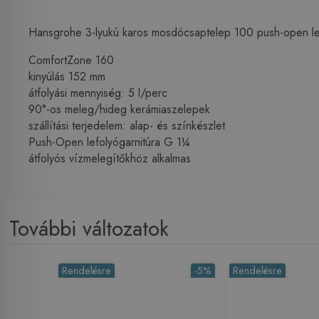
Hansgrohe 3-lyukú karos mosdócsaptelep 100 push-open lef
ComfortZone 160
kinyúlás 152 mm
átfolyási mennyiség: 5 l/perc
90°-os meleg/hideg kerámiaszelepek
szállítási terjedelem: alap- és színkészlet
Push-Open lefolyógarnitúra G 1¼
átfolyós vízmelegítőkhöz alkalmas
További változatok
Rendelésre
-5%
Rendelésre