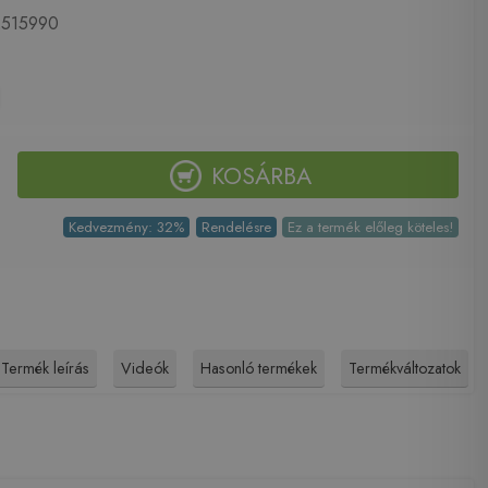
515990
KOSÁRBA
Kedvezmény: 32%
Rendelésre
Ez a termék előleg köteles!
Termék leírás
Videók
Hasonló termékek
Termékváltozatok