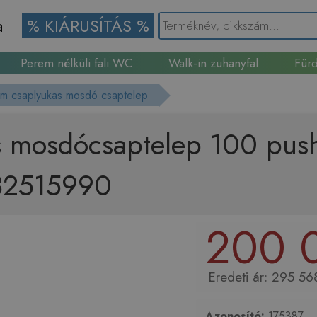
a
% KIÁRUSÍTÁS %
Perem nélküli fali WC
Walk-in zuhanyfal
Fürd
Gránit mosogató
om csaplyukas mosdó csaptelep
s mosdócsaptelep 100 push-
 32515990
200 
295 568
Azonosító:
175387