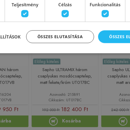
Teljesítmény
Célzás
Funkcionalitás
-5%
Rendelésre
-5%
Rendelésre
ÁLLÍTÁSOK
ÖSSZES ELUTASÍTÁSA
ÖSSZES 
Előleg köteles
Előleg köteles
SAN három
Sapho ULTRAMIX három
Sapho U
ócsaptelep,
csaplyukas mosdócsaptelep,
csaplyukas
 UT017VB
matt fekete/króm UT017BC
matt a
216204
Azonosító: 215891
Azono
UT017VB
Cikkszám: UT017BC
Cikks
 950 Ft
182 400 Ft
192 000 Ft
242 000 Ft
sárba
Kosárba