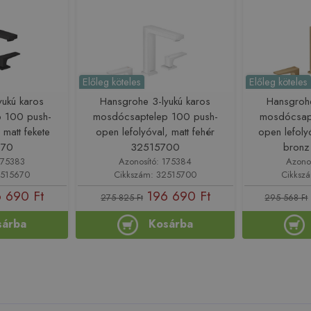
Előleg köteles
Előleg köteles
yukú karos
Hansgrohe 3-lyukú karos
Hansgrohe
 100 push-
mosdócsaptelep 100 push-
mosdócsap
 matt fekete
open lefolyóval, matt fehér
open lefoly
670
32515700
bronz
175383
Azonosító: 175384
Azono
2515670
Cikkszám: 32515700
Cikksz
 690 Ft
196 690 Ft
275 825 Ft
295 568 Ft
sárba
Kosárba