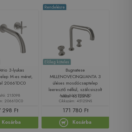
Rendelésre
Előleg köteles
trio 3-lyukas
Bugnatese
elep M-es méret,
MILLENOVECINQUANTA 3
eel 20661DC0
üléses mosdócsaptelep
leeresztő nélkül, szálcsiszolt
sító: 215098
Azonosító: 202150
nikkel 4512SNS
ám: 20661DC0
Cikkszám: 4512SNS
 298 Ft
171 780 Ft
Kosárba
Kosárba