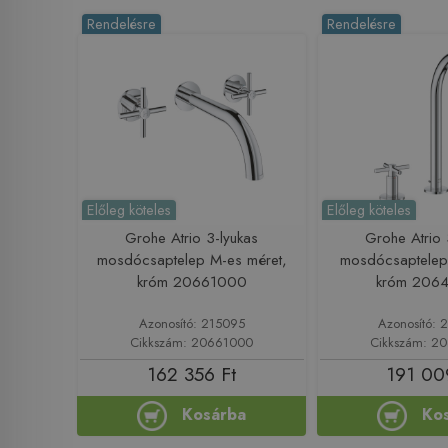
Rendelésre
Rendelésre
Előleg köteles
Előleg köteles
Grohe Atrio 3-lyukas
Grohe Atrio 
mosdócsaptelep M-es méret,
mosdócsaptelep 
króm 20661000
króm 206
Azonosító: 215095
Azonosító: 
Cikkszám: 20661000
Cikkszám: 2
162 356 Ft
191 00
Kosárba
Ko