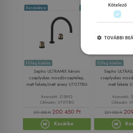
Kötelező
Rendelésre
-5%
Rendelésre
TOVÁBBI BE
Előleg köteles
Előleg köteles
Sapho ULTRAMIX három
Sapho ULTRA
csaplyukas mosdócsaptelep,
csaplyukas mosd
matt fekete/matt arany UT017BG
matt fekete
Azonosító: 215892
Azonosító: 
Cikkszám: UT017BG
Cikkszám: 
200 450 Ft
209
211 000 Ft
221 000 Ft
Kosárba
Ko