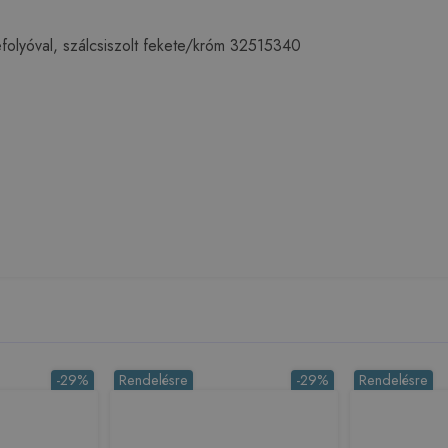
olyóval, szálcsiszolt fekete/króm 32515340
-29%
Rendelésre
-29%
Rendelésre