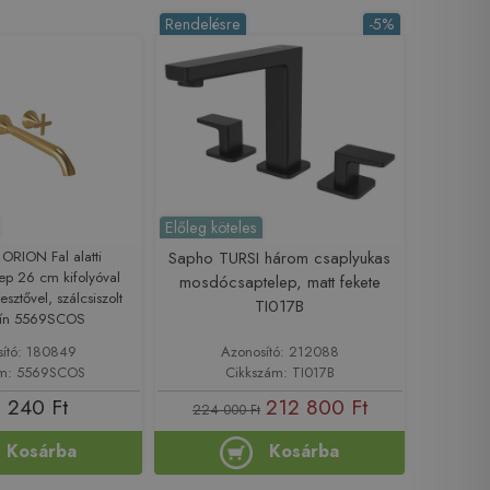
Rendelésre
-5%
Előleg köteles
ORION Fal alatti
Sapho TURSI három csaplyukas
ep 26 cm kifolyóval
mosdócsaptelep, matt fekete
resztővel, szálcsiszolt
TI017B
zín 5569SCOS
sító: 180849
Azonosító: 212088
ám: 5569SCOS
Cikkszám: TI017B
 240 Ft
212 800 Ft
224 000 Ft
Kosárba
Kosárba