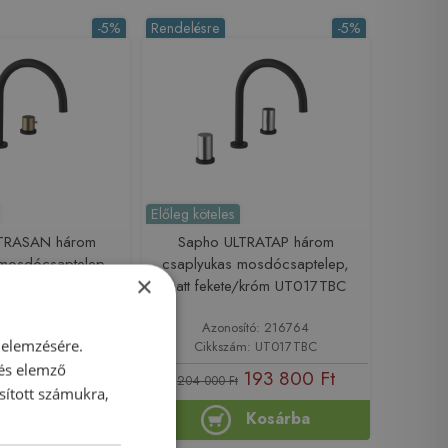
-5%
Rendelésre
-5%
Előleg köteles
TRASAN három
Sapho ULTRATAP három
 mosdócsaptelep,
csaplyukas mosdócsaptelep,
×
ete/matt arany
matt fekete/króm UT017TBC
017VBG
sító: 216206
Azonosító: 216764
 elemzésére.
ám: UT017VBG
Cikkszám: UT017TBC
 és elemző
220 400 Ft
193 800 Ft
204 000 Ft
sított számukra,
Kosárba
Kosárba