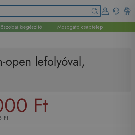
őszobai kiegészítő
Mosogató csaptelep
open lefolyóval,
000 Ft
 Ft