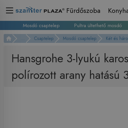
Fürdőszoba
Konyh
Mosdó csaptelep
Pultra ültethető mosdó
...
Csaptelep
Mosdó csaptelep
Két és hár
Hansgrohe 3-lyukú karo
polírozott arany hatású