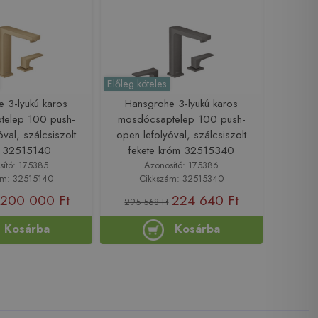
Előleg köteles
 3-lyukú karos
Hansgrohe 3-lyukú karos
telep 100 push-
mosdócsaptelep 100 push-
óval, szálcsiszolt
open lefolyóval, szálcsiszolt
 32515140
fekete króm 32515340
sító: 175385
Azonosító: 175386
ám: 32515140
Cikkszám: 32515340
200 000 Ft
224 640 Ft
295 568 Ft
Kosárba
Kosárba