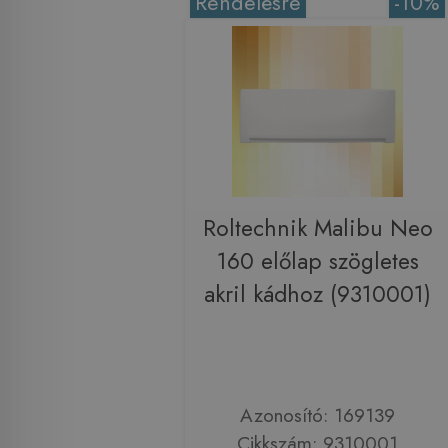
Rendelésre
-10%
Roltechnik Malibu Neo
160 előlap szögletes
akril kádhoz (9310001)
Azonosító: 169139
Cikkszám: 9310001