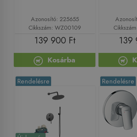
Azonosító: 225655
Azonosí
Cikkszám: WZ00109
Cikkszá
139 900 Ft
139 
Kosárba
K
Rendelésre
Rendelésre