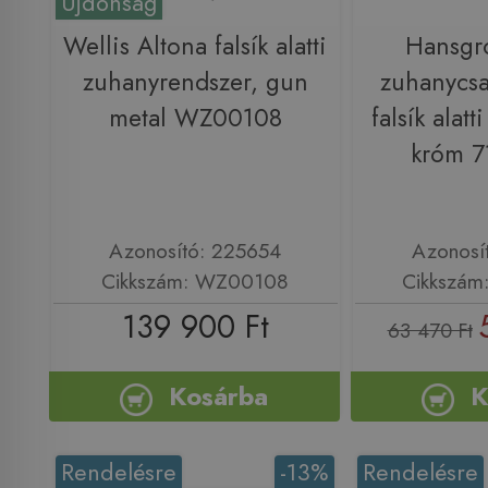
Újdonság
Wellis Altona falsík alatti
Hansgr
zuhanyrendszer, gun
zuhanycsa
metal WZ00108
falsík alatt
króm 
Azonosító: 225654
Azonosí
Cikkszám: WZ00108
Cikkszám
139 900 Ft
63 470 Ft
Kosárba
K
Rendelésre
-13%
Rendelésre