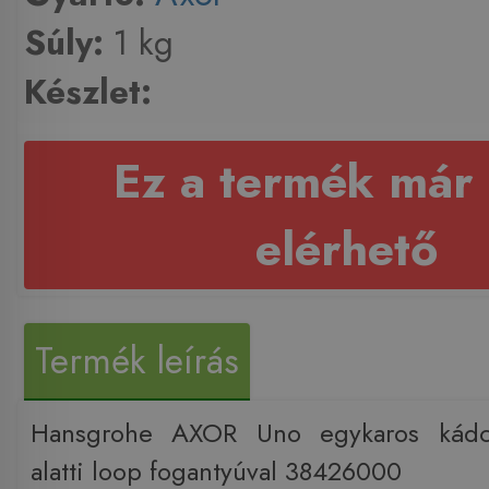
Súly:
1 kg
Készlet:
Ez a termék már
elérhető
Termék leírás
Hansgrohe AXOR Uno egykaros kádcsa
alatti loop fogantyúval 38426000