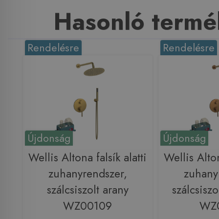
Hasonló termé
Rendelésre
Rendelésre
Újdonság
Újdonság
Wellis Altona falsík alatti
Wellis Alton
zuhanyrendszer,
zuhany
szálcsiszolt arany
szálcsiszo
WZ00109
WZ