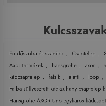
Kulcsszava
Fürdőszoba és szaniter
,
Csaptelep
,
Axor termékek
,
hansgrohe
,
axor
,
kádcsaptelep
,
falsík
,
alatti
,
loop
,
Falba süllyesztett kád-zuhany csaptelep k
Hansgrohe AXOR Uno egykaros kádcsapte