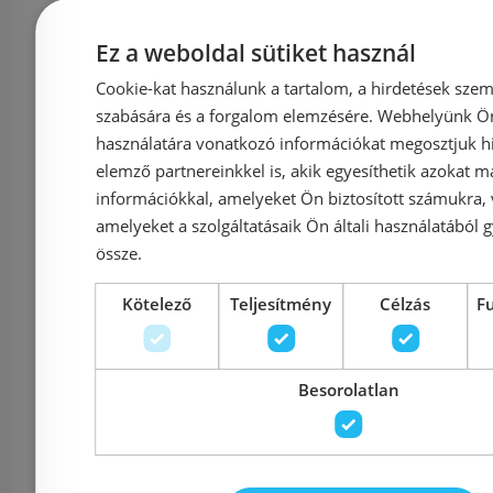
331 400 Ft
378 900 Ft
184 900 Ft
Ez a weboldal sütiket használ
Kosárba
K
Cookie-kat használunk a tartalom, a hirdetések szem
szabására és a forgalom elemzésére. Webhelyünk Ön 
használatára vonatkozó információkat megosztjuk hi
Rendelésre
-4%
Rendelésre
elemző partnereinkkel is, akik egyesíthetik azokat m
információkkal, amelyeket Ön biztosított számukra,
amelyeket a szolgáltatásaik Ön általi használatából g
össze.
Kötelező
Teljesítmény
Célzás
F
Besorolatlan
Deante ARNIKA falsík
Deante Sili
alatti zuhanyszett,
alatti zuh
szálcsiszolt arany
váltóval, 