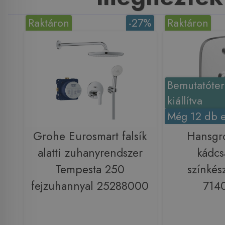
Raktáron
-27%
Raktáron
Bemutatóte
kiállítva
Még 12 db e
Grohe Eurosmart falsík
Hansgr
alatti zuhanyrendszer
kádcs
Tempesta 250
színkés
fejzuhannyal 25288000
714