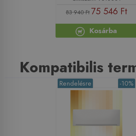
75 546 Ft
83 940 Ft
Kosárba
Kompatibilis te
Rendelésre
-10%