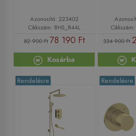
Azonosító: 223402
Azonosí
Cikkszám: BHS_R44L
Cikkszám
78 190 Ft
2
82 900 Ft
334 900 Ft
Kosárba
K
Rendelésre
Rendelésre