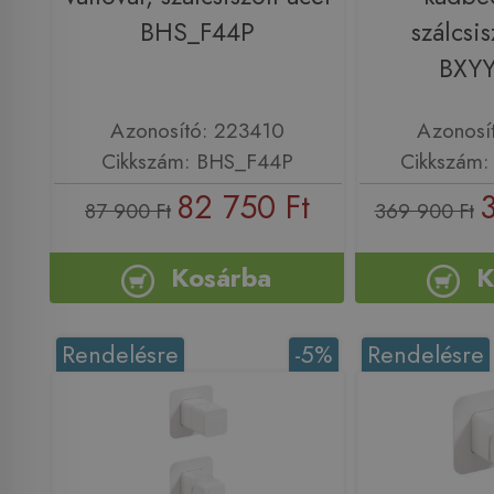
BHS_F44P
szálcsis
BXY
Azonosító: 223410
Azonosí
Cikkszám: BHS_F44P
Cikkszám
82 750 Ft
87 900 Ft
369 900 Ft
Kosárba
K
Rendelésre
-5%
Rendelésre