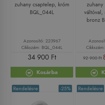
zuhany csaptelep, króm
zuhany 
BQL_044L
váltóval, 
bronz 
Azonosító: 223967
Azonosí
Cikkszám: BQL_044L
Cikkszám
34 900 Ft
92 900 Ft
Kosárba
K
Rendelésre
-25%
Rendelésre