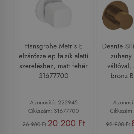
Hansgrohe Metris E
Deante Silia
elzárószelep falsík alatti
zuhany 
szereléshez, matt fehér
váltóval, 
31677700
bronz 
Azonosító: 222945
Azonosí
Cikkszám: 31677700
Cikkszám
20 200 Ft
26 980 Ft
92 900 Ft