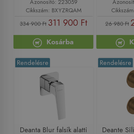
Azonosító: 223059
Azonosí
Cikkszám: BXYZRQAM
Cikkszám
311 900 Ft
334 900 Ft
26 980 Ft
Kosárba
K
Rendelésre
Rendelésre
Deanta Blur falsík alatti
Deante Silia