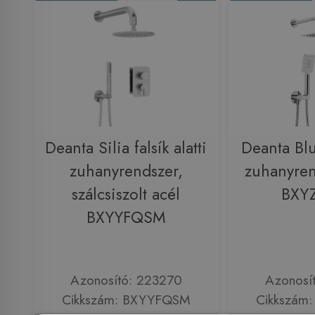
Deanta Silia falsík alatti
Deanta Blur
zuhanyrendszer,
zuhanyren
szálcsiszolt acél
BXY
BXYYFQSM
Azonosító: 223270
Azonosí
Cikkszám: BXYYFQSM
Cikkszám