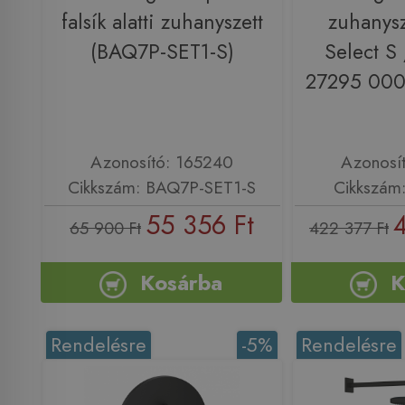
falsík alatti zuhanyszett
zuhanys
(BAQ7P-SET1-S)
Select S 
27295 000
Azonosító: 165240
Azonosí
Cikkszám: BAQ7P-SET1-S
Cikkszám
55 356 Ft
65 900 Ft
422 377 Ft
Kosárba
K
Rendelésre
-5%
Rendelésre