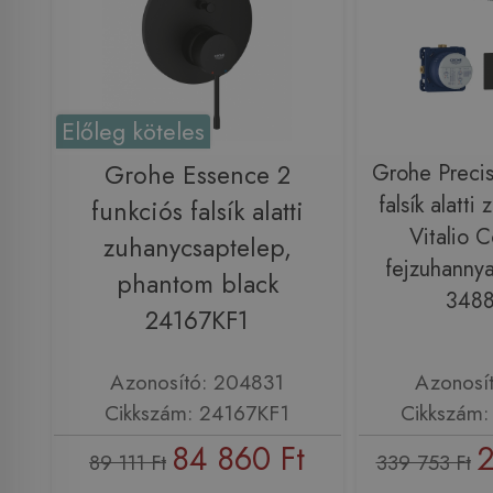
Előleg köteles
Grohe Essence 2
Grohe Precis
falsík alatti
funkciós falsík alatti
Vitalio 
zuhanycsaptelep,
fejzuhannya
phantom black
348
24167KF1
Azonosító: 204831
Azonosí
Cikkszám: 24167KF1
Cikkszám
84 860 Ft
2
89 111 Ft
339 753 Ft