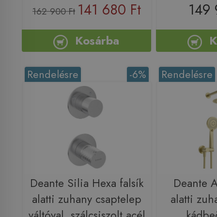
141 680 Ft
149 
162 900 Ft
Kosárba
K
Rendelésre
-6%
Rendelésre
Deante Silia Hexa falsík
Deante Ar
alatti zuhany csaptelep
alatti zu
váltóval, szálcsiszolt acél
kádbe