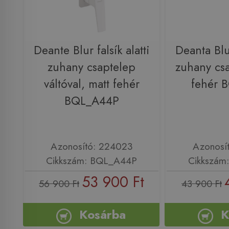
Deante Blur falsík alatti
Deanta Blur
zuhany csaptelep
zuhany csa
váltóval, matt fehér
fehér 
BQL_A44P
Azonosító: 224023
Azonosí
Cikkszám: BQL_A44P
Cikkszám
53 900 Ft
56 900 Ft
43 900 Ft
Kosárba
K