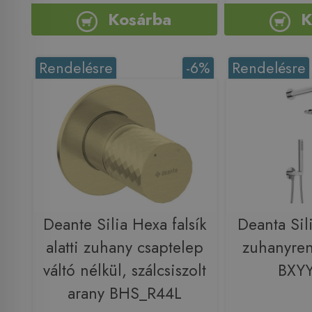
Kosárba
K
Rendelésre
-6%
Rendelésre
Deante Silia Hexa falsík
Deanta Silia
alatti zuhany csaptelep
zuhanyren
váltó nélkül, szálcsiszolt
BXY
arany BHS_R44L