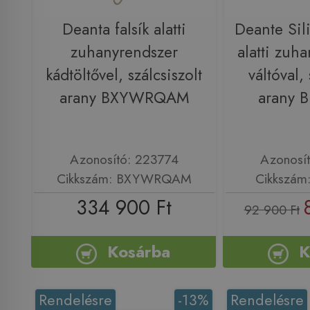
Deanta falsík alatti
Deante Sili
zuhanyrendszer
alatti zuh
kádtöltővel, szálcsiszolt
váltóval, 
arany BXYWRQAM
arany 
Azonosító: 223774
Azonosí
Cikkszám: BXYWRQAM
Cikkszám
334 900 Ft
92 900 Ft
Kosárba
K
Rendelésre
-13%
Rendelésre