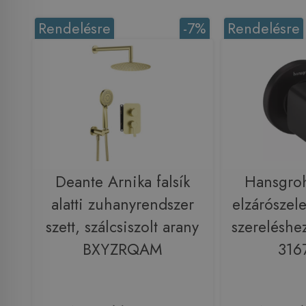
Rendelésre
-7%
Rendelésre
Deante Arnika falsík
Hansgroh
alatti zuhanyrendszer
elzárószelep
szett, szálcsiszolt arany
szereléshez
BXYZRQAM
316