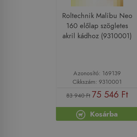
Roltechnik Malibu Neo
160 előlap szögletes
akril kádhoz (9310001)
Azonosító: 169139
Cikkszám: 9310001
75 546 Ft
83 940 Ft
Kosárba