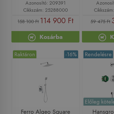
Azonosító: 209391
Azonosí
Cikkszám: 25288000
Cikkszám
114 900 Ft
158 100 Ft
59 475 Ft
Kosárba
K
Raktáron
-16%
Rendelésre
Előleg kötel
Ferro Algeo Square
Hansgro