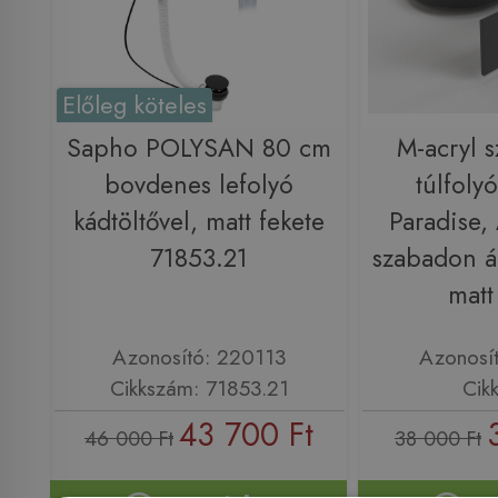
Előleg köteles
Sapho POLYSAN 80 cm
M-acryl s
bovdenes lefolyó
túlfoly
kádtöltővel, matt fekete
Paradise,
71853.21
szabadon á
matt
Azonosító: 220113
Azonosí
Cikkszám: 71853.21
Cik
43 700 Ft
46 000 Ft
38 000 Ft