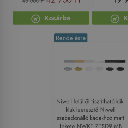
45 000 Ft
Kosárba
K
Rendelésre
Niwell felülről tisztítható klik-
klak leeresztő Niwell
szabadonálló kádakhoz matt
fekete NWKE-ZTSD9-MB