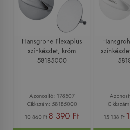
Hansgrohe Flexaplus
Hansgroh
színkészlet, króm
színkészle
58185000
581
Azonosító: 178507
Azonosí
Cikkszám: 58185000
Cikkszám
8 390 Ft
1
10 860 Ft
15 138 Ft