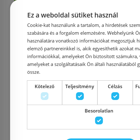
Kosárba
K
Ez a weboldal sütiket használ
Rendelésre
-5%
Rendelésre
Cookie-kat használunk a tartalom, a hirdetések szem
szabására és a forgalom elemzésére. Webhelyünk Ön 
használatára vonatkozó információkat megosztjuk hi
elemző partnereinkkel is, akik egyesíthetik azokat m
információkkal, amelyeket Ön biztosított számukra,
amelyeket a szolgáltatásaik Ön általi használatából g
össze.
Kötelező
Teljesítmény
Célzás
F
Sapho POLYSAN 120
Sapho
cm bovdenes kád
MARBL
Besorolatlan
lefolyó, matt fekete
bovdenes
71856.21
túlfolyó,
110