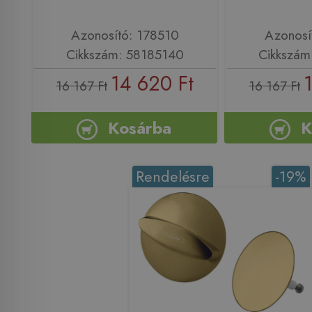
Azonosító: 178510
Azonosí
Cikkszám: 58185140
Cikkszám
14 620 Ft
16 167 Ft
16 167 Ft
Kosárba
K
Rendelésre
-19%