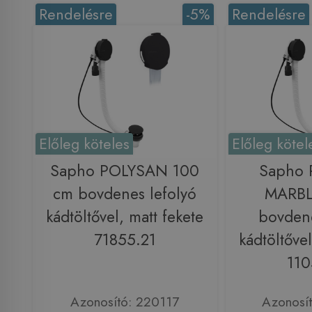
Rendelésre
-5%
Rendelésre
Előleg köteles
Előleg kötel
Sapho POLYSAN 100
Sapho
cm bovdenes lefolyó
MARBL
kádtöltővel, matt fekete
bovdene
71855.21
kádtöltővel
110
Azonosító: 220117
Azonosí