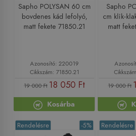
Sapho POLYSAN 60 cm
Sapho P
bovdenes kád lefolyó,
cm klik-kla
matt fekete 71850.21
matt feke
Azonosító: 220019
Azonosí
Cikkszám: 71850.21
Cikkszám
18 050 Ft
19 000 Ft
19 000 Ft
Kosárba
K
Rendelésre
-5%
Rendelésre