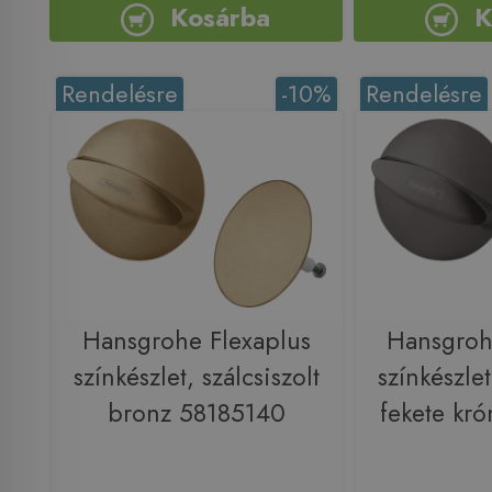
Kosárba
K
Rendelésre
-10%
Rendelésre
Hansgrohe Flexaplus
Hansgroh
színkészlet, szálcsiszolt
színkészlet
bronz 58185140
fekete kr