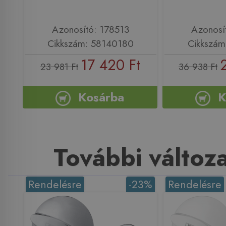
Azonosító: 178513
Azonosí
Cikkszám: 58140180
Cikkszám
17 420 Ft
23 981 Ft
36 938 Ft
Kosárba
K
További változ
Rendelésre
-23%
Rendelésre