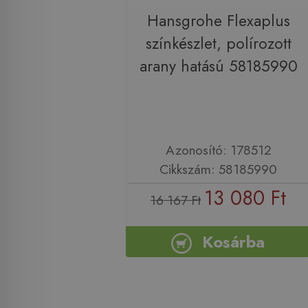
Hansgrohe Flexaplus
színkészlet, polírozott
arany hatású 58185990
Azonosító: 178512
Cikkszám: 58185990
13 080 Ft
16 167 Ft
Kosárba