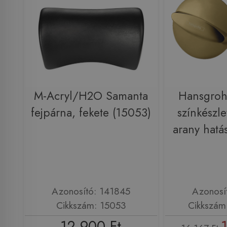
M-Acryl/H2O Samanta
Hansgroh
fejpárna, fekete (15053)
színkészle
arany hat
Azonosító: 141845
Azonosí
Cikkszám: 15053
Cikkszám
12 900 Ft