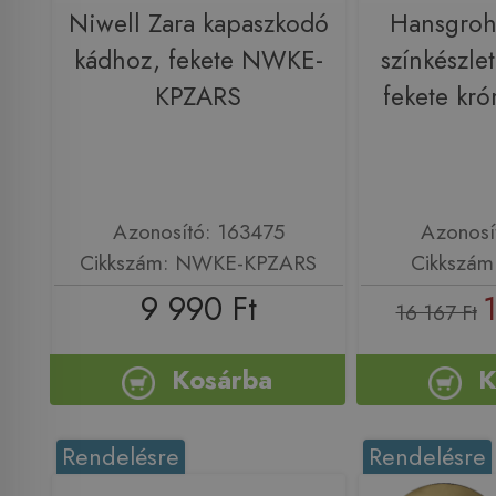
Niwell Zara kapaszkodó
Hansgroh
kádhoz, fekete NWKE-
színkészlet
KPZARS
fekete kr
Azonosító: 163475
Azonosí
Cikkszám: NWKE-KPZARS
Cikkszám
9 990 Ft
16 167 Ft
Kosárba
K
Rendelésre
Rendelésre