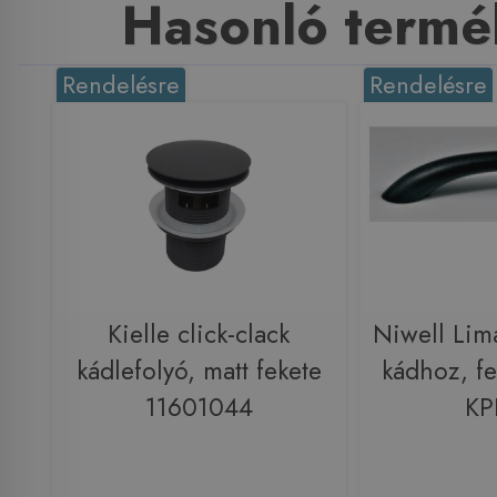
Hasonló termé
Rendelésre
Rendelésre
Kielle click-clack
Niwell Lim
kádlefolyó, matt fekete
kádhoz, f
11601044
KP