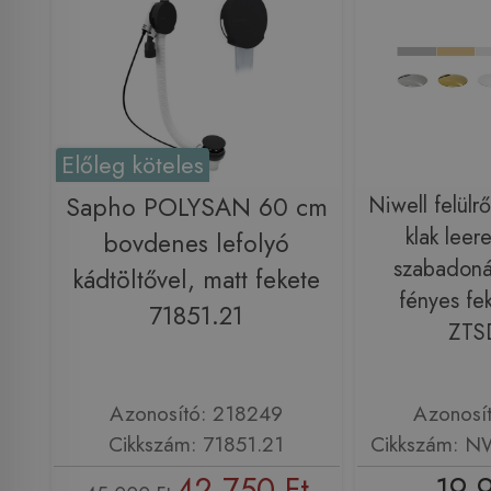
Előleg köteles
Sapho POLYSAN 60 cm
Niwell felülről
klak leer
bovdenes lefolyó
szabadoná
kádtöltővel, matt fekete
fényes f
71851.21
ZTS
Azonosító: 218249
Azonosí
Cikkszám: 71851.21
Cikkszám: 
42 750 Ft
19 