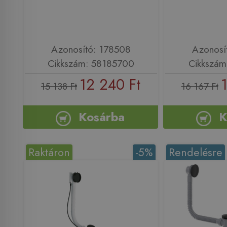
Azonosító: 178508
Azonosí
Cikkszám: 58185700
Cikkszám
12 240 Ft
15 138 Ft
16 167 Ft
Kosárba
K
Raktáron
-5%
Rendelésre