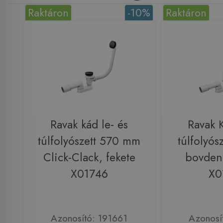
Raktáron
-10%
Raktáron
Ravak kád le- és
Ravak K
túlfolyószett 570 mm
túlfolyó
Click-Clack, fekete
bovdene
X01746
X0
Azonosító: 191661
Azonosí