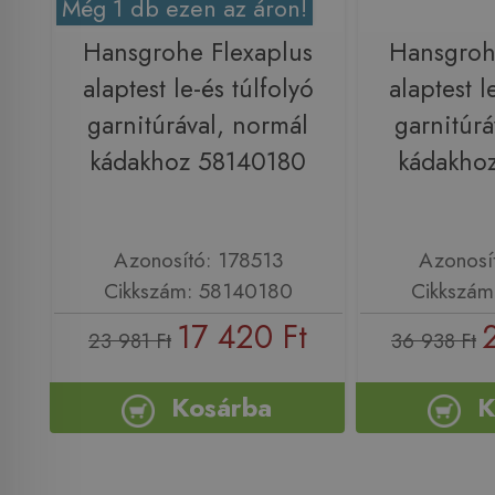
Még 1 db ezen az áron!
Hansgrohe Flexaplus
Hansgroh
alaptest le-és túlfolyó
alaptest l
garnitúrával, normál
garnitúrá
kádakhoz 58140180
kádakho
Azonosító: 178513
Azonosí
Cikkszám: 58140180
Cikkszám
17 420 Ft
23 981 Ft
36 938 Ft
Kosárba
K