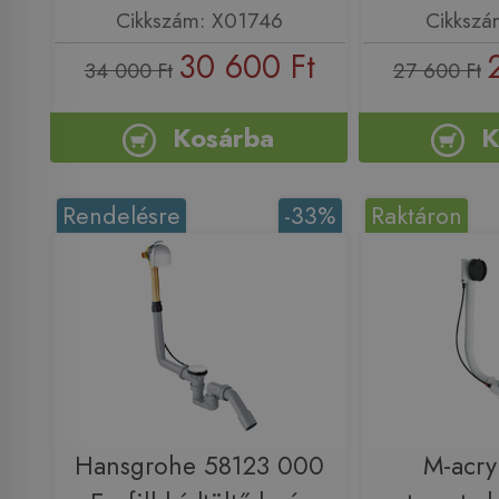
Cikkszám: X01746
Cikkszá
30 600 Ft
34 000 Ft
27 600 Ft
Kosárba
K
Rendelésre
-33%
Raktáron
Hansgrohe 58123 000
M-acry