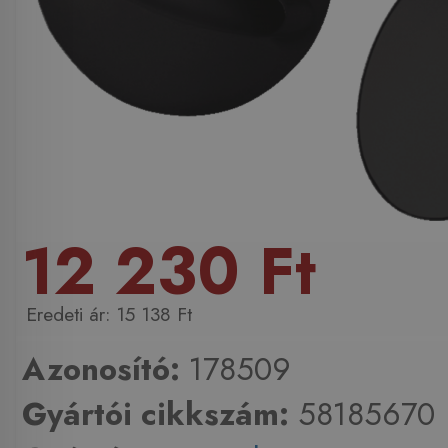
12 230 Ft
15 138 Ft
Azonosító:
178509
Gyártói cikkszám:
58185670