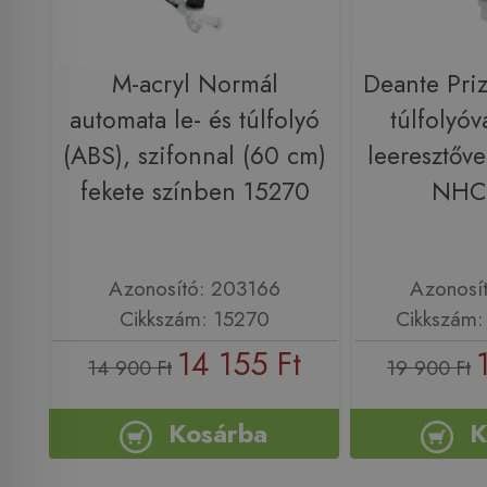
M-acryl Normál
Deante Pri
automata le- és túlfolyó
túlfolyóva
(ABS), szifonnal (60 cm)
leeresztőve
fekete színben 15270
NHC
Azonosító: 203166
Azonosí
Cikkszám: 15270
Cikkszám
14 155 Ft
14 900 Ft
19 900 Ft
Kosárba
K