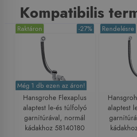
Kompatibilis te
Raktáron
-27%
Rendelésre
Még 1 db ezen az áron!
Hansgrohe Flexaplus
Hansgroh
alaptest le-és túlfolyó
alaptest l
garnitúrával, normál
garnitúrá
kádakhoz 58140180
kádakho