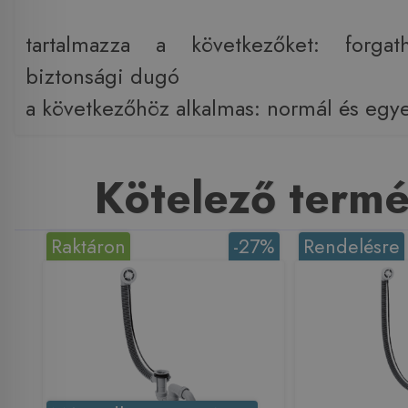
tartalmazza a következőket: forgat
biztonsági dugó
a következőhöz alkalmas: normál és egy
Kötelező term
Raktáron
-27%
Rendelésre