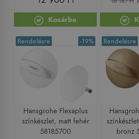
16 167 Ft
Kosárba
K
Rendelésre
-19%
Rendelésre
Hansgrohe Flexaplus
Hansgroh
színkészlet, matt fehér
színkészlet
58185700
bronz 