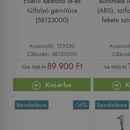
Exafill kádtöltő le-és
automata le
túlfolyó garnitúra
(ABS), szif
(58123000)
fekete sz
Azonosító: 129330
Azonosí
Cikkszám: 58123000
Cikksz
89 900 Ft
134 168 Ft
14 900 Ft
Kosárba
K
Rendelésre
-16%
Rendelésre