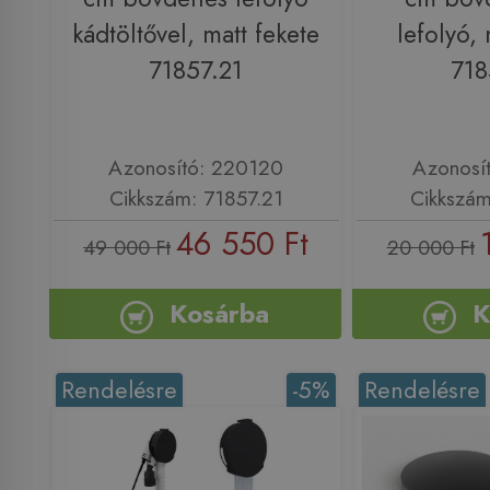
kádtöltővel, matt fekete
lefolyó, 
71857.21
718
Azonosító: 220120
Azonosí
Cikkszám: 71857.21
Cikkszám
46 550 Ft
49 000 Ft
20 000 Ft
Kosárba
K
Rendelésre
-5%
Rendelésre