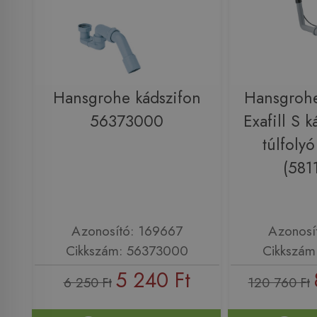
Hansgrohe kádszifon
Hansgroh
56373000
Exafill S k
túlfolyó
(581
Azonosító: 169667
Azonosí
Cikkszám: 56373000
Cikkszám
5 240 Ft
6 250 Ft
120 760 Ft