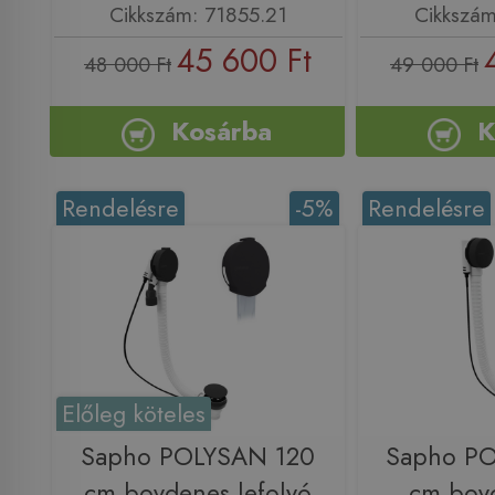
Cikkszám: 71855.21
Cikkszám
45 600 Ft
48 000 Ft
49 000 Ft
Kosárba
K
Rendelésre
-5%
Rendelésre
Előleg köteles
Sapho POLYSAN 120
Sapho P
cm bovdenes lefolyó
cm bov